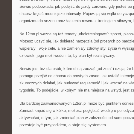
Serwis podpowiada, jak podejść do jazdy zarówno, gdy jesteś po p
chcesz kręcić mocniejsze interwały. Pojawiają się wątki dotycząc
organizmu do sezonu oraz łączenia roweru z treningiem siłowym,
Na 12ton.pl ważne są też tematy „okołotreningowe”: sprzęt, planow
Możesz uczyć się, jak dobierać narzędzia (od prostych po bardz
wspierały Twoje cele, a nie zamieniały zdrowy styl życia w wyści
człowiek: jego możliwości i to, by plan był realistyczny.
Serwis jest też dla osób, które chcą zacząć „od zera” i czują, że 
pomaga przejść od chaosu do prostych zasad: jak ustalić intencj
skutecznych działań, jak budować regularność i jak wracać na wł
tygodniu. To podejście, w którym nie ma miejsca na wstyd, jest za
Dla bardziej zaawansowanych 12ton.pl może być punktem odniesi
Zamiast kręcić się w kółko, możesz pogłębiać wiedzę o periodyzac
aktywności, o tym, jak zmieniać plan w zależności od samopoczuc
przestaje być przypadkiem, a staje się systemem.