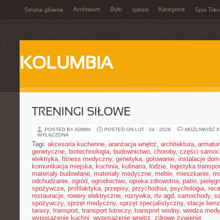
Archiwum
Byki
Kategorie
Strona główna
Jędrek
Spis Treś
KOLUMBIA
TRENINGI SIŁOWE
POSTED BY ADMIN
POSTED ON LUT - 24 - 2026
MOŻLIWOŚĆ 
WYŁĄCZONA
Tagi:
akcesoria kuchenne
,
aranżacja wnętrz
,
architektura
,
armatur
genetyczne
,
biotechnologia
,
budownictwo
,
choroby
,
części samo
elektryka
,
fitness medyczny
,
genetyka
,
gotowanie
,
instalacje do
komunikacja miejska
,
kuchnia
,
kulinaria
,
łodzie
,
logistyka transpo
materiały budowlane
,
materiały medyczne
,
meble
,
mieszkanie
,
mo
odchudzanie
,
ogród
,
ogrodnictwo
,
opieka zdrowotna
,
patio
,
pielęgn
spożywcze
,
profilaktyka
,
przepisy
,
przychodnia
,
psychologia
,
rece
restauracje
,
rowery elektryczne
,
rozrywka
,
rtv agd
,
samochody
,
s
spożywczy
,
sprzęt medyczny
,
sprzęt specjalistyczny
,
stacje ben
tarasy
,
transport
,
transport lotniczy
,
transport wodny
,
wiedza med
wyposażenie kuchni
,
wyposażenie wnętrz
,
zdrowe żywienie