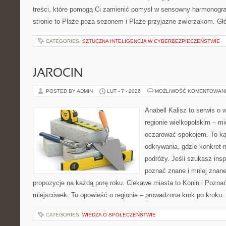
treści, które pomogą Ci zamienić pomysł w sensowny harmonogr
stronie to Plaże poza sezonem i Plaże przyjazne zwierzakom. Gł
CATEGORIES:
SZTUCZNA INTELIGENCJA W CYBERBEZPIECZEŃSTWIE
JAROCIN
POSTED BY ADMIN
LUT - 7 - 2026
MOŻLIWOŚĆ KOMENTOWAN
Anabell Kalisz to serwis o
regionie wielkopolskim – mie
oczarować spokojem. To ką
odkrywania, gdzie konkret 
podróży. Jeśli szukasz insp
poznać znane i mniej znane
propozycje na każdą porę roku. Ciekawe miasta to Konin i Poznań.
miejscówek. To opowieść o regionie – prowadzona krok po kroku. 
CATEGORIES:
WIEDZA O SPOŁECZEŃSTWIE