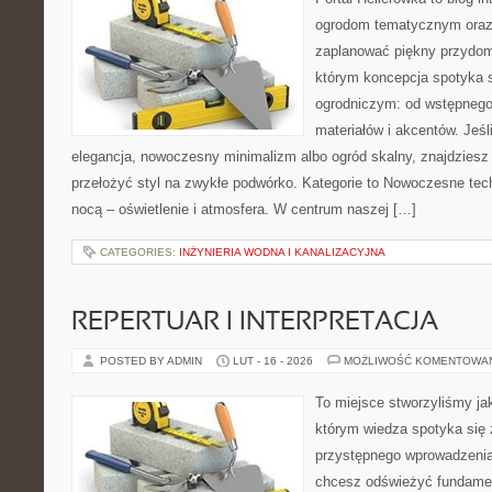
ogrodom tematycznym oraz
zaplanować piękny przydom
którym koncepcja spotyka 
ogrodniczym: od wstępnego 
materiałów i akcentów. Jeśl
elegancja, nowoczesny minimalizm albo ogród skalny, znajdziesz 
przełożyć styl na zwykłe podwórko. Kategorie to Nowoczesne tech
nocą – oświetlenie i atmosfera. W centrum naszej […]
CATEGORIES:
INŻYNIERIA WODNA I KANALIZACYJNA
REPERTUAR I INTERPRETACJA
POSTED BY ADMIN
LUT - 16 - 2026
MOŻLIWOŚĆ KOMENTOWA
To miejsce stworzyliśmy ja
którym wiedza spotyka się 
przystępnego wprowadzenia
chcesz odświeżyć fundament