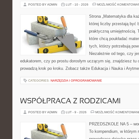
POSTED BY ADMIN
LUT - 10 - 2026
MOŻLIWOŚĆ KOMENTOWA
Strona „Matematyka dla każ
której liczby przestają być b
praktyczną umiejętnością. T
które chcą poukładać mate
tych, którzy potrzebują pow
Niezależnie od tego, czy j
edukatorem, czy po prostu dorosłym uczącym się, znajdziesz tu c
prowadzą krok po kroku. Zobacz także Edukacja i Nauka i Arytme
CATEGORIES:
NARZĘDZIA I OPROGRAMOWANIE
WSPÓŁPRACA Z RODZICAMI
POSTED BY ADMIN
LUT - 9 - 2026
MOŻLIWOŚĆ KOMENTOWAN
PRZEDSZKOLE NA 5 – wort
To kompendium, w którym r
prowadzące dziecko przez 