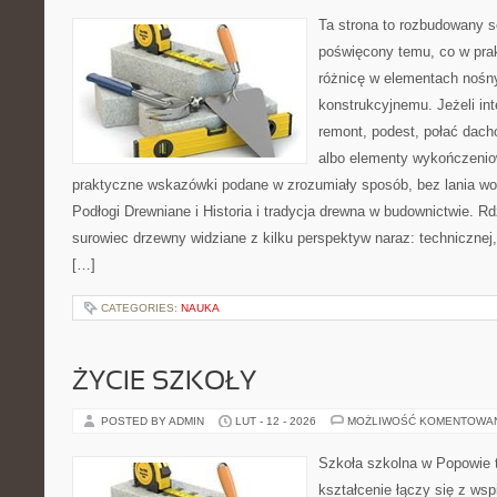
Ta strona to rozbudowany s
poświęcony temu, co w prak
różnicę w elementach nośn
konstrukcyjnemu. Jeżeli in
remont, podest, połać dac
albo elementy wykończenio
praktyczne wskazówki podane w zrozumiały sposób, bez lania wo
Podłogi Drewniane i Historia i tradycja drewna w budownictwie. R
surowiec drzewny widziane z kilku perspektyw naraz: technicznej,
[…]
CATEGORIES:
NAUKA
ŻYCIE SZKOŁY
POSTED BY ADMIN
LUT - 12 - 2026
MOŻLIWOŚĆ KOMENTOWA
Szkoła szkolna w Popowie 
kształcenie łączy się z wsp