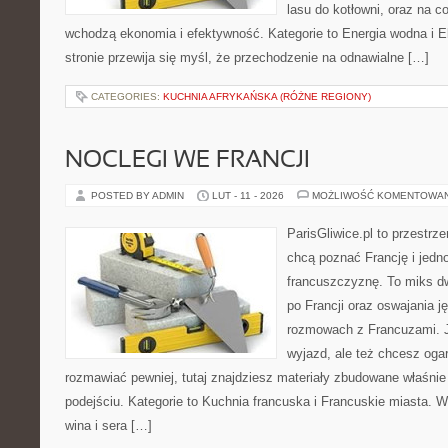
lasu do kotłowni, oraz na 
wchodzą ekonomia i efektywność. Kategorie to Energia wodna i E
stronie przewija się myśl, że przechodzenie na odnawialne […]
CATEGORIES:
KUCHNIA AFRYKAŃSKA (RÓŻNE REGIONY)
NOCLEGI WE FRANCJI
POSTED BY ADMIN
LUT - 11 - 2026
MOŻLIWOŚĆ KOMENTOWA
ParisGliwice.pl to przestrz
chcą poznać Francję i jedn
francuszczyznę. To miks d
po Francji oraz oswajania j
rozmowach z Francuzami. J
wyjazd, ale też chcesz oga
rozmawiać pewniej, tutaj znajdziesz materiały zbudowane właśni
podejściu. Kategorie to Kuchnia francuska i Francuskie miasta. W 
wina i sera […]