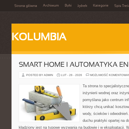
Archiwum
Byki
Kategorie
Strona główna
Jędrek
Spis Treś
KOLUMBIA
SMART HOME I AUTOMATYKA E
POSTED BY ADMIN
LUT - 26 - 2026
MOŻLIWOŚĆ KOMENTOWA
Ta strona to specjalistyc
inżynierii wodnej oraz inżyni
pomyślana jako centrum info
którzy chcą unikać koszto
wody, ścieków i odwodnień
duchu praktyki opartej na d
kładziony jest na typowe wyzwania na budowie i w eksploatacji. 