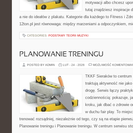
motywacji albo chcesz upo
tutaj znajdziesz inspiracj
a nie do ideałów z plakatu. Kategorie dla każdego to Fitness i Zd
12ton.pl jest równowaga: między marzeniami a odpoczynkiem, m
CATEGORIES:
PODSTAWY TEORII MUZYKI
PLANOWANIE TRENINGU
POSTED BY ADMIN
LUT - 24 - 2026
MOŻLIWOŚĆ KOMENTOWA
TKKF Sieraków to centrum w
traktują aktywność nie jako
drogę. Serwis łączy prakty
codziennością: pokazuje, j
kroku, jak dbać o zdrowie o
w duchu fair play. To miejs
trenować rozsądniej, niezależnie od tego, czy są na etapie pier
Planowanie treningu i Planowanie treningu. W centrum serwisu sto