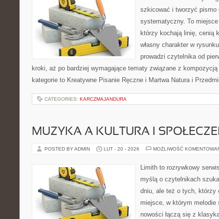
szkicować i tworzyć pismo
systematyczny. To miejsce 
którzy kochają linię, cenią
własny charakter w rysunku
prowadzi czytelnika od pie
kroki, aż po bardziej wymagające tematy związane z kompozycją
kategorie to Kreatywne Pisanie Ręczne i Martwa Natura i Przedm
CATEGORIES:
KARCZMAJANDURA
MUZYKA A KULTURA I SPOŁECZ
POSTED BY ADMIN
LUT - 20 - 2026
MOŻLIWOŚĆ KOMENTOWA
Limith to rozrywkowy serwi
myślą o czytelnikach szuk
dniu, ale też o tych, którzy
miejsce, w którym melodie s
nowości łączą się z klasyk