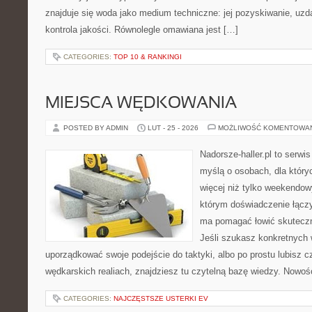
znajduje się woda jako medium techniczne: jej pozyskiwanie, uzda
kontrola jakości. Równolegle omawiana jest […]
CATEGORIES:
TOP 10 & RANKINGI
MIEJSCA WĘDKOWANIA
POSTED BY ADMIN
LUT - 25 - 2026
MOŻLIWOŚĆ KOMENTOWA
Nadorsze-haller.pl to serwi
myślą o osobach, dla któr
więcej niż tylko weekendo
którym doświadczenie łączy
ma pomagać łowić skuteczni
Jeśli szukasz konkretnych
uporządkować swoje podejście do taktyki, albo po prostu lubisz c
wędkarskich realiach, znajdziesz tu czytelną bazę wiedzy. Nowośc
CATEGORIES:
NAJCZĘSTSZE USTERKI EV