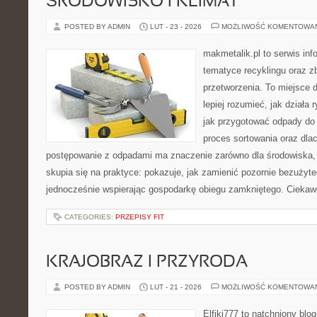
ŚRODOWISKO I KLIMAT
POSTED BY ADMIN
LUT - 23 - 2026
MOŻLIWOŚĆ KOMENTOWA
makmetalik.pl to serwis in
tematyce recyklingu oraz zb
przetworzenia. To miejsce d
lepiej rozumieć, jak działa
jak przygotować odpady do 
proces sortowania oraz dla
postępowanie z odpadami ma znaczenie zarówno dla środowiska, ja
skupia się na praktyce: pokazuje, jak zamienić pozornie bezużyt
jednocześnie wspierając gospodarkę obiegu zamkniętego. Ciekaw
CATEGORIES:
PRZEPISY FIT
KRAJOBRAZ I PRZYRODA
POSTED BY ADMIN
LUT - 21 - 2026
MOŻLIWOŚĆ KOMENTOWA
Elfiki777 to natchniony blo