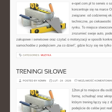
e-opel.com.pl to serwis o 
koncentruje się na marce Op
związane: od codziennej eks
techniczne, po ciekawostki
rynku. To miejsce stworzone
zrozumieć swoje auto, pode
zakupowe i serwisowe oraz czytać o motoryzacji w sposób konkret
samochodów z podejściem „na co dzień”, gdzie liczy się nie tylko 
CATEGORIES:
MUZYKA
TRENINGI SIŁOWE
POSTED BY ADMIN
LUT - 24 - 2026
MOŻLIWOŚĆ KOMENTOWA
12ton.pl to miejsce dla osó
formę, schudnąć oraz wkręci
którym trening łączy się 
podejście do celów jest rea