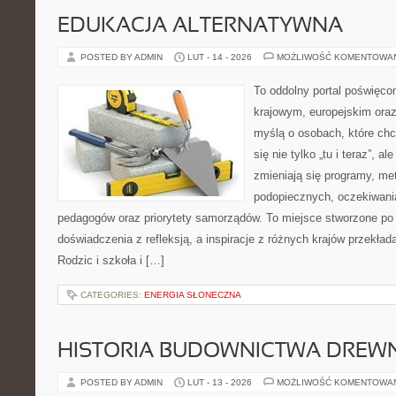
EDUKACJA ALTERNATYWNA
POSTED BY ADMIN
LUT - 14 - 2026
MOŻLIWOŚĆ KOMENTOWA
To oddolny portal poświęcon
krajowym, europejskim oraz
myślą o osobach, które chc
się nie tylko „tu i teraz”, a
zmieniają się programy, me
podopiecznych, oczekiwani
pedagogów oraz priorytety samorządów. To miejsce stworzone po t
doświadczenia z refleksją, a inspiracje z różnych krajów przekła
Rodzic i szkoła i […]
CATEGORIES:
ENERGIA SŁONECZNA
HISTORIA BUDOWNICTWA DREW
POSTED BY ADMIN
LUT - 13 - 2026
MOŻLIWOŚĆ KOMENTOWA