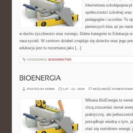
internetowa szkolapopow.pl
społeczności szkolnej oraz
pedagogów i uczniów. To op
pierwszych klas aż po nas
w duchu życzliwości oraz rozwoju. Dobre kategorie to Edukacja w
nauczycieli. W centrum działań znajduje się dziecko oraz jego p
edukacja jest tu rozumiana jako […]
CATEGORIES:
BUDOWNICTWO
BIOENERGIA
POSTED BY ADMIN
LUT - 12 - 2026
MOŻLIWOŚĆ KOMENTOWA
Wikana BioEnergia to serwi
chcą zrozumieć temat ener
praktyczny, ale jednocześni
porządkuje wiedzę o tym, j
stać się nośnikiem energii, 