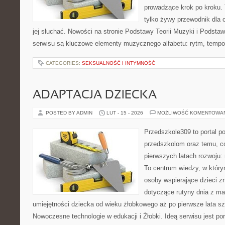
prowadzące krok po kroku. T
tylko żywy przewodnik dla 
jej słuchać. Nowości na stronie Podstawy Teorii Muzyki i Podsta
serwisu są kluczowe elementy muzycznego alfabetu: rytm, tempo,
CATEGORIES:
SEKSUALNOŚĆ I INTYMNOŚĆ
ADAPTACJA DZIECKA
POSTED BY ADMIN
LUT - 15 - 2026
MOŻLIWOŚĆ KOMENTOWA
Przedszkole309 to portal p
przedszkolom oraz temu, c
pierwszych latach rozwoju
To centrum wiedzy, w który
osoby wspierające dzieci z
dotyczące rutyny dnia z ma
umiejętności dziecka od wieku żłobkowego aż po pierwsze lata s
Nowoczesne technologie w edukacji i Żłobki. Ideą serwisu jest p