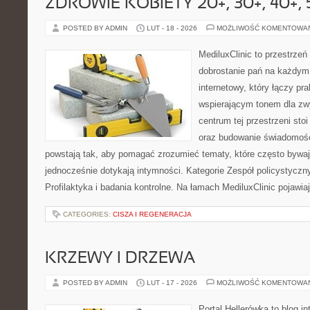
ZDROWIE KOBIETY 20+, 30+, 40+, 
POSTED BY ADMIN
LUT - 18 - 2026
MOŻLIWOŚĆ KOMENTOWA
MediluxClinic to przestrzeń
dobrostanie pań na każdym 
internetowy, który łączy pr
wspierającym tonem dla z
centrum tej przestrzeni sto
oraz budowanie świadomośc
powstają tak, aby pomagać zrozumieć tematy, które często bywaj
jednocześnie dotykają intymności. Kategorie Zespół policystyczn
Profilaktyka i badania kontrolne. Na łamach MediluxClinic pojawia
CATEGORIES:
CISZA I REGENERACJA
KRZEWY I DRZEWA
POSTED BY ADMIN
LUT - 17 - 2026
MOŻLIWOŚĆ KOMENTOWA
Portal Hellerówka to blog i