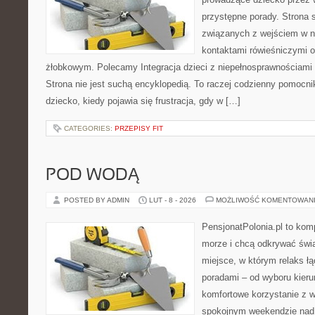
przystępne porady. Strona 
związanych z wejściem w n
kontaktami rówieśniczymi 
żłobkowym. Polecamy Integracja dzieci z niepełnosprawnościami
Strona nie jest suchą encyklopedią. To raczej codzienny pomocni
dziecko, kiedy pojawia się frustracja, gdy w […]
CATEGORIES:
PRZEPISY FIT
POD WODĄ
POSTED BY ADMIN
LUT - 8 - 2026
MOŻLIWOŚĆ KOMENTOWAN
PensjonatPolonia.pl to kom
morze i chcą odkrywać świa
miejsce, w którym relaks ł
poradami – od wyboru kieru
komfortowe korzystanie z w
spokojnym weekendzie nad 