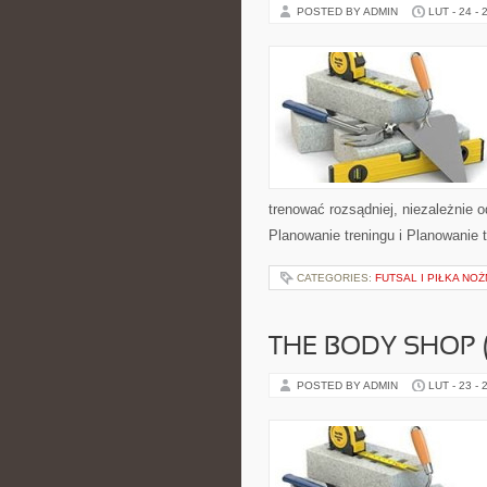
POSTED BY ADMIN
LUT - 24 - 
trenować rozsądniej, niezależnie 
Planowanie treningu i Planowanie 
CATEGORIES:
FUTSAL I PIŁKA NO
THE BODY SHOP 
POSTED BY ADMIN
LUT - 23 - 