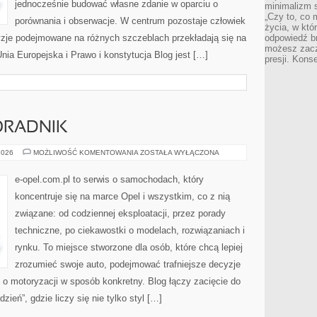
jednocześnie budować własne zdanie w oparciu o
minimalizm s
„Czy to, co 
porównania i obserwacje. W centrum pozostaje człowiek
życia, w któ
cyzje podejmowane na różnych szczeblach przekładają się na
odpowiedź brz
możesz zacz
nia Europejska i Prawo i konstytucja Blog jest […]
presji. Kons
ORADNIK
ZAKUP
2026
MOŻLIWOŚĆ KOMENTOWANIA
ZOSTAŁA WYŁĄCZONA
OPLA
–
PORADNIK
e-opel.com.pl to serwis o samochodach, który
koncentruje się na marce Opel i wszystkim, co z nią
związane: od codziennej eksploatacji, przez porady
techniczne, po ciekawostki o modelach, rozwiązaniach i
rynku. To miejsce stworzone dla osób, które chcą lepiej
zrozumieć swoje auto, podejmować trafniejsze decyzje
o motoryzacji w sposób konkretny. Blog łączy zacięcie do
eń”, gdzie liczy się nie tylko styl […]