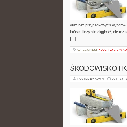
oraz bez przypadkowych wyborów. S
którym liczy się ciągłość, ale te
[…]
CATEGORIES:
PILOCI I ŻYCIE W K
ŚRODOWISKO I K
POSTED BY ADMIN
LUT - 23 - 