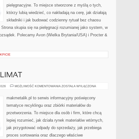
pielęgnacyjne. To miejsce stworzone z myślą o tych,
którzy lubią wiedzieć, co nakładają na cerę, jak działają
składniki i jak budować codzienny rytuał bez chaosu
trona skupia się na pielęgnacji rozumianej jako system, w
ż rozsądek. Polecamy Avon (Wielka Brytania/USA) i Procter &
OKPICIE
LIMAT
ŚRODOWISKO
2026
MOŻLIWOŚĆ KOMENTOWANIA
ZOSTAŁA WYŁĄCZONA
I
KLIMAT
makmetalik.pl to serwis informacyjny poświęcony
tematyce recyklingu oraz zbiórki materiałów do
przetworzenia. To miejsce dla osób i firm, które chcą
lepiej rozumieć, jak działa rynek materiałów wtórnych,
jak przygotować odpady do sprzedaży, jak przebiega
proces sortowania oraz dlaczego właściwe