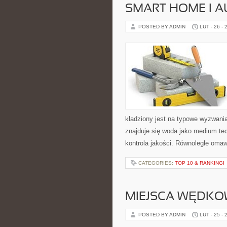
SMART HOME I 
POSTED BY ADMIN
LUT - 26 - 
kładziony jest na typowe wyzwania
znajduje się woda jako medium tech
kontrola jakości. Równolegle omaw
CATEGORIES:
TOP 10 & RANKINGI
MIEJSCA WĘDKO
POSTED BY ADMIN
LUT - 25 - 