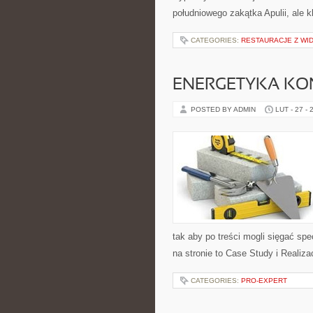
południowego zakątka Apulii, ale 
CATEGORIES:
RESTAURACJE Z WI
ENERGETYKA K
POSTED BY ADMIN
LUT - 27 - 
tak aby po treści mogli sięgać spe
na stronie to Case Study i Realiza
CATEGORIES:
PRO-EXPERT