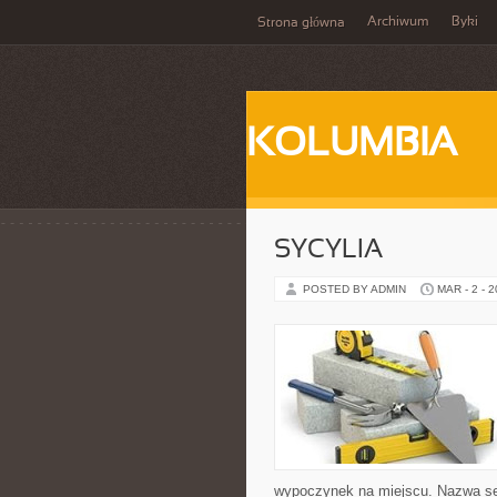
Archiwum
Byki
Strona główna
KOLUMBIA
SYCYLIA
POSTED BY ADMIN
MAR - 2 - 
wypoczynek na miejscu. Nazwa ser