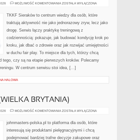
PLANOWANIE
2026
MOŻLIWOŚĆ KOMENTOWANIA
ZOSTAŁA WYŁĄCZONA
TRENINGU
TKKF Sieraków to centrum wiedzy dla osób, które
traktują aktywność nie jako jednorazowy zryw, lecz jako
drogę. Serwis łączy praktykę treningową z
codziennością: pokazuje, jak budować kondycję krok po
kroku, jak dbać o zdrowie oraz jak rozwijać umiejętności
w duchu fair play. To miejsce dla tych, którzy chcą
od tego, czy są na etapie pierwszych kroków. Polecamy
treningu. W centrum serwisu stoi idea, […]
ŻNA HALOWA
(WIELKA BRYTANIA)
THE
2026
MOŻLIWOŚĆ KOMENTOWANIA
ZOSTAŁA WYŁĄCZONA
BODY
SHOP
(WIELKA
johnmasters-polska.pl to platforma dla osób, które
BRYTANIA)
interesują się produktami pielęgnacyjnymi i chcą
podejmować bardziej trafne decyzje zakupowe oraz