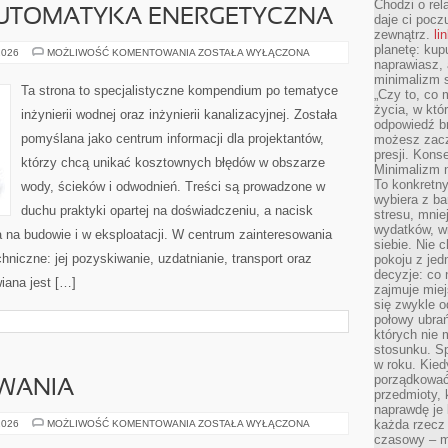
Chodzi o rel
AUTOMATYKA ENERGETYCZNA
daje ci pocz
zewnątrz.
li
planetę: kup
SMART
2026
MOŻLIWOŚĆ KOMENTOWANIA
ZOSTAŁA WYŁĄCZONA
HOME
naprawiasz, 
I
minimalizm s
AUTOMATYKA
Ta strona to specjalistyczne kompendium po tematyce
„Czy to, co 
ENERGETYCZNA
życia, w któ
inżynierii wodnej oraz inżynierii kanalizacyjnej. Została
odpowiedź brz
pomyślana jako centrum informacji dla projektantów,
możesz zacz
presji. Kons
którzy chcą unikać kosztownych błędów w obszarze
Minimalizm n
To konkretny
wody, ścieków i odwodnień. Treści są prowadzone w
wybiera z b
duchu praktyki opartej na doświadczeniu, a nacisk
stresu, mnie
wydatków, wi
 na budowie i w eksploatacji. W centrum zainteresowania
siebie. Nie 
niczne: jej pozyskiwanie, uzdatnianie, transport oraz
pokoju z je
decyzje: co 
iana jest […]
zajmuje miej
się zwykle o
połowy ubrań
których nie
stosunku. S
w roku. Kie
porządkować,
WANIA
przedmioty, k
naprawdę je 
MIEJSCA
każda rzecz 
2026
MOŻLIWOŚĆ KOMENTOWANIA
ZOSTAŁA WYŁĄCZONA
WĘDKOWANIA
czasowy – m