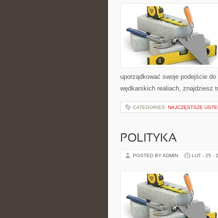
uporządkować swoje podejście do ta
wędkarskich realiach, znajdziesz 
CATEGORIES:
NAJCZĘSTSZE USTE
POLITYKA
POSTED BY ADMIN
LUT - 25 - 