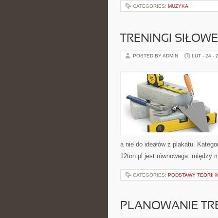
CATEGORIES:
MUZYKA
TRENINGI SIŁOWE
POSTED BY ADMIN
LUT - 24 - 
a nie do ideałów z plakatu. Katego
12ton.pl jest równowaga: między
CATEGORIES:
PODSTAWY TEORII 
PLANOWANIE TR