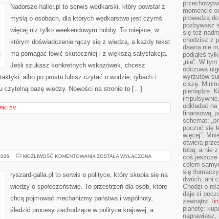
przechowywa
Nadorsze-haller.pl to serwis wędkarski, który powstał z
momencie od
prowadzą do
myślą o osobach, dla których wędkarstwo jest czymś
pozbywasz s
więcej niż tylko weekendowym hobby. To miejsce, w
się też nadm
chodzisz z p
którym doświadczenie łączy się z wiedzą, a każdy tekst
dawna nie m
ma pomagać łowić skuteczniej i z większą satysfakcją.
podjąłeś tyl
„nie”. W tym
Jeśli szukasz konkretnych wskazówek, chcesz
odczuwa ulg
wyrzutów sum
ktyki, albo po prostu lubisz czytać o wodzie, rybach i
ciszę. Minim
tu czytelną bazę wiedzy. Nowości na stronie to […]
pieniądze. K
impulsywnie,
odkładać na
RKI EV
finansową, p
schemat: „pr
poczuć się 
więcej”. Mni
otwiera prze
tobą, a nie 
POLITYKA
2026
MOŻLIWOŚĆ KOMENTOWANIA
ZOSTAŁA WYŁĄCZONA
coś jeszcze 
celem samym
się tłumacz
ryszard-galla.pl to serwis o polityce, który skupia się na
dwóch, ani c
wiedzy o społeczeństwie. To przestrzeń dla osób, które
Chodzi o rel
daje ci pocz
chcą pojmować mechanizmy państwa i wspólnoty,
zewnątrz.
li
planetę: kup
śledzić procesy zachodzące w polityce krajowej, a
naprawiasz, 