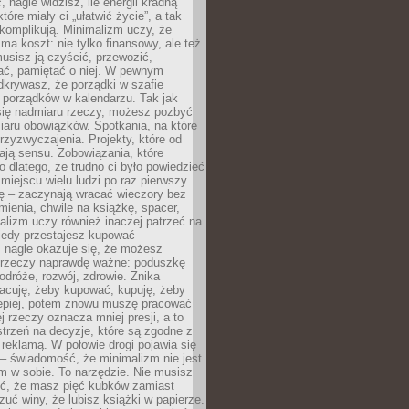
 nagle widzisz, ile energii kradną
tóre miały ci „ułatwić życie”, a tak
komplikują. Minimalizm uczy, że
ma koszt: nie tylko finansowy, ale też
usisz ją czyścić, przewozić,
ć, pamiętać o niej. W pewnym
krywasz, że porządki w szafie
 porządków w kalendarzu. Tak jak
ię nadmiaru rzeczy, możesz pozbyć
iaru obowiązków. Spotkania, na które
rzyzwyczajenia. Projekty, które od
ają sensu. Zobowiązania, które
ko dlatego, że trudno ci było powiedzieć
 miejscu wielu ludzi po raz pierwszy
ę – zaczynają wracać wieczory bez
ienia, chwile na książkę, spacer,
alizm uczy również inaczej patrzeć na
iedy przestajesz kupować
 nagle okazuje się, że możesz
 rzeczy naprawdę ważne: poduszkę
odróże, rozwój, zdrowie. Znika
acuję, żeby kupować, kupuję, żeby
lepiej, potem znowu muszę pracować
ej rzeczy oznacza mniej presji, a to
strzeń na decyzje, które są zgodne z
z reklamą. W połowie drogi pojawia się
– świadomość, że minimalizm nie jest
 w sobie. To narzędzie. Nie musisz
yć, że masz pięć kubków zamiast
zuć winy, że lubisz książki w papierze.