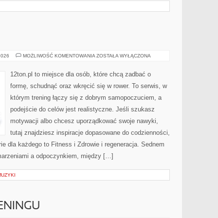
TRENINGI
2026
MOŻLIWOŚĆ KOMENTOWANIA
ZOSTAŁA WYŁĄCZONA
SIŁOWE
12ton.pl to miejsce dla osób, które chcą zadbać o
formę, schudnąć oraz wkręcić się w rower. To serwis, w
którym trening łączy się z dobrym samopoczuciem, a
podejście do celów jest realistyczne. Jeśli szukasz
motywacji albo chcesz uporządkować swoje nawyki,
tutaj znajdziesz inspiracje dopasowane do codzienności,
rie dla każdego to Fitness i Zdrowie i regeneracja. Sednem
 marzeniami a odpoczynkiem, między […]
MUZYKI
ENINGU