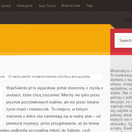
Kategorie
Brameczka
Tagi
Jędrek
Spis Treści
SUB
Minimalizm n
To konkretny
SYCYLIA
2026
MOŻLIWOŚĆ KOMENTOWANIA
ZOSTAŁA WYŁĄCZONA
wybiera z b
stresu, mnie
MojeSalento.pl to wyjazdowy portal stworzony z myślą o
wydatków, wi
siebie. Nie 
osobach, które chcą zrozumieć Włochy nie tylko przez
pokoju z je
decyzje: co 
pryzmat pocztówkowych kadrów, ale też przez lokalne
zajmuje miej
życie miast i miasteczek. To miejsce, w którym
się zwykle o
połowy ubrań
marzenia o dolce vita zamieniają się w realny plan – od
których nie
pierwszej inspiracji, przez przygotowania, aż po leniwy
stosunku. S
w roku. Kie
wisu podkreśla szczególną miłość do Salento, czyli