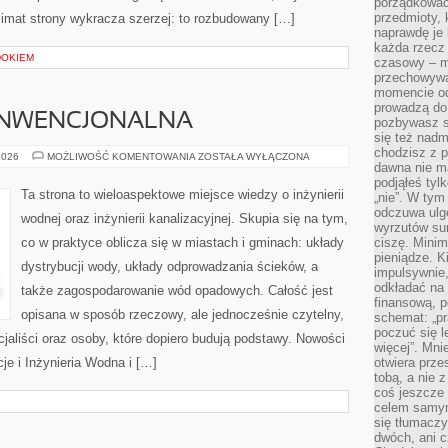
porządkować,
przedmioty, k
klimat strony wykracza szerzej: to rozbudowany […]
naprawdę je 
każda rzecz 
DOKIEM
czasowy – m
przechowywa
momencie od
prowadzą do
ONWENCJONALNA
pozbywasz s
się też nadm
chodzisz z p
ENERGETYKA
2026
MOŻLIWOŚĆ KOMENTOWANIA
ZOSTAŁA WYŁĄCZONA
dawna nie m
KONWENCJONALNA
podjąłeś tyl
Ta strona to wieloaspektowe miejsce wiedzy o inżynierii
„nie”. W tym
odczuwa ulg
wodnej oraz inżynierii kanalizacyjnej. Skupia się na tym,
wyrzutów sum
co w praktyce oblicza się w miastach i gminach: układy
ciszę. Minim
pieniądze. K
dystrybucji wody, układy odprowadzania ścieków, a
impulsywnie,
odkładać na
także zagospodarowanie wód opadowych. Całość jest
finansową, p
opisana w sposób rzeczowy, ale jednocześnie czytelny,
schemat: „pr
poczuć się 
cjaliści oraz osoby, które dopiero budują podstawy. Nowości
więcej”. Mni
cje i Inżynieria Wodna i […]
otwiera prze
tobą, a nie 
coś jeszcze 
celem samym
się tłumacz
dwóch, ani c