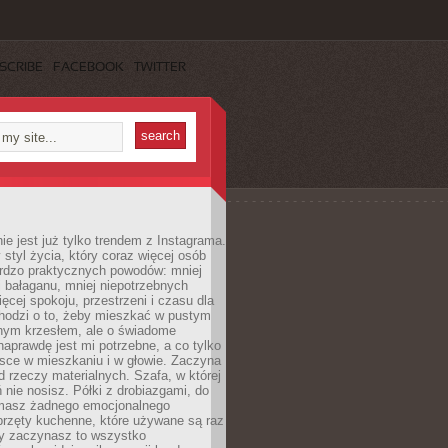
SCRIBE
FACEBOOK
TWITTER
ie jest już tylko trendem z Instagrama.
 styl życia, który coraz więcej osób
ardzo praktycznych powodów: mniej
j bałaganu, mniej niepotrzebnych
ęcej spokoju, przestrzeni i czasu dla
chodzi o to, żeby mieszkać w pustym
dnym krzesłem, ale o świadome
naprawdę jest mi potrzebne, a co tylko
sce w mieszkaniu i w głowie. Zaczyna
d rzeczy materialnych. Szafa, w której
 nie nosisz. Półki z drobiazgami, do
 masz żadnego emocjonalnego
przęty kuchenne, które używane są raz
dy zaczynasz to wszystko