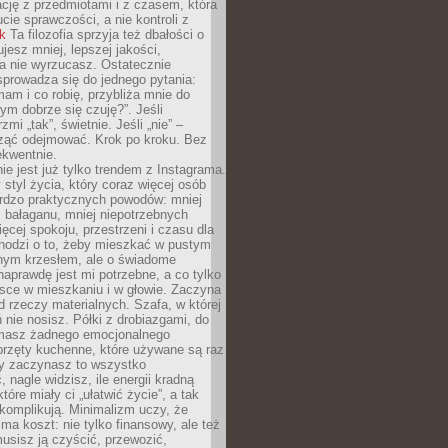
ację z przedmiotami i z czasem, która
ucie sprawczości, a nie kontroli z
nk
Ta filozofia sprzyja też dbałości o
ujesz mniej, lepszej jakości,
a nie wyrzucasz. Ostatecznie
prowadza się do jednego pytania:
mam i co robię, przybliża mnie do
rym dobrze się czuję?”. Jeśli
mi „tak”, świetnie. Jeśli „nie” –
ąć odejmować. Krok po kroku. Bez
ekwentnie.
ie jest już tylko trendem z Instagrama.
 styl życia, który coraz więcej osób
ardzo praktycznych powodów: mniej
j bałaganu, mniej niepotrzebnych
ęcej spokoju, przestrzeni i czasu dla
chodzi o to, żeby mieszkać w pustym
dnym krzesłem, ale o świadome
naprawdę jest mi potrzebne, a co tylko
sce w mieszkaniu i w głowie. Zaczyna
d rzeczy materialnych. Szafa, w której
 nie nosisz. Półki z drobiazgami, do
 masz żadnego emocjonalnego
przęty kuchenne, które używane są raz
dy zaczynasz to wszystko
 nagle widzisz, ile energii kradną
tóre miały ci „ułatwić życie”, a tak
komplikują. Minimalizm uczy, że
ma koszt: nie tylko finansowy, ale też
usisz ją czyścić, przewozić,