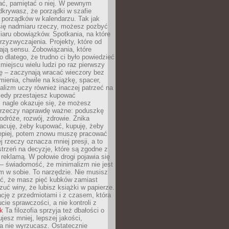
ć, pamiętać o niej. W pewnym
krywasz, że porządki w szafie
 porządków w kalendarzu. Tak jak
ię nadmiaru rzeczy, możesz pozbyć
iaru obowiązków. Spotkania, na które
rzyzwyczajenia. Projekty, które od
ają sensu. Zobowiązania, które
ko dlatego, że trudno ci było powiedzieć
 miejscu wielu ludzi po raz pierwszy
ę – zaczynają wracać wieczory bez
ienia, chwile na książkę, spacer,
alizm uczy również inaczej patrzeć na
iedy przestajesz kupować
 nagle okazuje się, że możesz
 rzeczy naprawdę ważne: poduszkę
odróże, rozwój, zdrowie. Znika
acuję, żeby kupować, kupuję, żeby
lepiej, potem znowu muszę pracować
ej rzeczy oznacza mniej presji, a to
strzeń na decyzje, które są zgodne z
z reklamą. W połowie drogi pojawia się
– świadomość, że minimalizm nie jest
 w sobie. To narzędzie. Nie musisz
yć, że masz pięć kubków zamiast
zuć winy, że lubisz książki w papierze.
ację z przedmiotami i z czasem, która
ucie sprawczości, a nie kontroli z
nk
Ta filozofia sprzyja też dbałości o
ujesz mniej, lepszej jakości,
a nie wyrzucasz. Ostatecznie