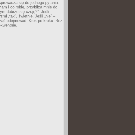
prowadza się do jednego pytania:
mam i co robię, przybliża mnie do
rym dobrze się czuję?”. Jeśli
mi „tak”, świetnie. Jeśli „nie” –
ąć odejmować. Krok po kroku. Bez
ekwentnie.