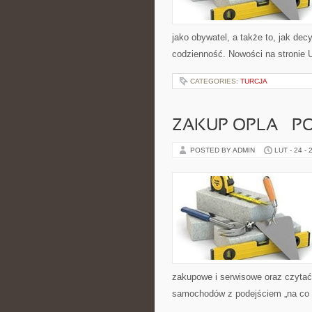
jako obywatel, a także to, jak de
codzienność. Nowości na stronie U
CATEGORIES:
TURCJA
ZAKUP OPLA – P
POSTED BY ADMIN
LUT - 24 - 
zakupowe i serwisowe oraz czytać 
samochodów z podejściem „na co dzi