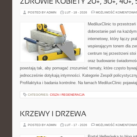
ZDROWIE KOBIETY 20+, 30+, 40+, 
POSTED BY ADMIN
LUT - 18 - 2026
MOŻLIWOŚĆ KOMENTOWA
MediluxClinic to przestrzeń
dobrostanie pań na każdym 
internetowy, który łączy pr
wspierającym tonem dla z
centrum tej przestrzeni sto
oraz budowanie świadomośc
powstają tak, aby pomagać zrozumieć tematy, które często bywaj
jednocześnie dotykają intymności. Kategorie Zespół policystyczn
Profilaktyka i badania kontrolne. Na łamach MediluxClinic pojawia
CATEGORIES:
CISZA I REGENERACJA
KRZEWY I DRZEWA
POSTED BY ADMIN
LUT - 17 - 2026
MOŻLIWOŚĆ KOMENTOWA
Portal Hellerówka to blog i