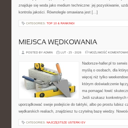
znajduje się woda jako medium techniczne: jej pozyskiwanie, uzda
kontrola jakości. Równolegle omawiana jest […]
CATEGORIES:
TOP 10 & RANKINGI
MIEJSCA WĘDKOWANIA
POSTED BY ADMIN
LUT - 25 - 2026
MOŻLIWOŚĆ KOMENTOWA
Nadorsze-haller.pl to serwi
myślą o osobach, dla któr
więcej niż tylko weekendo
którym doświadczenie łączy
ma pomagać łowić skuteczni
Jeśli szukasz konkretnych
uporządkować swoje podejście do taktyki, albo po prostu lubisz c
wędkarskich realiach, znajdziesz tu czytelną bazę wiedzy. Nowośc
CATEGORIES:
NAJCZĘSTSZE USTERKI EV