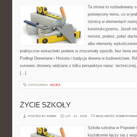
Ta strona to rozbudowany s
poświęcony temu, co w prak
różnicę w elementach nośn
konstrukcyjnemu. Jeżeli in
remont, podest, połać dac
albo elementy wykończenio
praktyczne wskazówki podane w zrozumiały sposób, bez lania wo
Podłogi Drewniane i Historia i tradycja drewna w budownictwie. R
surowiec drzewny widziane z kilku perspektyw naraz: technicznej,
[…]
CATEGORIES:
NAUKA
ŻYCIE SZKOŁY
POSTED BY ADMIN
LUT - 12 - 2026
MOŻLIWOŚĆ KOMENTOWA
Szkoła szkolna w Popowie 
kształcenie łączy się z wsp