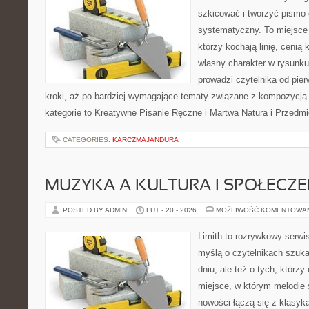
szkicować i tworzyć pismo
systematyczny. To miejsce 
którzy kochają linię, cenią
własny charakter w rysunku
prowadzi czytelnika od pie
kroki, aż po bardziej wymagające tematy związane z kompozycją
kategorie to Kreatywne Pisanie Ręczne i Martwa Natura i Przedm
CATEGORIES:
KARCZMAJANDURA
MUZYKA A KULTURA I SPOŁECZ
POSTED BY ADMIN
LUT - 20 - 2026
MOŻLIWOŚĆ KOMENTOWA
Limith to rozrywkowy serwi
myślą o czytelnikach szuk
dniu, ale też o tych, którzy
miejsce, w którym melodie s
nowości łączą się z klasyk