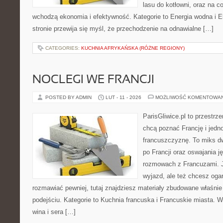
lasu do kotłowni, oraz na 
wchodzą ekonomia i efektywność. Kategorie to Energia wodna i E
stronie przewija się myśl, że przechodzenie na odnawialne […]
CATEGORIES:
KUCHNIA AFRYKAŃSKA (RÓŻNE REGIONY)
NOCLEGI WE FRANCJI
POSTED BY ADMIN
LUT - 11 - 2026
MOŻLIWOŚĆ KOMENTOWA
ParisGliwice.pl to przestrz
chcą poznać Francję i jedn
francuszczyznę. To miks d
po Francji oraz oswajania j
rozmowach z Francuzami. J
wyjazd, ale też chcesz oga
rozmawiać pewniej, tutaj znajdziesz materiały zbudowane właśni
podejściu. Kategorie to Kuchnia francuska i Francuskie miasta. W 
wina i sera […]