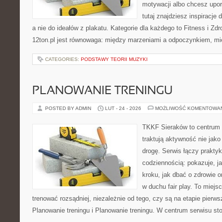
motywacji albo chcesz upo
tutaj znajdziesz inspiracj
a nie do ideałów z plakatu. Kategorie dla każdego to Fitness i Zd
12ton.pl jest równowaga: między marzeniami a odpoczynkiem, m
CATEGORIES:
PODSTAWY TEORII MUZYKI
PLANOWANIE TRENINGU
POSTED BY ADMIN
LUT - 24 - 2026
MOŻLIWOŚĆ KOMENTOWA
TKKF Sieraków to centrum w
traktują aktywność nie jako
drogę. Serwis łączy prakty
codziennością: pokazuje, j
kroku, jak dbać o zdrowie o
w duchu fair play. To miejs
trenować rozsądniej, niezależnie od tego, czy są na etapie pier
Planowanie treningu i Planowanie treningu. W centrum serwisu sto