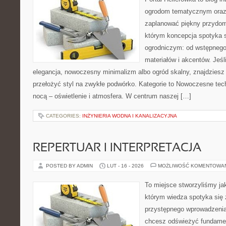
ogrodom tematycznym oraz
zaplanować piękny przydom
którym koncepcja spotyka 
ogrodniczym: od wstępnego 
materiałów i akcentów. Jeśl
elegancja, nowoczesny minimalizm albo ogród skalny, znajdziesz 
przełożyć styl na zwykłe podwórko. Kategorie to Nowoczesne tech
nocą – oświetlenie i atmosfera. W centrum naszej […]
CATEGORIES:
INŻYNIERIA WODNA I KANALIZACYJNA
REPERTUAR I INTERPRETACJA
POSTED BY ADMIN
LUT - 16 - 2026
MOŻLIWOŚĆ KOMENTOWA
To miejsce stworzyliśmy ja
którym wiedza spotyka się 
przystępnego wprowadzenia
chcesz odświeżyć fundament