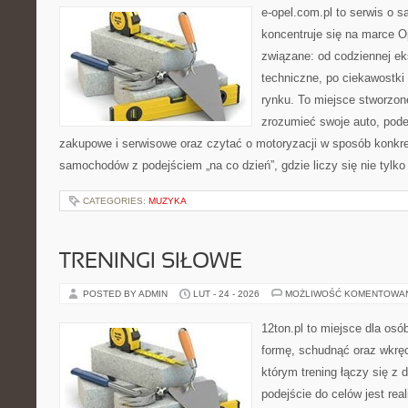
e-opel.com.pl to serwis o 
koncentruje się na marce Op
związane: od codziennej eks
techniczne, po ciekawostki
rynku. To miejsce stworzone
zrozumieć swoje auto, pode
zakupowe i serwisowe oraz czytać o motoryzacji w sposób konkret
samochodów z podejściem „na co dzień”, gdzie liczy się nie tylko 
CATEGORIES:
MUZYKA
TRENINGI SIŁOWE
POSTED BY ADMIN
LUT - 24 - 2026
MOŻLIWOŚĆ KOMENTOWA
12ton.pl to miejsce dla osó
formę, schudnąć oraz wkręci
którym trening łączy się 
podejście do celów jest rea