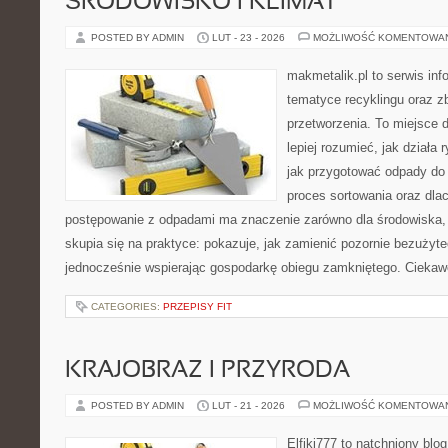
ŚRODOWISKO I KLIMAT
POSTED BY ADMIN
LUT - 23 - 2026
MOŻLIWOŚĆ KOMENTOWA
makmetalik.pl to serwis in
tematyce recyklingu oraz zb
przetworzenia. To miejsce d
lepiej rozumieć, jak działa
jak przygotować odpady do 
proces sortowania oraz dla
postępowanie z odpadami ma znaczenie zarówno dla środowiska, ja
skupia się na praktyce: pokazuje, jak zamienić pozornie bezużyt
jednocześnie wspierając gospodarkę obiegu zamkniętego. Ciekaw
CATEGORIES:
PRZEPISY FIT
KRAJOBRAZ I PRZYRODA
POSTED BY ADMIN
LUT - 21 - 2026
MOŻLIWOŚĆ KOMENTOWA
Elfiki777 to natchniony blo