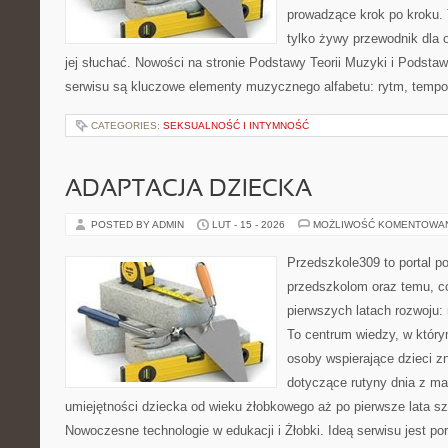
prowadzące krok po kroku. T
tylko żywy przewodnik dla 
jej słuchać. Nowości na stronie Podstawy Teorii Muzyki i Podsta
serwisu są kluczowe elementy muzycznego alfabetu: rytm, tempo,
CATEGORIES:
SEKSUALNOŚĆ I INTYMNOŚĆ
ADAPTACJA DZIECKA
POSTED BY ADMIN
LUT - 15 - 2026
MOŻLIWOŚĆ KOMENTOWA
Przedszkole309 to portal p
przedszkolom oraz temu, c
pierwszych latach rozwoju
To centrum wiedzy, w który
osoby wspierające dzieci z
dotyczące rutyny dnia z ma
umiejętności dziecka od wieku żłobkowego aż po pierwsze lata s
Nowoczesne technologie w edukacji i Żłobki. Ideą serwisu jest p