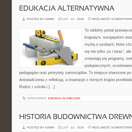
EDUKACJA ALTERNATYWNA
POSTED BY ADMIN
LUT - 14 - 2026
MOŻLIWOŚĆ KOMENTOWA
To oddolny portal poświęcon
krajowym, europejskim oraz
myślą o osobach, które chc
się nie tylko „tu i teraz”, a
zmieniają się programy, me
podopiecznych, oczekiwani
pedagogów oraz priorytety samorządów. To miejsce stworzone po t
doświadczenia z refleksją, a inspiracje z różnych krajów przekła
Rodzic i szkoła i […]
CATEGORIES:
ENERGIA SŁONECZNA
HISTORIA BUDOWNICTWA DREW
POSTED BY ADMIN
LUT - 13 - 2026
MOŻLIWOŚĆ KOMENTOWA