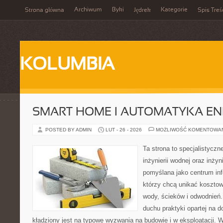
Archiwum
Byki
Kategorie
Strona główna
Jędrek
Spis Treś
KOLUMBIA
SMART HOME I AUTOMATYKA E
POSTED BY ADMIN
LUT - 26 - 2026
MOŻLIWOŚĆ KOMENTOWA
Ta strona to specjalistyc
inżynierii wodnej oraz inżyni
pomyślana jako centrum info
którzy chcą unikać koszto
wody, ścieków i odwodnień
duchu praktyki opartej na d
kładziony jest na typowe wyzwania na budowie i w eksploatacji. 