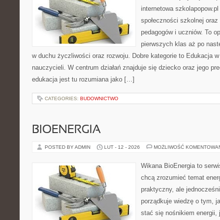
internetowa szkolapopow.pl
społeczności szkolnej oraz
pedagogów i uczniów. To op
pierwszych klas aż po nas
w duchu życzliwości oraz rozwoju. Dobre kategorie to Edukacja w
nauczycieli. W centrum działań znajduje się dziecko oraz jego p
edukacja jest tu rozumiana jako […]
CATEGORIES:
BUDOWNICTWO
BIOENERGIA
POSTED BY ADMIN
LUT - 12 - 2026
MOŻLIWOŚĆ KOMENTOWA
Wikana BioEnergia to serwi
chcą zrozumieć temat ener
praktyczny, ale jednocześni
porządkuje wiedzę o tym, j
stać się nośnikiem energii, 