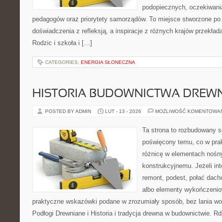
podopiecznych, oczekiwani
pedagogów oraz priorytety samorządów. To miejsce stworzone po t
doświadczenia z refleksją, a inspiracje z różnych krajów przekła
Rodzic i szkoła i […]
CATEGORIES:
ENERGIA SŁONECZNA
HISTORIA BUDOWNICTWA DREW
POSTED BY ADMIN
LUT - 13 - 2026
MOŻLIWOŚĆ KOMENTOWA
Ta strona to rozbudowany s
poświęcony temu, co w prak
różnicę w elementach nośn
konstrukcyjnemu. Jeżeli in
remont, podest, połać dac
albo elementy wykończenio
praktyczne wskazówki podane w zrozumiały sposób, bez lania wo
Podłogi Drewniane i Historia i tradycja drewna w budownictwie. R