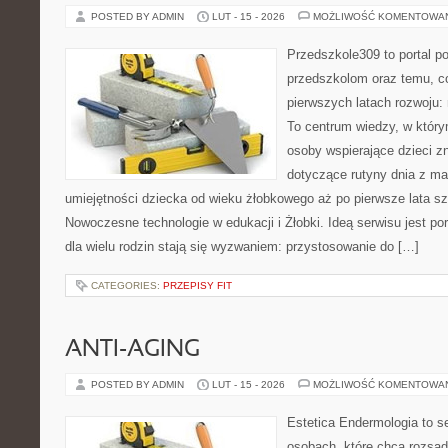
POSTED BY ADMIN
LUT - 15 - 2026
MOŻLIWOŚĆ KOMENTOWA
Przedszkole309 to portal p
przedszkolom oraz temu, c
pierwszych latach rozwoju
To centrum wiedzy, w który
osoby wspierające dzieci z
dotyczące rutyny dnia z ma
umiejętności dziecka od wieku żłobkowego aż po pierwsze lata s
Nowoczesne technologie w edukacji i Żłobki. Ideą serwisu jest p
dla wielu rodzin stają się wyzwaniem: przystosowanie do […]
CATEGORIES:
PRZEPISY FIT
ANTI-AGING
POSTED BY ADMIN
LUT - 15 - 2026
MOŻLIWOŚĆ KOMENTOWA
Estetica Endermologia to s
osobach, które chcą rozsąd