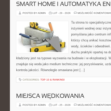
SMART HOME I AUTOMATYKA E
POSTED BY ADMIN
LUT - 26 - 2026
MOŻLIWOŚĆ KOMENTOWA
Ta strona to specjalistyc
inżynierii wodnej oraz inżyni
pomyślana jako centrum info
którzy chcą unikać koszto
wody, ścieków i odwodnień
duchu praktyki opartej na d
kładziony jest na typowe wyzwania na budowie i w eksploatacji. 
znajduje się woda jako medium techniczne: jej pozyskiwanie, uzda
kontrola jakości. Równolegle omawiana jest […]
CATEGORIES:
TOP 10 & RANKINGI
MIEJSCA WĘDKOWANIA
POSTED BY ADMIN
LUT - 25 - 2026
MOŻLIWOŚĆ KOMENTOWA