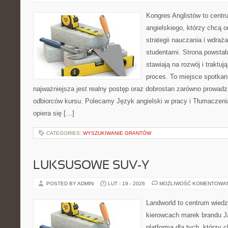
Kongres Anglistów to centr
angielskiego, którzy chcą
strategii nauczania i wdraż
studentami. Strona powstał
stawiają na rozwój i traktu
proces. To miejsce spotkani
najważniejsza jest realny postęp oraz dobrostan zarówno prowadzą
odbiorców kursu. Polecamy Język angielski w pracy i Tłumaczenia 
opiera się […]
CATEGORIES:
WYSZUKIWANIE GRANTÓW
LUKSUSOWE SUV-Y
POSTED BY ADMIN
LUT - 19 - 2026
MOŻLIWOŚĆ KOMENTOWA
Landworld to centrum wied
kierowcach marek brandu J
platforma dla tych, którzy 