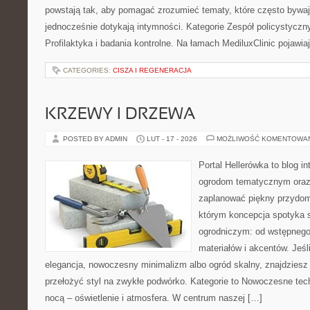
powstają tak, aby pomagać zrozumieć tematy, które często bywaj
jednocześnie dotykają intymności. Kategorie Zespół policystyczn
Profilaktyka i badania kontrolne. Na łamach MediluxClinic pojawia
CATEGORIES:
CISZA I REGENERACJA
KRZEWY I DRZEWA
POSTED BY ADMIN
LUT - 17 - 2026
MOŻLIWOŚĆ KOMENTOWA
Portal Hellerówka to blog i
ogrodom tematycznym oraz
zaplanować piękny przydom
którym koncepcja spotyka 
ogrodniczym: od wstępnego 
materiałów i akcentów. Jeśl
elegancja, nowoczesny minimalizm albo ogród skalny, znajdziesz 
przełożyć styl na zwykłe podwórko. Kategorie to Nowoczesne tech
nocą – oświetlenie i atmosfera. W centrum naszej […]