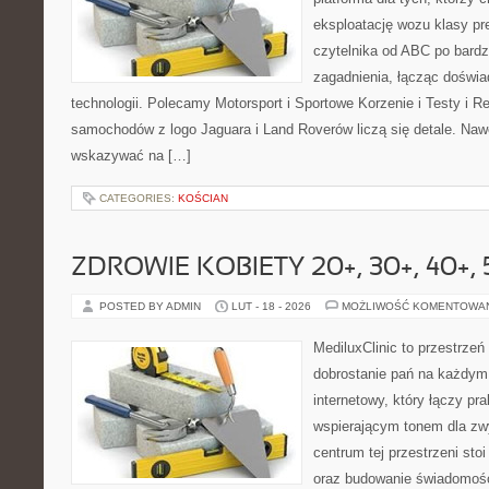
eksploatację wozu klasy pr
czytelnika od ABC po bardz
zagadnienia, łącząc doświa
technologii. Polecamy Motorsport i Sportowe Korzenie i Testy i 
samochodów z logo Jaguara i Land Roverów liczą się detale. Nawe
wskazywać na […]
CATEGORIES:
KOŚCIAN
ZDROWIE KOBIETY 20+, 30+, 40+, 
POSTED BY ADMIN
LUT - 18 - 2026
MOŻLIWOŚĆ KOMENTOWA
MediluxClinic to przestrzeń
dobrostanie pań na każdym 
internetowy, który łączy pr
wspierającym tonem dla z
centrum tej przestrzeni sto
oraz budowanie świadomośc