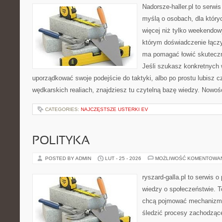
Nadorsze-haller.pl to serwi
myślą o osobach, dla któr
więcej niż tylko weekendo
którym doświadczenie łączy
ma pomagać łowić skuteczni
Jeśli szukasz konkretnych
uporządkować swoje podejście do taktyki, albo po prostu lubisz c
wędkarskich realiach, znajdziesz tu czytelną bazę wiedzy. Nowośc
CATEGORIES:
NAJCZĘSTSZE USTERKI EV
POLITYKA
POSTED BY ADMIN
LUT - 25 - 2026
MOŻLIWOŚĆ KOMENTOWA
ryszard-galla.pl to serwis o 
wiedzy o społeczeństwie. To
chcą pojmować mechanizmy
śledzić procesy zachodzące