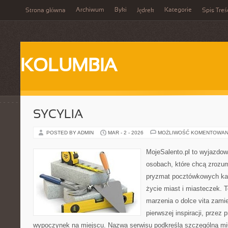
Archiwum
Byki
Kategorie
Strona główna
Jędrek
Spis Treś
KOLUMBIA
SYCYLIA
POSTED BY ADMIN
MAR - 2 - 2026
MOŻLIWOŚĆ KOMENTOWAN
MojeSalento.pl to wyjazdow
osobach, które chcą zrozum
pryzmat pocztówkowych kadr
życie miast i miasteczek. 
marzenia o dolce vita zamie
pierwszej inspiracji, przez 
wypoczynek na miejscu. Nazwa serwisu podkreśla szczególną mił