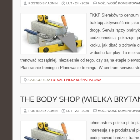
POSTED BY ADMIN
LUT - 24 - 2026
MOŻLIWOŚĆ KOMENTOWA
TKKF Sieraków to centrum w
traktują aktywność nie jako
drogę. Serwis łączy prakty
codziennością: pokazuje, j
kroku, jak dbać o zdrowie o
w duchu fair play. To miejs
trenować rozsądniej, niezależnie od tego, czy są na etapie pier
Planowanie treningu i Planowanie treningu. W centrum serwisu sto
CATEGORIES:
FUTSAL I PIŁKA NOŻNA HALOWA
THE BODY SHOP (WIELKA BRYTAN
POSTED BY ADMIN
LUT - 23 - 2026
MOŻLIWOŚĆ KOMENTOWA
johnmasters-polska.pl to pl
interesują się produktami p
podejmować bardziej trafn