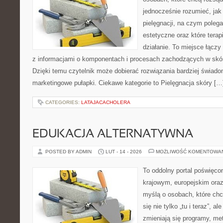
jednocześnie rozumieć, jak 
pielęgnacji, na czym poleg
estetyczne oraz które terap
działanie. To miejsce łączy
z informacjami o komponentach i procesach zachodzących w skór
Dzięki temu czytelnik może dobierać rozwiązania bardziej świado
marketingowe pułapki. Ciekawe kategorie to Pielęgnacja skóry […
CATEGORIES:
LATAJACACHOLERA
EDUKACJA ALTERNATYWNA
POSTED BY ADMIN
LUT - 14 - 2026
MOŻLIWOŚĆ KOMENTOWA
To oddolny portal poświęcon
krajowym, europejskim oraz
myślą o osobach, które chc
się nie tylko „tu i teraz”, a
zmieniają się programy, me