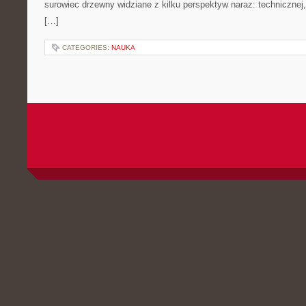
surowiec drzewny widziane z kilku perspektyw naraz: technicznej,
[…]
CATEGORIES:
NAUKA