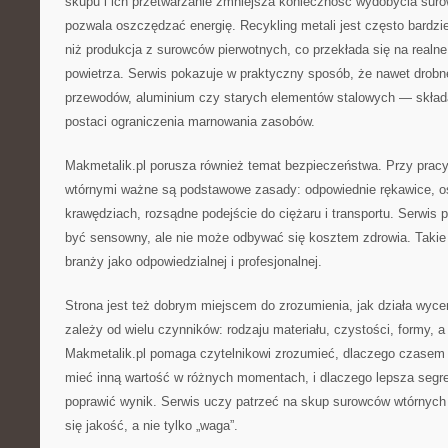
skupu i ich przetwarzanie zmniejsza konieczność wydobycia suro
pozwala oszczędzać energię. Recykling metali jest często bardzi
niż produkcja z surowców pierwotnych, co przekłada się na realne
powietrza. Serwis pokazuje w praktyczny sposób, że nawet drob
przewodów, aluminium czy starych elementów stalowych — składa
postaci ograniczenia marnowania zasobów.
Makmetalik.pl porusza również temat bezpieczeństwa. Przy pracy
wtórnymi ważne są podstawowe zasady: odpowiednie rękawice, os
krawędziach, rozsądne podejście do ciężaru i transportu. Serwis 
być sensowny, ale nie może odbywać się kosztem zdrowia. Takie
branży jako odpowiedzialnej i profesjonalnej.
Strona jest też dobrym miejscem do zrozumienia, jak działa wyce
zależy od wielu czynników: rodzaju materiału, czystości, formy, a
Makmetalik.pl pomaga czytelnikowi zrozumieć, dlaczego czasem
mieć inną wartość w różnych momentach, i dlaczego lepsza segre
poprawić wynik. Serwis uczy patrzeć na skup surowców wtórnych 
się jakość, a nie tylko „waga”.