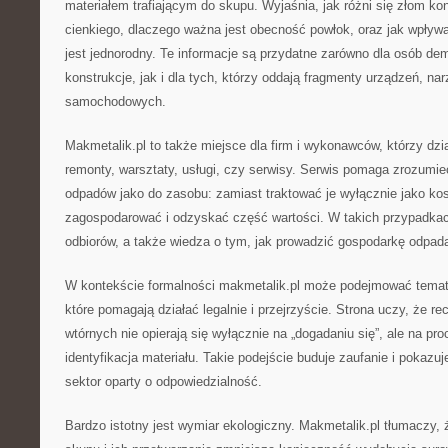
materiałem trafiającym do skupu. Wyjaśnia, jak różni się złom ko
cienkiego, dlaczego ważna jest obecność powłok, oraz jak wpływa
jest jednorodny. Te informacje są przydatne zarówno dla osób de
konstrukcje, jak i dla tych, którzy oddają fragmenty urządzeń, na
samochodowych.
Makmetalik.pl to także miejsce dla firm i wykonawców, którzy dzia
remonty, warsztaty, usługi, czy serwisy. Serwis pomaga zrozumi
odpadów jako do zasobu: zamiast traktować je wyłącznie jako ko
zagospodarować i odzyskać część wartości. W takich przypadkach
odbiorów, a także wiedza o tym, jak prowadzić gospodarkę odpa
W kontekście formalności makmetalik.pl może podejmować temat
które pomagają działać legalnie i przejrzyście. Strona uczy, że r
wtórnych nie opierają się wyłącznie na „dogadaniu się”, ale na pr
identyfikacja materiału. Takie podejście buduje zaufanie i pokazuj
sektor oparty o odpowiedzialność.
Bardzo istotny jest wymiar ekologiczny. Makmetalik.pl tłumaczy,