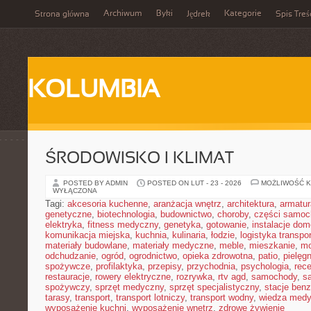
Archiwum
Byki
Kategorie
Strona główna
Jędrek
Spis Treś
KOLUMBIA
ŚRODOWISKO I KLIMAT
POSTED BY ADMIN
POSTED ON LUT - 23 - 2026
MOŻLIWOŚĆ 
WYŁĄCZONA
Tagi:
akcesoria kuchenne
,
aranżacja wnętrz
,
architektura
,
armatur
genetyczne
,
biotechnologia
,
budownictwo
,
choroby
,
części samo
elektryka
,
fitness medyczny
,
genetyka
,
gotowanie
,
instalacje do
komunikacja miejska
,
kuchnia
,
kulinaria
,
łodzie
,
logistyka transpo
materiały budowlane
,
materiały medyczne
,
meble
,
mieszkanie
,
mo
odchudzanie
,
ogród
,
ogrodnictwo
,
opieka zdrowotna
,
patio
,
pielęgn
spożywcze
,
profilaktyka
,
przepisy
,
przychodnia
,
psychologia
,
rece
restauracje
,
rowery elektryczne
,
rozrywka
,
rtv agd
,
samochody
,
s
spożywczy
,
sprzęt medyczny
,
sprzęt specjalistyczny
,
stacje ben
tarasy
,
transport
,
transport lotniczy
,
transport wodny
,
wiedza med
wyposażenie kuchni
,
wyposażenie wnętrz
,
zdrowe żywienie