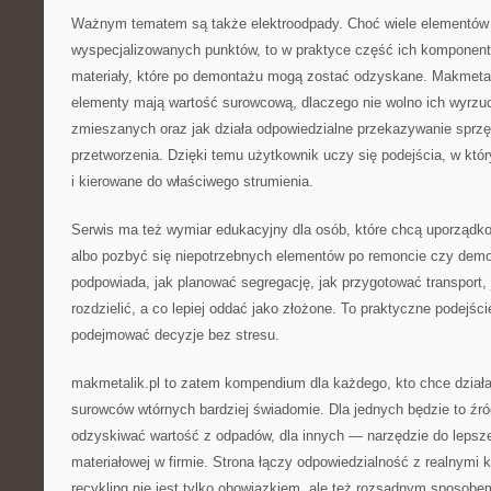
Ważnym tematem są także elektroodpady. Choć wiele elementów e
wyspecjalizowanych punktów, to w praktyce część ich komponent
materiały, które po demontażu mogą zostać odzyskane. Makmetal
elementy mają wartość surowcową, dlaczego nie wolno ich wyrz
zmieszanych oraz jak działa odpowiedzialne przekazywanie sprzę
przetworzenia. Dzięki temu użytkownik uczy się podejścia, w kt
i kierowane do właściwego strumienia.
Serwis ma też wymiar edukacyjny dla osób, które chcą uporządk
albo pozbyć się niepotrzebnych elementów po remoncie czy demo
podpowiada, jak planować segregację, jak przygotować transport, 
rozdzielić, a co lepiej oddać jako złożone. To praktyczne podejś
podejmować decyzje bez stresu.
makmetalik.pl to zatem kompendium dla każdego, kto chce działa
surowców wtórnych bardziej świadomie. Dla jednych będzie to źró
odzyskiwać wartość z odpadów, dla innych — narzędzie do lepszej
materiałowej w firmie. Strona łączy odpowiedzialność z realnymi 
recykling nie jest tylko obowiązkiem, ale też rozsądnym sposobe