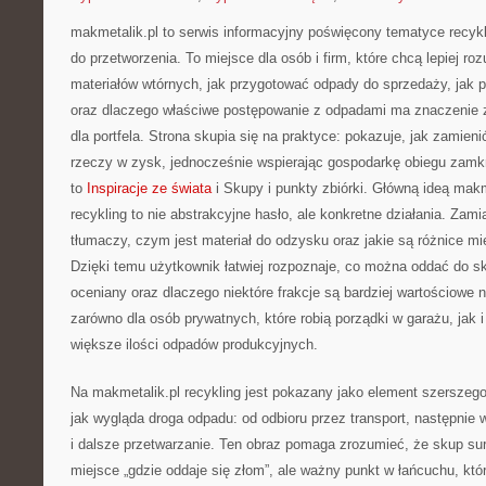
makmetalik.pl to serwis informacyjny poświęcony tematyce recykl
do przetworzenia. To miejsce dla osób i firm, które chcą lepiej roz
materiałów wtórnych, jak przygotować odpady do sprzedaży, jak p
oraz dlaczego właściwe postępowanie z odpadami ma znaczenie z
dla portfela. Strona skupia się na praktyce: pokazuje, jak zamien
rzeczy w zysk, jednocześnie wspierając gospodarkę obiegu zamk
to
Inspiracje ze świata
i Skupy i punkty zbiórki. Główną ideą makme
recykling to nie abstrakcyjne hasło, ale konkretne działania. Zami
tłumaczy, czym jest materiał do odzysku oraz jakie są różnice 
Dzięki temu użytkownik łatwiej rozpoznaje, co można oddać do sku
oceniany oraz dlaczego niektóre frakcje są bardziej wartościowe 
zarówno dla osób prywatnych, które robią porządki w garażu, jak i 
większe ilości odpadów produkcyjnych.
Na makmetalik.pl recykling jest pokazany jako element szerszeg
jak wygląda droga odpadu: od odbioru przez transport, następnie
i dalsze przetwarzanie. Ten obraz pomaga zrozumieć, że skup sur
miejsce „gdzie oddaje się złom”, ale ważny punkt w łańcuchu, któr