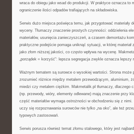
wraca do obiegu jako wsad do produkcji. W praktyce oznacza to m
ograniczenie ilości odpadów trafiających na składowiska.
Serwis dużo miejsca poświęca temu, jak przygotować materiały d
wyceny. Tłumaczy znaczenie prostych czynności: oddzielenia el
materiałów, usunięcia zanieczyszczeń, a czasem demontażu ko
praktyczne podejście pomaga uniknąć sytuacji, w której materiał 
jako złom niższej jakości, co często wpływa na wycenę. Makmeta
„porządek = korzyść”: lepsza segregacja zwykle oznacza lepszy r
Ważnym tematem są surowce o wysokiej wartości. Strona może 
zrozumieć różnice między metalem przewodzącym, aluminium, ż
miedzi czy metalem ciężkim. Makmetalik.pl tłumaczy, dlaczego c
(np. przewody, wióry, elementy odlewane) mają znaczenie przy kla
część materiałów wymaga ostrożności w obchodzeniu się z nimi.
uczy się rozpoznawania surowców nie tylko „na oko”, ale też prze
typowych zastosowań.
Serwis porusza również temat złomu stalowego, który jest najba