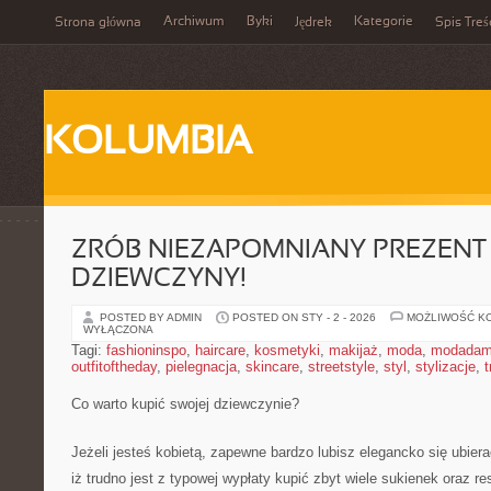
Archiwum
Byki
Kategorie
Strona główna
Jędrek
Spis Treś
KOLUMBIA
ZRÓB NIEZAPOMNIANY PREZENT
DZIEWCZYNY!
POSTED BY ADMIN
POSTED ON STY - 2 - 2026
MOŻLIWOŚĆ K
WYŁĄCZONA
Tagi:
fashioninspo
,
haircare
,
kosmetyki
,
makijaż
,
moda
,
modadam
outfitoftheday
,
pielegnacja
,
skincare
,
streetstyle
,
styl
,
stylizacje
,
t
Co warto kupić swojej dziewczynie?
Jeżeli jesteś kobietą, zapewne bardzo lubisz elegancko się ubiera
iż trudno jest z typowej wypłaty kupić zbyt wiele sukienek oraz 