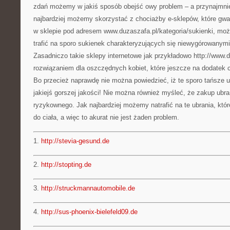
zdań możemy w jakiś sposób obejść owy problem – a przynajmniej
najbardziej możemy skorzystać z chociażby e-sklepów, które gwar
w sklepie pod adresem www.duzaszafa.pl/kategoria/sukienki, mo
trafić na sporo sukienek charakteryzujących się niewygórowanym
Zasadniczo takie sklepy internetowe jak przykładowo http://www.
rozwiązaniem dla oszczędnych kobiet, które jeszcze na dodatek c
Bo przecież naprawdę nie można powiedzieć, iż te sporo tańsze 
jakiejś gorszej jakości! Nie można również myśleć, że zakup ubra
ryzykownego. Jak najbardziej możemy natrafić na te ubrania, kt
do ciała, a więc to akurat nie jest żaden problem.
1.
http://stevia-gesund.de
2.
http://stopting.de
3.
http://struckmannautomobile.de
4.
http://sus-phoenix-bielefeld09.de