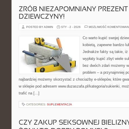
ZRÓB NIEZAPOMNIANY PREZENT
DZIEWCZYNY!
POSTED BY ADMIN
STY - 2 - 2026
MOŻLIWOŚĆ KOMENTOWAN
Co warto kupić swojej dziew
kobietą, zapewne bardzo lub
Jednakże fakty są takie, iż 
wypłaty kupić zbyt wiele su
bez dwóch zdań możemy w 
problem – a przynajmniej po
najbardziej możemy skorzystać z chociażby e-sklepów, które gwar
w sklepie pod adresem www.duzaszafa.pl/kategoria/sukienki, mo
trafić na […]
CATEGORIES:
SUPLEMENTACJA
CZY ZAKUP SEKSOWNEJ BIELIZN