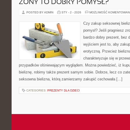
ŻONY TO DOBRY POMYSŁ?
POSTED BY ADMIN
STY - 2 - 2026
MOŻLIWOŚĆ KOMENTOWAN
Czy zakup seksownej bieliz
pomysł? Jeśli pragniesz zr
bardzo dobry prezent, bez
wyjściem jest to, aby zakupi
erotyczną. Przecież bieliz
charakteryzuje się w przew
przypadków olśniewającym wyglądem. Można powiedzieć, iż kupu
bieliznę, robimy także prezent samym sobie. Dobrze, lecz co za
seksowna bielizna, którą zamierzamy zakupić cechowała […]
CATEGORIES:
PREZENTY DLA DZIECI