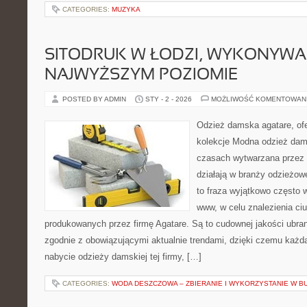
CATEGORIES:
MUZYKA
SITODRUK W ŁODZI, WYKONYWA
NAJWYŻSZYM POZIOMIE
POSTED BY ADMIN
STY - 2 - 2026
MOŻLIWOŚĆ KOMENTOWAN
Odzież damska agatare, ofe
kolekcje Modna odzież dam
czasach wytwarzana przez r
działają w branży odzieżow
to fraza wyjątkowo często
www, w celu znalezienia ciu
produkowanych przez firmę Agatare. Są to cudownej jakości ubra
zgodnie z obowiązującymi aktualnie trendami, dzięki czemu każda
nabycie odzieży damskiej tej firmy, […]
CATEGORIES:
WODA DESZCZOWA – ZBIERANIE I WYKORZYSTANIE W B