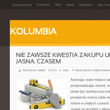
Archiwum
Byki
Kategorie
Strona główna
Jędrek
Spis Treś
KOLUMBIA
NIE ZAWSZE KWESTIA ZAKUPU U
JASNA. CZASEM
POSTED BY ADMIN
STY - 2 - 2026
MOŻLIWOŚĆ KOMENTOWAN
Aranżując nowe miejsce za
przeprowadzając remont, n
stanie być autentyczną oz
przeważnie można sobie na 
mierze w ciepłych czasach r
zrywać na przykład z własn