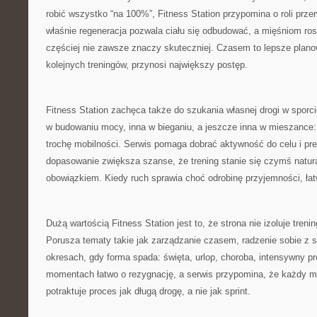
robić wszystko “na 100%”, Fitness Station przypomina o roli przer
właśnie regeneracja pozwala ciału się odbudować, a mięśniom ro
częściej nie zawsze znaczy skuteczniej. Czasem to lepsze planow
kolejnych treningów, przynosi największy postęp.
Fitness Station zachęca także do szukania własnej drogi w sporc
w budowaniu mocy, inna w bieganiu, a jeszcze inna w mieszance: t
trochę mobilności. Serwis pomaga dobrać aktywność do celu i pref
dopasowanie zwiększa szanse, że trening stanie się czymś natur
obowiązkiem. Kiedy ruch sprawia choć odrobinę przyjemności, łat
Dużą wartością Fitness Station jest to, że strona nie izoluje tren
Porusza tematy takie jak zarządzanie czasem, radzenie sobie z s
okresach, gdy forma spada: święta, urlop, choroba, intensywny pr
momentach łatwo o rezygnację, a serwis przypomina, że każdy mo
potraktuje proces jak długą drogę, a nie jak sprint.