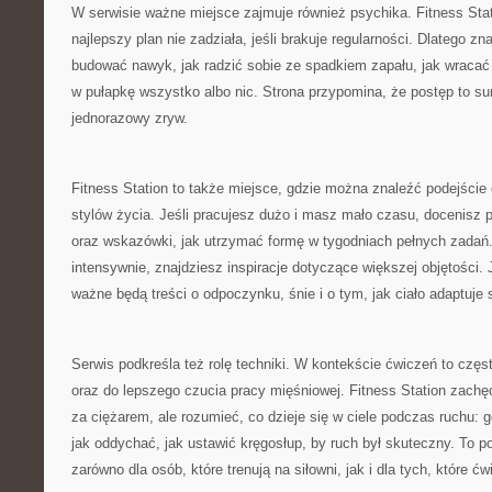
W serwisie ważne miejsce zajmuje również psychika. Fitness Sta
najlepszy plan nie zadziała, jeśli brakuje regularności. Dlatego zna
budować nawyk, jak radzić sobie ze spadkiem zapału, jak wracać p
w pułapkę wszystko albo nic. Strona przypomina, że postęp to s
jednorazowy zryw.
Fitness Station to także miejsce, gdzie można znaleźć podejści
stylów życia. Jeśli pracujesz dużo i masz mało czasu, docenisz 
oraz wskazówki, jak utrzymać formę w tygodniach pełnych zadań. 
intensywnie, znajdziesz inspiracje dotyczące większej objętości. 
ważne będą treści o odpoczynku, śnie i o tym, jak ciało adaptuje
Serwis podkreśla też rolę techniki. W kontekście ćwiczeń to częst
oraz do lepszego czucia pracy mięśniowej. Fitness Station zachę
za ciężarem, ale rozumieć, co dzieje się w ciele podczas ruchu: g
jak oddychać, jak ustawić kręgosłup, by ruch był skuteczny. To p
zarówno dla osób, które trenują na siłowni, jak i dla tych, które