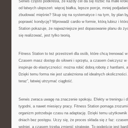
Serwis często podkreśla, że każdy cel da się rozbić na małe kro
od łatwych ulepszeń: więcej białka, lepsze porcje, mniej podjadan
zbudować mięśnie? Skup się na systematyce i na tym, by plan b
poprawić kondycję? Wprowadź cardio w formie, którą lubisz i któr
Station pokazuje, że najważniejsze jest dopasowanie planu do życi
się realizować, jest tylko teorią.
Fitness Station to też przestrzeń dla osób, które chcą trenować 
Czasem masz dostęp do siłowni i sprzętu, a czasem ćwiczysz w 
inspiruje do elastyczności: można robić dobrą robotę z hantlami
Dzięki temu forma nie jest uzależniona od idealnych okoliczności. 
teraz”, łatwiej utrzymać ciągłość.
Serwis zwraca uwagę na znaczenie spokoju. Efekty w treningu i d
tygodni, a nawet miesięcy pracy. Fitness Station pomaga zrozumie
organizm potrzebuje czasu na adaptację. Dzięki temu użytkownik 
dniach bez postępu. Uczy się, że proces składa się z faz: czas
wolniej, a czasem trzeba zmienić strategię. To podejście jest bar