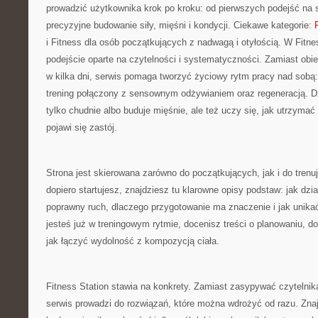
prowadzić użytkownika krok po kroku: od pierwszych podejść na s
precyzyjne budowanie siły, mięśni i kondycji. Ciekawe kategorie:
i Fitness dla osób początkujących z nadwagą i otyłością. W Fitne
podejście oparte na czytelności i systematyczności. Zamiast obi
w kilka dni, serwis pomaga tworzyć życiowy rytm pracy nad sobą
trening połączony z sensownym odżywianiem oraz regeneracją. D
tylko chudnie albo buduje mięśnie, ale też uczy się, jak utrzymać
pojawi się zastój.
Strona jest skierowana zarówno do początkujących, jak i do trenuj
dopiero startujesz, znajdziesz tu klarowne opisy podstaw: jak dzi
poprawny ruch, dlaczego przygotowanie ma znaczenie i jak unika
jesteś już w treningowym rytmie, docenisz treści o planowaniu, do
jak łączyć wydolność z kompozycją ciała.
Fitness Station stawia na konkrety. Zamiast zasypywać czyteln
serwis prowadzi do rozwiązań, które można wdrożyć od razu. Znajd