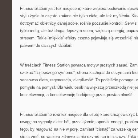
Fitness Station jest też miejscem, które wspiera budowanie spraw
stylu życia to często zmiana nie tylko ciała, ale też myślenia. Kie
dotrzymać obietnicy danej sobie, rośnie poczucie kontroli. Serwis
tylko metą, ale też drogą: lepszym snem, większą energią, popra
stresem. Takie “miękkie” efekty często pojawiają się wcześniej ni
paliwem do dalszych działań.
W treściach Fitness Station powraca motyw prostych zasad. Zamia
szukać “najlepszego systemu”, strona zachęca do utrzymania kier
sensowna dieta, regeneracja, cierpliwość. To podejście pomaga uni
pomysłu na pomysł. Dla wielu osób największą przeszkodą nie jes
konsekwencji, a konsekwencję buduje się przez powtarzalność.
Fitness Station to również miejsce dla osób, które chcą ćwiczyć 
uwagę na sygnały ciała: ból, przeciążenie, spadek energii, prob
tego, by reagować na nie w porę, zamiast “cisnąć” za wszelką cen
się czymś, co wspiera zdrowie, a nie czymś, co je niszczy. Taka