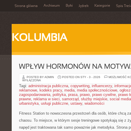
Archiwum
Byki
Kategorie
Strona główna
Jędrek
Spis Treś
KOLUMBIA
WPŁYW HORMONÓW NA MOTYW
POSTED BY ADMIN
POSTED ON STY - 3 - 2026
MOŻLIWOŚĆ K
WYŁĄCZONA
Tagi:
administracja publiczna
,
copywriting
,
influencerzy
,
informacj
reklamowe
,
kodeks pracy
,
media
,
media społecznościowe
,
ogłosz
zagospodarowania
,
polityka
,
prasa
,
prawo
,
prawo cywilne
,
prawo 
prawne
,
reklama w sieci
,
samorząd
,
służby miejskie
,
social media
urbanistyka
,
usługi publiczne
,
ustawy
,
wiadomości
Fitness Station to nowoczesna przestrzeń dla osób, które chcą z
chaosu. To miejsce, w którym sesje treningowe spotykają się z 
napęd jest traktowana tak samo poważnie jak metodyka. Strona p