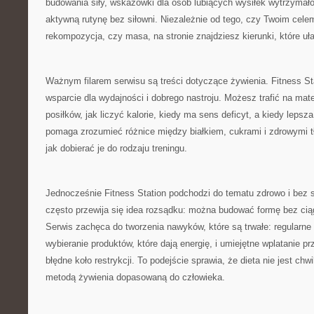
budowania siły, wskazówki dla osób lubiących wysiłek wytrzymał
aktywną rutynę bez siłowni. Niezależnie od tego, czy Twoim celem
rekompozycja, czy masa, na stronie znajdziesz kierunki, które uła
Ważnym filarem serwisu są treści dotyczące żywienia. Fitness St
wsparcie dla wydajności i dobrego nastroju. Możesz trafić na mate
posiłków, jak liczyć kalorie, kiedy ma sens deficyt, a kiedy leps
pomaga zrozumieć różnice między białkiem, cukrami i zdrowymi t
jak dobierać je do rodzaju treningu.
Jednocześnie Fitness Station podchodzi do tematu zdrowo i bez s
często przewija się idea rozsądku: można budować formę bez ci
Serwis zachęca do tworzenia nawyków, które są trwałe: regularne 
wybieranie produktów, które dają energię, i umiejętne wplatanie p
błędne koło restrykcji. To podejście sprawia, że dieta nie jest ch
metodą żywienia dopasowaną do człowieka.