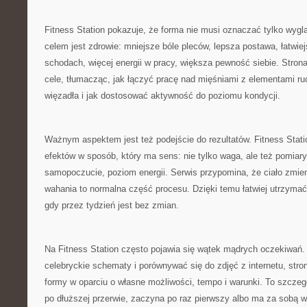
Fitness Station pokazuje, że forma nie musi oznaczać tylko wyglą
celem jest zdrowie: mniejsze bóle pleców, lepsza postawa, łatwi
schodach, więcej energii w pracy, większa pewność siebie. Stro
cele, tłumacząc, jak łączyć pracę nad mięśniami z elementami ru
więzadła i jak dostosować aktywność do poziomu kondycji.
Ważnym aspektem jest też podejście do rezultatów. Fitness Stat
efektów w sposób, który ma sens: nie tylko waga, ale też pomiary,
samopoczucie, poziom energii. Serwis przypomina, że ciało zmieni
wahania to normalna część procesu. Dzięki temu łatwiej utrzymać
gdy przez tydzień jest bez zmian.
Na Fitness Station często pojawia się wątek mądrych oczekiwań
celebryckie schematy i porównywać się do zdjęć z internetu, str
formy w oparciu o własne możliwości, tempo i warunki. To szczeg
po dłuższej przerwie, zaczyna po raz pierwszy albo ma za sobą 