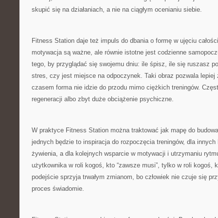
skupić się na działaniach, a nie na ciągłym ocenianiu siebie.
Fitness Station daje też impuls do dbania o formę w ujęciu całośc
motywacja są ważne, ale równie istotne jest codzienne samopocz
tego, by przyglądać się swojemu dniu: ile śpisz, ile się ruszasz p
stres, czy jest miejsce na odpoczynek. Taki obraz pozwala lepiej
czasem forma nie idzie do przodu mimo ciężkich treningów. Częst
regeneracji albo zbyt duże obciążenie psychiczne.
W praktyce Fitness Station można traktować jak mapę do budowan
jednych będzie to inspiracja do rozpoczęcia treningów, dla innyc
żywienia, a dla kolejnych wsparcie w motywacji i utrzymaniu rytm
użytkownika w roli kogoś, kto “zawsze musi”, tylko w roli kogoś, 
podejście sprzyja trwałym zmianom, bo człowiek nie czuje się pr
proces świadomie.