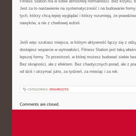
Fitness Station ma w sobie atmosferę normalności. Bez krzyku, b
Jest za to nastawienie na systematyczność i na budowanie formy 
tych, którzy chcą lepiej wyglądać i którzy rozumieją, że prawdziw
nawyków, a nie z chwilowej euforii.
Jeśli więc szukasz miejsca, w którym aktywność łączy się z odż
dostajesz wsparcie w wytrwałości, Fitness Station jest taką właśn
lepszej formy. To przestrzeń, w której możesz budować siebie be
Bez skrajności, ale z efektem. Bez chaotycznych porad, ale z pra
od dziś i utrzymać jutro, za tydzień, za miesiąc i za rok.
CATEGORIES:
IRISHROOTS
Comments are closed.