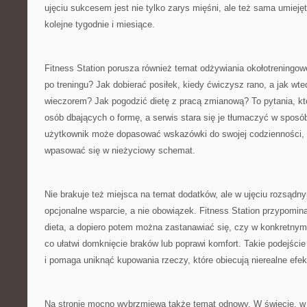
ujęciu sukcesem jest nie tylko zarys mięśni, ale też sama umieję
kolejne tygodnie i miesiące.
Fitness Station porusza również temat odżywiania okołotreningow
po treningu? Jak dobierać posiłek, kiedy ćwiczysz rano, a jak wte
wieczorem? Jak pogodzić dietę z pracą zmianową? To pytania, któ
osób dbających o formę, a serwis stara się je tłumaczyć w sposó
użytkownik może dopasować wskazówki do swojej codzienności, 
wpasować się w nieżyciowy schemat.
Nie brakuje też miejsca na temat dodatków, ale w ujęciu rozsądn
opcjonalne wsparcie, a nie obowiązek. Fitness Station przypomin
dieta, a dopiero potem można zastanawiać się, czy w konkretnym
co ułatwi domknięcie braków lub poprawi komfort. Takie podejści
i pomaga uniknąć kupowania rzeczy, które obiecują nierealne efek
Na stronie mocno wybrzmiewa także temat odnowy. W świecie, w