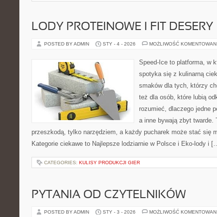
LODY PROTEINOWE I FIT DESERY
POSTED BY ADMIN
STY - 4 - 2026
MOŻLIWOŚĆ KOMENTOWAN
Speed-Ice to platforma, w k
spotyka się z kulinarną cie
smaków dla tych, którzy ch
też dla osób, które lubią o
rozumieć, dlaczego jedne p
a inne bywają zbyt twarde. 
przeszkodą, tylko narzędziem, a każdy pucharek może stać się 
Kategorie ciekawe to Najlepsze lodziarnie w Polsce i Eko-lody i [
CATEGORIES:
KULISY PRODUKCJI GIER
PYTANIA OD CZYTELNIKÓW
POSTED BY ADMIN
STY - 3 - 2026
MOŻLIWOŚĆ KOMENTOWAN