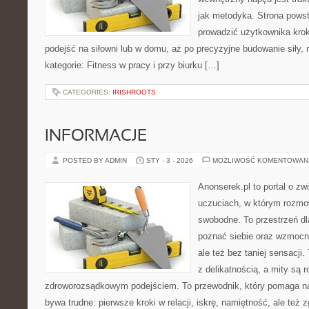
jak metodyka. Strona powst
prowadzić użytkownika krok
podejść na siłowni lub w domu, aż po precyzyjne budowanie siły, 
kategorie: Fitness w pracy i przy biurku […]
CATEGORIES:
IRISHROOTS
INFORMACJE
POSTED BY ADMIN
STY - 3 - 2026
MOŻLIWOŚĆ KOMENTOWAN
Anonserek.pl to portal o zw
uczuciach, w którym rozmow
swobodne. To przestrzeń dla
poznać siebie oraz wzmocni
ale też bez taniej sensacji.
z delikatnością, a mity są 
zdroworozsądkowym podejściem. To przewodnik, który pomaga n
bywa trudne: pierwsze kroki w relacji, iskrę, namiętność, ale też z