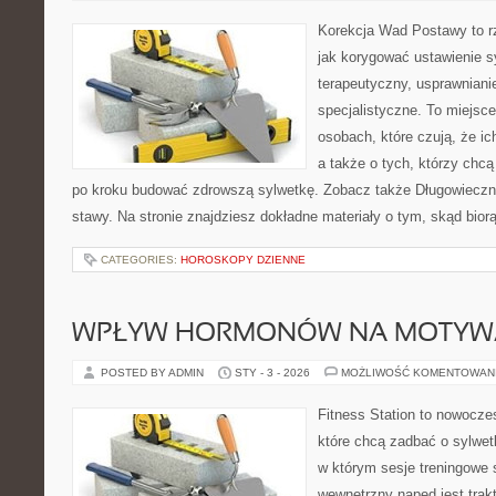
Korekcja Wad Postawy to r
jak korygować ustawienie sy
terapeutyczny, usprawniani
specjalistyczne. To miejsc
osobach, które czują, że i
a także o tych, którzy chcą
po kroku budować zdrowszą sylwetkę. Zobacz także Długowiecznoś
stawy. Na stronie znajdziesz dokładne materiały o tym, skąd bio
CATEGORIES:
HOROSKOPY DZIENNE
WPŁYW HORMONÓW NA MOTYW
POSTED BY ADMIN
STY - 3 - 2026
MOŻLIWOŚĆ KOMENTOWAN
Fitness Station to nowocze
które chcą zadbać o sylwet
w którym sesje treningowe 
wewnętrzny napęd jest tra