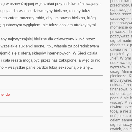
porządkować,
się w przeważającej większości przypadków olśniewającym
przedmioty, k
naprawdę je 
pując dla własnej dziewczyny bieliznę, robimy także
każda rzecz 
z co zatem możemy robić, aby seksowna bielizna, którą
czasowy – m
przechowywa
ę gustownym wyglądem, ale także całkiem atrakcyjnymi
momencie od
prowadzą do
pozbywasz s
aby najzwyczajniej bieliznę dla dziewczyny kupić przez
się też nadm
chodzisz z p
e wszelakie sukienki nocne, itp., właśnie za pośrednictwem
dawna nie m
jomić się z ofertą sklepów internetowych. W Sieci działa
podjąłeś tyl
„nie”. W tym
 i cała reszta mogą być przez nas zakupione, a więc to nic
odczuwa ulg
wyrzutów sum
no – wszystkie panie bardzo lubią seksowną bieliznę…
ciszę. Minim
pieniądze. K
impulsywnie,
odkładać na
finansową, p
schemat: „pr
ner.de
poczuć się 
więcej”. Mni
otwiera prze
tobą, a nie 
coś jeszcze 
celem samym
się tłumacz
dwóch, ani c