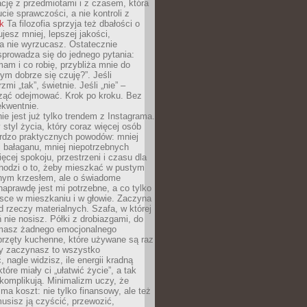
ację z przedmiotami i z czasem, która
ucie sprawczości, a nie kontroli z
nk
Ta filozofia sprzyja też dbałości o
ujesz mniej, lepszej jakości,
a nie wyrzucasz. Ostatecznie
prowadza się do jednego pytania:
mam i co robię, przybliża mnie do
rym dobrze się czuję?”. Jeśli
mi „tak”, świetnie. Jeśli „nie” –
ąć odejmować. Krok po kroku. Bez
ekwentnie.
ie jest już tylko trendem z Instagrama.
 styl życia, który coraz więcej osób
ardzo praktycznych powodów: mniej
j bałaganu, mniej niepotrzebnych
ęcej spokoju, przestrzeni i czasu dla
chodzi o to, żeby mieszkać w pustym
dnym krzesłem, ale o świadome
naprawdę jest mi potrzebne, a co tylko
sce w mieszkaniu i w głowie. Zaczyna
d rzeczy materialnych. Szafa, w której
 nie nosisz. Półki z drobiazgami, do
 masz żadnego emocjonalnego
przęty kuchenne, które używane są raz
dy zaczynasz to wszystko
 nagle widzisz, ile energii kradną
tóre miały ci „ułatwić życie”, a tak
komplikują. Minimalizm uczy, że
ma koszt: nie tylko finansowy, ale też
usisz ją czyścić, przewozić,