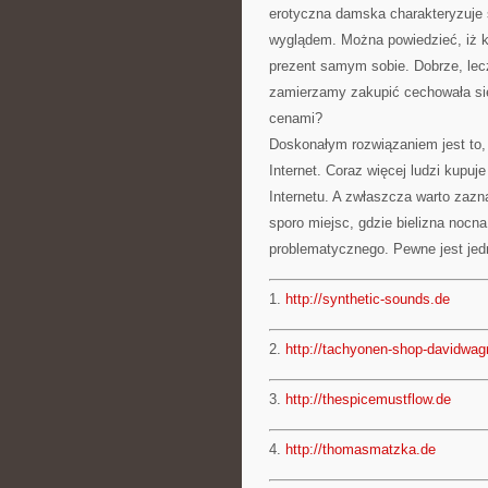
erotyczna damska charakteryzuje 
wyglądem. Można powiedzieć, iż ku
prezent samym sobie. Dobrze, lec
zamierzamy zakupić cechowała si
cenami?
Doskonałym rozwiązaniem jest to, 
Internet. Coraz więcej ludzi kupuj
Internetu. A zwłaszcza warto zazna
sporo miejsc, gdzie bielizna nocna
problematycznego. Pewne jest jed
1.
http://synthetic-sounds.de
2.
http://tachyonen-shop-davidwag
3.
http://thespicemustflow.de
4.
http://thomasmatzka.de