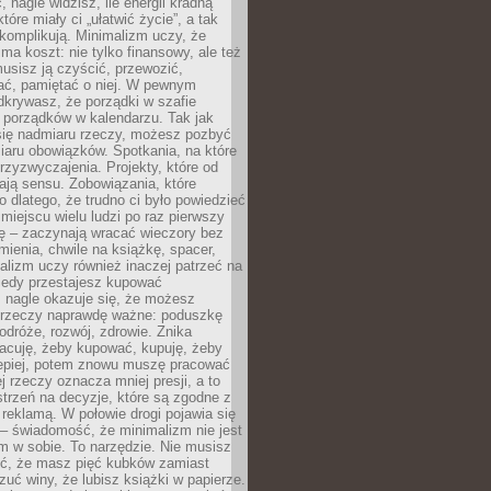
 nagle widzisz, ile energii kradną
tóre miały ci „ułatwić życie”, a tak
komplikują. Minimalizm uczy, że
ma koszt: nie tylko finansowy, ale też
usisz ją czyścić, przewozić,
ć, pamiętać o niej. W pewnym
krywasz, że porządki w szafie
 porządków w kalendarzu. Tak jak
ię nadmiaru rzeczy, możesz pozbyć
iaru obowiązków. Spotkania, na które
rzyzwyczajenia. Projekty, które od
ają sensu. Zobowiązania, które
ko dlatego, że trudno ci było powiedzieć
 miejscu wielu ludzi po raz pierwszy
ę – zaczynają wracać wieczory bez
ienia, chwile na książkę, spacer,
alizm uczy również inaczej patrzeć na
iedy przestajesz kupować
 nagle okazuje się, że możesz
 rzeczy naprawdę ważne: poduszkę
odróże, rozwój, zdrowie. Znika
acuję, żeby kupować, kupuję, żeby
lepiej, potem znowu muszę pracować
ej rzeczy oznacza mniej presji, a to
strzeń na decyzje, które są zgodne z
z reklamą. W połowie drogi pojawia się
– świadomość, że minimalizm nie jest
 w sobie. To narzędzie. Nie musisz
yć, że masz pięć kubków zamiast
zuć winy, że lubisz książki w papierze.