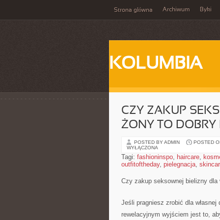
Archiwum
Byki
Strona główna
KOLUMBIA
CZY ZAKUP SEKS
ŻONY TO DOBRY
POSTED BY ADMIN
POSTED ON
WYŁĄCZONA
Tagi:
fashioninspo
,
haircare
,
kosme
outfitoftheday
,
pielegnacja
,
skinca
Czy zakup seksownej bielizny dla
Jeśli pragniesz zrobić dla własne
rewelacyjnym wyjściem jest to, aby