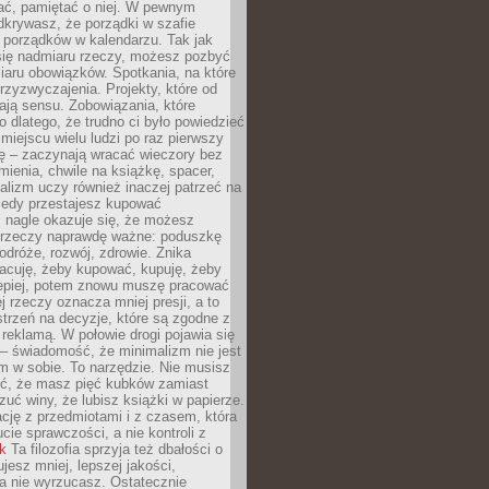
ć, pamiętać o niej. W pewnym
krywasz, że porządki w szafie
 porządków w kalendarzu. Tak jak
ię nadmiaru rzeczy, możesz pozbyć
iaru obowiązków. Spotkania, na które
rzyzwyczajenia. Projekty, które od
ają sensu. Zobowiązania, które
ko dlatego, że trudno ci było powiedzieć
 miejscu wielu ludzi po raz pierwszy
ę – zaczynają wracać wieczory bez
ienia, chwile na książkę, spacer,
alizm uczy również inaczej patrzeć na
iedy przestajesz kupować
 nagle okazuje się, że możesz
 rzeczy naprawdę ważne: poduszkę
odróże, rozwój, zdrowie. Znika
acuję, żeby kupować, kupuję, żeby
lepiej, potem znowu muszę pracować
ej rzeczy oznacza mniej presji, a to
strzeń na decyzje, które są zgodne z
z reklamą. W połowie drogi pojawia się
– świadomość, że minimalizm nie jest
 w sobie. To narzędzie. Nie musisz
yć, że masz pięć kubków zamiast
zuć winy, że lubisz książki w papierze.
ację z przedmiotami i z czasem, która
ucie sprawczości, a nie kontroli z
nk
Ta filozofia sprzyja też dbałości o
ujesz mniej, lepszej jakości,
a nie wyrzucasz. Ostatecznie