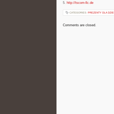
5.
http://tscom-llc.de
CATEGORIES:
PREZENTY DLA DZIE
Comments are closed.