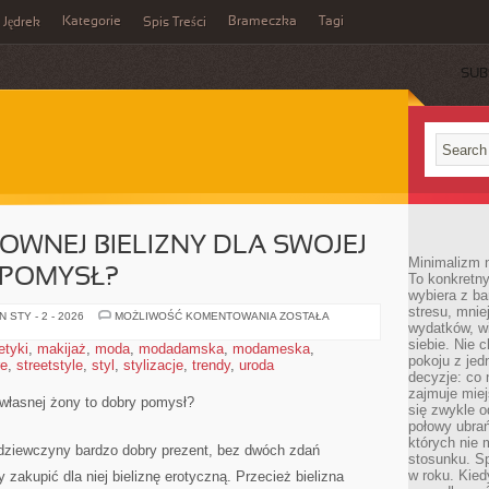
Kategorie
Brameczka
Tagi
Jędrek
Spis Treści
SUB
OWNEJ BIELIZNY DLA SWOJEJ
Minimalizm n
 POMYSŁ?
To konkretny
wybiera z b
stresu, mnie
CZY
 STY - 2 - 2026
MOŻLIWOŚĆ KOMENTOWANIA
ZOSTAŁA
wydatków, wi
ZAKUP
SEKSOWNEJ
siebie. Nie 
tyki
,
makijaż
,
moda
,
modadamska
,
modameska
,
BIELIZNY
pokoju z je
re
,
streetstyle
,
styl
,
stylizacje
,
trendy
,
uroda
DLA
SWOJEJ
decyzje: co 
ŻONY
zajmuje miej
TO
 własnej żony to dobry pomysł?
się zwykle o
DOBRY
POMYSŁ?
połowy ubrań
których nie
j dziewczyny bardzo dobry prezent, bez dwóch zdań
stosunku. S
w roku. Kie
 zakupić dla niej bieliznę erotyczną. Przecież bielizna