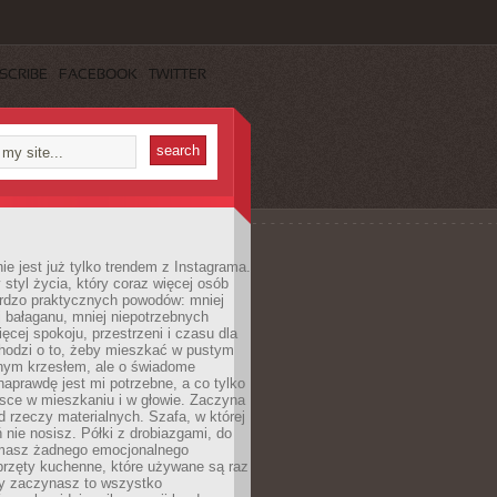
SCRIBE
FACEBOOK
TWITTER
ie jest już tylko trendem z Instagrama.
 styl życia, który coraz więcej osób
ardzo praktycznych powodów: mniej
j bałaganu, mniej niepotrzebnych
ęcej spokoju, przestrzeni i czasu dla
chodzi o to, żeby mieszkać w pustym
dnym krzesłem, ale o świadome
naprawdę jest mi potrzebne, a co tylko
sce w mieszkaniu i w głowie. Zaczyna
d rzeczy materialnych. Szafa, w której
 nie nosisz. Półki z drobiazgami, do
 masz żadnego emocjonalnego
przęty kuchenne, które używane są raz
dy zaczynasz to wszystko