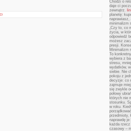
Chodzi o rel
daje ci pocz
zewnątrz.
li
planetę: kup
CI
naprawiasz, 
minimalizm s
„Czy to, co 
życia, w któ
odpowiedź brz
możesz zacz
presji. Kons
Minimalizm n
To konkretny
wybiera z b
stresu, mnie
wydatków, wi
siebie. Nie 
pokoju z je
decyzje: co 
zajmuje miej
się zwykle o
połowy ubrań
których nie
stosunku. S
w roku. Kie
porządkować,
przedmioty, k
naprawdę je 
każda rzecz 
czasowy – m