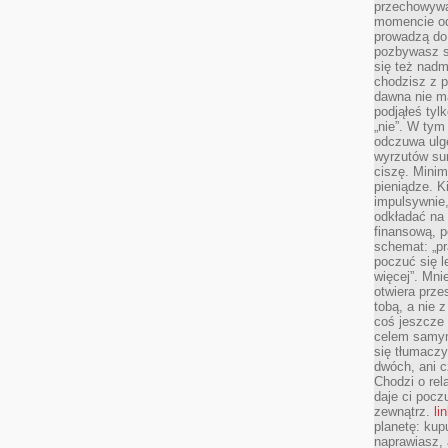
przechowywa
momencie od
prowadzą do
pozbywasz s
się też nadm
chodzisz z p
dawna nie m
podjąłeś tyl
„nie”. W tym
odczuwa ulg
wyrzutów sum
ciszę. Minim
pieniądze. K
impulsywnie,
odkładać na
finansową, p
schemat: „pr
poczuć się 
więcej”. Mni
otwiera prze
tobą, a nie 
coś jeszcze 
celem samym
się tłumacz
dwóch, ani c
Chodzi o rel
daje ci pocz
zewnątrz.
li
planetę: kup
naprawiasz, 