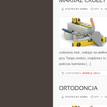
MAKIJAŻ CRUELT
POSTED BY ADMIN
STY - 8 - 2
codzienny look, makijaż na wielkie
przy Twojej urodzie, znajdziesz tu
podczas karmienia […]
CATEGORIES:
MODELE OPLA
ORTODONCJA
POSTED BY ADMIN
STY - 7 - 2