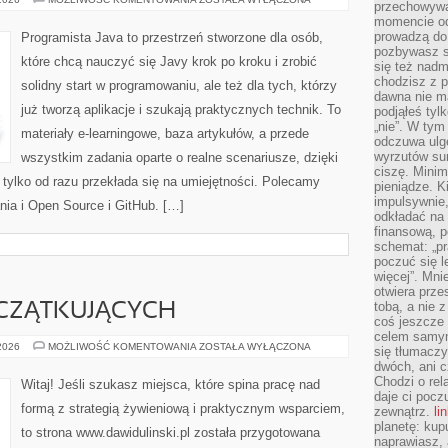
przechowywa
PROGRAMOWANIA
momencie od
prowadzą do
Programista Java to przestrzeń stworzone dla osób,
pozbywasz s
które chcą nauczyć się Javy krok po kroku i zrobić
się też nadm
chodzisz z p
solidny start w programowaniu, ale też dla tych, którzy
dawna nie m
już tworzą aplikacje i szukają praktycznych technik. To
podjąłeś tyl
„nie”. W tym
materiały e-learningowe, baza artykułów, a przede
odczuwa ulg
wyrzutów sum
wszystkim zadania oparte o realne scenariusze, dzięki
ciszę. Minim
, tylko od razu przekłada się na umiejętności. Polecamy
pieniądze. K
impulsywnie,
nia i Open Source i GitHub. […]
odkładać na
finansową, p
schemat: „pr
poczuć się 
więcej”. Mni
otwiera prze
tobą, a nie 
CZĄTKUJĄCYCH
coś jeszcze 
celem samym
PORADY
 2026
MOŻLIWOŚĆ KOMENTOWANIA
ZOSTAŁA WYŁĄCZONA
się tłumacz
DLA
dwóch, ani c
POCZĄTKUJĄCYCH
Chodzi o rel
Witaj! Jeśli szukasz miejsca, które spina pracę nad
daje ci pocz
formą z strategią żywieniową i praktycznym wsparciem,
zewnątrz.
li
planetę: kup
to strona www.dawidulinski.pl została przygotowana
naprawiasz, 