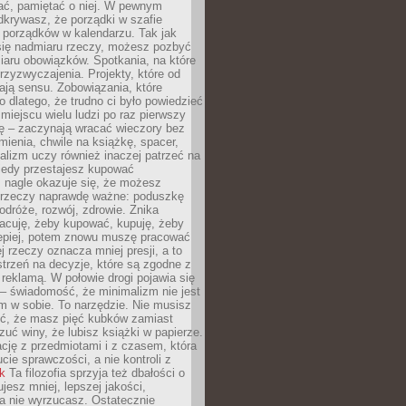
ć, pamiętać o niej. W pewnym
krywasz, że porządki w szafie
 porządków w kalendarzu. Tak jak
ię nadmiaru rzeczy, możesz pozbyć
iaru obowiązków. Spotkania, na które
rzyzwyczajenia. Projekty, które od
ają sensu. Zobowiązania, które
ko dlatego, że trudno ci było powiedzieć
 miejscu wielu ludzi po raz pierwszy
ę – zaczynają wracać wieczory bez
ienia, chwile na książkę, spacer,
alizm uczy również inaczej patrzeć na
iedy przestajesz kupować
 nagle okazuje się, że możesz
 rzeczy naprawdę ważne: poduszkę
odróże, rozwój, zdrowie. Znika
acuję, żeby kupować, kupuję, żeby
lepiej, potem znowu muszę pracować
ej rzeczy oznacza mniej presji, a to
strzeń na decyzje, które są zgodne z
z reklamą. W połowie drogi pojawia się
– świadomość, że minimalizm nie jest
 w sobie. To narzędzie. Nie musisz
yć, że masz pięć kubków zamiast
zuć winy, że lubisz książki w papierze.
ację z przedmiotami i z czasem, która
ucie sprawczości, a nie kontroli z
nk
Ta filozofia sprzyja też dbałości o
ujesz mniej, lepszej jakości,
a nie wyrzucasz. Ostatecznie