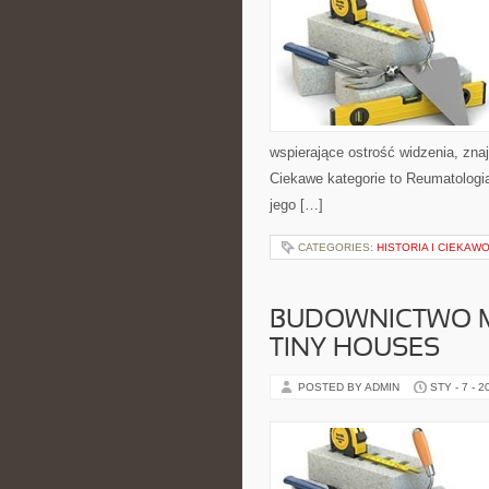
wspierające ostrość widzenia, zna
Ciekawe kategorie to Reumatologia 
jego […]
CATEGORIES:
HISTORIA I CIEKAW
BUDOWNICTWO M
TINY HOUSES
POSTED BY ADMIN
STY - 7 - 2