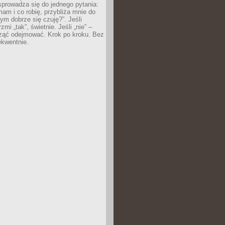
prowadza się do jednego pytania:
mam i co robię, przybliża mnie do
rym dobrze się czuję?”. Jeśli
mi „tak”, świetnie. Jeśli „nie” –
ąć odejmować. Krok po kroku. Bez
ekwentnie.