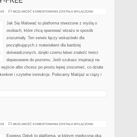
Y-FREE
MAKIJAŻ
026
MOŻLIWOŚĆ KOMENTOWANIA
ZOSTAŁA WYŁĄCZONA
CRUELTY-
FREE
Jak Się Malować to platforma stworzone z myślą o
osobach, które chcą opanować wizażu w sposób
zrozumiały. Ten serwis łączy wskazówki dla
początkujących z materiałami dla bardziej
doświadczonych, dzięki czemu łatwo znaleźć treści
dopasowane do poziomu. Jeśli szukasz inspiracji na
 wyjście albo chcesz po prostu lepiej zrozumieć, co działa
 konkret i czytelne instrukcje. Polecamy Makijaż w ciąży i
ORTODONCJA
026
MOŻLIWOŚĆ KOMENTOWANIA
ZOSTAŁA WYŁĄCZONA
Express Optyk to platforma, w którym medycyna oka