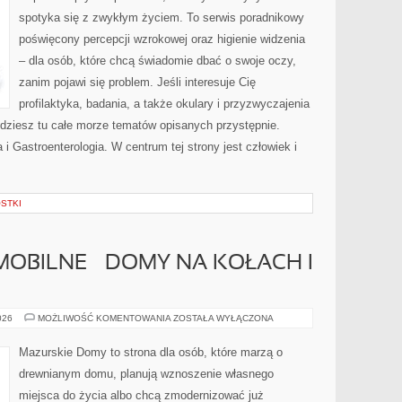
spotyka się z zwykłym życiem. To serwis poradnikowy
poświęcony percepcji wzrokowej oraz higienie widzenia
– dla osób, które chcą świadomie dbać o swoje oczy,
zanim pojawi się problem. Jeśli interesuje Cię
profilaktyka, badania, a także okulary i przyzwyczajenia
jdziesz tu całe morze tematów opisanych przystępnie.
i Gastroenterologia. W centrum tej strony jest człowiek i
OSTKI
OBILNE – DOMY NA KOŁACH I
BUDOWNICTWO
026
MOŻLIWOŚĆ KOMENTOWANIA
ZOSTAŁA WYŁĄCZONA
MOBILNE
–
DOMY
Mazurskie Domy to strona dla osób, które marzą o
NA
KOŁACH
drewnianym domu, planują wznoszenie własnego
I
TINY
miejsca do życia albo chcą zmodernizować już
HOUSES