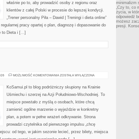
właśnie po to, aby prowadzić osoby z regionu oraz
minimalizm s
„Czy to, co 
klientów z całej Polski w procesie do lepszej kondycji.
życia, w któ
odpowiedź brz
„Trener personalny Piła – Dawid | Treningi i dieta online”
możesz zacz
a regularnej pracy opartej o plan, diagnozę i dopasowanie do
presji. Kons
 to Dieta i […]
WIETNAM
026
MOŻLIWOŚĆ KOMENTOWANIA
ZOSTAŁA WYŁĄCZONA
KoSamui.pl to blog podróżniczy skupiony na Krainie
Uśmiechu i szerzej na Azji Południowo-Wschodniej. To
miejsce powstało z myślą o osobach, które chcą
zamienić ogólne marzenie o wyjeździe w konkretny
plan, a potem w pełne wrażeń odkrywanie. Strona
prowadzi czytelnika od pierwszego impulsu „chcę
jscu: od tego, w jakim sezonie lecieć, przez bilety, miejsca