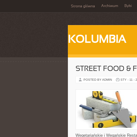
Archiwum
Byki
Strona główna
KOLUMBIA
STREET FOOD & 
POSTED BY ADMIN
STY - 11 - 
Wegetariańskie i Wegańskie Restaur