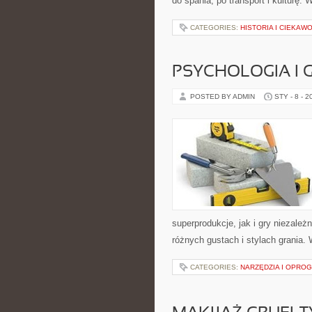
do spania, po transport i kulturę.
CATEGORIES:
HISTORIA I CIEKAW
PSYCHOLOGIA I 
POSTED BY ADMIN
STY - 8 - 2
superprodukcje, jak i gry niezale
różnych gustach i stylach grania.
CATEGORIES:
NARZĘDZIA I OPRO