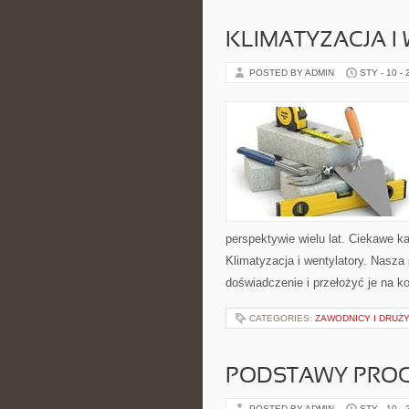
KLIMATYZACJA I
POSTED BY ADMIN
STY - 10 -
perspektywie wielu lat. Ciekawe k
Klimatyzacja i wentylatory. Nasza
doświadczenie i przełożyć je na k
CATEGORIES:
ZAWODNICY I DRUŻ
PODSTAWY PRO
POSTED BY ADMIN
STY - 10 -