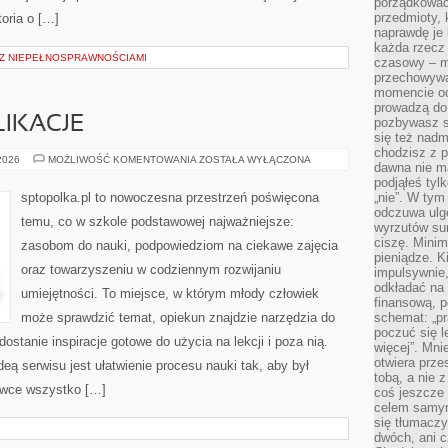
porządkować,
przedmioty, k
toria o […]
naprawdę je 
każda rzecz 
I Z NIEPEŁNOSPRAWNOŚCIAMI
czasowy – m
przechowywa
momencie od
prowadzą do
IKACJE
pozbywasz s
się też nadm
chodzisz z p
POZOSTAŁE
 2026
MOŻLIWOŚĆ KOMENTOWANIA
ZOSTAŁA WYŁĄCZONA
dawna nie m
PUBLIKACJE
podjąłeś tyl
sptopolka.pl to nowoczesna przestrzeń poświęcona
„nie”. W tym
odczuwa ulg
temu, co w szkole podstawowej najważniejsze:
wyrzutów sum
ciszę. Minim
zasobom do nauki, podpowiedziom na ciekawe zajęcia
pieniądze. K
oraz towarzyszeniu w codziennym rozwijaniu
impulsywnie,
odkładać na
umiejętności. To miejsce, w którym młody człowiek
finansową, p
może sprawdzić temat, opiekun znajdzie narzędzia do
schemat: „pr
poczuć się 
ostanie inspiracje gotowe do użycia na lekcji i poza nią.
więcej”. Mni
otwiera prze
deą serwisu jest ułatwienie procesu nauki tak, aby był
tobą, a nie 
ówce wszystko […]
coś jeszcze 
celem samym
się tłumacz
dwóch, ani c