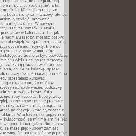
 nagle widzisz, ile energii kradną
tóre miały ci „ułatwić życie”, a tak
komplikują. Minimalizm uczy, że
ma koszt: nie tylko finansowy, ale też
usisz ją czyścić, przewozić,
ć, pamiętać o niej. W pewnym
krywasz, że porządki w szafie
 porządków w kalendarzu. Tak jak
ię nadmiaru rzeczy, możesz pozbyć
iaru obowiązków. Spotkania, na które
rzyzwyczajenia. Projekty, które od
ają sensu. Zobowiązania, które
ko dlatego, że trudno ci było powiedzieć
 miejscu wielu ludzi po raz pierwszy
ę – zaczynają wracać wieczory bez
ienia, chwile na książkę, spacer,
alizm uczy również inaczej patrzeć na
iedy przestajesz kupować
 nagle okazuje się, że możesz
 rzeczy naprawdę ważne: poduszkę
odróże, rozwój, zdrowie. Znika
acuję, żeby kupować, kupuję, żeby
lepiej, potem znowu muszę pracować
ej rzeczy oznacza mniej presji, a to
strzeń na decyzje, które są zgodne z
z reklamą. W połowie drogi pojawia się
– świadomość, że minimalizm nie jest
 w sobie. To narzędzie. Nie musisz
yć, że masz pięć kubków zamiast
zuć winy, że lubisz książki w papierze.