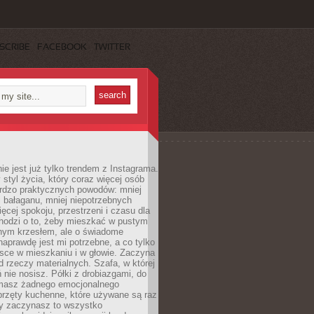
SCRIBE
FACEBOOK
TWITTER
ie jest już tylko trendem z Instagrama.
 styl życia, który coraz więcej osób
ardzo praktycznych powodów: mniej
j bałaganu, mniej niepotrzebnych
ęcej spokoju, przestrzeni i czasu dla
chodzi o to, żeby mieszkać w pustym
dnym krzesłem, ale o świadome
naprawdę jest mi potrzebne, a co tylko
sce w mieszkaniu i w głowie. Zaczyna
d rzeczy materialnych. Szafa, w której
 nie nosisz. Półki z drobiazgami, do
 masz żadnego emocjonalnego
przęty kuchenne, które używane są raz
dy zaczynasz to wszystko