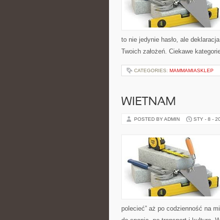
to nie jedynie hasło, ale deklaracj
Twoich założeń. Ciekawe kategorie
CATEGORIES:
MAMMAMIASKLEP
WIETNAM
POSTED BY ADMIN
STY - 8 - 2
polecieć” aż po codzienność na mie