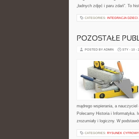
„ładnych zdjęć i paru zdań”. To his
CATEGORIES:
INTEGRACJA DZIEC
POZOSTAŁE PUBL
POSTED BY ADMIN
STY - 10 -
mądrego wspierania, a nauczyciel d
Polecamy Historia i Informatyka. I
zrozumiały i logiczny. W podstaw
CATEGORIES:
RYSUNEK CYFROWY