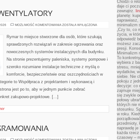
Chodzi o rel
daje ci pocz
zewnątrz.
li
 WENTYLATORY
planetę: kup
naprawiasz, 
minimalizm s
KLIMATYZACJA
 2026
MOŻLIWOŚĆ KOMENTOWANIA
ZOSTAŁA WYŁĄCZONA
I
„Czy to, co 
WENTYLATORY
życia, w któ
Rymar to miejsce stworzone dla osób, które szukają
odpowiedź brz
możesz zacz
sprawdzonych rozwiązań w zakresie ogrzewania oraz
presji. Kons
nowoczesnych systemów instalacyjnych dla budynku.
Minimalizm n
To konkretny
Na stronie prezentujemy paleniska, systemy pompowe i
wybiera z b
szeroko rozumiane instalacje techniczne z myślą o
stresu, mnie
wydatków, wi
komforcie, bezpieczeństwie oraz oszczędnościach w
siebie. Nie 
pokoju z je
ategorie to Współpraca z projektantem i wykonawcą i
decyzje: co 
 strona jest po to, aby w jednym punkcie zebrać
zajmuje miej
się zwykle o
onkret zakupowo-projektowe. […]
połowy ubrań
których nie
stosunku. S
YNY
w roku. Kie
porządkować,
przedmioty, k
GRAMOWANIA
naprawdę je 
każda rzecz 
czasowy – m
PODSTAWY
 2026
MOŻLIWOŚĆ KOMENTOWANIA
ZOSTAŁA WYŁĄCZONA