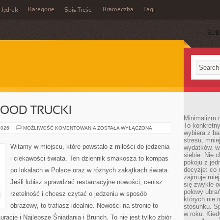
Kategorie
Brameczka
Tagi
Jędrek
Spis Treści
SUB
FOOD TRUCKI
Minimalizm n
To konkretny
STREET
2026
MOŻLIWOŚĆ KOMENTOWANIA
ZOSTAŁA WYŁĄCZONA
wybiera z b
FOOD
&
stresu, mnie
FOOD
Witamy w miejscu, które powstało z miłości do jedzenia
wydatków, wi
TRUCKI
siebie. Nie 
i ciekawości świata. Ten dziennik smakosza to kompas
pokoju z je
decyzje: co 
po lokalach w Polsce oraz w różnych zakątkach świata.
zajmuje miej
Jeśli lubisz sprawdzać restauracyjne nowości, cenisz
się zwykle o
połowy ubrań
rzetelność i chcesz czytać o jedzeniu w sposób
których nie
obrazowy, to trafiasz idealnie. Nowości na stronie to
stosunku. S
w roku. Kie
acje i Najlepsze Śniadania i Brunch. To nie jest tylko zbiór