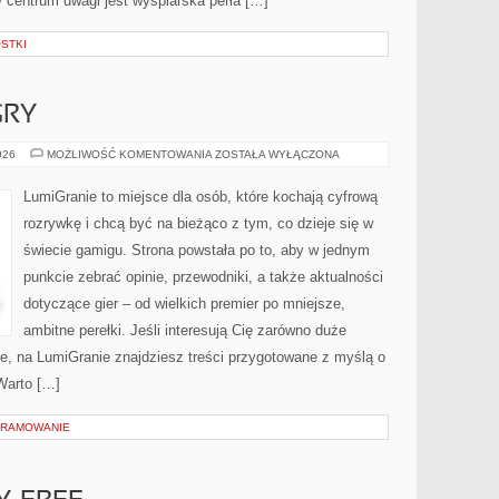
 W centrum uwagi jest wyspiarska perła […]
OSTKI
GRY
PSYCHOLOGIA
026
MOŻLIWOŚĆ KOMENTOWANIA
ZOSTAŁA WYŁĄCZONA
I
GRY
LumiGranie to miejsce dla osób, które kochają cyfrową
rozrywkę i chcą być na bieżąco z tym, co dzieje się w
świecie gamigu. Strona powstała po to, aby w jednym
punkcie zebrać opinie, przewodniki, a także aktualności
dotyczące gier – od wielkich premier po mniejsze,
ambitne perełki. Jeśli interesują Cię zarówno duże
żne, na LumiGranie znajdziesz treści przygotowane z myślą o
 Warto […]
GRAMOWANIE