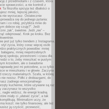
ację z przedmiotami i z czasem, która
ucie sprawczości, a nie kontroli z
nk
Ta filozofia sprzyja też dbałości o
ujesz mniej, lepszej jakości,
a nie wyrzucasz. Ostatecznie
prowadza się do jednego pytania:
mam i co robię, przybliża mnie do
rym dobrze się czuję?”. Jeśli
mi „tak”, świetnie. Jeśli „nie” –
ąć odejmować. Krok po kroku. Bez
ekwentnie.
ie jest już tylko trendem z Instagrama.
 styl życia, który coraz więcej osób
ardzo praktycznych powodów: mniej
j bałaganu, mniej niepotrzebnych
ęcej spokoju, przestrzeni i czasu dla
chodzi o to, żeby mieszkać w pustym
dnym krzesłem, ale o świadome
naprawdę jest mi potrzebne, a co tylko
sce w mieszkaniu i w głowie. Zaczyna
d rzeczy materialnych. Szafa, w której
 nie nosisz. Półki z drobiazgami, do
 masz żadnego emocjonalnego
przęty kuchenne, które używane są raz
dy zaczynasz to wszystko
 nagle widzisz, ile energii kradną
tóre miały ci „ułatwić życie”, a tak
komplikują. Minimalizm uczy, że
ma koszt: nie tylko finansowy, ale też
usisz ją czyścić, przewozić,