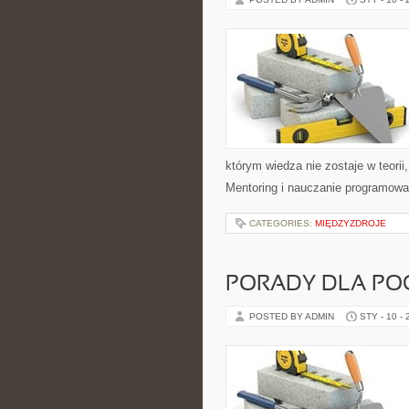
którym wiedza nie zostaje w teorii
Mentoring i nauczanie programowa
CATEGORIES:
MIĘDZYZDROJE
PORADY DLA PO
POSTED BY ADMIN
STY - 10 -