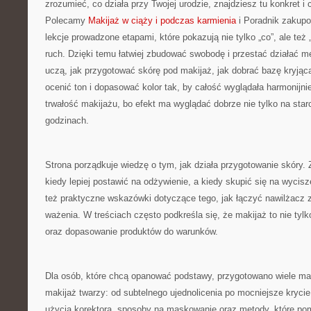
zrozumieć, co działa przy Twojej urodzie, znajdziesz tu konkret i c
Polecamy
Makijaż w ciąży i podczas karmienia
i Poradnik zakup
lekcje prowadzone etapami, które pokazują nie tylko „co”, ale też
ruch. Dzięki temu łatwiej zbudować swobodę i przestać działać m
uczą, jak przygotować skórę pod makijaż, jak dobrać bazę kryjącą
ocenić ton i dopasować kolor tak, by całość wyglądała harmonijni
trwałość makijażu, bo efekt ma wyglądać dobrze nie tylko na starc
godzinach.
Strona porządkuje wiedzę o tym, jak działa przygotowanie skóry. 
kiedy lepiej postawić na odżywienie, a kiedy skupić się na wycisz
też praktyczne wskazówki dotyczące tego, jak łączyć nawilżacz 
ważenia. W treściach często podkreśla się, że makijaż to nie tylko
oraz dopasowanie produktów do warunków.
Dla osób, które chcą opanować podstawy, przygotowano wiele ma
makijaż twarzy: od subtelnego ujednolicenia po mocniejsze kryci
użycia korektora, sposoby na maskowanie oraz metody, które pom