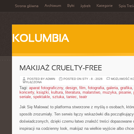
Archiwum
Byki
Kategorie
Strona główna
Jędrek
Spis Treś
KOLUMBIA
MAKIJAŻ CRUELTY-FREE
POSTED BY ADMIN
POSTED ON STY - 8 - 2026
MOŻLIWOŚĆ K
WYŁĄCZONA
Tagi:
aparat fotograficzny
,
design
,
film
,
fotografia
,
galeria
,
grafika
koncerty
,
książki
,
kultura
,
literatura
,
malarstwo
,
muzyka
,
pisanie
,
seriale
,
spektakle
,
sztuka
,
taniec
,
teatr
Jak Się Malować to platforma stworzone z myślą o osobach, któ
sposób zrozumiały. Ten serwis łączy wskazówki dla początkującyc
doświadczonych, dzięki czemu łatwo znaleźć treści dopasowane 
inspiracji na codzienny look, makijaż na wielkie wyjście albo chce