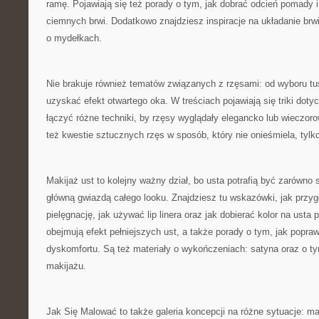
ramę. Pojawiają się też porady o tym, jak dobrać odcień pomady i
ciemnych brwi. Dodatkowo znajdziesz inspiracje na układanie brw
o mydełkach.
Nie brakuje również tematów związanych z rzęsami: od wyboru tu
uzyskać efekt otwartego oka. W treściach pojawiają się triki doty
łączyć różne techniki, by rzęsy wyglądały elegancko lub wiecz
też kwestie sztucznych rzęs w sposób, który nie onieśmiela, tylko
Makijaż ust to kolejny ważny dział, bo usta potrafią być zarówno
główną gwiazdą całego looku. Znajdziesz tu wskazówki, jak przy
pielęgnację, jak używać lip linera oraz jak dobierać kolor na usta
obejmują efekt pełniejszych ust, a także porady o tym, jak popra
dyskomfortu. Są też materiały o wykończeniach: satyna oraz o tym
makijażu.
Jak Się Malować to także galeria koncepcji na różne sytuacje: ma