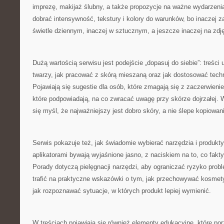
imprezę, makijaż ślubny, a także propozycje na ważne wydarzen
dobrać intensywność, tekstury i kolory do warunków, bo inaczej 
świetle dziennym, inaczej w sztucznym, a jeszcze inaczej na zdj
Dużą wartością serwisu jest podejście „dopasuj do siebie”: treści 
twarzy, jak pracować z skórą mieszaną oraz jak dostosować techn
Pojawiają się sugestie dla osób, które zmagają się z zaczerwienie
które podpowiadają, na co zwracać uwagę przy skórze dojrzałej. 
się myśl, że najważniejszy jest dobro skóry, a nie ślepe kopiowan
Serwis pokazuje też, jak świadomie wybierać narzędzia i produkt
aplikatorami bywają wyjaśnione jasno, z naciskiem na to, co fak
Porady dotyczą pielęgnacji narzędzi, aby ograniczać ryzyko pro
trafić na praktyczne wskazówki o tym, jak przechowywać kosmetyk
jak rozpoznawać sytuacje, w których produkt lepiej wymienić.
W treściach pojawiają się również elementy edukacyjne, które po