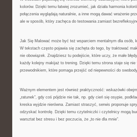
kolorów. Dzięki temu łatwiej zrozumieć, jak działa harmonia kolor
połączenia wyglądają naturalnie, a inne mogą dawać wrażenie pr
ale w sposób, który zachęca do testowania zamiast bezrefleksyjn
Jak Się Malować może być też wsparciem mentalnym dla osób, któ
W tekstach często pojawia się zachęta do tego, by traktować maki
nie obowiązek. Znajdziesz tu podejście, które uczy, że małe błęd
każdy kolejny makijaż to trening. Dzięki temu strona staje się nie 
przewodnikiem, które pomaga przejść od niepewności do swobody
Ważnym elementem jest również praktyczność: wskazówki obejmu
„ratunek”, gdy coś pójdzie nie tak, np. gdy cień się osypie, podkł
kreska wyjdzie nierówna. Zamiast straszyć, serwis proponuje spryt
odzyskać kontrolę. Dzięki temu czytelniczki i czytelnicy mogą 
warsztat bez stresu i bez poczucia, że „to nie dla mnie”.