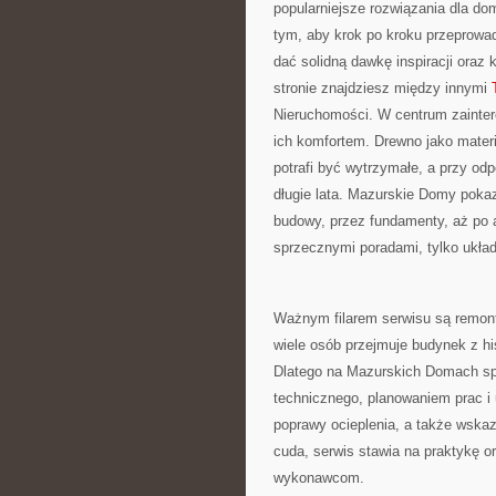
popularniejsze rozwiązania dla do
tym, aby krok po kroku przeprowad
dać solidną dawkę inspiracji oraz
stronie znajdziesz między innymi
Nieruchomości. W centrum zainter
ich komfortem. Drewno jako materi
potrafi być wytrzymałe, a przy od
długie lata. Mazurskie Domy poka
budowy, przez fundamenty, aż po a
sprzecznymi poradami, tylko układ
Ważnym filarem serwisu są remonty
wiele osób przejmuje budynek z h
Dlatego na Mazurskich Domach sp
technicznego, planowaniem prac i
poprawy ocieplenia, a także wska
cuda, serwis stawia na praktykę o
wykonawcom.