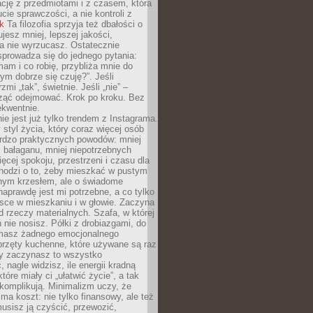
ację z przedmiotami i z czasem, która
ucie sprawczości, a nie kontroli z
nk
Ta filozofia sprzyja też dbałości o
ujesz mniej, lepszej jakości,
a nie wyrzucasz. Ostatecznie
prowadza się do jednego pytania:
mam i co robię, przybliża mnie do
rym dobrze się czuję?”. Jeśli
mi „tak”, świetnie. Jeśli „nie” –
ąć odejmować. Krok po kroku. Bez
ekwentnie.
ie jest już tylko trendem z Instagrama.
 styl życia, który coraz więcej osób
ardzo praktycznych powodów: mniej
j bałaganu, mniej niepotrzebnych
ęcej spokoju, przestrzeni i czasu dla
chodzi o to, żeby mieszkać w pustym
dnym krzesłem, ale o świadome
naprawdę jest mi potrzebne, a co tylko
sce w mieszkaniu i w głowie. Zaczyna
d rzeczy materialnych. Szafa, w której
 nie nosisz. Półki z drobiazgami, do
 masz żadnego emocjonalnego
przęty kuchenne, które używane są raz
dy zaczynasz to wszystko
 nagle widzisz, ile energii kradną
tóre miały ci „ułatwić życie”, a tak
komplikują. Minimalizm uczy, że
ma koszt: nie tylko finansowy, ale też
usisz ją czyścić, przewozić,