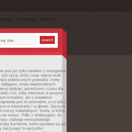
SCRIBE
FACEBOOK
TWITTER
ie jest już tylko trendem z Instagrama.
 styl życia, który coraz więcej osób
ardzo praktycznych powodów: mniej
j bałaganu, mniej niepotrzebnych
ęcej spokoju, przestrzeni i czasu dla
chodzi o to, żeby mieszkać w pustym
dnym krzesłem, ale o świadome
naprawdę jest mi potrzebne, a co tylko
sce w mieszkaniu i w głowie. Zaczyna
d rzeczy materialnych. Szafa, w której
 nie nosisz. Półki z drobiazgami, do
 masz żadnego emocjonalnego
przęty kuchenne, które używane są raz
dy zaczynasz to wszystko