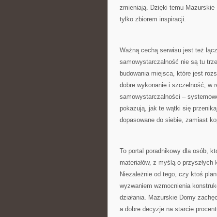
zmieniają. Dzięki temu Mazurskie
tylko zbiorem inspiracji.
Ważną cechą serwisu jest też łąc
samowystarczalność nie są tu trz
budowania miejsca, które jest ro
dobre wykonanie i szczelność, w r
samowystarczalności – systemowe
pokazują, jak te wątki się przenik
dopasowane do siebie, zamiast k
To portal poradnikowy dla osób, 
materiałów, z myślą o przyszłych 
Niezależnie od tego, czy ktoś pla
wyzwaniem wzmocnienia konstrukcj
działania. Mazurskie Domy zachęc
a dobre decyzje na starcie procent