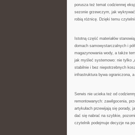
porusza też temat codziennej eksp
sezonie grzewczym, jak wykrywać 
robią różnicę. Dzięki temu czyteln
Istotną część materiałów stanowi
domach samowystarczalnych i póła
magazynowania wody, a także tem
jak myśleć systemowo: nie tylko „c
stabilnie i bez niepotrzebnych ko
infrastruktura bywa ograniczona, 
Serwis nie ucieka też od codzien
remontowanych: zawilgocenia, prz
artykułach przewijają się porady, 
dać się nabrać na szybkie, pozorni
czytelnik podejmuje decyzje na po