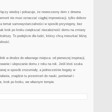
e łączy wiedzę i pokazuje, że nowoczesny dom z drewna
emont nie musi oznaczać ciągłej improwizacji, tylko dobrze
ja temat samowystarczalności w sposób przystępny, bez
 jak krok po kroku zwiększać niezależność domu na zmiany
truktury. To podejście dla ludzi, którzy chcą mieszkać bliżej
bilność.
k w drodze do własnego miejsca: od pierwszej inspiracji,
owanie i ulepszanie domu z roku na rok. Jeśli ktoś szuka
nej w sposób zrozumiały, a jednocześnie bogaty w
iałania, znajdzie tu przestrzeń do nauki, porównań i
ie, krok po kroku, we własnym tempie.