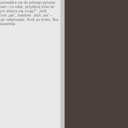
prowadza się do jednego pytania:
mam i co robię, przybliża mnie do
rym dobrze się czuję?”. Jeśli
mi „tak”, świetnie. Jeśli „nie” –
ąć odejmować. Krok po kroku. Bez
ekwentnie.