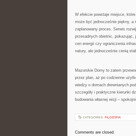
W efekcie powstaje miejsce, któr
może być jednocześnie piękny, a r
zaplanowany proces. Serwis rozwi
przesadnych obietnic, pokazując,
cen energii czy ograniczenia infras
natury, ale jednocześnie cenią sta
Mazurskie Domy to zatem przewodni
przez plan, aż po codzienne użytk
wiedzy o domach drewnianych poda
szczegóły i praktyczne kierunki dz
budowania własnej wizji – spokojn
CATEGORIES:
FILOZOFIA
Comments are closed.