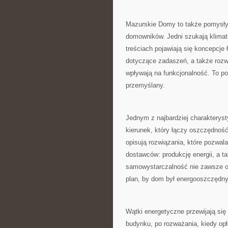
Mazurskie Domy to także pomysły,
domowników. Jedni szukają klimat
treściach pojawiają się koncepcje
dotyczące zadaszeń, a także rozwa
wpływają na funkcjonalność. To po
przemyślany.
Jednym z najbardziej charaktery
kierunek, który łączy oszczędnoś
opisują rozwiązania, które pozwal
dostawców: produkcję energii, a t
samowystarczalność nie zawsze ozn
plan, by dom był energooszczędny
Wątki energetyczne przewijają się 
budynku, po rozważania, kiedy op