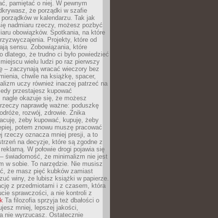
ć, pamiętać o niej. W pewnym
krywasz, że porządki w szafie
 porządków w kalendarzu. Tak jak
ię nadmiaru rzeczy, możesz pozbyć
iaru obowiązków. Spotkania, na które
rzyzwyczajenia. Projekty, które od
ają sensu. Zobowiązania, które
ko dlatego, że trudno ci było powiedzieć
 miejscu wielu ludzi po raz pierwszy
ę – zaczynają wracać wieczory bez
ienia, chwile na książkę, spacer,
alizm uczy również inaczej patrzeć na
iedy przestajesz kupować
 nagle okazuje się, że możesz
 rzeczy naprawdę ważne: poduszkę
odróże, rozwój, zdrowie. Znika
acuję, żeby kupować, kupuję, żeby
lepiej, potem znowu muszę pracować
ej rzeczy oznacza mniej presji, a to
strzeń na decyzje, które są zgodne z
z reklamą. W połowie drogi pojawia się
– świadomość, że minimalizm nie jest
 w sobie. To narzędzie. Nie musisz
yć, że masz pięć kubków zamiast
zuć winy, że lubisz książki w papierze.
ację z przedmiotami i z czasem, która
ucie sprawczości, a nie kontroli z
nk
Ta filozofia sprzyja też dbałości o
ujesz mniej, lepszej jakości,
a nie wyrzucasz. Ostatecznie