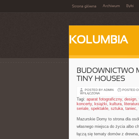
Archiwum
Byki
Strona główna
KOLUMBIA
BUDOWNICTWO M
TINY HOUSES
POSTED BY ADMIN
POSTED ON
WYŁĄCZONA
Tagi:
aparat fotograficzny
,
design
,
koncerty
,
książki
,
kultura
,
literatur
seriale
,
spektakle
,
sztuka
,
taniec
,
Mazurskie Domy to strona dla osó
własnego miejsca do życia albo ch
łączą się tematy domów z drewna,