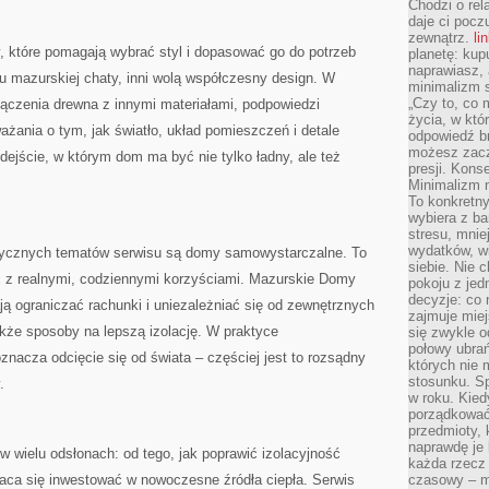
Chodzi o rel
daje ci pocz
zewnątrz.
li
 które pomagają wybrać styl i dopasować go do potrzeb
planetę: kup
naprawiasz, 
u mazurskiej chaty, inni wolą współczesny design. W
minimalizm s
„Czy to, co 
 łączenia drewna z innymi materiałami, podpowiedzi
życia, w któ
żania o tym, jak światło, układ pomieszczeń i detale
odpowiedź brz
możesz zacz
dejście, w którym dom ma być nie tylko ładny, ale też
presji. Kons
Minimalizm n
To konkretny
wybiera z b
stresu, mnie
wydatków, wi
stycznych tematów serwisu są domy samowystarczalne. To
siebie. Nie 
ć z realnymi, codziennymi korzyściami. Mazurskie Domy
pokoju z je
decyzje: co 
ają ograniczać rachunki i uniezależniać się od zewnętrznych
zajmuje miej
akże sposoby na lepszą izolację. W praktyce
się zwykle o
połowy ubrań
acza odcięcie się od świata – częściej jest to rozsądny
których nie
stosunku. S
.
w roku. Kie
porządkować,
przedmioty, k
naprawdę je 
w wielu odsłonach: od tego, jak poprawić izolacyjność
każda rzecz 
łaca się inwestować w nowoczesne źródła ciepła. Serwis
czasowy – m