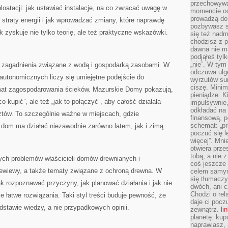
przechowywa
loatacji: jak ustawiać instalacje, na co zwracać uwagę w
momencie od
prowadzą do
straty energii i jak wprowadzać zmiany, które naprawdę
pozbywasz s
ik zyskuje nie tylko teorię, ale też praktyczne wskazówki.
się też nadm
chodzisz z p
dawna nie m
podjąłeś tyl
„nie”. W tym
ą zagadnienia związane z wodą i gospodarką zasobami. W
odczuwa ulg
utonomicznych liczy się umiejętne podejście do
wyrzutów sum
ciszę. Minim
at zagospodarowania ścieków. Mazurskie Domy pokazują,
pieniądze. K
o kupić”, ale też „jak to połączyć”, aby całość działała
impulsywnie,
odkładać na
sztów. To szczególnie ważne w miejscach, gdzie
finansową, p
schemat: „pr
a dom ma działać niezawodnie zarówno latem, jak i zimą.
poczuć się 
więcej”. Mni
otwiera prze
tobą, a nie 
nych problemów właścicieli domów drewnianych i
coś jeszcze 
ewiewy, a także tematy związane z ochroną drewna. W
celem samym
się tłumacz
jak rozpoznawać przyczyny, jak planować działania i jak nie
dwóch, ani c
Chodzi o rel
e łatwe rozwiązania. Taki styl treści buduje pewność, że
daje ci pocz
dstawie wiedzy, a nie przypadkowych opinii.
zewnątrz.
li
planetę: kup
naprawiasz, 