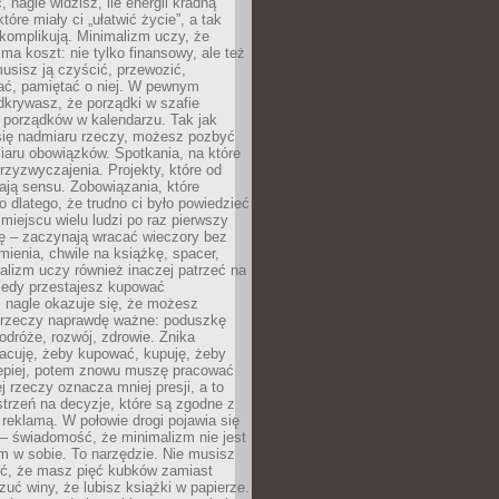
 nagle widzisz, ile energii kradną
tóre miały ci „ułatwić życie”, a tak
komplikują. Minimalizm uczy, że
ma koszt: nie tylko finansowy, ale też
usisz ją czyścić, przewozić,
ć, pamiętać o niej. W pewnym
krywasz, że porządki w szafie
 porządków w kalendarzu. Tak jak
ię nadmiaru rzeczy, możesz pozbyć
iaru obowiązków. Spotkania, na które
rzyzwyczajenia. Projekty, które od
ają sensu. Zobowiązania, które
ko dlatego, że trudno ci było powiedzieć
 miejscu wielu ludzi po raz pierwszy
ę – zaczynają wracać wieczory bez
ienia, chwile na książkę, spacer,
alizm uczy również inaczej patrzeć na
iedy przestajesz kupować
 nagle okazuje się, że możesz
 rzeczy naprawdę ważne: poduszkę
odróże, rozwój, zdrowie. Znika
acuję, żeby kupować, kupuję, żeby
lepiej, potem znowu muszę pracować
ej rzeczy oznacza mniej presji, a to
strzeń na decyzje, które są zgodne z
z reklamą. W połowie drogi pojawia się
– świadomość, że minimalizm nie jest
 w sobie. To narzędzie. Nie musisz
yć, że masz pięć kubków zamiast
zuć winy, że lubisz książki w papierze.