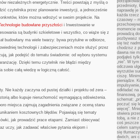
porządkować,
mów niezależnych energetycznie. Treści powstają z myślą o
przedmioty, k
zić czytelnika przez planowanie inwestycji, a jednocześnie
naprawdę je 
każda rzecz 
 konkretów, które można wdrożyć w swoim projekcie. Na
czasowy – m
przechowywa
Technologie budowlane przyszłości
i Inwestowanie w
momencie od
esowania są budynki szkieletowe i wszystko, co wiąże się z
prowadzą do
pozbywasz s
ał budowlany ma wiele twarzy: bywa przytulne w odbiorze,
się też nadm
powiedniej technologii i zabezpieczeniach może służyć przez
chodzisz z p
dawna nie m
zują, jak podejść do tematu świadomie: od wyboru systemu
podjąłeś tyl
„nie”. W tym
ranżację. Dzięki temu czytelnik nie błądzi między
odczuwa ulg
a sobie całą wiedzę w logiczną całość.
wyrzutów sum
ciszę. Minim
pieniądze. K
impulsywnie,
. Nie każdy zaczyna od pustej działki i projektu od zera –
odkładać na
finansową, p
istorią albo kupuje nieruchomość wymagającą odświeżenia.
schemat: „pr
poczuć się 
oro miejsca zajmują zagadnienia związane z oceną stanu
więcej”. Mni
 unikaniem kosztownych błędów. Pojawiają się tematy
otwiera prze
tobą, a nie 
zówki, jak prowadzić prace etapami. Zamiast obiecywać
coś jeszcze 
raz uczy, jak zadawać właściwe pytania ekipom i
celem samym
się tłumacz
dwóch, ani c