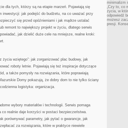
minimalizm s
e dla tych, którzy są na etapie marzeń. Pojawiają się
„Czy to, co 
życia, w któ
 inwestycji: jak podejść do budżetu, na co uważać przy
odpowiedź brz
możesz zacz
zpieczyć się przed opóźnieniami i jak mądrze ustalać
presji. Kons
lub remont to największy projekt w życiu, dlatego serwis
owiadać, jak dzielić duże cele na mniejsze, realne kroki:
rt.
„z życia wziętego”: jak zorganizować plac budowy, jak
ować roboty letnie. Pojawiają się też inspiracje dotyczące
ród, a także pomysły na rozwiązania, które poprawiają
azurskie Domy pokazują, że dobry dom to nie tylko ściany
i codzienna logistyka: organizacja.
adome wybory materiałów i technologii. Serwis pomaga
a co realnie daje korzyści w postaci bezpieczeństwa.
jak porównywać parametry, jak pytać o gwarancje, jak
rzepłacać za rozwiązania, które w praktyce niewiele