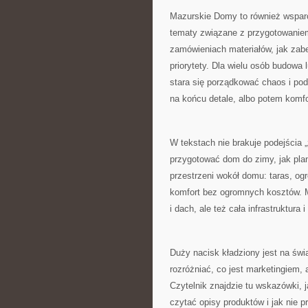
Mazurskie Domy to również wsparci
tematy związane z przygotowaniem
zamówieniach materiałów, jak zabe
priorytety. Dla wielu osób budowa 
stara się porządkować chaos i podp
na końcu detale, albo potem komfo
W tekstach nie brakuje podejścia 
przygotować dom do zimy, jak plan
przestrzeni wokół domu: taras, og
komfort bez ogromnych kosztów. M
i dach, ale też cała infrastruktura 
Duży nacisk kładziony jest na świ
rozróżniać, co jest marketingiem, 
Czytelnik znajdzie tu wskazówki, 
czytać opisy produktów i jak nie p