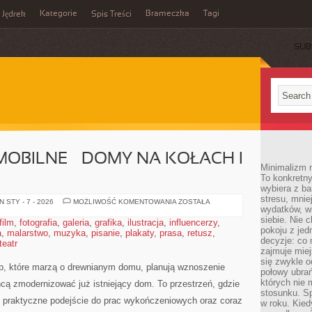
Kategorie
Brameczka
Tagi
Jędrek
Spis Treści
SUB
OBILNE – DOMY NA KOŁACH I
Minimalizm n
To konkretny
wybiera z b
stresu, mnie
BUDOWNICTWO
 STY - 7 - 2026
MOŻLIWOŚĆ KOMENTOWANIA
ZOSTAŁA
wydatków, wi
MOBILNE
–
siebie. Nie 
film
,
fotografia
,
galeria
,
grafika
,
ilustracja
,
influencerzy
,
DOMY
pokoju z je
a
,
malarstwo
,
muzyka
,
pisanie
,
plakaty
,
prasa
NA
,
retusz
,
KOŁACH
decyzje: co 
teatr
I
zajmuje miej
TINY
się zwykle o
HOUSES
b, które marzą o drewnianym domu, planują wznoszenie
połowy ubrań
których nie
cą zmodernizować już istniejący dom. To przestrzeń, gdzie
stosunku. S
 praktyczne podejście do prac wykończeniowych oraz coraz
w roku. Kie