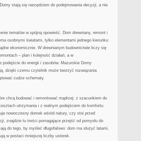
 Domy stają się narzędziem do podejmowania decyzji, a nie
zenie tematów w spójną opowieść. Dom drewniany, remont i
ema osobnymi światami, tylko elementami jednego kierunku:
zsądne ekonomicznie. W drewnianym budownictwie liczy się
emontach – plan i kolejność działań, a w
 podejście do energii i zasobów. Mazurskie Domy
ają, dzięki czemu czytelnik może tworzyć rozwiązania
opiować cudze schematy.
które chcą budować i remontować mądrzej: z szacunkiem do
kosztach utrzymania i z realnym podejściem do komfortu.
nuje nowoczesny domek wśród natury, czy stoi przed
i, znajdzie tu treści pomagające przejść od pomysłu do
ają do tego, by myśleć długofalowo: dom ma służyć latami,
ują w postaci mniejszej liczby usterek.