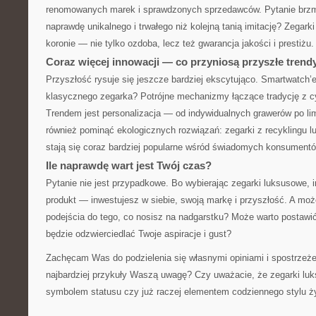
renomowanych marek i sprawdzonych sprzedawców. Pytanie brzmi:
naprawdę unikalnego i trwałego niż kolejną tanią imitację? Zegarki
koronie — nie tylko ozdoba, lecz też gwarancja jakości i prestiżu.
Coraz więcej innowacji — co przyniosą przyszłe trend
Przyszłość rysuje się jeszcze bardziej ekscytująco. Smartwatch’
klasycznego zegarka? Potrójne mechanizmy łączące tradycję z c
Trendem jest personalizacja — od indywidualnych grawerów po li
również pominąć ekologicznych rozwiązań: zegarki z recyklingu 
stają się coraz bardziej popularne wśród świadomych konsumentó
Ile naprawdę wart jest Twój czas?
Pytanie nie jest przypadkowe. Bo wybierając zegarki luksusowe, i
produkt — inwestujesz w siebie, swoją markę i przyszłość. A moż
podejścia do tego, co nosisz na nadgarstku? Może warto postawi
będzie odzwierciedlać Twoje aspiracje i gust?
Zachęcam Was do podzielenia się własnymi opiniami i spostrzeże
najbardziej przykuły Waszą uwagę? Czy uważacie, że zegarki lu
symbolem statusu czy już raczej elementem codziennego stylu ż