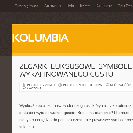
Archiwum
Byki
Kategorie
Strona główna
Jędrek
Spis Treś
KOLUMBIA
ZEGARKI LUKSUSOWE: SYMBOLE 
WYRAFINOWANEGO GUSTU
POSTED BY ADMIN
POSTED ON CZE - 8 - 2025
MOŻLIWOŚĆ K
WYŁĄCZONA
Wyobraź sobie, że masz w dłoni zegarek, który nie tylko odmierz
statusie i wyrafinowanym guście. Brzmi jak marzenie? Nie musi 
nie tylko narzędzia do pomiaru czasu, ale prawdziwe symbole presti
sukcesu.