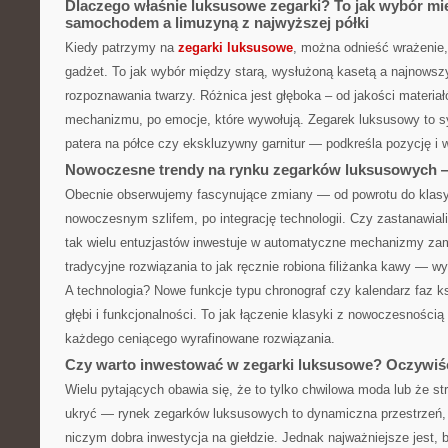
Dlaczego właśnie luksusowe zegarki? To jak wybór m
samochodem a limuzyną z najwyższej półki
Kiedy patrzymy na
zegarki luksusowe
, można odnieść wrażenie, 
gadżet. To jak wybór między starą, wysłużoną kasetą a najnows
rozpoznawania twarzy. Różnica jest głęboka – od jakości materiał
mechanizmu, po emocje, które wywołują. Zegarek luksusowy to s
patera na półce czy ekskluzywny garnitur — podkreśla pozycję i
Nowoczesne trendy na rynku zegarków luksusowych — 
Obecnie obserwujemy fascynujące zmiany — od powrotu do klas
nowoczesnym szlifem, po integrację technologii. Czy zastanawiali
tak wielu entuzjastów inwestuje w automatyczne mechanizmy za
tradycyjne rozwiązania to jak ręcznie robiona filiżanka kawy — wy
A technologia? Nowe funkcje typu chronograf czy kalendarz faz 
głębi i funkcjonalności. To jak łączenie klasyki z nowoczesnością
każdego ceniącego wyrafinowane rozwiązania.
Czy warto inwestować w zegarki luksusowe? Oczywiśc
Wielu pytających obawia się, że to tylko chwilowa moda lub że str
ukryć — rynek zegarków luksusowych to dynamiczna przestrzeń,
niczym dobra inwestycja na giełdzie. Jednak najważniejsze jest,