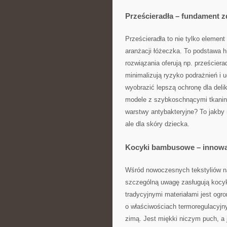
Prześcieradła – fundament 
Prześcieradła to nie tylko element
aranżacji łóżeczka. To podstawa 
rozwiązania oferują np. prześciera
minimalizują ryzyko podrażnień i 
wyobrazić lepszą ochronę dla deli
modele z szybkoschnącymi tkanin
warstwy antybakteryjne? To jakby
ale dla skóry dziecka.
Kocyki bambusowe – innowa
Wśród nowoczesnych tekstyliów n
szczególną uwagę zasługują kocy
tradycyjnymi materiałami jest ogr
o właściwościach termoregulacyjny
zimą. Jest miękki niczym puch, a 