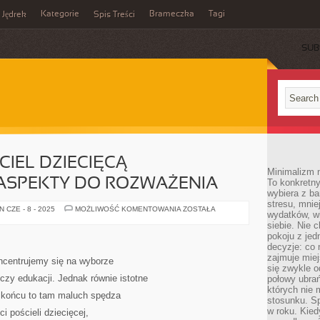
Kategorie
Brameczka
Tagi
Jędrek
Spis Treści
SUB
IEL DZIECIĘCĄ –
Minimalizm n
 ASPEKTY DO ROZWAŻENIA
To konkretny
wybiera z b
stresu, mnie
WYBIERAJĄC
 CZE - 8 - 2025
MOŻLIWOŚĆ KOMENTOWANIA
ZOSTAŁA
wydatków, wi
POŚCIEL
DZIECIĘCĄ
siebie. Nie 
–
pokoju z je
NAJWAŻNIEJSZE
decyzje: co 
ASPEKTY
DO
zajmuje miej
ncentrujemy się na wyborze
ROZWAŻENIA
się zwykle o
zy edukacji. Jednak równie istotne
połowy ubrań
których nie
 W końcu to tam maluch spędza
stosunku. S
w roku. Kie
i pościeli dziecięcej,