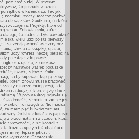
ć, pamiętać o niej. W pewnym
krywasz, że porządki w szafie
 porządków w kalendarzu. Tak jak
ię nadmiaru rzeczy, możesz pozbyć
iaru obowiązków. Spotkania, na które
rzyzwyczajenia. Projekty, które od
ają sensu. Zobowiązania, które
ko dlatego, że trudno ci było powiedzieć
 miejscu wielu ludzi po raz pierwszy
ę – zaczynają wracać wieczory bez
ienia, chwile na książkę, spacer,
alizm uczy również inaczej patrzeć na
iedy przestajesz kupować
 nagle okazuje się, że możesz
 rzeczy naprawdę ważne: poduszkę
odróże, rozwój, zdrowie. Znika
acuję, żeby kupować, kupuję, żeby
lepiej, potem znowu muszę pracować
ej rzeczy oznacza mniej presji, a to
strzeń na decyzje, które są zgodne z
z reklamą. W połowie drogi pojawia się
– świadomość, że minimalizm nie jest
 w sobie. To narzędzie. Nie musisz
yć, że masz pięć kubków zamiast
zuć winy, że lubisz książki w papierze.
ację z przedmiotami i z czasem, która
ucie sprawczości, a nie kontroli z
nk
Ta filozofia sprzyja też dbałości o
ujesz mniej, lepszej jakości,
a nie wyrzucasz. Ostatecznie