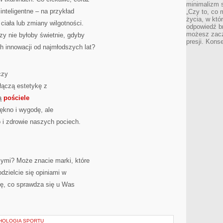
minimalizm s
inteligentne – na przykład
„Czy to, co 
życia, w któ
ciała lub zmiany wilgotności.
odpowiedź brz
możesz zacz
czy nie byłoby świetnie, gdyby
presji. Kons
ch innowacji od najmłodszych lat?
czy
 łączą estetykę z
są
pościele
iękno i wygodę, ale
i zdrowie naszych pociech.
ymi? Może znacie marki, które
dzielcie się opiniami w
ę, co sprawdza się u Was
HOLOGIA SPORTU