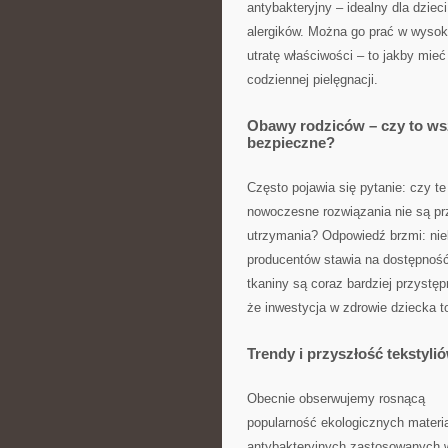
antybakteryjny – idealny dla dziec
alergików. Można go prać w wysok
utratę właściwości – to jakby mie
codziennej pielęgnacji.
Obawy rodziców – czy to ws
bezpieczne?
Często pojawia się pytanie: czy te
nowoczesne rozwiązania nie są prz
utrzymania? Odpowiedź brzmi: nie
producentów stawia na dostępność 
tkaniny są coraz bardziej przystę
że inwestycja w zdrowie dziecka to
Trendy i przyszłość tekstyli
Obecnie obserwujemy rosnącą
popularność ekologicznych materia
antybakteryjnych zastosowanych w