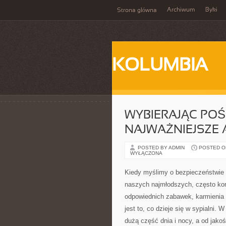
Archiwum
Byki
Strona główna
KOLUMBIA
WYBIERAJĄC POŚC
NAJWAŻNIEJSZE
POSTED BY ADMIN
POSTED ON
WYŁĄCZONA
Kiedy myślimy o bezpieczeństwie
naszych najmłodszych, często ko
odpowiednich zabawek, karmienia c
jest to, co dzieje się w sypialni.
dużą część dnia i nocy, a od jakośc