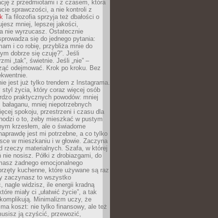
ację z przedmiotami i z czasem, która
ucie sprawczości, a nie kontroli z
nk
Ta filozofia sprzyja też dbałości o
ujesz mniej, lepszej jakości,
a nie wyrzucasz. Ostatecznie
prowadza się do jednego pytania:
mam i co robię, przybliża mnie do
rym dobrze się czuję?”. Jeśli
mi „tak”, świetnie. Jeśli „nie” –
ąć odejmować. Krok po kroku. Bez
ekwentnie.
ie jest już tylko trendem z Instagrama.
 styl życia, który coraz więcej osób
ardzo praktycznych powodów: mniej
j bałaganu, mniej niepotrzebnych
ęcej spokoju, przestrzeni i czasu dla
chodzi o to, żeby mieszkać w pustym
dnym krzesłem, ale o świadome
naprawdę jest mi potrzebne, a co tylko
sce w mieszkaniu i w głowie. Zaczyna
d rzeczy materialnych. Szafa, w której
 nie nosisz. Półki z drobiazgami, do
 masz żadnego emocjonalnego
przęty kuchenne, które używane są raz
dy zaczynasz to wszystko
 nagle widzisz, ile energii kradną
tóre miały ci „ułatwić życie”, a tak
komplikują. Minimalizm uczy, że
ma koszt: nie tylko finansowy, ale też
usisz ją czyścić, przewozić,