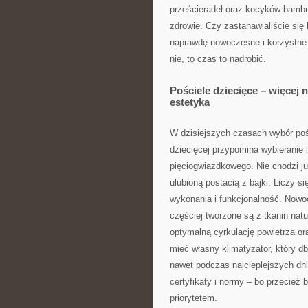
prześcieradeł oraz kocyków bambu
zdrowie. Czy zastanawialiście się 
naprawdę nowoczesne i korzystne d
nie, to czas to nadrobić.
Pościele dziecięce – więcej n
estetyka
W dzisiejszych czasach wybór poś
dziecięcej przypomina wybieranie
pięciogwiazdkowego. Nie chodzi ju
ulubioną postacią z bajki. Liczy si
wykonania i funkcjonalność. Nowo
częściej tworzone są z tkanin natu
optymalną cyrkulację powietrza or
mieć własny klimatyzator, który d
nawet podczas najcieplejszych dn
certyfikaty i normy – bo przecież
priorytetem.