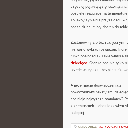
częściej pojawiają się rozwiązania 
pościele reagujące na temperaturę 
To jakby sypialnia przyszłości! A 
nasze dzieci miały dostęp do taki
Zastanówmy się też nad jednym: 
nie warto wybrać rozwiązań, które
funkcjonalnością? Takie właśnie 
dziecięce
. Oferują one nie tylko p
przede wszystkim bezpieczeństwo 
A jakie macie doświadczenia z
nowoczesnymi tekstylami dziecięc
spełniają najwyższe standardy? Po
komentarzach – chętnie dowiem si
najlepiej.
CATEGORIES:
MOTYWACJA I PSYC