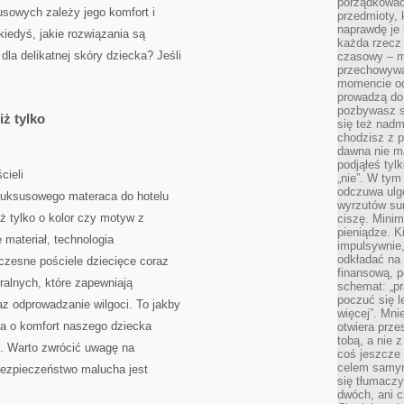
porządkować,
sowych zależy jego komfort i
przedmioty, k
naprawdę je 
kiedyś, jakie rozwiązania są
każda rzecz 
la delikatnej skóry dziecka? Jeśli
czasowy – m
przechowywa
momencie od
prowadzą do
pozbywasz s
iż tylko
się też nadm
chodzisz z p
dawna nie m
podjąłeś tyl
cieli
„nie”. W tym
odczuwa ulg
 luksusowego materaca do hotelu
wyrzutów sum
ż tylko o kolor czy motyw z
ciszę. Minim
pieniądze. K
ę materiał, technologia
impulsywnie,
odkładać na
czesne pościele dziecięce coraz
finansową, p
ralnych, które zapewniają
schemat: „pr
poczuć się 
az odprowadzanie wilgoci. To jakby
więcej”. Mni
ba o komfort naszego dziecka
otwiera prze
tobą, a nie 
i. Warto zwrócić uwagę na
coś jeszcze 
celem samym
 bezpieczeństwo malucha jest
się tłumacz
dwóch, ani c