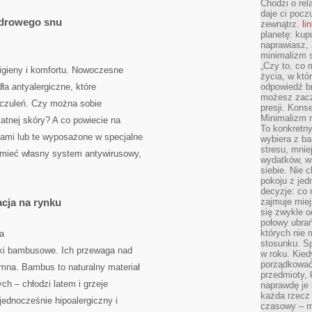
Chodzi o rel
daje ci pocz
zdrowego snu
zewnątrz.
li
planetę: kup
naprawiasz, 
minimalizm s
„Czy to, co 
higieny i komfortu. Nowoczesne
życia, w któ
dła antyalergiczne, które
odpowiedź brz
możesz zacz
uczuleń. Czy można sobie
presji. Kons
Minimalizm n
katnej skóry? A co powiecie na
To konkretny
ami lub te wyposażone w specjalne
wybiera z b
stresu, mnie
 mieć własny system antywirusowy,
wydatków, wi
siebie. Nie 
pokoju z je
decyzje: co 
cja na rynku
zajmuje miej
się zwykle o
połowy ubrań
których nie
a
stosunku. S
ki bambusowe. Ich przewaga nad
w roku. Kie
porządkować,
omna. Bambus to naturalny materiał
przedmioty, k
ch – chłodzi latem i grzeje
naprawdę je 
każda rzecz 
jednocześnie hipoalergiczny i
czasowy – m