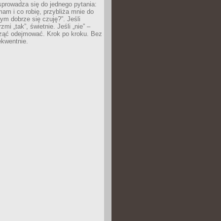
prowadza się do jednego pytania:
mam i co robię, przybliża mnie do
rym dobrze się czuję?”. Jeśli
mi „tak”, świetnie. Jeśli „nie” –
ąć odejmować. Krok po kroku. Bez
ekwentnie.