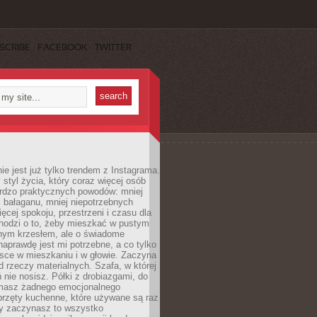
SCRIBE
FACEBOOK
TWITTER
ie jest już tylko trendem z Instagrama.
 styl życia, który coraz więcej osób
ardzo praktycznych powodów: mniej
j bałaganu, mniej niepotrzebnych
ęcej spokoju, przestrzeni i czasu dla
chodzi o to, żeby mieszkać w pustym
dnym krzesłem, ale o świadome
naprawdę jest mi potrzebne, a co tylko
sce w mieszkaniu i w głowie. Zaczyna
d rzeczy materialnych. Szafa, w której
 nie nosisz. Półki z drobiazgami, do
 masz żadnego emocjonalnego
przęty kuchenne, które używane są raz
dy zaczynasz to wszystko