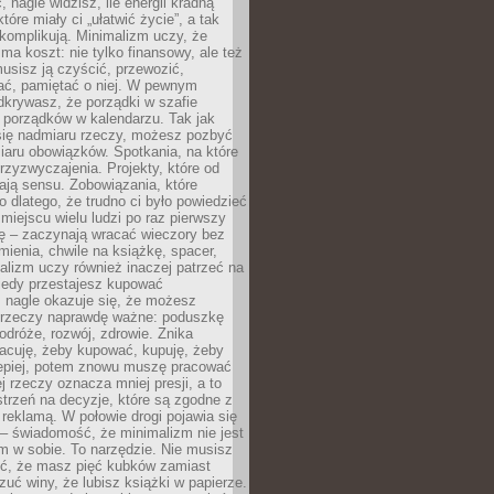
 nagle widzisz, ile energii kradną
tóre miały ci „ułatwić życie”, a tak
komplikują. Minimalizm uczy, że
ma koszt: nie tylko finansowy, ale też
usisz ją czyścić, przewozić,
ć, pamiętać o niej. W pewnym
krywasz, że porządki w szafie
 porządków w kalendarzu. Tak jak
ię nadmiaru rzeczy, możesz pozbyć
iaru obowiązków. Spotkania, na które
rzyzwyczajenia. Projekty, które od
ają sensu. Zobowiązania, które
ko dlatego, że trudno ci było powiedzieć
 miejscu wielu ludzi po raz pierwszy
ę – zaczynają wracać wieczory bez
ienia, chwile na książkę, spacer,
alizm uczy również inaczej patrzeć na
iedy przestajesz kupować
 nagle okazuje się, że możesz
 rzeczy naprawdę ważne: poduszkę
odróże, rozwój, zdrowie. Znika
acuję, żeby kupować, kupuję, żeby
lepiej, potem znowu muszę pracować
ej rzeczy oznacza mniej presji, a to
strzeń na decyzje, które są zgodne z
z reklamą. W połowie drogi pojawia się
– świadomość, że minimalizm nie jest
 w sobie. To narzędzie. Nie musisz
yć, że masz pięć kubków zamiast
zuć winy, że lubisz książki w papierze.