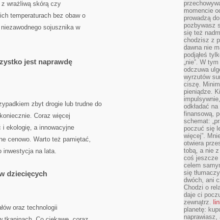
przechowywa
i z wrażliwą skórą czy
momencie od
ich temperaturach bez obaw o
prowadzą do
pozbywasz s
ć niezawodnego sojusznika w
się też nadm
chodzisz z p
dawna nie m
podjąłeś tyl
zystko jest naprawdę
„nie”. W tym
odczuwa ulg
wyrzutów sum
ciszę. Minim
pieniądze. K
impulsywnie,
ypadkiem zbyt drogie lub trudne do
odkładać na
finansową, p
koniecznie. Coraz więcej
schemat: „pr
i ekologię, a innowacyjne
poczuć się 
więcej”. Mni
pne cenowo. Warto też pamiętać,
otwiera prze
tobą, a nie 
 inwestycja na lata.
coś jeszcze 
celem samym
się tłumacz
ów dziecięcych
dwóch, ani c
Chodzi o rel
daje ci pocz
zewnątrz.
li
łów oraz technologii
planetę: kup
naprawiasz, 
 tkaninach. Co ciekawe, coraz