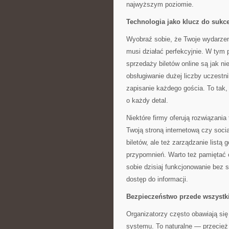
najwyższym poziomie.
Technologia jako klucz do sukc
Wyobraź sobie, że Twoje wydarze
musi działać perfekcyjnie. W tym
sprzedaży biletów online są jak n
obsługiwanie dużej liczby uczestni
zapisanie każdego gościa. To tak,
o każdy detal.
Niektóre firmy oferują rozwiązania
Twoją stroną internetową czy socia
biletów, ale też zarządzanie listą
przypomnień. Warto też pamiętać 
sobie dzisiaj funkcjonowanie bez 
dostęp do informacji.
Bezpieczeństwo przede wszyst
Organizatorzy często obawiają się
systemu. To naturalne — przecież 