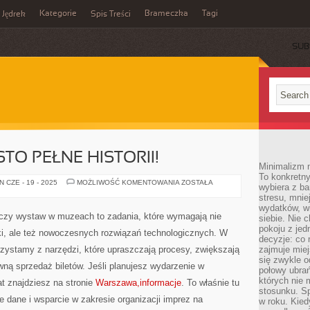
Kategorie
Brameczka
Tagi
Jędrek
Spis Treści
SUB
TO PEŁNE HISTORII!
Minimalizm n
To konkretny
WARSZAWA:
 CZE - 19 - 2025
MOŻLIWOŚĆ KOMENTOWANIA
ZOSTAŁA
wybiera z b
MIASTO
stresu, mnie
PEŁNE
HISTORII!
wydatków, wi
czy wystaw w muzeach to zadania, które wymagają nie
siebie. Nie 
pokoju z je
tyki, ale też nowoczesnych rozwiązań technologicznych. W
decyzje: co 
orzystamy z narzędzi, które upraszczają procesy, zwiększają
zajmuje miej
się zwykle o
ną sprzedaż biletów. Jeśli planujesz wydarzenie w
połowy ubrań
których nie
t znajdziesz na stronie
Warszawa,informacje
. To właśnie tu
stosunku. S
e dane i wsparcie w zakresie organizacji imprez na
w roku. Kie