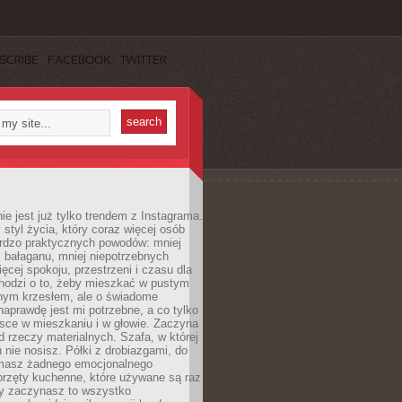
SCRIBE
FACEBOOK
TWITTER
ie jest już tylko trendem z Instagrama.
 styl życia, który coraz więcej osób
ardzo praktycznych powodów: mniej
j bałaganu, mniej niepotrzebnych
ęcej spokoju, przestrzeni i czasu dla
chodzi o to, żeby mieszkać w pustym
dnym krzesłem, ale o świadome
naprawdę jest mi potrzebne, a co tylko
sce w mieszkaniu i w głowie. Zaczyna
d rzeczy materialnych. Szafa, w której
 nie nosisz. Półki z drobiazgami, do
 masz żadnego emocjonalnego
przęty kuchenne, które używane są raz
dy zaczynasz to wszystko