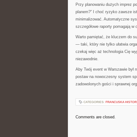
Przy planowaniu dużych imprez poj
planem?” I choć ryzyko zawsze ist
minimalizować. Automatyczne syst
szczegółowe raporty pomagają w o
Warto pamiętać, że kluczem do su
— taki, który nie tylko ułatwia or
czekaj więc aż technologia Cię wy
niezawodnie.
Aby Twój event w Warszawie był 
postaw na nowoczesny system sprze
zadowolonych gości i sprawnej org
CATEGORIES:
FRANCUSKA HISTORI
Comments are closed.