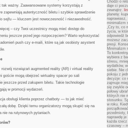
Chodzi o rel
st tak ważny. Zaawansowane systemy korzystają z
daje ci pocz
zewnątrz.
li
re zapewniają autentyczność biletu i szybkie sprawdzenie
planetę: kup
naprawiasz, 
 do sejfu — kluczem jest nowoczesność i niezawodność.
minimalizm s
„Czy to, co 
 więcej – czy Twoi uczestnicy mogą mieć dostęp do
życia, w któ
zeniu jeszcze przed jego rozpoczęciem? Warto wykorzystać
odpowiedź brz
możesz zacz
iadomień push czy e-maili, które są jak osobisty asystent
presji. Kons
Minimalizm n
le.
To konkretny
wybiera z b
ie
stresu, mnie
wydatków, wi
zwój rozwiązań augmented reality (AR) i virtual reality
siebie. Nie 
pokoju z je
ni goście mogą obejrzeć wirtualny spacer po sali
decyzje: co 
e jeszcze przed zakupem biletu. Takie technologie
zajmuje miej
się zwykle o
gają w promocji wydarzeń.
połowy ubrań
których nie
ja obsługi klienta poprzez chatboty — to jak mieć
stosunku. S
w roku. Kie
całą dobę. Dzięki temu organizatorzy mogą skupić się na
porządkować,
a nie na rutynowych pytaniach.
przedmioty, k
naprawdę je 
każda rzecz 
torów?
czasowy – m