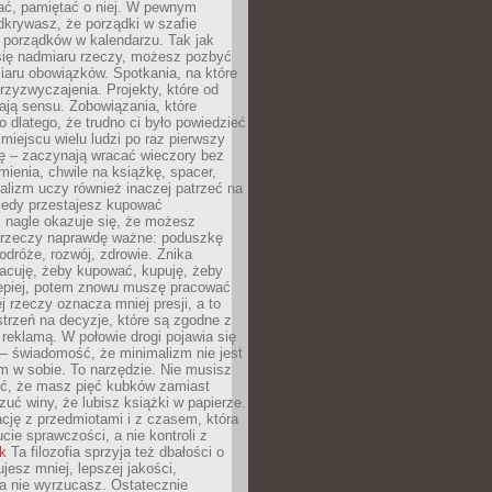
ć, pamiętać o niej. W pewnym
krywasz, że porządki w szafie
 porządków w kalendarzu. Tak jak
ię nadmiaru rzeczy, możesz pozbyć
iaru obowiązków. Spotkania, na które
rzyzwyczajenia. Projekty, które od
ają sensu. Zobowiązania, które
ko dlatego, że trudno ci było powiedzieć
 miejscu wielu ludzi po raz pierwszy
ę – zaczynają wracać wieczory bez
ienia, chwile na książkę, spacer,
alizm uczy również inaczej patrzeć na
iedy przestajesz kupować
 nagle okazuje się, że możesz
 rzeczy naprawdę ważne: poduszkę
odróże, rozwój, zdrowie. Znika
acuję, żeby kupować, kupuję, żeby
lepiej, potem znowu muszę pracować
ej rzeczy oznacza mniej presji, a to
strzeń na decyzje, które są zgodne z
z reklamą. W połowie drogi pojawia się
– świadomość, że minimalizm nie jest
 w sobie. To narzędzie. Nie musisz
yć, że masz pięć kubków zamiast
zuć winy, że lubisz książki w papierze.
ację z przedmiotami i z czasem, która
ucie sprawczości, a nie kontroli z
nk
Ta filozofia sprzyja też dbałości o
ujesz mniej, lepszej jakości,
a nie wyrzucasz. Ostatecznie