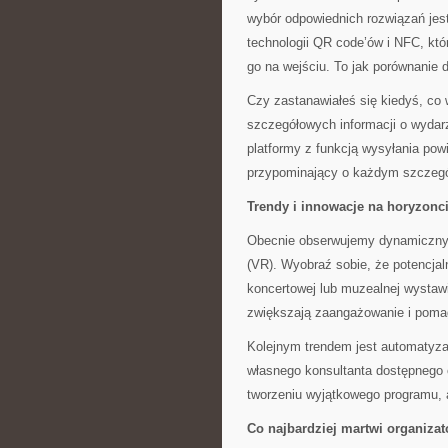
wybór odpowiednich rozwiązań je
technologii QR code’ów i NFC, któ
go na wejściu. To jak porównanie
Czy zastanawiałeś się kiedyś, co
szczegółowych informacji o wydar
platformy z funkcją wysyłania pow
przypominający o każdym szczegó
Trendy i innowacje na horyzonc
Obecnie obserwujemy dynamiczny ro
(VR). Wyobraź sobie, że potencjal
koncertowej lub muzealnej wystawi
zwiększają zaangażowanie i poma
Kolejnym trendem jest automatyzac
własnego konsultanta dostępnego 
tworzeniu wyjątkowego programu, 
Co najbardziej martwi organiza