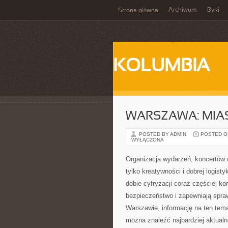
Archiwum
Byki
Strona główna
KOLUMBIA
WARSZAWA: MIAS
POSTED BY ADMIN
POSTED ON
WYŁĄCZONA
Organizacja wydarzeń, koncertów 
tylko kreatywności i dobrej logis
dobie cyfryzacji coraz częściej k
bezpieczeństwo i zapewniają spraw
Warszawie, informację na ten tema
można znaleźć najbardziej aktualn