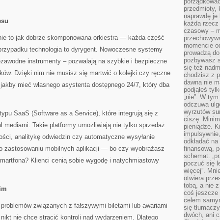
porządkować,
przedmioty, k
naprawdę je 
esu
każda rzecz 
czasowy – m
nie to jak dobrze skomponowana orkiestra — każda część
przechowywa
momencie od
 przypadku technologia to dyrygent. Nowoczesne systemy
prowadzą do
pozbywasz s
iezawodne instrumenty – pozwalają na szybkie i bezpieczne
się też nadm
ków. Dzięki nim nie musisz się martwić o kolejki czy ręczne
chodzisz z p
dawna nie m
 jakby mieć własnego asystenta dostępnego 24/7, który dba
podjąłeś tyl
„nie”. W tym
odczuwa ulg
wyrzutów sum
 typu SaaS (Software as a Service), które integrują się z
ciszę. Minim
l mediami. Takie platformy umożliwiają nie tylko sprzedaż
pieniądze. K
impulsywnie,
 gości, analitykę odwiedzin czy automatyczne wysyłanie
odkładać na
o zastosowaniu mobilnych aplikacji — bo czy wyobrażasz
finansową, p
schemat: „pr
smartfona? Klienci cenią sobie wygodę i natychmiastowy
poczuć się 
więcej”. Mni
otwiera prze
tobą, a nie 
kim
coś jeszcze 
celem samym
 problemów związanych z fałszywymi biletami lub awariami
się tłumacz
dwóch, ani c
nikt nie chce stracić kontroli nad wydarzeniem. Dlatego