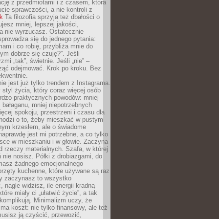
ację z przedmiotami i z czasem, która
ucie sprawczości, a nie kontroli z
nk
Ta filozofia sprzyja też dbałości o
ujesz mniej, lepszej jakości,
a nie wyrzucasz. Ostatecznie
prowadza się do jednego pytania:
mam i co robię, przybliża mnie do
rym dobrze się czuję?”. Jeśli
mi „tak”, świetnie. Jeśli „nie” –
ąć odejmować. Krok po kroku. Bez
ekwentnie.
ie jest już tylko trendem z Instagrama.
 styl życia, który coraz więcej osób
ardzo praktycznych powodów: mniej
j bałaganu, mniej niepotrzebnych
ęcej spokoju, przestrzeni i czasu dla
chodzi o to, żeby mieszkać w pustym
dnym krzesłem, ale o świadome
naprawdę jest mi potrzebne, a co tylko
sce w mieszkaniu i w głowie. Zaczyna
d rzeczy materialnych. Szafa, w której
 nie nosisz. Półki z drobiazgami, do
 masz żadnego emocjonalnego
przęty kuchenne, które używane są raz
dy zaczynasz to wszystko
 nagle widzisz, ile energii kradną
tóre miały ci „ułatwić życie”, a tak
komplikują. Minimalizm uczy, że
ma koszt: nie tylko finansowy, ale też
usisz ją czyścić, przewozić,