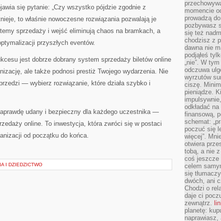
przechowywa
awia się pytanie: „Czy wszystko pójdzie zgodnie z
momencie od
prowadzą do
nieje, to właśnie nowoczesne rozwiązania pozwalają je
pozbywasz s
emy sprzedaży i wejść eliminują chaos na bramkach, a
się też nadm
chodzisz z p
ptymalizacji przyszłych eventów.
dawna nie m
podjąłeś tyl
kcesu jest dobrze dobrany system sprzedaży biletów online
„nie”. W tym
odczuwa ulg
ganizację, ale także podnosi prestiż Twojego wydarzenia. Nie
wyrzutów sum
przedzi — wybierz rozwiązanie, które działa szybko i
ciszę. Minim
pieniądze. K
impulsywnie,
odkładać na
naprawdę udany i bezpieczny dla każdego uczestnika —
finansową, p
schemat: „pr
daży online. To inwestycja, która zwróci się w postaci
poczuć się 
anizacji od początku do końca.
więcej”. Mni
otwiera prze
tobą, a nie 
coś jeszcze 
A I DZIEDZICTWO
celem samym
się tłumacz
dwóch, ani c
Chodzi o rel
daje ci pocz
zewnątrz.
li
planetę: kup
naprawiasz, 