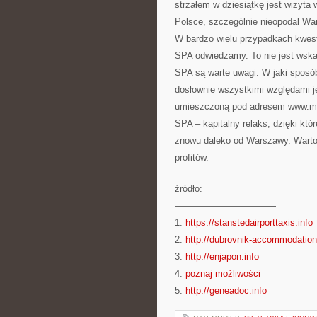
strzałem w dziesiątkę jest wizyt
Polsce, szczególnie nieopodal Wa
W bardzo wielu przypadkach kwesti
SPA odwiedzamy. To nie jest wska
SPA są warte uwagi. W jaki sposób
dosłownie wszystkimi względami j
umieszczoną pod adresem www.man
SPA – kapitalny relaks, dzięki kt
znowu daleko od Warszawy. Warto 
profitów.
źródło:
———————————
1.
https://stanstedairporttaxis.info
2.
http://dubrovnik-accommodation
3.
http://enjapon.info
4.
poznaj możliwości
5.
http://geneadoc.info