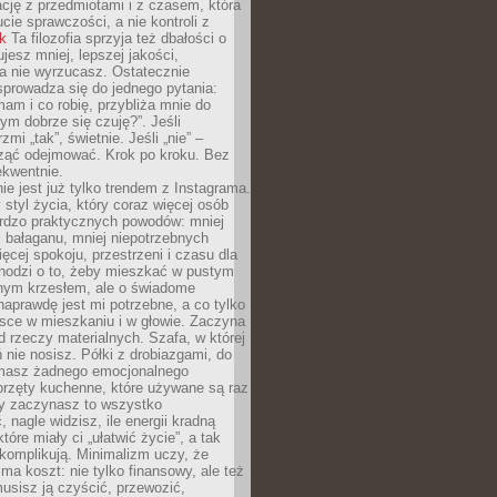
ację z przedmiotami i z czasem, która
ucie sprawczości, a nie kontroli z
nk
Ta filozofia sprzyja też dbałości o
ujesz mniej, lepszej jakości,
a nie wyrzucasz. Ostatecznie
prowadza się do jednego pytania:
mam i co robię, przybliża mnie do
rym dobrze się czuję?”. Jeśli
mi „tak”, świetnie. Jeśli „nie” –
ąć odejmować. Krok po kroku. Bez
ekwentnie.
ie jest już tylko trendem z Instagrama.
 styl życia, który coraz więcej osób
ardzo praktycznych powodów: mniej
j bałaganu, mniej niepotrzebnych
ęcej spokoju, przestrzeni i czasu dla
chodzi o to, żeby mieszkać w pustym
dnym krzesłem, ale o świadome
naprawdę jest mi potrzebne, a co tylko
sce w mieszkaniu i w głowie. Zaczyna
d rzeczy materialnych. Szafa, w której
 nie nosisz. Półki z drobiazgami, do
 masz żadnego emocjonalnego
przęty kuchenne, które używane są raz
dy zaczynasz to wszystko
 nagle widzisz, ile energii kradną
tóre miały ci „ułatwić życie”, a tak
komplikują. Minimalizm uczy, że
ma koszt: nie tylko finansowy, ale też
usisz ją czyścić, przewozić,