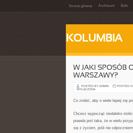
Archiwum
Byki
Strona główna
KOLUMBIA
W JAKI SPOSÓB
WARSZAWY?
POSTED BY ADMIN
POSTED ON
WYŁĄCZONA
Co zrobić, aby o wiele lepiej się 
Chcesz wypocząć niedaleko stolic
prawda jest taka, że w wielu przy
się z życiem, jeśli nie odpocznie