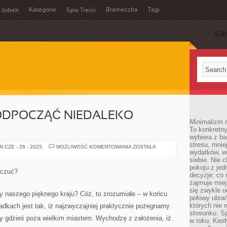
Kategorie
Brameczka
Tagi
Jędrek
Spis Treści
SUB
 ODPOCZĄĆ NIEDALEKO
Minimalizm n
To konkretny
wybiera z b
stresu, mnie
W
 CZE - 28 - 2025
MOŻLIWOŚĆ KOMENTOWANIA
ZOSTAŁA
wydatków, wi
JAKI
SPOSÓB
siebie. Nie 
ODPOCZĄĆ
pokoju z je
NIEDALEKO
poczuć?
WARSZAWY?
decyzje: co 
zajmuje miej
się zwykle o
y naszego pięknego kraju? Cóż, to zrozumiałe – w końcu
połowy ubrań
których nie
padkach jest tak, iż najzwyczajniej praktycznie pożegnamy
stosunku. S
my gdzieś poza wielkim miastem. Wychodzę z założenia, iż
w roku. Kie