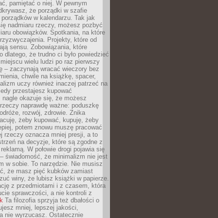
ć, pamiętać o niej. W pewnym
krywasz, że porządki w szafie
 porządków w kalendarzu. Tak jak
ię nadmiaru rzeczy, możesz pozbyć
iaru obowiązków. Spotkania, na które
rzyzwyczajenia. Projekty, które od
ają sensu. Zobowiązania, które
ko dlatego, że trudno ci było powiedzieć
 miejscu wielu ludzi po raz pierwszy
ę – zaczynają wracać wieczory bez
ienia, chwile na książkę, spacer,
alizm uczy również inaczej patrzeć na
iedy przestajesz kupować
 nagle okazuje się, że możesz
 rzeczy naprawdę ważne: poduszkę
odróże, rozwój, zdrowie. Znika
acuję, żeby kupować, kupuję, żeby
lepiej, potem znowu muszę pracować
ej rzeczy oznacza mniej presji, a to
strzeń na decyzje, które są zgodne z
z reklamą. W połowie drogi pojawia się
– świadomość, że minimalizm nie jest
 w sobie. To narzędzie. Nie musisz
yć, że masz pięć kubków zamiast
zuć winy, że lubisz książki w papierze.
ację z przedmiotami i z czasem, która
ucie sprawczości, a nie kontroli z
nk
Ta filozofia sprzyja też dbałości o
ujesz mniej, lepszej jakości,
a nie wyrzucasz. Ostatecznie