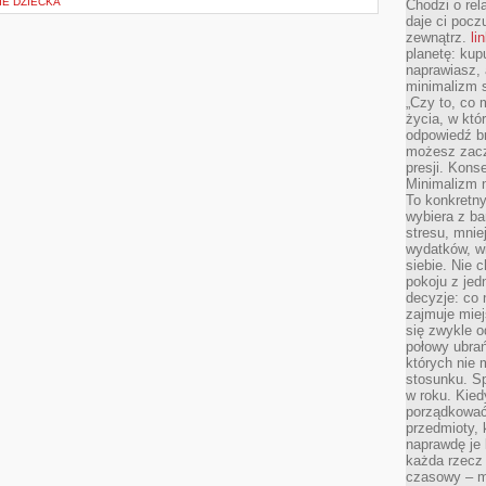
IE DZIECKA
Chodzi o rel
daje ci pocz
zewnątrz.
li
planetę: kup
naprawiasz, 
minimalizm s
„Czy to, co 
życia, w któ
odpowiedź brz
możesz zacz
presji. Kons
Minimalizm n
To konkretny
wybiera z b
stresu, mnie
wydatków, wi
siebie. Nie 
pokoju z je
decyzje: co 
zajmuje miej
się zwykle o
połowy ubrań
których nie
stosunku. S
w roku. Kie
porządkować,
przedmioty, k
naprawdę je 
każda rzecz 
czasowy – m