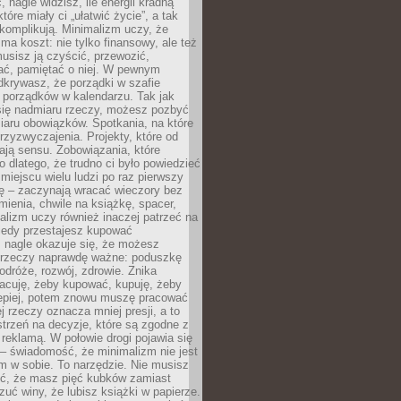
 nagle widzisz, ile energii kradną
tóre miały ci „ułatwić życie”, a tak
komplikują. Minimalizm uczy, że
ma koszt: nie tylko finansowy, ale też
usisz ją czyścić, przewozić,
ć, pamiętać o niej. W pewnym
krywasz, że porządki w szafie
 porządków w kalendarzu. Tak jak
ię nadmiaru rzeczy, możesz pozbyć
iaru obowiązków. Spotkania, na które
rzyzwyczajenia. Projekty, które od
ają sensu. Zobowiązania, które
ko dlatego, że trudno ci było powiedzieć
 miejscu wielu ludzi po raz pierwszy
ę – zaczynają wracać wieczory bez
ienia, chwile na książkę, spacer,
alizm uczy również inaczej patrzeć na
iedy przestajesz kupować
 nagle okazuje się, że możesz
 rzeczy naprawdę ważne: poduszkę
odróże, rozwój, zdrowie. Znika
acuję, żeby kupować, kupuję, żeby
lepiej, potem znowu muszę pracować
ej rzeczy oznacza mniej presji, a to
strzeń na decyzje, które są zgodne z
z reklamą. W połowie drogi pojawia się
– świadomość, że minimalizm nie jest
 w sobie. To narzędzie. Nie musisz
yć, że masz pięć kubków zamiast
zuć winy, że lubisz książki w papierze.