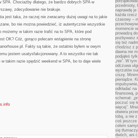
porządkować,
a w SPA. Chociażby dlatego, że bardzo dobrych SPA w
przedmioty, k
rszawy, zdecydowanie nie brakuje.
naprawdę je 
każda rzecz 
a jest taka, że raczej nie zwracamy dużej uwagi na to jakie
czasowy – m
przechowywa
zane, bo nie można powiedzieć, iż autentycznie wszystkie
momencie od
 możemy w takim razie trafić na to SPA, które pod
prowadzą do
pozbywasz s
est OK? Cóż, gorąco polecam wstąpienie na stronę
się też nadm
orhouse.pl. Fakty są takie, że ostatnio byłem w owym
chodzisz z p
dawna nie m
óremu jestem usatysfakcjonowany. A to wszystko nie tak
podjąłeś tyl
„nie”. W tym
w takim razie spędzić weekend w SPA, bo to daje wiele
odczuwa ulg
wyrzutów sum
ciszę. Minim
pieniądze. K
impulsywnie,
odkładać na
finansową, p
schemat: „pr
poczuć się 
s.info
więcej”. Mni
otwiera prze
tobą, a nie 
coś jeszcze 
celem samym
się tłumacz
dwóch, ani c