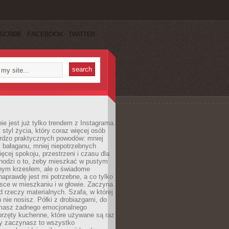
SCRIBE
FACEBOOK
TWITTER
ie jest już tylko trendem z Instagrama.
 styl życia, który coraz więcej osób
ardzo praktycznych powodów: mniej
j bałaganu, mniej niepotrzebnych
ęcej spokoju, przestrzeni i czasu dla
chodzi o to, żeby mieszkać w pustym
dnym krzesłem, ale o świadome
naprawdę jest mi potrzebne, a co tylko
sce w mieszkaniu i w głowie. Zaczyna
d rzeczy materialnych. Szafa, w której
 nie nosisz. Półki z drobiazgami, do
 masz żadnego emocjonalnego
przęty kuchenne, które używane są raz
dy zaczynasz to wszystko