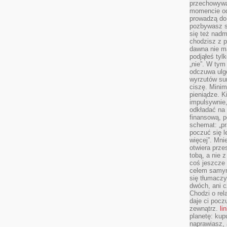
przechowywa
momencie od
prowadzą do
pozbywasz s
się też nadm
chodzisz z p
dawna nie m
podjąłeś tyl
„nie”. W tym
odczuwa ulg
wyrzutów sum
ciszę. Minim
pieniądze. K
impulsywnie,
odkładać na
finansową, p
schemat: „pr
poczuć się 
więcej”. Mni
otwiera prze
tobą, a nie 
coś jeszcze 
celem samym
się tłumacz
dwóch, ani c
Chodzi o rel
daje ci pocz
zewnątrz.
li
planetę: kup
naprawiasz, 