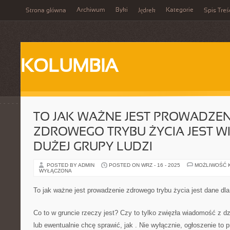
Archiwum
Byki
Kategorie
Strona główna
Jędrek
Spis Treś
KOLUMBIA
TO JAK WAŻNE JEST PROWADZEN
ZDROWEGO TRYBU ŻYCIA JEST 
DUŻEJ GRUPY LUDZI
POSTED BY ADMIN
POSTED ON WRZ - 16 - 2025
MOŻLIWOŚĆ 
WYŁĄCZONA
To jak ważne jest prowadzenie zdrowego trybu życia jest dane dla
Co to w gruncie rzeczy jest? Czy to tylko zwięzła wiadomość z dz
lub ewentualnie chcę sprawić, jak . Nie wyłącznie, ogłoszenie to