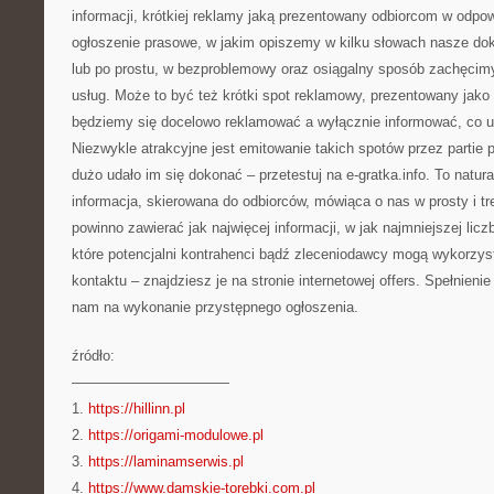
informacji, krótkiej reklamy jaką prezentowany odbiorcom w odpo
ogłoszenie prasowe, w jakim opiszemy w kilku słowach nasze dok
lub po prostu, w bezproblemowy oraz osiągalny sposób zachęcim
usług. Może to być też krótki spot reklamowy, prezentowany jako
będziemy się docelowo reklamować a wyłącznie informować, co u
Niezwykle atrakcyjne jest emitowanie takich spotów przez partie p
dużo udało im się dokonać – przetestuj na e-gratka.info. To natura
informacja, skierowana do odbiorców, mówiąca o nas w prosty i t
powinno zawierać jak najwięcej informacji, w jak najmniejszej lic
które potencjalni kontrahenci bądź zleceniodawcy mogą wykorzys
kontaktu – znajdziesz je na stronie internetowej offers. Spełnieni
nam na wykonanie przystępnego ogłoszenia.
źródło:
———————————
1.
https://hillinn.pl
2.
https://origami-modulowe.pl
3.
https://laminamserwis.pl
4.
https://www.damskie-torebki.com.pl