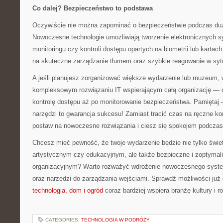
Co dalej? Bezpieczeństwo to podstawa
Oczywiście nie można zapominać o bezpieczeństwie podczas d
Nowoczesne technologie umożliwiają tworzenie elektronicznych
monitoringu czy kontroli dostępu opartych na biometrii lub karta
na skuteczne zarządzanie tłumem oraz szybkie reagowanie w syt
A jeśli planujesz zorganizować większe wydarzenie lub muzeum,
kompleksowym rozwiązaniu IT wspierającym całą organizację — o
kontrolę dostępu aż po monitorowanie bezpieczeństwa. Pamiętaj 
narzędzi to gwarancja sukcesu! Zamiast tracić czas na ręczne kon
postaw na nowoczesne rozwiązania i ciesz się spokojem podczas
Chcesz mieć pewność, że twoje wydarzenie będzie nie tylko świ
artystycznym czy edukacyjnym, ale także bezpieczne i zoptyma
organizacyjnym? Warto rozważyć wdrożenie nowoczesnego system
oraz narzędzi do zarządzania wejściami. Sprawdź możliwości już
technologia, dom i ogród
coraz bardziej wspiera branżę kultury i r
CATEGORIES:
TECHNOLOGIA W PODRÓŻY