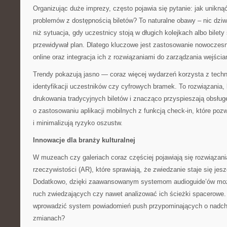
Organizując duże imprezy, często pojawia się pytanie: jak unikną
problemów z dostępnością biletów? To naturalne obawy – nic dzi
niż sytuacja, gdy uczestnicy stoją w długich kolejkach albo bilety
przewidywał plan. Dlatego kluczowe jest zastosowanie nowocze
online oraz integracja ich z rozwiązaniami do zarządzania wejści
Trendy pokazują jasno — coraz więcej wydarzeń korzysta z techn
identyfikacji uczestników czy cyfrowych bramek. To rozwiązania, 
drukowania tradycyjnych biletów i znacząco przyspieszają obsług
o zastosowaniu aplikacji mobilnych z funkcją check-in, które poz
i minimalizują ryzyko oszustw.
Innowacje dla branży kulturalnej
W muzeach czy galeriach coraz częściej pojawiają się rozwiązani
rzeczywistości (AR), które sprawiają, że zwiedzanie staje się jes
Dodatkowo, dzięki zaawansowanym systemom audioguide’ów możn
ruch zwiedzających czy nawet analizować ich ścieżki spacerowe. 
wprowadzić system powiadomień push przypominających o nadch
zmianach?