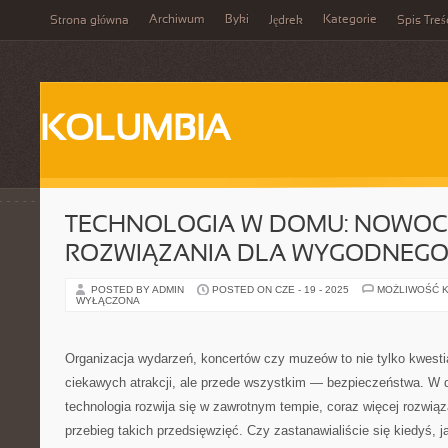
Archiwum
Byki
Kategorie
Strona główna
Jędrek
Spis Treś
KOLUMBIA
TECHNOLOGIA W DOMU: NOWOC
ROZWIĄZANIA DLA WYGODNEGO 
POSTED BY ADMIN
POSTED ON CZE - 19 - 2025
MOŻLIWOŚĆ 
WYŁĄCZONA
Organizacja wydarzeń, koncertów czy muzeów to nie tylko kwestia
ciekawych atrakcji, ale przede wszystkim — bezpieczeństwa. W d
technologia rozwija się w zawrotnym tempie, coraz więcej rozwi
przebieg takich przedsięwzięć. Czy zastanawialiście się kiedyś, 