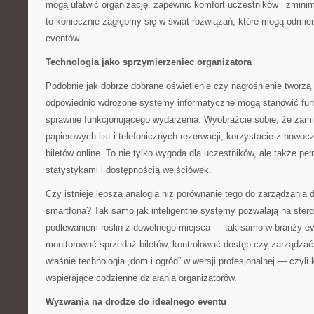
mogą ułatwić organizację, zapewnić komfort uczestników i zminim
to koniecznie zagłębmy się w świat rozwiązań, które mogą odmie
eventów.
Technologia jako sprzymierzeniec organizatora
Podobnie jak dobrze dobrane oświetlenie czy nagłośnienie tworzą
odpowiednio wdrożone systemy informatyczne mogą stanowić fun
sprawnie funkcjonującego wydarzenia. Wyobraźcie sobie, że zami
papierowych list i telefonicznych rezerwacji, korzystacie z nowo
biletów online. To nie tylko wygoda dla uczestników, ale także pe
statystykami i dostępnością wejściówek.
Czy istnieje lepsza analogia niż porównanie tego do zarządzani
smartfona? Tak samo jak inteligentne systemy pozwalają na ster
podlewaniem roślin z dowolnego miejsca — tak samo w branży e
monitorować sprzedaż biletów, kontrolować dostęp czy zarządzać
właśnie technologia „dom i ogród” w wersji profesjonalnej — czyl
wspierające codzienne działania organizatorów.
Wyzwania na drodze do idealnego eventu