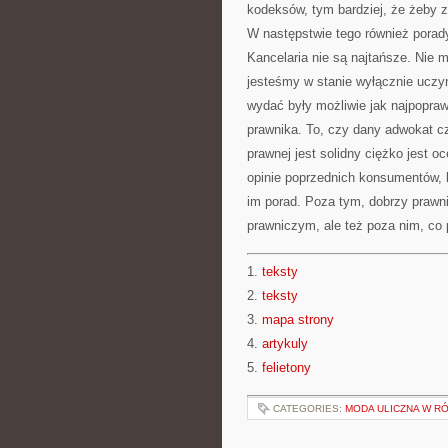
kodeksów, tym bardziej, że żeby z
W następstwie tego również porady,
Kancelaria nie są najtańsze. Nie 
jesteśmy w stanie wyłącznie uczyn
wydać były możliwie jak najpopra
prawnika. To, czy dany adwokat cz
prawnej jest solidny ciężko jest o
opinie poprzednich konsumentów, k
im porad. Poza tym, dobrzy prawni
prawniczym, ale też poza nim, co p
1.
teksty
2.
teksty
3.
mapa strony
4.
artykuly
5.
felietony
CATEGORIES:
MODA ULICZNA W R