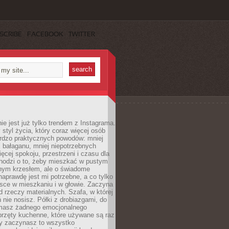
SCRIBE
FACEBOOK
TWITTER
ie jest już tylko trendem z Instagrama.
 styl życia, który coraz więcej osób
ardzo praktycznych powodów: mniej
j bałaganu, mniej niepotrzebnych
ęcej spokoju, przestrzeni i czasu dla
chodzi o to, żeby mieszkać w pustym
dnym krzesłem, ale o świadome
naprawdę jest mi potrzebne, a co tylko
sce w mieszkaniu i w głowie. Zaczyna
d rzeczy materialnych. Szafa, w której
 nie nosisz. Półki z drobiazgami, do
 masz żadnego emocjonalnego
przęty kuchenne, które używane są raz
dy zaczynasz to wszystko