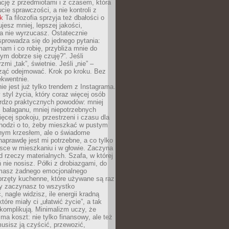
ację z przedmiotami i z czasem, która
ucie sprawczości, a nie kontroli z
nk
Ta filozofia sprzyja też dbałości o
ujesz mniej, lepszej jakości,
a nie wyrzucasz. Ostatecznie
prowadza się do jednego pytania:
mam i co robię, przybliża mnie do
rym dobrze się czuję?”. Jeśli
mi „tak”, świetnie. Jeśli „nie” –
ąć odejmować. Krok po kroku. Bez
ekwentnie.
ie jest już tylko trendem z Instagrama.
 styl życia, który coraz więcej osób
ardzo praktycznych powodów: mniej
j bałaganu, mniej niepotrzebnych
ęcej spokoju, przestrzeni i czasu dla
chodzi o to, żeby mieszkać w pustym
dnym krzesłem, ale o świadome
naprawdę jest mi potrzebne, a co tylko
sce w mieszkaniu i w głowie. Zaczyna
d rzeczy materialnych. Szafa, w której
 nie nosisz. Półki z drobiazgami, do
 masz żadnego emocjonalnego
przęty kuchenne, które używane są raz
dy zaczynasz to wszystko
 nagle widzisz, ile energii kradną
tóre miały ci „ułatwić życie”, a tak
komplikują. Minimalizm uczy, że
ma koszt: nie tylko finansowy, ale też
usisz ją czyścić, przewozić,