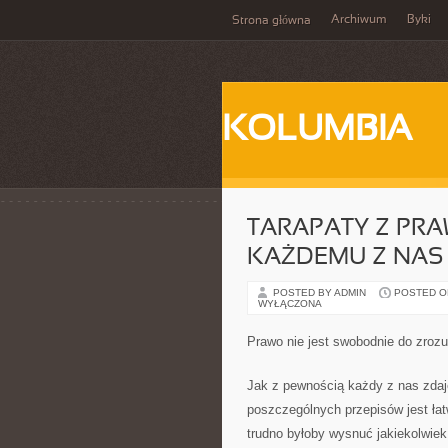
Archiwum
Byki
Strona główna
KOLUMBIA
TARAPATY Z PR
KAŻDEMU Z NAS
POSTED BY ADMIN
POSTED ON
WYŁĄCZONA
Prawo nie jest swobodnie do zrozu
Jak z pewnością każdy z nas zdaj
poszczególnych przepisów jest łat
trudno byłoby wysnuć jakiekolwiek