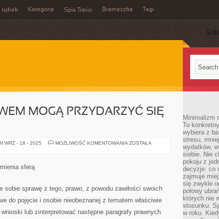
Kategorie
Brameczka
Tagi
Jędrek
Spis Treści
SUB
AWEM MOGĄ PRZYDARZYĆ SIĘ
Minimalizm n
To konkretny
wybiera z b
stresu, mnie
TARAPATY
 WRZ - 18 - 2025
MOŻLIWOŚĆ KOMENTOWANIA
ZOSTAŁA
wydatków, wi
Z
PRAWEM
siebie. Nie 
MOGĄ
pokoju z je
PRZYDARZYĆ
mienia sferą
decyzje: co 
SIĘ
KAŻDEMU
zajmuje miej
Z
się zwykle o
NAS
e sobie sprawę z tego, prawo, z powodu zawiłości swoich
połowy ubrań
których nie
we do pojęcie i osobie nieobeznanej z tematem właściwie
stosunku. S
 wnioski lub zinterpretować następne paragrafy prawnych
w roku. Kie