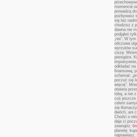
przechowywa
momencie od
prowadzą do
pozbywasz s
się też nadm
chodzisz z p
dawna nie m
podjąłeś tyl
„nie”. W tym
odczuwa ulg
wyrzutów sum
ciszę. Minim
pieniądze. K
impulsywnie,
odkładać na
finansową, p
schemat: „pr
poczuć się 
więcej”. Mni
otwiera prze
tobą, a nie 
coś jeszcze 
celem samym
się tłumacz
dwóch, ani c
Chodzi o rel
daje ci pocz
zewnątrz.
li
planetę: kup
naprawiasz, 