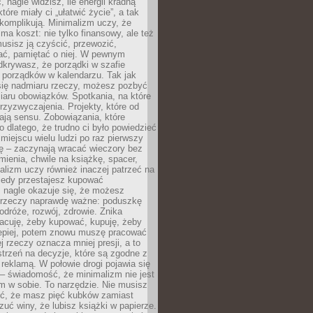
 nagle widzisz, ile energii kradną
tóre miały ci „ułatwić życie”, a tak
komplikują. Minimalizm uczy, że
ma koszt: nie tylko finansowy, ale też
usisz ją czyścić, przewozić,
ć, pamiętać o niej. W pewnym
krywasz, że porządki w szafie
 porządków w kalendarzu. Tak jak
ię nadmiaru rzeczy, możesz pozbyć
iaru obowiązków. Spotkania, na które
rzyzwyczajenia. Projekty, które od
ają sensu. Zobowiązania, które
ko dlatego, że trudno ci było powiedzieć
 miejscu wielu ludzi po raz pierwszy
ę – zaczynają wracać wieczory bez
ienia, chwile na książkę, spacer,
alizm uczy również inaczej patrzeć na
iedy przestajesz kupować
 nagle okazuje się, że możesz
 rzeczy naprawdę ważne: poduszkę
odróże, rozwój, zdrowie. Znika
acuję, żeby kupować, kupuję, żeby
lepiej, potem znowu muszę pracować
ej rzeczy oznacza mniej presji, a to
strzeń na decyzje, które są zgodne z
z reklamą. W połowie drogi pojawia się
– świadomość, że minimalizm nie jest
 w sobie. To narzędzie. Nie musisz
yć, że masz pięć kubków zamiast
zuć winy, że lubisz książki w papierze.