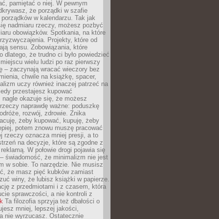
ć, pamiętać o niej. W pewnym
krywasz, że porządki w szafie
 porządków w kalendarzu. Tak jak
ię nadmiaru rzeczy, możesz pozbyć
iaru obowiązków. Spotkania, na które
rzyzwyczajenia. Projekty, które od
ają sensu. Zobowiązania, które
ko dlatego, że trudno ci było powiedzieć
 miejscu wielu ludzi po raz pierwszy
ę – zaczynają wracać wieczory bez
ienia, chwile na książkę, spacer,
alizm uczy również inaczej patrzeć na
iedy przestajesz kupować
 nagle okazuje się, że możesz
 rzeczy naprawdę ważne: poduszkę
odróże, rozwój, zdrowie. Znika
acuję, żeby kupować, kupuję, żeby
lepiej, potem znowu muszę pracować
ej rzeczy oznacza mniej presji, a to
strzeń na decyzje, które są zgodne z
z reklamą. W połowie drogi pojawia się
– świadomość, że minimalizm nie jest
 w sobie. To narzędzie. Nie musisz
yć, że masz pięć kubków zamiast
zuć winy, że lubisz książki w papierze.
ację z przedmiotami i z czasem, która
ucie sprawczości, a nie kontroli z
nk
Ta filozofia sprzyja też dbałości o
ujesz mniej, lepszej jakości,
a nie wyrzucasz. Ostatecznie