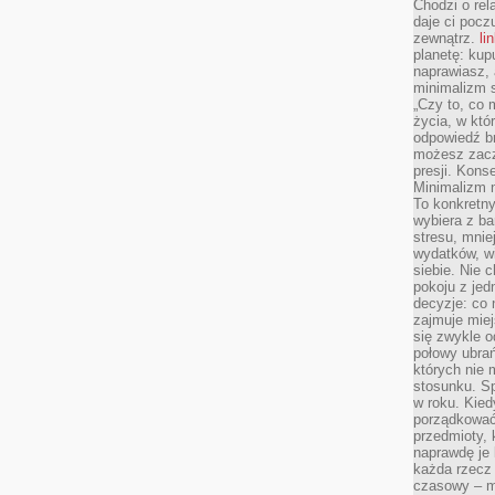
Chodzi o rel
daje ci pocz
zewnątrz.
li
planetę: kup
naprawiasz, 
minimalizm s
„Czy to, co 
życia, w któ
odpowiedź brz
możesz zacz
presji. Kons
Minimalizm n
To konkretny
wybiera z b
stresu, mnie
wydatków, wi
siebie. Nie 
pokoju z je
decyzje: co 
zajmuje miej
się zwykle o
połowy ubrań
których nie
stosunku. S
w roku. Kie
porządkować,
przedmioty, k
naprawdę je 
każda rzecz 
czasowy – m