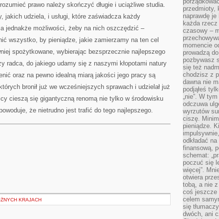
porządkować,
rozumieć prawo należy skończyć długie i uciążliwe studia.
przedmioty, k
naprawdę je 
 jakich udziela, i usługi, które zaświadcza każdy
każda rzecz 
ma jednakże możliwości, żeby na nich oszczędzić –
czasowy – m
przechowywa
ić wszystko, by pieniądze, jakie zamierzamy na ten cel
momencie od
wniej spożytkowane, wybierając bezsprzecznie najlepszego
prowadzą do
pozbywasz s
y radca, do jakiego udamy się z naszymi kłopotami natury
się też nadm
chodzisz z p
cenić oraz na pewno idealną miarą jakości jego pracy są
dawna nie m
tórych bronił już we wcześniejszych sprawach i udzielał już
podjąłeś tyl
„nie”. W tym
cy cieszą się gigantyczną renomą nie tylko w środowisku
odczuwa ulg
owoduje, że nietrudno jest trafić do tego najlepszego.
wyrzutów sum
ciszę. Minim
pieniądze. K
impulsywnie,
odkładać na
finansową, p
schemat: „pr
poczuć się 
więcej”. Mni
otwiera prze
tobą, a nie 
coś jeszcze 
celem samym
ÓŻNYCH KRAJACH
się tłumacz
dwóch, ani c