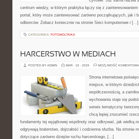
cyfrowe. Już sama nazwa se
centrum wiedzy, w którym praktyka łączy się z zainteresowaniem
portal, który może zainteresować zarówno początkujących, jak i 
odbiorców. Zobacz koniecznie na stronie Sieci komputerowe i […]
CATEGORIES:
FOTOWOLTAIKA
HARCERSTWO W MEDIACH
POSTED BY ADMIN
MAR - 16 - 2026
MOŻLIWOŚĆ KOMENTOWA
Strona internetowa poświęc
miejsce, w którym dziedzic
współczesnością, a zamiłow
wychowania staje się podst
serwis tematyczny tworzon
chcą lepiej zrozumieć rzec
fundamenty tej wyjątkowej wspólnoty oraz odkrywać, jak wielką ro
odgrywają braterstwo, dojrzałość i codzienna służba. Na stronie 
dotyczące zarówno dziejów ruchu harcerskiego, […]