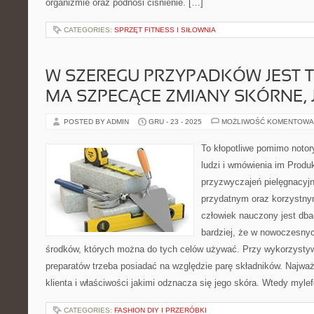
organizmie oraz podnosi ciśnienie. […]
CATEGORIES:
SPRZĘT FITNESS I SIŁOWNIA
W SZEREGU PRZYPADKÓW JEST T
MA SZPECĄCE ZMIANY SKÓRNE, 
POSTED BY ADMIN
GRU - 23 - 2025
MOŻLIWOŚĆ KOMENTOWA
To kłopotliwe pomimo notor
ludzi i wmówienia im Prod
przyzwyczajeń pielęgnacyj
przydatnym oraz korzystny
człowiek nauczony jest dba
bardziej, że w nowoczesnyc
środków, których można do tych celów używać. Przy wykorzysty
preparatów trzeba posiadać na względzie parę składników. Najważ
klienta i właściwości jakimi odznacza się jego skóra. Wtedy mylef
CATEGORIES:
FASHION DIY I PRZERÓBKI