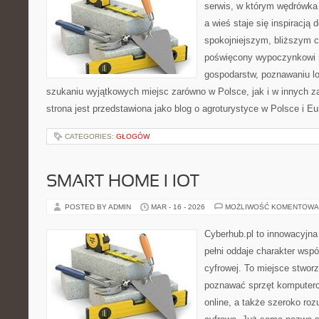
serwis, w którym wędrówka 
a wieś staje się inspiracją
spokojniejszym, bliższym c
poświęcony wypoczynkowi n
gospodarstw, poznawaniu lo
szukaniu wyjątkowych miejsc zarówno w Polsce, jak i w innych 
strona jest przedstawiona jako blog o agroturystyce w Polsce i Eur
CATEGORIES:
GŁOGÓW
SMART HOME I IOT
POSTED BY ADMIN
MAR - 16 - 2026
MOŻLIWOŚĆ KOMENTOWA
Cyberhub.pl to innowacyjna 
pełni oddaje charakter wspó
cyfrowej. To miejsce stworz
poznawać sprzęt komputero
online, a także szeroko ro