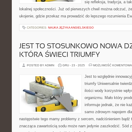
się refleksja, tradycja, a t
lokalnej społeczności. Już od pierwszych chwil można odczuć, że 
ukojenie, gdzie przekaz ma prowadzić do lepszego rozumienia Ewa
CATEGORIES:
NAUKA JĘZYKA ANGIELSKIEGO
JEST TO STOSUNKOWO NOWA DZ
KTÓRA ŚWIECI TRIUMFY
POSTED BY ADMIN
GRU - 23 - 2025
MOŻLIWOŚĆ KOMENTOWA
Jest to względnie innowacyj
triumfy Uniwersalnie twierdz
ilości wody korzystnie wpł
organizmu. Mało który prod
informuje jednak, że nie ka
samo zdrowym napojem dla 
następstwie tego mamy problemy z sercem, nadciśnieniem bądź t
znacząca zawartością sodu może nam jedynie zaszkodzić. Sód 