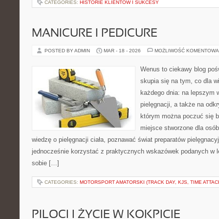
CATEGORIES:
HISTORIE KLIENTÓW I SUKCESY
MANICURE I PEDICURE
POSTED BY ADMIN
MAR - 18 - 2026
MOŻLIWOŚĆ KOMENTOWA
Wenus to ciekawy blog pośw
skupia się na tym, co dla w
każdego dnia: na lepszym w
pielęgnacji, a także na odk
którym można poczuć się ba
miejsce stworzone dla osób
wiedzę o pielęgnacji ciała, poznawać świat preparatów pielęgnacyj
jednocześnie korzystać z praktycznych wskazówek podanych w le
sobie […]
CATEGORIES:
MOTORSPORT AMATORSKI (TRACK DAY, KJS, TIME ATTAC
PILOCI I ŻYCIE W KOKPICIE