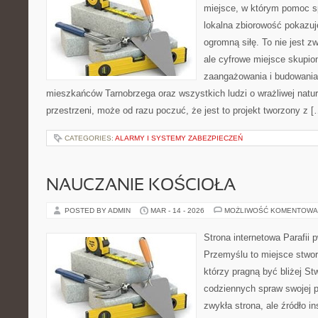
miejsce, w którym pomoc sp
lokalna zbiorowość pokazuj
ogromną siłę. To nie jest z
ale cyfrowe miejsce skupio
zaangażowania i budowania 
mieszkańców Tarnobrzega oraz wszystkich ludzi o wrażliwej naturze
przestrzeni, może od razu poczuć, że jest to projekt tworzony z [
CATEGORIES:
ALARMY I SYSTEMY ZABEZPIECZEŃ
NAUCZANIE KOŚCIOŁA
POSTED BY ADMIN
MAR - 14 - 2026
MOŻLIWOŚĆ KOMENTOWA
Strona internetowa Parafii 
Przemyślu to miejsce stwor
którzy pragną być bliżej St
codziennych spraw swojej par
zwykła strona, ale źródło in