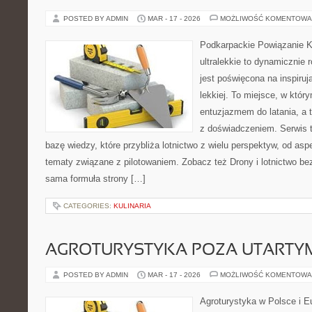
POSTED BY ADMIN
MAR - 17 - 2026
MOŻLIWOŚĆ KOMENTOWA
Podkarpackie Powiązanie K
ultralekkie to dynamicznie r
jest poświęcona na inspiruj
lekkiej. To miejsce, w któr
entuzjazmem do latania, a 
z doświadczeniem. Serwis 
bazę wiedzy, które przybliża lotnictwo z wielu perspektyw, od asp
tematy związane z pilotowaniem. Zobacz też Drony i lotnictwo be
sama formuła strony […]
CATEGORIES:
KULINARIA
AGROTURYSTYKA POZA UTARTY
POSTED BY ADMIN
MAR - 17 - 2026
MOŻLIWOŚĆ KOMENTOWA
Agroturystyka w Polsce i Eu