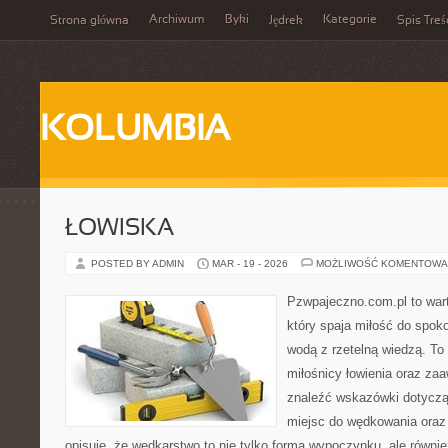
Archiwum
Byki
Kategorie
Strona główna
Jędrek
Spis Treś
KOLUMBIA
ŁOWISKA
POSTED BY ADMIN
MAR - 19 - 2026
MOŻLIWOŚĆ KOMENTOWA
Pzwpajeczno.com.pl to war
który spaja miłość do spo
wodą z rzetelną wiedzą. To
miłośnicy łowienia oraz z
znaleźć wskazówki dotycząc
miejsc do wędkowania oraz 
opisuje, że wędkarstwo to nie tylko forma wypoczynku, ale również