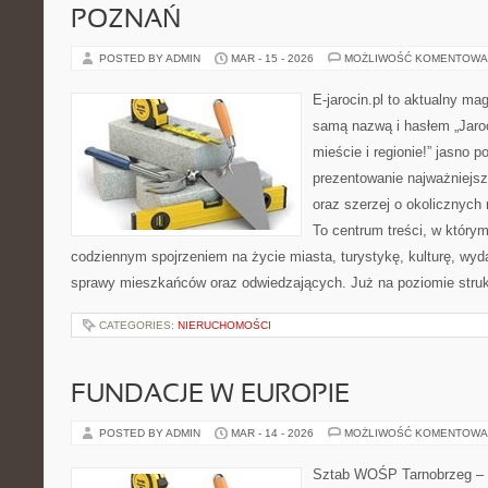
POZNAŃ
POSTED BY ADMIN
MAR - 15 - 2026
MOŻLIWOŚĆ KOMENTOWA
E-jarocin.pl to aktualny ma
samą nazwą i hasłem „Jaroc
mieście i regionie!” jasno p
prezentowanie najważniejszy
oraz szerzej o okolicznych 
To centrum treści, w którym
codziennym spojrzeniem na życie miasta, turystykę, kulturę, wyda
sprawy mieszkańców oraz odwiedzających. Już na poziomie strukt
CATEGORIES:
NIERUCHOMOŚCI
FUNDACJE W EUROPIE
POSTED BY ADMIN
MAR - 14 - 2026
MOŻLIWOŚĆ KOMENTOWA
Sztab WOŚP Tarnobrzeg – G