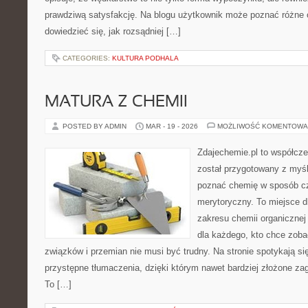
prawdziwą satysfakcję. Na blogu użytkownik może poznać różne ob
dowiedzieć się, jak rozsądniej […]
CATEGORIES:
KULTURA PODHALA
MATURA Z CHEMII
POSTED BY ADMIN
MAR - 19 - 2026
MOŻLIWOŚĆ KOMENTOWA
Zdajechemie.pl to współcze
został przygotowany z myś
poznać chemię w sposób cz
merytoryczny. To miejsce dl
zakresu chemii organicznej 
dla każdego, kto chce zobac
związków i przemian nie musi być trudny. Na stronie spotykają si
przystępne tłumaczenia, dzięki którym nawet bardziej złożone zaga
To […]