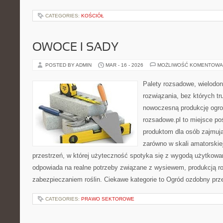
CATEGORIES:
KOŚCIÓŁ
OWOCE I SADY
POSTED BY ADMIN
MAR - 16 - 2026
MOŻLIWOŚĆ KOMENTOWA
Palety rozsadowe, wielodoni
rozwiązania, bez których t
nowoczesną produkcję ogrod
rozsadowe.pl to miejsce p
produktom dla osób zajmują
zarówno w skali amatorskiej,
przestrzeń, w której użyteczność spotyka się z wygodą użytkowan
odpowiada na realne potrzeby związane z wysiewem, produkcją r
zabezpieczaniem roślin. Ciekawe kategorie to Ogród ozdobny prz
CATEGORIES:
PRAWO SEKTOROWE