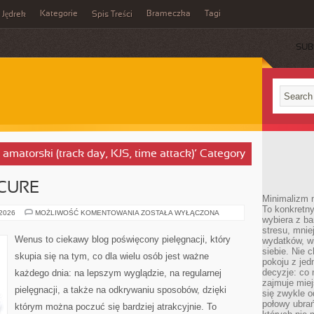
Kategorie
Brameczka
Tagi
Jędrek
Spis Treści
SUB
 amatorski (track day, KJS, time attack)’ Category
ICURE
Minimalizm n
To konkretny
MANICURE
 2026
MOŻLIWOŚĆ KOMENTOWANIA
ZOSTAŁA WYŁĄCZONA
wybiera z b
I
PEDICURE
stresu, mnie
Wenus to ciekawy blog poświęcony pielęgnacji, który
wydatków, wi
siebie. Nie 
skupia się na tym, co dla wielu osób jest ważne
pokoju z je
decyzje: co 
każdego dnia: na lepszym wyglądzie, na regularnej
zajmuje miej
pielęgnacji, a także na odkrywaniu sposobów, dzięki
się zwykle o
połowy ubrań
którym można poczuć się bardziej atrakcyjnie. To