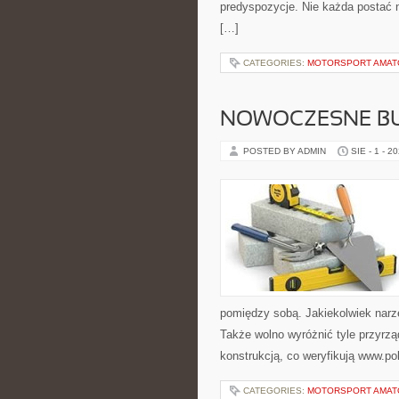
predyspozycje. Nie każda postać n
[…]
CATEGORIES:
MOTORSPORT AMATOR
NOWOCZESNE B
POSTED BY ADMIN
SIE - 1 - 2
pomiędzy sobą. Jakiekolwiek narzę
Także wolno wyróżnić tyle przyrzą
konstrukcją, co weryfikują www.po
CATEGORIES:
MOTORSPORT AMATOR