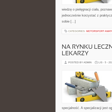
wiedzę o pielęgnacji ciała, poznaw
jednocześnie korzystać z praktyc
sobie […]
CATEGORIES:
MOTORSPORT AMATOR
NA RYNKU LECZN
LEKARZY
POSTED BY ADMIN
LIS - 5 - 2
specjalność. A specjalizacji jest