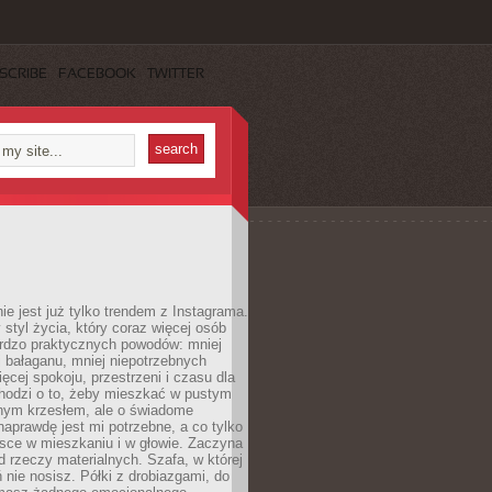
SCRIBE
FACEBOOK
TWITTER
ie jest już tylko trendem z Instagrama.
 styl życia, który coraz więcej osób
ardzo praktycznych powodów: mniej
j bałaganu, mniej niepotrzebnych
ęcej spokoju, przestrzeni i czasu dla
chodzi o to, żeby mieszkać w pustym
dnym krzesłem, ale o świadome
naprawdę jest mi potrzebne, a co tylko
sce w mieszkaniu i w głowie. Zaczyna
d rzeczy materialnych. Szafa, w której
 nie nosisz. Półki z drobiazgami, do