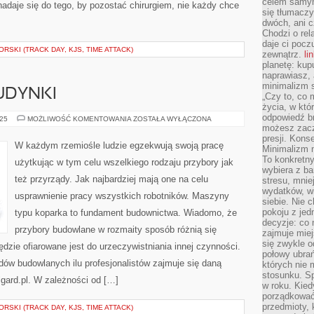
celem samym
adaje się do tego, by pozostać chirurgiem, nie każdy chce
się tłumacz
dwóch, ani c
Chodzi o rel
daje ci pocz
SKI (TRACK DAY, KJS, TIME ATTACK)
zewnątrz.
li
planetę: kup
naprawiasz, 
minimalizm s
UDYNKI
„Czy to, co 
życia, w któ
odpowiedź brz
NOWOCZESNE
025
MOŻLIWOŚĆ KOMENTOWANIA
ZOSTAŁA WYŁĄCZONA
BUDYNKI
możesz zacz
presji. Kons
W każdym rzemiośle ludzie egzekwują swoją pracę
Minimalizm n
To konkretny
użytkując w tym celu wszelkiego rodzaju przybory jak
wybiera z b
też przyrządy. Jak najbardziej mają one na celu
stresu, mnie
wydatków, wi
usprawnienie pracy wszystkich robotników. Maszyny
siebie. Nie 
pokoju z je
typu koparka to fundament budownictwa. Wiadomo, że
decyzje: co 
przybory budowlane w rozmaity sposób różnią się
zajmuje miej
się zwykle o
dzie ofiarowane jest do urzeczywistniania innej czynności.
połowy ubrań
dów budowlanych ilu profesjonalistów zajmuje się daną
których nie
stosunku. S
lgard.pl. W zależności od […]
w roku. Kie
porządkować,
przedmioty, k
SKI (TRACK DAY, KJS, TIME ATTACK)