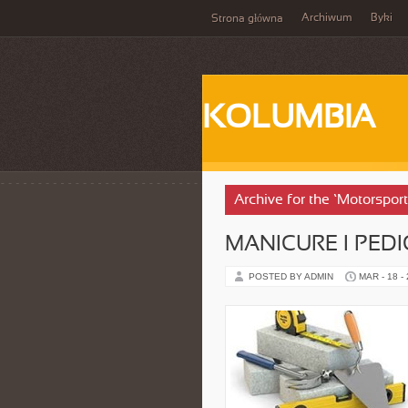
Archiwum
Byki
Strona główna
KOLUMBIA
Archive for the ‘Motorsport
MANICURE I PED
POSTED BY ADMIN
MAR - 18 -