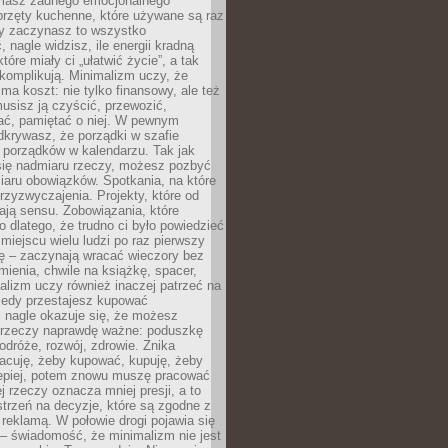
 masz żadnego emocjonalnego
przęty kuchenne, które używane są raz
dy zaczynasz to wszystko
 nagle widzisz, ile energii kradną
tóre miały ci „ułatwić życie”, a tak
komplikują. Minimalizm uczy, że
ma koszt: nie tylko finansowy, ale też
usisz ją czyścić, przewozić,
ć, pamiętać o niej. W pewnym
krywasz, że porządki w szafie
 porządków w kalendarzu. Tak jak
ię nadmiaru rzeczy, możesz pozbyć
iaru obowiązków. Spotkania, na które
rzyzwyczajenia. Projekty, które od
ają sensu. Zobowiązania, które
ko dlatego, że trudno ci było powiedzieć
 miejscu wielu ludzi po raz pierwszy
ę – zaczynają wracać wieczory bez
ienia, chwile na książkę, spacer,
alizm uczy również inaczej patrzeć na
iedy przestajesz kupować
 nagle okazuje się, że możesz
 rzeczy naprawdę ważne: poduszkę
odróże, rozwój, zdrowie. Znika
acuję, żeby kupować, kupuję, żeby
lepiej, potem znowu muszę pracować
ej rzeczy oznacza mniej presji, a to
strzeń na decyzje, które są zgodne z
z reklamą. W połowie drogi pojawia się
– świadomość, że minimalizm nie jest