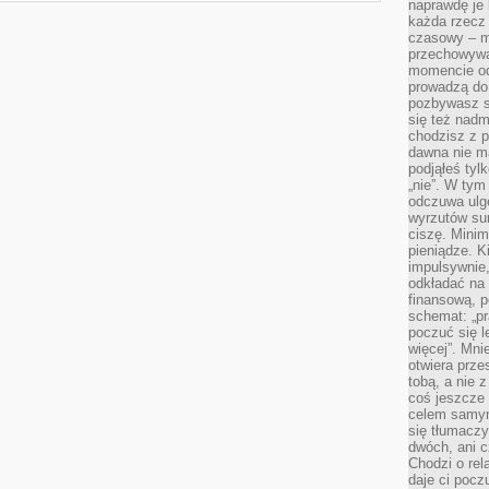
naprawdę je 
każda rzecz 
czasowy – m
przechowywa
momencie od
prowadzą do
pozbywasz s
się też nadm
chodzisz z p
dawna nie m
podjąłeś tyl
„nie”. W tym
odczuwa ulg
wyrzutów sum
ciszę. Minim
pieniądze. K
impulsywnie,
odkładać na
finansową, p
schemat: „pr
poczuć się 
więcej”. Mni
otwiera prze
tobą, a nie 
coś jeszcze 
celem samym
się tłumacz
dwóch, ani c
Chodzi o rel
daje ci pocz