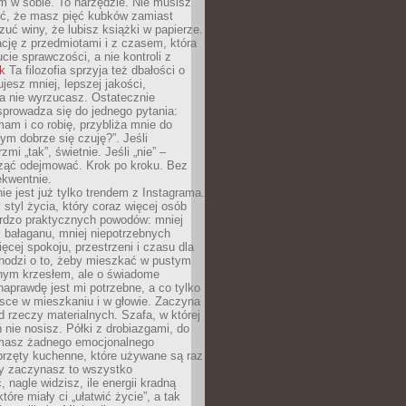
 w sobie. To narzędzie. Nie musisz
yć, że masz pięć kubków zamiast
zuć winy, że lubisz książki w papierze.
ację z przedmiotami i z czasem, która
ucie sprawczości, a nie kontroli z
nk
Ta filozofia sprzyja też dbałości o
ujesz mniej, lepszej jakości,
a nie wyrzucasz. Ostatecznie
prowadza się do jednego pytania:
mam i co robię, przybliża mnie do
rym dobrze się czuję?”. Jeśli
mi „tak”, świetnie. Jeśli „nie” –
ąć odejmować. Krok po kroku. Bez
ekwentnie.
ie jest już tylko trendem z Instagrama.
 styl życia, który coraz więcej osób
ardzo praktycznych powodów: mniej
j bałaganu, mniej niepotrzebnych
ęcej spokoju, przestrzeni i czasu dla
chodzi o to, żeby mieszkać w pustym
dnym krzesłem, ale o świadome
naprawdę jest mi potrzebne, a co tylko
sce w mieszkaniu i w głowie. Zaczyna
d rzeczy materialnych. Szafa, w której
 nie nosisz. Półki z drobiazgami, do
 masz żadnego emocjonalnego
przęty kuchenne, które używane są raz
dy zaczynasz to wszystko
 nagle widzisz, ile energii kradną
tóre miały ci „ułatwić życie”, a tak