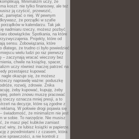
komplikują. Minimalizm uczy, że
ma koszt: nie tylko finansowy, ale też
usisz ją czyścić, przewozić,
ć, pamiętać o niej. W pewnym
krywasz, że porządki w szafie
 porządków w kalendarzu. Tak jak
ię nadmiaru rzeczy, możesz pozbyć
iaru obowiązków. Spotkania, na które
rzyzwyczajenia. Projekty, które od
ają sensu. Zobowiązania, które
ko dlatego, że trudno ci było powiedzieć
 miejscu wielu ludzi po raz pierwszy
ę – zaczynają wracać wieczory bez
ienia, chwile na książkę, spacer,
alizm uczy również inaczej patrzeć na
iedy przestajesz kupować
 nagle okazuje się, że możesz
 rzeczy naprawdę ważne: poduszkę
odróże, rozwój, zdrowie. Znika
acuję, żeby kupować, kupuję, żeby
lepiej, potem znowu muszę pracować
ej rzeczy oznacza mniej presji, a to
strzeń na decyzje, które są zgodne z
z reklamą. W połowie drogi pojawia się
– świadomość, że minimalizm nie jest
 w sobie. To narzędzie. Nie musisz
yć, że masz pięć kubków zamiast
zuć winy, że lubisz książki w papierze.
ację z przedmiotami i z czasem, która
ucie sprawczości, a nie kontroli z