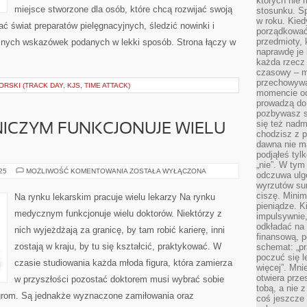
których nie
miejsce stworzone dla osób, które chcą rozwijać swoją
stosunku. S
w roku. Kie
ać świat preparatów pielęgnacyjnych, śledzić nowinki i
porządkować,
przedmioty, k
znych wskazówek podanych w lekki sposób. Strona łączy w
naprawdę je 
każda rzecz 
czasowy – m
przechowywa
SKI (TRACK DAY, KJS, TIME ATTACK)
momencie od
prowadzą do
pozbywasz s
się też nadm
ICZYM FUNKCJONUJE WIELU
chodzisz z p
dawna nie m
podjąłeś tyl
„nie”. W tym
NA
025
MOŻLIWOŚĆ KOMENTOWANIA
ZOSTAŁA WYŁĄCZONA
odczuwa ulg
RYNKU
wyrzutów sum
LECZNICZYM
FUNKCJONUJE
ciszę. Minim
Na rynku lekarskim pracuje wielu lekarzy Na rynku
WIELU
pieniądze. K
LEKARZY
medycznym funkcjonuje wielu doktorów. Niektórzy z
impulsywnie,
odkładać na
nich wyjeżdżają za granicę, by tam robić karierę, inni
finansową, p
zostają w kraju, by tu się kształcić, praktykować. W
schemat: „pr
poczuć się 
czasie studiowania każda młoda figura, która zamierza
więcej”. Mni
otwiera prze
w przyszłości pozostać doktorem musi wybrać sobie
tobą, a nie 
 ogrom. Są jednakże wyznaczone zamiłowania oraz
coś jeszcze 