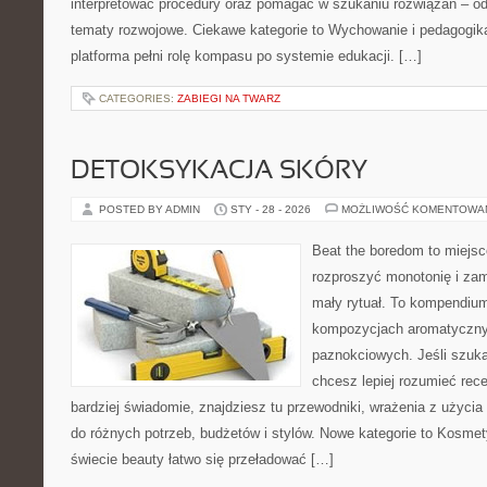
interpretować procedury oraz pomagać w szukaniu rozwiązań – o
tematy rozwojowe. Ciekawe kategorie to Wychowanie i pedagogika
platforma pełni rolę kompasu po systemie edukacji. […]
CATEGORIES:
ZABIEGI NA TWARZ
DETOKSYKACJA SKÓRY
POSTED BY ADMIN
STY - 28 - 2026
MOŻLIWOŚĆ KOMENTOWA
Beat the boredom to miejsc
rozproszyć monotonię i zam
mały rytuał. To kompendium
kompozycjach aromatyczny
paznokciowych. Jeśli szuk
chcesz lepiej rozumieć rece
bardziej świadomie, znajdziesz tu przewodniki, wrażenia z użyci
do różnych potrzeb, budżetów i stylów. Nowe kategorie to Kosmet
świecie beauty łatwo się przeładować […]