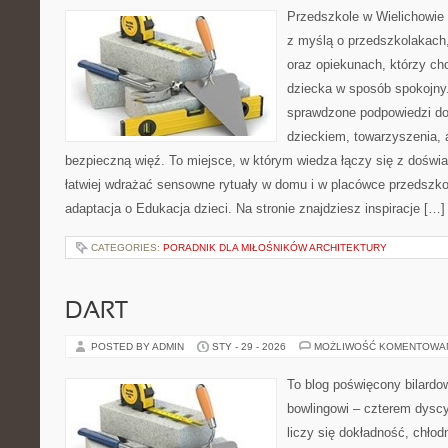
Przedszkole w Wielichowie 
z myślą o przedszkolakach
oraz opiekunach, którzy ch
dziecka w sposób spokojny
sprawdzone podpowiedzi do
dzieckiem, towarzyszenia, 
bezpieczną więź. To miejsce, w którym wiedza łączy się z doświ
łatwiej wdrażać sensowne rytuały w domu i w placówce przedszkol
adaptacja o Edukacja dzieci. Na stronie znajdziesz inspiracje […]
CATEGORIES:
PORADNIK DLA MIŁOŚNIKÓW ARCHITEKTURY
DART
POSTED BY ADMIN
STY - 29 - 2026
MOŻLIWOŚĆ KOMENTOWA
To blog poświęcony bilardow
bowlingowi – czterem dyscy
liczy się dokładność, chłod