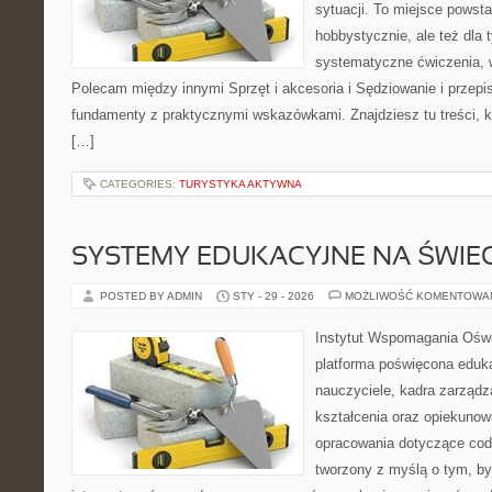
sytuacji. To miejsce powsta
hobbystycznie, ale też dla 
systematyczne ćwiczenia, w
Polecam między innymi Sprzęt i akcesoria i Sędziowanie i przepis
fundamenty z praktycznymi wskazówkami. Znajdziesz tu treści, kt
[…]
CATEGORIES:
TURYSTYKA AKTYWNA
SYSTEMY EDUKACYJNE NA ŚWIEC
POSTED BY ADMIN
STY - 29 - 2026
MOŻLIWOŚĆ KOMENTOWA
Instytut Wspomagania Ośw
platforma poświęcona eduka
nauczyciele, kadra zarządz
kształcenia oraz opiekunow
opracowania dotyczące codz
tworzony z myślą o tym, by