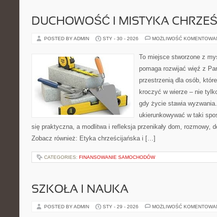
DUCHOWOŚĆ I MISTYKA CHRZEŚ
POSTED BY ADMIN
STY - 30 - 2026
MOŻLIWOŚĆ KOMENTOWA
To miejsce stworzone z myś
pomaga rozwijać więź z Pan
przestrzenią dla osób, któr
kroczyć w wierze – nie tylk
gdy życie stawia wyzwania. 
ukierunkowywać w taki spo
się praktyczna, a modlitwa i refleksja przenikały dom, rozmowy, d
Zobacz również: Etyka chrześcijańska i […]
CATEGORIES:
FINANSOWANIE SAMOCHODÓW
SZKOŁA I NAUKA
POSTED BY ADMIN
STY - 29 - 2026
MOŻLIWOŚĆ KOMENTOWA