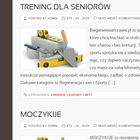
TRENING DLA SENIORÓW
POSTED BY ADMIN
STY - 24 - 2026
MOŻLIWOŚĆ KOMENTOWA
Bieganiewwarszawie.pl to p
które chcą truchtać w stoli
bez chaosu i bez kontuzji. 
sportu spotyka się z wiedzą
tego, czy dopiero zaczynasz
czy masz za sobą kilometry
instrukcje pomagające poprawić ekonomię biegu, zadbać o zdrowie
Ciekawe kategorie to Regeneracja i sen i Sporty […]
CATEGORIES:
CHIŃSKIE LEGENDY I MITY
MOCZYKIJE
POSTED BY ADMIN
STY - 24 - 2026
MOŻLIWOŚĆ KOMENTOWA
MOCZYKIJE to niezależny po