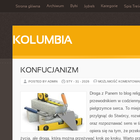
Archiwum
Byki
Kategorie
Strona główna
Jędrek
Spis Treś
KOLUMBIA
KONFUCJANIZM
POSTED BY ADMIN
STY - 31 - 2026
MOŻLIWOŚĆ KOMENTOWA
Droga z Panem to blog relig
przewodnikiem w codzienny
pielgrzymce serca. To miej
przylgnąć do Stwórcy, rozw
oraz rozpoznawać sens w św
opiera się na tym, że przek
życia, ale drogą, którą można przeżywać krok po kroku. Warto pr