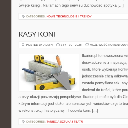
Święte księgi. Na łamach tego serwisu duchowość spotyka […]
CATEGORIES:
NOWE TECHNOLOGIE I TRENDY
RASY KONI
POSTED BY ADMIN
STY - 30 - 2026
MOŻLIWOŚĆ KOMENTOWA
Ikarion.pl to nowoczesna wi
doświadczenie z inspiracją.
osób, które wybierają konkr
jednocześnie chcą odkrywa
została pomyślana tak, aby 
docierał do treści, które p
a przy okazji poszerzają perspektywę. Ikarion.pl może być dla C
którym informacji jest dużo, ale sensownych wniosków często bra
w rekonstrukcji historycznej i Hodowla koni. […]
CATEGORIES:
TANIEC A SZTUKA I TEATR