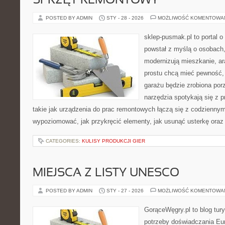
SPRZĘT REMONTOWY
POSTED BY ADMIN
STY - 28 - 2026
MOŻLIWOŚĆ KOMENTOWA
sklep-pusmak.pl to portal o
powstał z myślą o osobach,
modernizują mieszkanie, ar
prostu chcą mieć pewność,
garażu będzie zrobiona por
narzędzia spotykają się z 
takie jak urządzenia do prac remontowych łączą się z codziennym
wypoziomować, jak przykręcić elementy, jak usunąć usterkę oraz
CATEGORIES:
KULISY PRODUKCJI GIER
MIEJSCA Z LISTY UNESCO
POSTED BY ADMIN
STY - 27 - 2026
MOŻLIWOŚĆ KOMENTOWA
GorąceWęgry.pl to blog tury
potrzeby doświadczania Eu