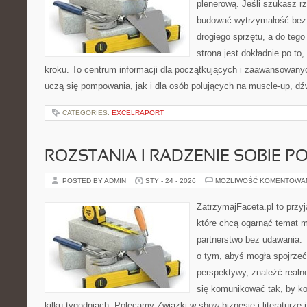
plenerową. Jeśli szukasz rz
budować wytrzymałość bez 
drogiego sprzętu, a do tego
strona jest dokładnie po to
kroku. To centrum informacji dla początkujących i zaawansowanych
uczą się pompowania, jak i dla osób polujących na muscle-up, d
CATEGORIES:
EXCELRAPORT
ROZSTANIA I RADZENIE SOBIE P
POSTED BY ADMIN
STY - 24 - 2026
MOŻLIWOŚĆ KOMENTOWA
ZatrzymajFaceta.pl to przyj
które chcą ogarnąć temat m
partnerstwo bez udawania. 
o tym, abyś mogła spojrzeć
perspektywy, znaleźć real
się komunikować tak, by ko
kilku tygodniach. Polecamy Związki w show-biznesie i literaturze