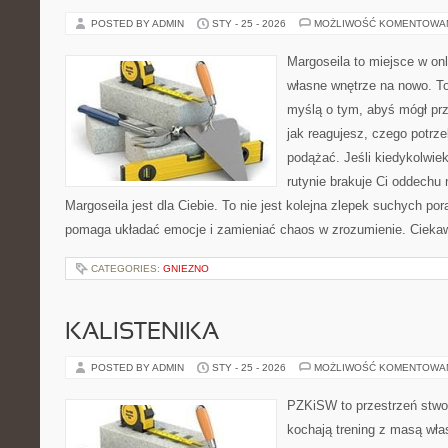
POSTED BY ADMIN
STY - 25 - 2026
MOŻLIWOŚĆ KOMENTOWA
Margoseila to miejsce w on
własne wnętrze na nowo. To
myślą o tym, abyś mógł prz
jak reagujesz, czego potrz
podążać. Jeśli kiedykolwie
rutynie brakuje Ci oddechu 
Margoseila jest dla Ciebie. To nie jest kolejna zlepek suchych po
pomaga układać emocje i zamieniać chaos w zrozumienie. Cieka
CATEGORIES:
GNIEZNO
KALISTENIKA
POSTED BY ADMIN
STY - 25 - 2026
MOŻLIWOŚĆ KOMENTOWA
PZKiSW to przestrzeń stwor
kochają trening z masą włas