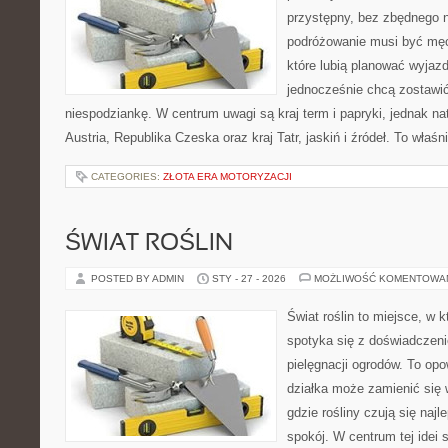
przystępny, bez zbędnego n
podróżowanie musi być męc
które lubią planować wyjazd
jednocześnie chcą zostawić
niespodziankę. W centrum uwagi są kraj term i papryki, jednak natu
Austria, Republika Czeska oraz kraj Tatr, jaskiń i źródeł. To właśn
CATEGORIES:
ZŁOTA ERA MOTORYZACJI
ŚWIAT ROŚLIN
POSTED BY ADMIN
STY - 27 - 2026
MOŻLIWOŚĆ KOMENTOWA
Świat roślin to miejsce, w k
spotyka się z doświadczeni
pielęgnacji ogrodów. To opo
działka może zamienić się 
gdzie rośliny czują się najl
spokój. W centrum tej idei s