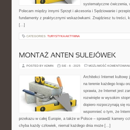
systematyczne ćwiczenia, w
Polecam między innymi Sprzęt i akcesoria i Sędziowanie i przepis
fundamenty z praktycznymi wskazówkami. Znajdziesz tu treści, kt
[…]
CATEGORIES:
TURYSTYKA AKTYWNA
MONTAŻ ANTEN SULEJÓWEK
POSTED BY ADMIN
SIE - 6 - 2025
MOŻLIWOŚĆ KOMENTOWAN
Architekci Internet kultowy 
na terenie każdego kraju or
sprawia, że Internet jest z
rozwinięte w wysokim stopniu
dopiero rozpoczynają się ro
wspomnieć o tym, że Intern
przekazu w całej Europie, a także w Polsce – sprawdź kamery c
chyba każdy człowiek, niemal każdego dnia może […]