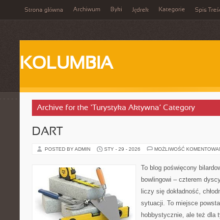
Archiwum
Byki
Kategorie
Strona główna
Jędrek
Spis Treś
KOLUMBIA
Archive for the ‘Turystyka Aktywna’ Category
DART
POSTED BY ADMIN
STY - 29 - 2026
MOŻLIWOŚĆ KOMENTOWA
To blog poświęcony bilardow
bowlingowi – czterem dyscy
liczy się dokładność, chłod
sytuacji. To miejsce powsta
hobbystycznie, ale też dla 