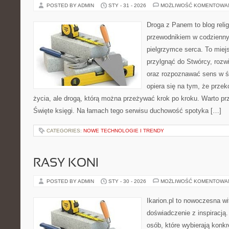
POSTED BY ADMIN
STY - 31 - 2026
MOŻLIWOŚĆ KOMENTOWA
Droga z Panem to blog relig
przewodnikiem w codzienny
pielgrzymce serca. To miej
przylgnąć do Stwórcy, rozw
oraz rozpoznawać sens w św
opiera się na tym, że przek
życia, ale drogą, którą można przeżywać krok po kroku. Warto pr
Święte księgi. Na łamach tego serwisu duchowość spotyka […]
CATEGORIES:
NOWE TECHNOLOGIE I TRENDY
RASY KONI
POSTED BY ADMIN
STY - 30 - 2026
MOŻLIWOŚĆ KOMENTOWA
Ikarion.pl to nowoczesna wi
doświadczenie z inspiracją.
osób, które wybierają konkr