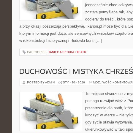
jednocześnie chcą odkrywa
została pomyślana tak, aby 
docierał do treści, które p
a przy okazji poszerzają perspektywę. Ikarion.pl może być dla C
którym informacji jest dużo, ale sensownych wniosków często bra
w rekonstrukcji historycznej i Hodowla koni. […]
CATEGORIES:
TANIEC A SZTUKA I TEATR
DUCHOWOŚĆ I MISTYKA CHRZEŚ
POSTED BY ADMIN
STY - 30 - 2026
MOŻLIWOŚĆ KOMENTOWA
To miejsce stworzone z myś
pomaga rozwijać więź z Pan
przestrzenią dla osób, któr
kroczyć w wierze – nie tylk
gdy życie stawia wyzwania. 
ukierunkowywać w taki spo