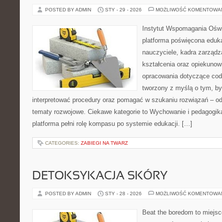
POSTED BY ADMIN
STY - 29 - 2026
MOŻLIWOŚĆ KOMENTOWA
Instytut Wspomagania Ośw
platforma poświęcona eduka
nauczyciele, kadra zarządz
kształcenia oraz opiekunow
opracowania dotyczące codz
tworzony z myślą o tym, by
interpretować procedury oraz pomagać w szukaniu rozwiązań – o
tematy rozwojowe. Ciekawe kategorie to Wychowanie i pedagogika
platforma pełni rolę kompasu po systemie edukacji. […]
CATEGORIES:
ZABIEGI NA TWARZ
DETOKSYKACJA SKÓRY
POSTED BY ADMIN
STY - 28 - 2026
MOŻLIWOŚĆ KOMENTOWA
Beat the boredom to miejsc