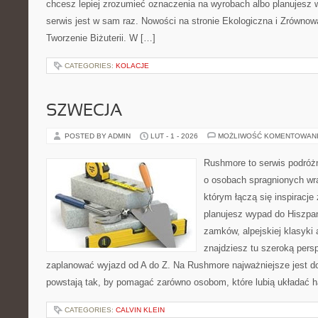
chcesz lepiej zrozumieć oznaczenia na wyrobach albo planujesz w
serwis jest w sam raz. Nowości na stronie Ekologiczna i Zrównow
Tworzenie Biżuterii. W […]
CATEGORIES:
KOLACJE
SZWECJA
POSTED BY ADMIN
LUT - 1 - 2026
MOŻLIWOŚĆ KOMENTOWAN
Rushmore to serwis podróżn
o osobach spragnionych wra
którym łączą się inspiracje
planujesz wypad do Hiszpani
zamków, alpejskiej klasyki 
znajdziesz tu szeroką persp
zaplanować wyjazd od A do Z. Na Rushmore najważniejsze jest d
powstają tak, by pomagać zarówno osobom, które lubią układać h
CATEGORIES:
CALVIN KLEIN