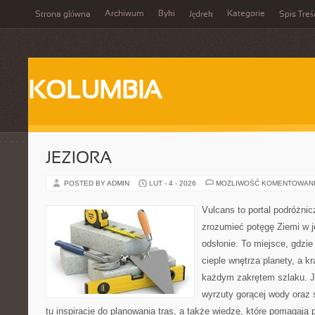
Archiwum
Byki
Kategorie
Strona główna
Jędrek
Spis Treś
KOLUMBIA
JEZIORA
POSTED BY ADMIN
LUT - 4 - 2026
MOŻLIWOŚĆ KOMENTOWAN
Vulcans to portal podróżnic
zrozumieć potęgę Ziemi w jej
odsłonie. To miejsce, gdzie
cieple wnętrza planety, a kr
każdym zakrętem szlaku. Je
wyrzuty gorącej wody oraz 
tu inspiracje do planowania tras, a także wiedzę, które pomagają