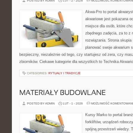
POSTED BY ADMIN
LUT - 2 - 2026
MOŻLIWOŚĆ KOMENTOWAN
Akwa-Pro to portal akwarys
akwariowe jest pokazana od
miejsce dla osób, które ch
zbędnego zadęcia, za to z 
rozwiązania. Strona skupia
planować swoje akwarium 
bezpieczny, niezależnie od tego, czy startujesz od zera, czy masz
zbiorników. Ciekawe kategorie dla wszystkich to Technika Akwari
CATEGORIES:
RYTUAŁY I TRADYCJE
MATERIAŁY BUDOWLANE
POSTED BY ADMIN
LUT - 1 - 2026
MOŻLIWOŚĆ KOMENTOWAN
Kursy Marko to portal branż
forkliftów, urządzeń roboc
spójną przestrzeń wiedzy. 