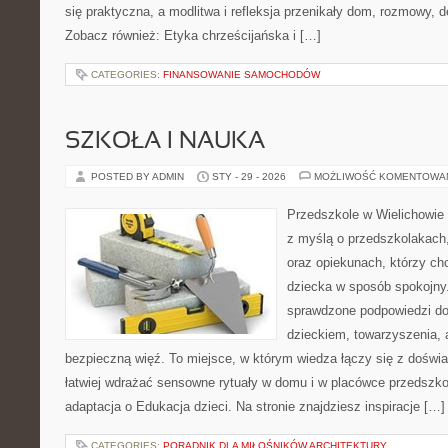
się praktyczna, a modlitwa i refleksja przenikały dom, rozmowy, d
Zobacz również: Etyka chrześcijańska i […]
CATEGORIES:
FINANSOWANIE SAMOCHODÓW
SZKOŁA I NAUKA
POSTED BY ADMIN
STY - 29 - 2026
MOŻLIWOŚĆ KOMENTOWA
Przedszkole w Wielichowie 
z myślą o przedszkolakach
oraz opiekunach, którzy ch
dziecka w sposób spokojny
sprawdzone podpowiedzi do
dzieckiem, towarzyszenia, 
bezpieczną więź. To miejsce, w którym wiedza łączy się z doświ
łatwiej wdrażać sensowne rytuały w domu i w placówce przedszkol
adaptacja o Edukacja dzieci. Na stronie znajdziesz inspiracje […]
CATEGORIES:
PORADNIK DLA MIŁOŚNIKÓW ARCHITEKTURY