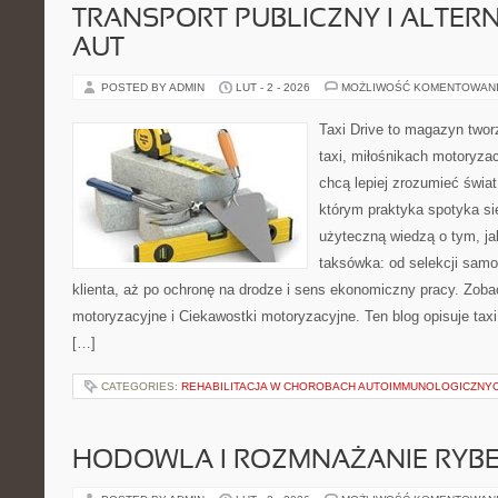
TRANSPORT PUBLICZNY I ALTER
AUT
POSTED BY ADMIN
LUT - 2 - 2026
MOŻLIWOŚĆ KOMENTOWAN
Taxi Drive to magazyn two
taxi, miłośnikach motoryzac
chcą lepiej zrozumieć świa
którym praktyka spotyka si
użyteczną wiedzą o tym, j
taksówka: od selekcji sam
klienta, aż po ochronę na drodze i sens ekonomiczny pracy. Zob
motoryzacyjne i Ciekawostki motoryzacyjne. Ten blog opisuje tax
[…]
CATEGORIES:
REHABILITACJA W CHOROBACH AUTOIMMUNOLOGICZNY
HODOWLA I ROZMNAŻANIE RYB