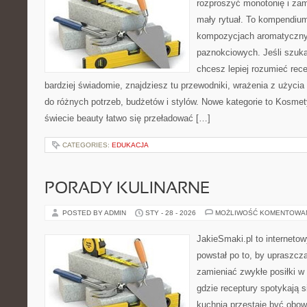
rozproszyć monotonię i zam
mały rytuał. To kompendium
kompozycjach aromatyczny
paznokciowych. Jeśli szuk
chcesz lepiej rozumieć rece
bardziej świadomie, znajdziesz tu przewodniki, wrażenia z użyci
do różnych potrzeb, budżetów i stylów. Nowe kategorie to Kosmet
świecie beauty łatwo się przeładować […]
CATEGORIES:
EDUKACJA
PORADY KULINARNE
POSTED BY ADMIN
STY - 28 - 2026
MOŻLIWOŚĆ KOMENTOWA
JakieSmaki.pl to internetow
powstał po to, by upraszcz
zamieniać zwykłe posiłki w
gdzie receptury spotykają s
kuchnia przestaje być obowi