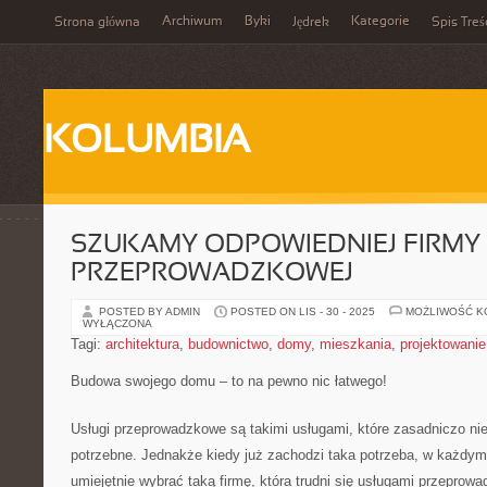
Archiwum
Byki
Kategorie
Strona główna
Jędrek
Spis Treś
KOLUMBIA
SZUKAMY ODPOWIEDNIEJ FIRMY
PRZEPROWADZKOWEJ
POSTED BY ADMIN
POSTED ON LIS - 30 - 2025
MOŻLIWOŚĆ 
WYŁĄCZONA
Tagi:
architektura
,
budownictwo
,
domy
,
mieszkania
,
projektowanie
Budowa swojego domu – to na pewno nic łatwego!
Usługi przeprowadzkowe są takimi usługami, które zasadniczo nie
potrzebne. Jednakże kiedy już zachodzi taka potrzeba, w każdy
umiejętnie wybrać taką firmę, która trudni się usługami przepro