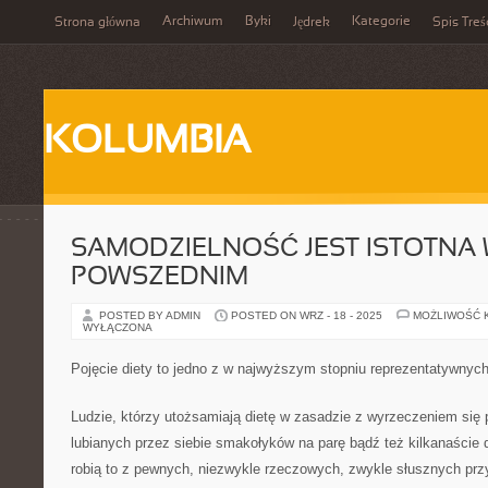
Archiwum
Byki
Kategorie
Strona główna
Jędrek
Spis Treś
KOLUMBIA
SAMODZIELNOŚĆ JEST ISTOTNA 
POWSZEDNIM
POSTED BY ADMIN
POSTED ON WRZ - 18 - 2025
MOŻLIWOŚĆ 
WYŁĄCZONA
Pojęcie diety to jedno z w najwyższym stopniu reprezentatywnych
Ludzie, którzy utożsamiają dietę w zasadzie z wyrzeczeniem się p
lubianych przez siebie smakołyków na parę bądź też kilkanaście 
robią to z pewnych, niezwykle rzeczowych, zwykle słusznych prz