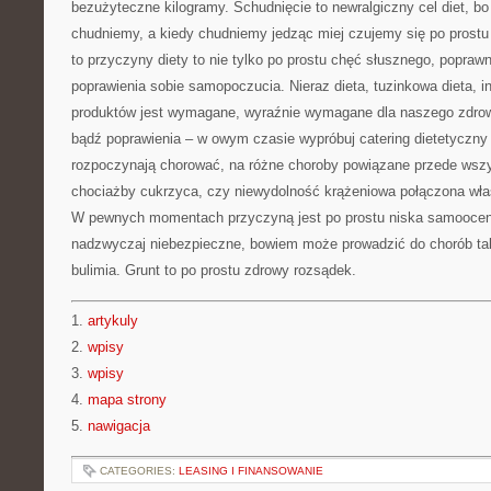
bezużyteczne kilogramy. Schudnięcie to newralgiczny cel diet, bo
chudniemy, a kiedy chudniemy jedząc miej czujemy się po prostu 
to przyczyny diety to nie tylko po prostu chęć słusznego, popraw
poprawienia sobie samopoczucia. Nieraz dieta, tuzinkowa dieta, 
produktów jest wymagane, wyraźnie wymagane dla naszego zdrow
bądź poprawienia – w owym czasie wypróbuj catering dietetyczny 
rozpoczynają chorować, na różne choroby powiązane przede wsz
chociażby cukrzyca, czy niewydolność krążeniowa połączona właś
W pewnych momentach przyczyną jest po prostu niska samoocena,
nadzwyczaj niebezpieczne, bowiem może prowadzić do chorób tak
bulimia. Grunt to po prostu zdrowy rozsądek.
1.
artykuly
2.
wpisy
3.
wpisy
4.
mapa strony
5.
nawigacja
CATEGORIES:
LEASING I FINANSOWANIE