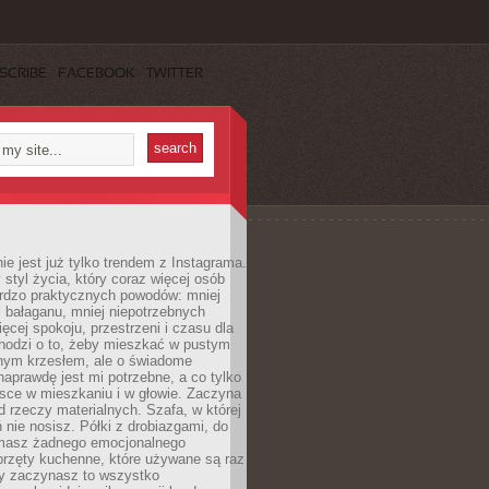
SCRIBE
FACEBOOK
TWITTER
ie jest już tylko trendem z Instagrama.
 styl życia, który coraz więcej osób
ardzo praktycznych powodów: mniej
j bałaganu, mniej niepotrzebnych
ęcej spokoju, przestrzeni i czasu dla
chodzi o to, żeby mieszkać w pustym
dnym krzesłem, ale o świadome
naprawdę jest mi potrzebne, a co tylko
sce w mieszkaniu i w głowie. Zaczyna
d rzeczy materialnych. Szafa, w której
 nie nosisz. Półki z drobiazgami, do
 masz żadnego emocjonalnego
przęty kuchenne, które używane są raz
dy zaczynasz to wszystko