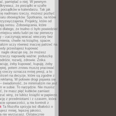
ć, pamiętać o niej. W pewnym
krywasz, że porządki w szafie
 porządków w kalendarzu. Tak jak
ię nadmiaru rzeczy, możesz pozbyć
iaru obowiązków. Spotkania, na które
rzyzwyczajenia. Projekty, które od
ają sensu. Zobowiązania, które
ko dlatego, że trudno ci było powiedzieć
 miejscu wielu ludzi po raz pierwszy
ę – zaczynają wracać wieczory bez
ienia, chwile na książkę, spacer,
alizm uczy również inaczej patrzeć na
iedy przestajesz kupować
 nagle okazuje się, że możesz
 rzeczy naprawdę ważne: poduszkę
odróże, rozwój, zdrowie. Znika
acuję, żeby kupować, kupuję, żeby
lepiej, potem znowu muszę pracować
ej rzeczy oznacza mniej presji, a to
strzeń na decyzje, które są zgodne z
z reklamą. W połowie drogi pojawia się
– świadomość, że minimalizm nie jest
 w sobie. To narzędzie. Nie musisz
yć, że masz pięć kubków zamiast
zuć winy, że lubisz książki w papierze.
ację z przedmiotami i z czasem, która
ucie sprawczości, a nie kontroli z
nk
Ta filozofia sprzyja też dbałości o
ujesz mniej, lepszej jakości,
a nie wyrzucasz. Ostatecznie