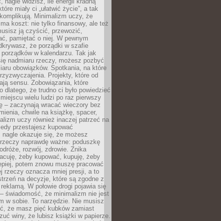
 nagle widzisz, ile energii kradną
tóre miały ci „ułatwić życie”, a tak
komplikują. Minimalizm uczy, że
ma koszt: nie tylko finansowy, ale też
usisz ją czyścić, przewozić,
ć, pamiętać o niej. W pewnym
krywasz, że porządki w szafie
 porządków w kalendarzu. Tak jak
ię nadmiaru rzeczy, możesz pozbyć
iaru obowiązków. Spotkania, na które
rzyzwyczajenia. Projekty, które od
ają sensu. Zobowiązania, które
ko dlatego, że trudno ci było powiedzieć
 miejscu wielu ludzi po raz pierwszy
ę – zaczynają wracać wieczory bez
ienia, chwile na książkę, spacer,
alizm uczy również inaczej patrzeć na
iedy przestajesz kupować
 nagle okazuje się, że możesz
 rzeczy naprawdę ważne: poduszkę
odróże, rozwój, zdrowie. Znika
acuję, żeby kupować, kupuję, żeby
lepiej, potem znowu muszę pracować
ej rzeczy oznacza mniej presji, a to
strzeń na decyzje, które są zgodne z
z reklamą. W połowie drogi pojawia się
– świadomość, że minimalizm nie jest
 w sobie. To narzędzie. Nie musisz
yć, że masz pięć kubków zamiast
zuć winy, że lubisz książki w papierze.