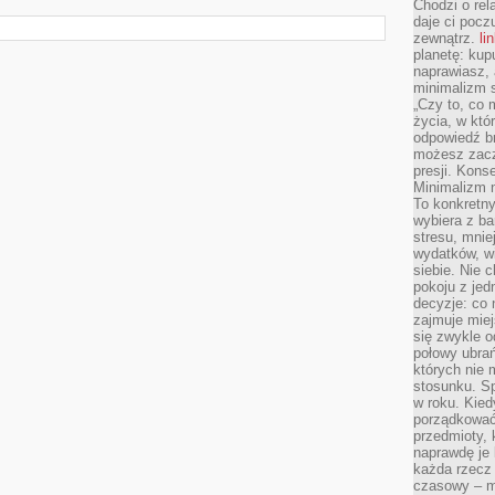
Chodzi o rel
daje ci pocz
zewnątrz.
li
planetę: kup
naprawiasz, 
minimalizm s
„Czy to, co 
życia, w któ
odpowiedź brz
możesz zacz
presji. Kons
Minimalizm n
To konkretny
wybiera z b
stresu, mnie
wydatków, wi
siebie. Nie 
pokoju z je
decyzje: co 
zajmuje miej
się zwykle o
połowy ubrań
których nie
stosunku. S
w roku. Kie
porządkować,
przedmioty, k
naprawdę je 
każda rzecz 
czasowy – m