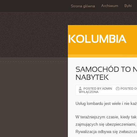
Archiwum
Byki
Strona główna
KOLUMBIA
SAMOCHÓD TO N
NABYTEK
POSTED BY ADMIN
POSTED ON 
WYŁĄCZONA
Usług lombardu jest wiele i nie każ
W teraźniejszym czasie, kiedy tak
zajmujących się ubezpieczeniami,
Rywalizacja odbywa się zwłaszcza 