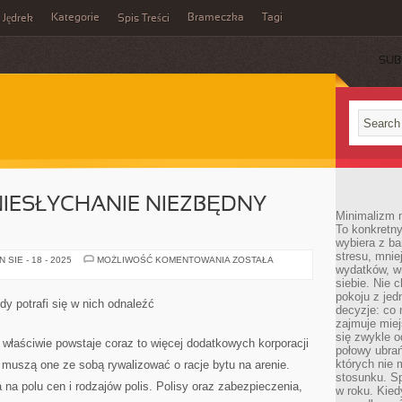
Kategorie
Brameczka
Tagi
Jędrek
Spis Treści
SUB
IESŁYCHANIE NIEZBĘDNY
Minimalizm n
To konkretny
wybiera z b
stresu, mnie
SAMOCHÓD
SIE - 18 - 2025
MOŻLIWOŚĆ KOMENTOWANIA
ZOSTAŁA
wydatków, wi
TO
NIESŁYCHANIE
siebie. Nie 
NIEZBĘDNY
pokoju z je
NABYTEK
dy potrafi się w nich odnaleźć
decyzje: co 
zajmuje miej
się zwykle o
 właściwie powstaje coraz to więcej dodatkowych korporacji
połowy ubrań
których nie
 muszą one ze sobą rywalizować o racje bytu na arenie.
stosunku. S
na polu cen i rodzajów polis. Polisy oraz zabezpieczenia,
w roku. Kie