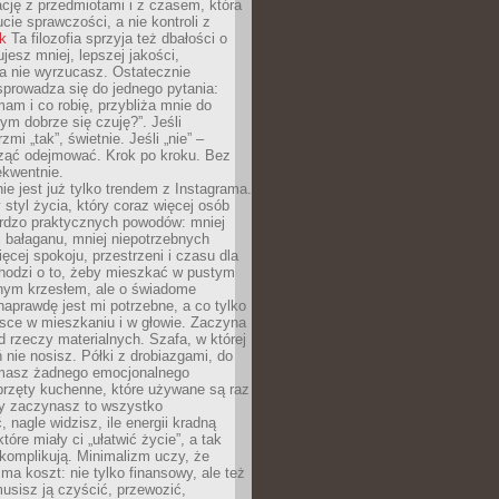
ację z przedmiotami i z czasem, która
ucie sprawczości, a nie kontroli z
nk
Ta filozofia sprzyja też dbałości o
ujesz mniej, lepszej jakości,
a nie wyrzucasz. Ostatecznie
prowadza się do jednego pytania:
mam i co robię, przybliża mnie do
rym dobrze się czuję?”. Jeśli
mi „tak”, świetnie. Jeśli „nie” –
ąć odejmować. Krok po kroku. Bez
ekwentnie.
ie jest już tylko trendem z Instagrama.
 styl życia, który coraz więcej osób
ardzo praktycznych powodów: mniej
j bałaganu, mniej niepotrzebnych
ęcej spokoju, przestrzeni i czasu dla
chodzi o to, żeby mieszkać w pustym
dnym krzesłem, ale o świadome
naprawdę jest mi potrzebne, a co tylko
sce w mieszkaniu i w głowie. Zaczyna
d rzeczy materialnych. Szafa, w której
 nie nosisz. Półki z drobiazgami, do
 masz żadnego emocjonalnego
przęty kuchenne, które używane są raz
dy zaczynasz to wszystko
 nagle widzisz, ile energii kradną
tóre miały ci „ułatwić życie”, a tak
komplikują. Minimalizm uczy, że
ma koszt: nie tylko finansowy, ale też
usisz ją czyścić, przewozić,