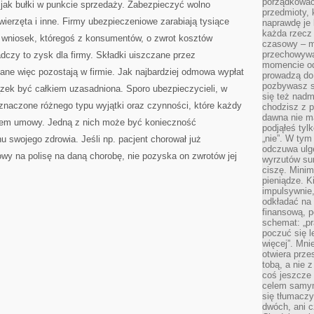
porządkować,
 jak bułki w punkcie sprzedaży. Zabezpieczyć wolno
przedmioty, k
zwierzęta i inne. Firmy ubezpieczeniowe zarabiają tysiące
naprawdę je 
każda rzecz 
o wniosek, któregoś z konsumentów, o zwrot kosztów
czasowy – m
przechowywa
adczy to zysk dla firmy. Składki uiszczane przez
momencie od
ane więc pozostają w firmie. Jak najbardziej odmowa wypłat
prowadzą do
pozbywasz s
ek być całkiem uzasadniona. Sporo ubezpieczycieli, w
się też nadm
aznaczone różnego typu wyjątki oraz czynności, które każdy
chodzisz z p
dawna nie m
niem umowy. Jedną z nich może być konieczność
podjąłeś tyl
„nie”. W tym
u swojego zdrowia. Jeśli np. pacjent chorował już
odczuwa ulg
wy na polisę na daną chorobę, nie pozyska on zwrotów jej
wyrzutów sum
ciszę. Minim
pieniądze. K
impulsywnie,
odkładać na
finansową, p
schemat: „pr
poczuć się 
więcej”. Mni
otwiera prze
tobą, a nie 
coś jeszcze 
celem samym
się tłumacz
dwóch, ani c