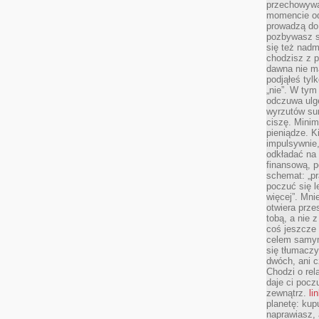
przechowywa
momencie od
prowadzą do
pozbywasz s
się też nadm
chodzisz z p
dawna nie m
podjąłeś tyl
„nie”. W tym
odczuwa ulg
wyrzutów sum
ciszę. Minim
pieniądze. K
impulsywnie,
odkładać na
finansową, p
schemat: „pr
poczuć się 
więcej”. Mni
otwiera prze
tobą, a nie 
coś jeszcze 
celem samym
się tłumacz
dwóch, ani c
Chodzi o rel
daje ci pocz
zewnątrz.
li
planetę: kup
naprawiasz, 