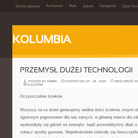
Archiwum
Byki
Kategorie
Strona główna
Jędrek
Spis Treś
KOLUMBIA
PRZEMYSŁ DUŻEJ TECHNOLOGII
POSTED BY ADMIN
POSTED ON LIP - 19 - 2025
MOŻLIWOŚĆ 
WYŁĄCZONA
Oczyszczalnie ścieków
Wszyscy na co dzień generujemy wielkie ilości ścieków, innymi sł
ogromnym pogrożeniem dla nas samych, w głównej mierze dla zdro
wydostałyby się gdzieś na zewnątrz, bądź przestalibyśmy dbać o 
zobacz wyroby gumowe. Niejednokrotnie zdarzały się nieszczęśli