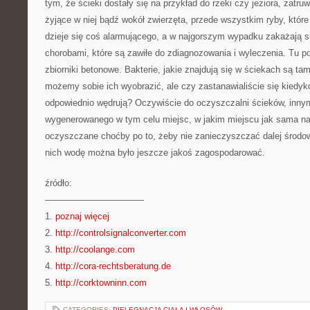
tym, że ścieki dostały się na przykład do rzeki czy jeziora, zatru
żyjące w niej bądź wokół zwierzęta, przede wszystkim ryby, któ
dzieje się coś alarmującego, a w najgorszym wypadku zakażają si
chorobami, które są zawiłe do zdiagnozowania i wyleczenia. Tu p
zbiorniki betonowe. Bakterie, jakie znajdują się w ściekach są tam 
możemy sobie ich wyobrazić, ale czy zastanawialiście się kiedyko
odpowiednio wędrują? Oczywiście do oczyszczalni ścieków, innym
wygenerowanego w tym celu miejsc, w jakim miejscu jak sama n
oczyszczane choćby po to, żeby nie zanieczyszczać dalej środo
nich wodę można było jeszcze jakoś zagospodarować.
źródło:
———————————
1.
poznaj więcej
2.
http://controlsignalconverter.com
3.
http://coolange.com
4.
http://cora-rechtsberatung.de
5.
http://corktowninn.com
CATEGORIES:
PIELĘGNACJA CIAŁA I WŁOSÓW