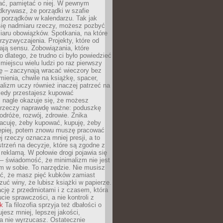
ć, pamiętać o niej. W pewnym
krywasz, że porządki w szafie
 porządków w kalendarzu. Tak jak
ię nadmiaru rzeczy, możesz pozbyć
iaru obowiązków. Spotkania, na które
rzyzwyczajenia. Projekty, które od
ają sensu. Zobowiązania, które
ko dlatego, że trudno ci było powiedzieć
 miejscu wielu ludzi po raz pierwszy
ę – zaczynają wracać wieczory bez
ienia, chwile na książkę, spacer,
alizm uczy również inaczej patrzeć na
iedy przestajesz kupować
 nagle okazuje się, że możesz
 rzeczy naprawdę ważne: poduszkę
odróże, rozwój, zdrowie. Znika
acuję, żeby kupować, kupuję, żeby
lepiej, potem znowu muszę pracować
ej rzeczy oznacza mniej presji, a to
strzeń na decyzje, które są zgodne z
z reklamą. W połowie drogi pojawia się
– świadomość, że minimalizm nie jest
 w sobie. To narzędzie. Nie musisz
yć, że masz pięć kubków zamiast
zuć winy, że lubisz książki w papierze.
ację z przedmiotami i z czasem, która
ucie sprawczości, a nie kontroli z
nk
Ta filozofia sprzyja też dbałości o
ujesz mniej, lepszej jakości,
a nie wyrzucasz. Ostatecznie