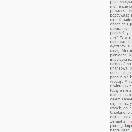
przechowywa
momencie od
prowadzą do
pozbywasz s
się też nadm
chodzisz z p
dawna nie m
podjąłeś tyl
„nie”. W tym
odczuwa ulg
wyrzutów sum
ciszę. Minim
pieniądze. K
impulsywnie,
odkładać na
finansową, p
schemat: „pr
poczuć się 
więcej”. Mni
otwiera prze
tobą, a nie 
coś jeszcze 
celem samym
się tłumacz
dwóch, ani c
Chodzi o rel
daje ci pocz
zewnątrz.
li
planetę: kup
naprawiasz, 