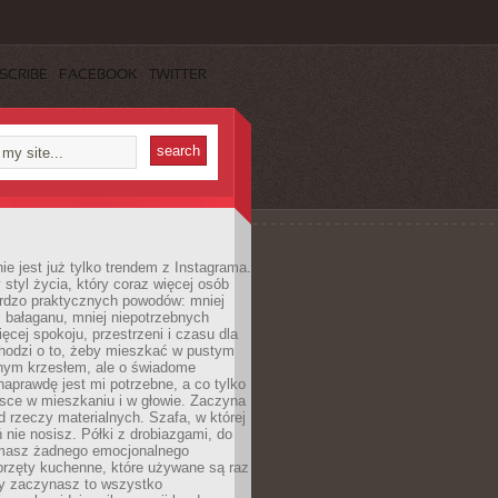
SCRIBE
FACEBOOK
TWITTER
ie jest już tylko trendem z Instagrama.
 styl życia, który coraz więcej osób
ardzo praktycznych powodów: mniej
j bałaganu, mniej niepotrzebnych
ęcej spokoju, przestrzeni i czasu dla
chodzi o to, żeby mieszkać w pustym
dnym krzesłem, ale o świadome
naprawdę jest mi potrzebne, a co tylko
sce w mieszkaniu i w głowie. Zaczyna
d rzeczy materialnych. Szafa, w której
 nie nosisz. Półki z drobiazgami, do
 masz żadnego emocjonalnego
przęty kuchenne, które używane są raz
dy zaczynasz to wszystko