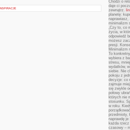
Chodzi o rel
daje ci pocz
INSPIRACJE
zewnątrz.
li
planetę: kup
naprawiasz, 
minimalizm s
„Czy to, co 
życia, w któ
odpowiedź brz
możesz zacz
presji. Kons
Minimalizm n
To konkretny
wybiera z b
stresu, mnie
wydatków, wi
siebie. Nie 
pokoju z je
decyzje: co 
zajmuje miej
się zwykle o
połowy ubrań
których nie
stosunku. S
w roku. Kie
porządkować,
przedmioty, k
naprawdę je 
każda rzecz 
czasowy – m