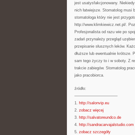
jest usatysfakcjonowany. Niekiedy
nich łatwiejsze. Stomatolog musi b
stomatologa który nie jest przyg
http://www.klimkiewicz.net.pl/. Po
Profesjonalista od razu wie po sp
zadań przynależy przegląd uzębieni
przepisanie słusznych leków. Każd
dłuższe lub ewentualnie krótsze. 
sam tego życzy to i w soboty. Z 
trakcie zabiegów. Stomatolog pra
jako pracobiorca.
źródło:
———————————
1.
http://salonvip.eu
2.
zobacz więcej
3.
http://salvatoreundco.de
4.
http://sandracarvajalstudio.com
5.
zobacz szczegóły