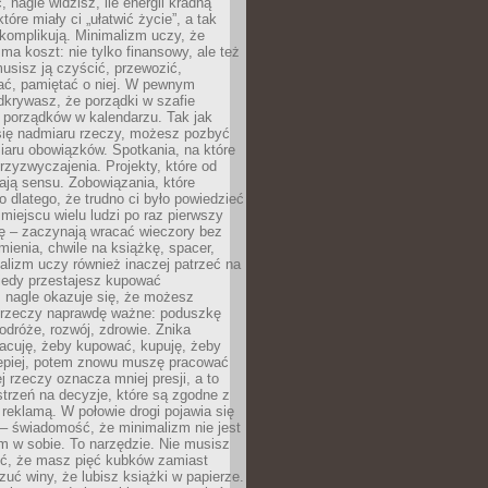
 nagle widzisz, ile energii kradną
tóre miały ci „ułatwić życie”, a tak
komplikują. Minimalizm uczy, że
ma koszt: nie tylko finansowy, ale też
usisz ją czyścić, przewozić,
ć, pamiętać o niej. W pewnym
krywasz, że porządki w szafie
 porządków w kalendarzu. Tak jak
ię nadmiaru rzeczy, możesz pozbyć
iaru obowiązków. Spotkania, na które
rzyzwyczajenia. Projekty, które od
ają sensu. Zobowiązania, które
ko dlatego, że trudno ci było powiedzieć
 miejscu wielu ludzi po raz pierwszy
ę – zaczynają wracać wieczory bez
ienia, chwile na książkę, spacer,
alizm uczy również inaczej patrzeć na
iedy przestajesz kupować
 nagle okazuje się, że możesz
 rzeczy naprawdę ważne: poduszkę
odróże, rozwój, zdrowie. Znika
acuję, żeby kupować, kupuję, żeby
lepiej, potem znowu muszę pracować
ej rzeczy oznacza mniej presji, a to
strzeń na decyzje, które są zgodne z
z reklamą. W połowie drogi pojawia się
– świadomość, że minimalizm nie jest
 w sobie. To narzędzie. Nie musisz
yć, że masz pięć kubków zamiast
zuć winy, że lubisz książki w papierze.