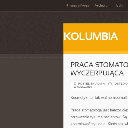
Archiwum
Byki
Strona główna
KOLUMBIA
PRACA STOMATOL
WYCZERPUJĄCA
POSTED BY ADMIN
POSTED ON 
WYŁĄCZONA
Kosmetyki te, tak ważne nieomalże 
Praca stomatologa jest bardzo ci
przeważnie tylu ma pacjentów. Są
kontrolować sytuacje. Kiedy tak w