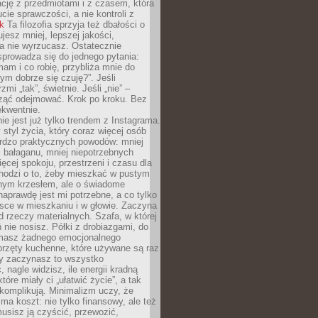
ację z przedmiotami i z czasem, która
ucie sprawczości, a nie kontroli z
nk
Ta filozofia sprzyja też dbałości o
ujesz mniej, lepszej jakości,
a nie wyrzucasz. Ostatecznie
prowadza się do jednego pytania:
mam i co robię, przybliża mnie do
rym dobrze się czuję?”. Jeśli
mi „tak”, świetnie. Jeśli „nie” –
ąć odejmować. Krok po kroku. Bez
ekwentnie.
ie jest już tylko trendem z Instagrama.
 styl życia, który coraz więcej osób
ardzo praktycznych powodów: mniej
j bałaganu, mniej niepotrzebnych
ęcej spokoju, przestrzeni i czasu dla
chodzi o to, żeby mieszkać w pustym
dnym krzesłem, ale o świadome
naprawdę jest mi potrzebne, a co tylko
sce w mieszkaniu i w głowie. Zaczyna
d rzeczy materialnych. Szafa, w której
 nie nosisz. Półki z drobiazgami, do
 masz żadnego emocjonalnego
przęty kuchenne, które używane są raz
dy zaczynasz to wszystko
 nagle widzisz, ile energii kradną
tóre miały ci „ułatwić życie”, a tak
komplikują. Minimalizm uczy, że
ma koszt: nie tylko finansowy, ale też
usisz ją czyścić, przewozić,