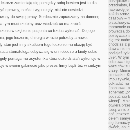
porządkować,
 lekarze zamieniają się pomiędzy sobą bowiem jest to dla
przedmioty, k
naprawdę je 
yć sprawny, rześki i wypoczęty, nikt nie odwiedzi
każda rzecz 
otowany do swojej pracy. Serdecznie zapraszamy na domenę
czasowy – m
przechowywa
za tym musi rzetelny oraz wiedzieć co ma zrobić.
momencie od
ojrzeniu w uzębienie pacjenta co trzeba wykonać. Do jego
prowadzą do
pozbywasz s
a, jego leczenie, chirurgia w razie potrzeby a nawet
się też nadm
chodzisz z p
y stan jest inny skutkiem tego leczenie ma okazję być
dawna nie m
Praca stomatologa odbywa się w dni robocze a kiedy sobie
podjąłeś tyl
„nie”. W tym
reguły pomaga mu asystentka która dużo działań wykonuje w
odczuwa ulg
cuje w swoim gabinecie jako prezes firmy bądź też w cudzym
wyrzutów sum
ciszę. Minim
pieniądze. K
impulsywnie,
odkładać na
finansową, p
schemat: „pr
poczuć się 
więcej”. Mni
otwiera prze
tobą, a nie 
coś jeszcze 
celem samym
się tłumacz
dwóch, ani c