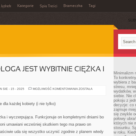
Kategorie
Brameczka
Tagi
Jędrek
Spis Treści
SUB
OGA JEST WYBITNIE CIĘŻKA I
Minimalizm n
To konkretny
wybiera z b
stresu, mnie
PRACA
SIE - 15 - 2025
MOŻLIWOŚĆ KOMENTOWANIA
ZOSTAŁA
wydatków, wi
STOMATOLOGA
JEST
siebie. Nie 
WYBITNIE
pokoju z je
CIĘŻKA
dla każdej kobiety (i nie tylko)
decyzje: co 
I
WYCZERPUJĄCA
zajmuje miej
się zwykle o
ężka i wyczerpująca. Funkcjonuje on kompletnymi dniami bo
połowy ubrań
których nie
 oni umawiani wcześniej skutkiem tego ma prawo on
stosunku. S
łaściwie uda się wszystko uczynić zgodnie z planem wtedy
w roku. Kie