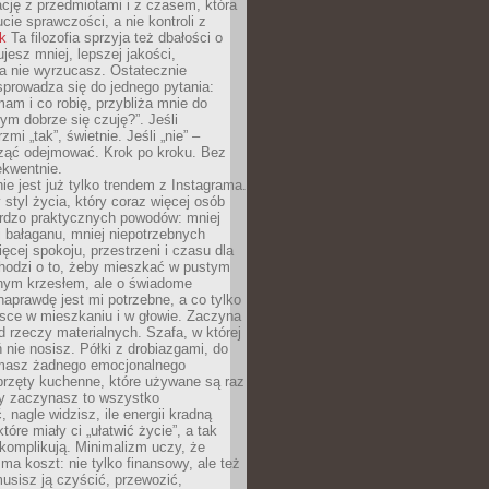
ację z przedmiotami i z czasem, która
ucie sprawczości, a nie kontroli z
nk
Ta filozofia sprzyja też dbałości o
ujesz mniej, lepszej jakości,
a nie wyrzucasz. Ostatecznie
prowadza się do jednego pytania:
mam i co robię, przybliża mnie do
rym dobrze się czuję?”. Jeśli
mi „tak”, świetnie. Jeśli „nie” –
ąć odejmować. Krok po kroku. Bez
ekwentnie.
ie jest już tylko trendem z Instagrama.
 styl życia, który coraz więcej osób
ardzo praktycznych powodów: mniej
j bałaganu, mniej niepotrzebnych
ęcej spokoju, przestrzeni i czasu dla
chodzi o to, żeby mieszkać w pustym
dnym krzesłem, ale o świadome
naprawdę jest mi potrzebne, a co tylko
sce w mieszkaniu i w głowie. Zaczyna
d rzeczy materialnych. Szafa, w której
 nie nosisz. Półki z drobiazgami, do
 masz żadnego emocjonalnego
przęty kuchenne, które używane są raz
dy zaczynasz to wszystko
 nagle widzisz, ile energii kradną
tóre miały ci „ułatwić życie”, a tak
komplikują. Minimalizm uczy, że
ma koszt: nie tylko finansowy, ale też
usisz ją czyścić, przewozić,