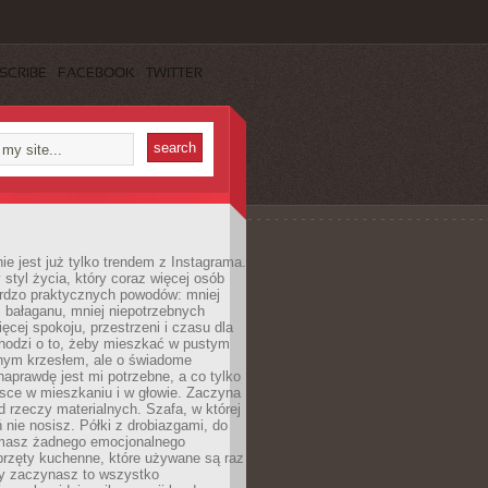
SCRIBE
FACEBOOK
TWITTER
ie jest już tylko trendem z Instagrama.
 styl życia, który coraz więcej osób
ardzo praktycznych powodów: mniej
j bałaganu, mniej niepotrzebnych
ęcej spokoju, przestrzeni i czasu dla
chodzi o to, żeby mieszkać w pustym
dnym krzesłem, ale o świadome
naprawdę jest mi potrzebne, a co tylko
sce w mieszkaniu i w głowie. Zaczyna
d rzeczy materialnych. Szafa, w której
 nie nosisz. Półki z drobiazgami, do
 masz żadnego emocjonalnego
przęty kuchenne, które używane są raz
dy zaczynasz to wszystko