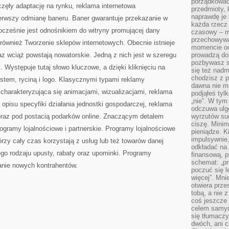
porządkować,
zęły adaptację na rynku, reklama internetowa
przedmioty, k
naprawdę je 
erwszy odmianę baneru. Baner gwarantuje przekazanie w
każda rzecz 
nocześnie jest odnośnikiem do witryny promującej dany
czasowy – m
przechowywa
 również Tworzenie sklepów internetowych. Obecnie istnieje
momencie od
raz wciąż powstają nowatorskie. Jedną z nich jest w szeregu
prowadzą do
pozbywasz s
Występuje tutaj słowo kluczowe, a dzięki kliknięciu na
się też nadm
chodzisz z p
kstem, ryciną i logo. Klasycznymi typami reklamy
dawna nie m
a charakteryzująca się animacjami, wizualizacjami, reklama
podjąłeś tyl
„nie”. W tym
pisu specyfiki działania jednostki gospodarczej, reklama
odczuwa ulg
oraz pod postacią podarków online. Znaczącym detalem
wyrzutów sum
ciszę. Minim
rogramy lojalnościowe i partnerskie. Programy lojalnościowe
pieniądze. K
impulsywnie,
rzy cały czas korzystają z usług lub też towarów danej
odkładać na
ego rodzaju upusty, rabaty oraz upominki. Programy
finansową, p
schemat: „pr
anie nowych kontrahentów.
poczuć się 
więcej”. Mni
otwiera prze
tobą, a nie 
coś jeszcze 
celem samym
się tłumacz
dwóch, ani c