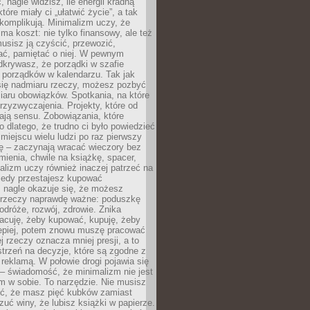
 nagle widzisz, ile energii kradną
tóre miały ci „ułatwić życie”, a tak
komplikują. Minimalizm uczy, że
ma koszt: nie tylko finansowy, ale też
usisz ją czyścić, przewozić,
ć, pamiętać o niej. W pewnym
krywasz, że porządki w szafie
 porządków w kalendarzu. Tak jak
ię nadmiaru rzeczy, możesz pozbyć
iaru obowiązków. Spotkania, na które
rzyzwyczajenia. Projekty, które od
ają sensu. Zobowiązania, które
ko dlatego, że trudno ci było powiedzieć
 miejscu wielu ludzi po raz pierwszy
ę – zaczynają wracać wieczory bez
ienia, chwile na książkę, spacer,
alizm uczy również inaczej patrzeć na
iedy przestajesz kupować
 nagle okazuje się, że możesz
 rzeczy naprawdę ważne: poduszkę
odróże, rozwój, zdrowie. Znika
acuję, żeby kupować, kupuję, żeby
lepiej, potem znowu muszę pracować
ej rzeczy oznacza mniej presji, a to
strzeń na decyzje, które są zgodne z
z reklamą. W połowie drogi pojawia się
– świadomość, że minimalizm nie jest
 w sobie. To narzędzie. Nie musisz
yć, że masz pięć kubków zamiast
zuć winy, że lubisz książki w papierze.