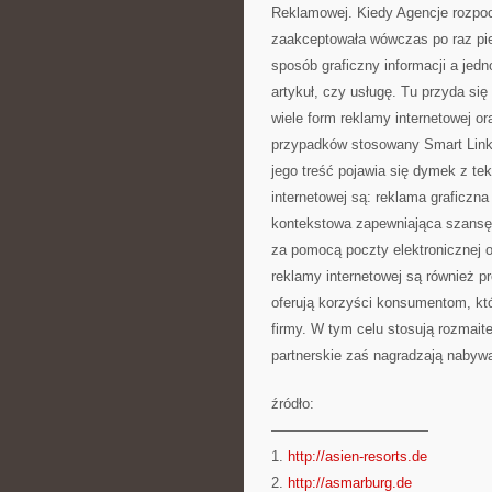
Reklamowej. Kiedy Agencje rozpoc
zaakceptowała wówczas po raz pi
sposób graficzny informacji a jed
artykuł, czy usługę. Tu przyda się
wiele form reklamy internetowej o
przypadków stosowany Smart Link. 
jego treść pojawia się dymek z te
internetowej są: reklama graficzn
kontekstowa zapewniająca szansę o
za pomocą poczty elektronicznej 
reklamy internetowej są również p
oferują korzyści konsumentom, któ
firmy. W tym celu stosują rozmait
partnerskie zaś nagradzają nabyw
źródło:
———————————
1.
http://asien-resorts.de
2.
http://asmarburg.de