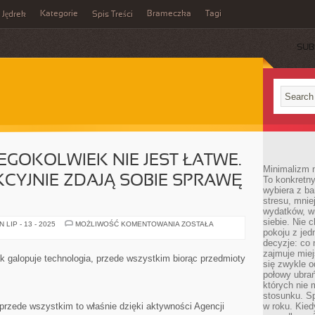
Kategorie
Brameczka
Tagi
Jędrek
Spis Treści
SUB
GOKOLWIEK NIE JEST ŁATWE.
Minimalizm n
CYJNIE ZDAJĄ SOBIE SPRAWĘ
To konkretny
wybiera z b
stresu, mnie
wydatków, wi
siebie. Nie 
PLANOWANIE
LIP - 13 - 2025
MOŻLIWOŚĆ KOMENTOWANIA
ZOSTAŁA
CZEGOKOLWIEK
pokoju z je
NIE
decyzje: co 
JEST
zajmuje miej
ŁATWE.
galopuje technologia, przede wszystkim biorąc przedmioty
WSZYSCY
się zwykle o
PERFEKCYJNIE
połowy ubrań
ZDAJĄ
których nie
SOBIE
SPRAWĘ
stosunku. S
Z
 przede wszystkim to właśnie dzięki aktywności Agencji
w roku. Kie
TEGO