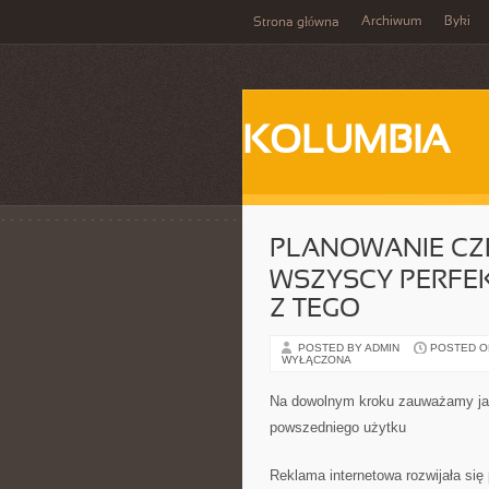
Archiwum
Byki
Strona główna
KOLUMBIA
PLANOWANIE CZE
WSZYSCY PERFEK
Z TEGO
POSTED BY ADMIN
POSTED ON 
WYŁĄCZONA
Na dowolnym kroku zauważamy jak 
powszedniego użytku
Reklama internetowa rozwijała się