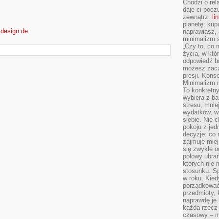
Chodzi o rel
daje ci pocz
zewnątrz.
li
planetę: kup
ldesign.de
naprawiasz, 
minimalizm s
„Czy to, co 
życia, w któ
odpowiedź brz
możesz zacz
presji. Kons
Minimalizm n
To konkretny
wybiera z b
stresu, mnie
wydatków, wi
siebie. Nie 
pokoju z je
decyzje: co 
zajmuje miej
się zwykle o
połowy ubrań
których nie
stosunku. S
w roku. Kie
porządkować,
przedmioty, k
naprawdę je 
każda rzecz 
czasowy – m