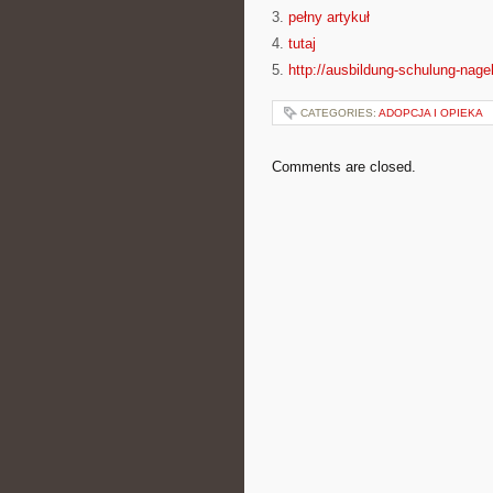
3.
pełny artykuł
4.
tutaj
5.
http://ausbildung-schulung-nage
CATEGORIES:
ADOPCJA I OPIEKA
Comments are closed.