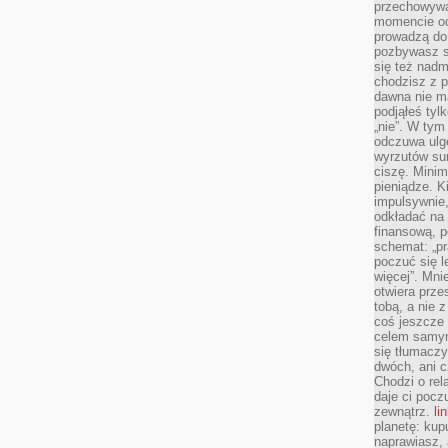
przechowywa
momencie od
prowadzą do
pozbywasz s
się też nadm
chodzisz z p
dawna nie m
podjąłeś tyl
„nie”. W tym
odczuwa ulg
wyrzutów sum
ciszę. Minim
pieniądze. K
impulsywnie,
odkładać na
finansową, p
schemat: „pr
poczuć się 
więcej”. Mni
otwiera prze
tobą, a nie 
coś jeszcze 
celem samym
się tłumacz
dwóch, ani c
Chodzi o rel
daje ci pocz
zewnątrz.
li
planetę: kup
naprawiasz, 