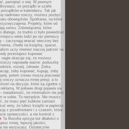
ć, pamiętać o niej. W pewnym
krywasz, że porządki w szafie
 porządków w kalendarzu. Tak jak
ię nadmiaru rzeczy, możesz pozbyć
iaru obowiązków. Spotkania, na które
rzyzwyczajenia. Projekty, które od
ają sensu. Zobowiązania, które
ko dlatego, że trudno ci było powiedzieć
 miejscu wielu ludzi po raz pierwszy
ę – zaczynają wracać wieczory bez
ienia, chwile na książkę, spacer,
alizm uczy również inaczej patrzeć na
iedy przestajesz kupować
 nagle okazuje się, że możesz
 rzeczy naprawdę ważne: poduszkę
odróże, rozwój, zdrowie. Znika
acuję, żeby kupować, kupuję, żeby
lepiej, potem znowu muszę pracować
ej rzeczy oznacza mniej presji, a to
strzeń na decyzje, które są zgodne z
z reklamą. W połowie drogi pojawia się
– świadomość, że minimalizm nie jest
 w sobie. To narzędzie. Nie musisz
yć, że masz pięć kubków zamiast
zuć winy, że lubisz książki w papierze.
ację z przedmiotami i z czasem, która
ucie sprawczości, a nie kontroli z
nk
Ta filozofia sprzyja też dbałości o
ujesz mniej, lepszej jakości,
a nie wyrzucasz. Ostatecznie