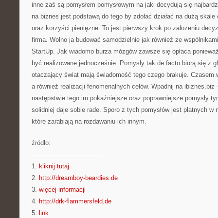
inne zaś są pomysłem pomysłowym na jaki decydują się najbardzi
na biznes jest podstawą do tego by zdołać działać na dużą skale 
oraz korzyści pieniężne. To jest pierwszy krok po założeniu decyz
firma. Wolno ja budować samodzielnie jak również ze wspólnikami
StartUp. Jak wiadomo burza mózgów zawsze się opłaca poniewa
być realizowane jednocześnie. Pomysły tak de facto biorą się z g
otaczający świat mają świadomość tego czego brakuje. Czasem wy
a również realizacji fenomenalnych celów. Wpadnij na ibiznes.bi
następstwie tego im pokaźniejsze oraz poprawniejsze pomysły t
solidniej daje sobie rade. Sporo z tych pomysłów jest płatnych w 
które zarabiają na rozdawaniu ich innym.
źródło:
———————————
1.
kliknij tutaj
2.
http://dreamboy-beardies.de
3.
więcej informacji
4.
http://drk-flammersfeld.de
5.
link