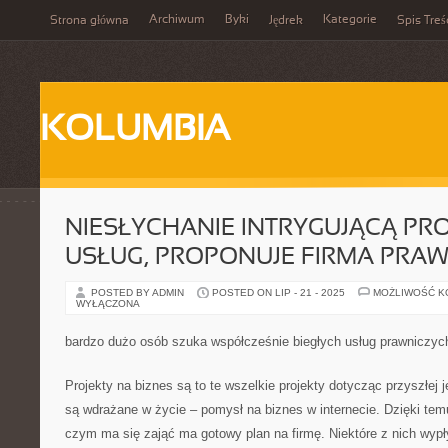
Archiwum
Byki
Kategorie
Strona główna
Jędrek
Spis Treś
KOLUMBIA
NIESŁYCHANIE INTRYGUJĄCĄ PR
USŁUG, PROPONUJE FIRMA PRA
POSTED BY ADMIN
POSTED ON LIP - 21 - 2025
MOŻLIWOŚĆ 
WYŁĄCZONA
bardzo dużo osób szuka współcześnie biegłych usług prawniczyc
Projekty na biznes są to te wszelkie projekty dotycząc przyszłej 
są wdrażane w życie – pomysł na biznes w internecie. Dzięki tem
czym ma się zająć ma gotowy plan na firmę. Niektóre z nich wy