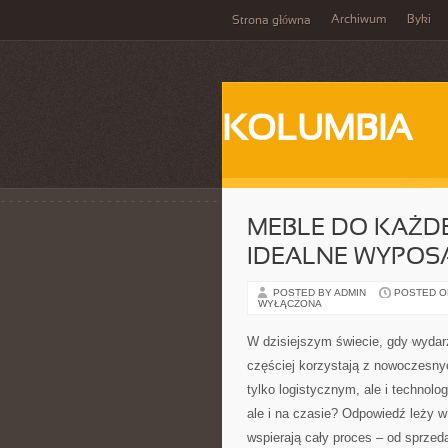
Archiwum
Byki
Strona główna
KOLUMBIA
MEBLE DO KAŻD
IDEALNE WYPOS
POSTED BY ADMIN
POSTED ON
WYŁĄCZONA
W dzisiejszym świecie, gdy wydar
częściej korzystają z nowoczesnyc
tylko logistycznym, ale i technolo
ale i na czasie? Odpowiedź leży w
wspierają cały proces – od sprzed