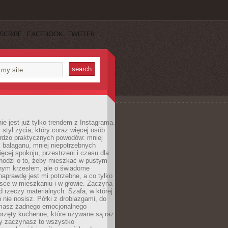
SCRIBE
FACEBOOK
TWITTER
ie jest już tylko trendem z Instagrama.
 styl życia, który coraz więcej osób
ardzo praktycznych powodów: mniej
j bałaganu, mniej niepotrzebnych
ęcej spokoju, przestrzeni i czasu dla
chodzi o to, żeby mieszkać w pustym
dnym krzesłem, ale o świadome
naprawdę jest mi potrzebne, a co tylko
sce w mieszkaniu i w głowie. Zaczyna
d rzeczy materialnych. Szafa, w której
 nie nosisz. Półki z drobiazgami, do
 masz żadnego emocjonalnego
przęty kuchenne, które używane są raz
dy zaczynasz to wszystko