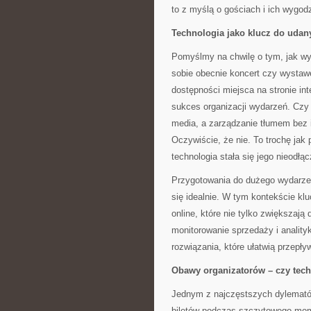
to z myślą o gościach i ich wygodz
Technologia jako klucz do uda
Pomyślmy na chwilę o tym, jak wy
sobie obecnie koncert czy wystaw
dostępności miejsca na stronie int
sukces organizacji wydarzeń. Czy
media, a zarządzanie tłumem bez i
Oczywiście, że nie. To trochę jak
technologia stała się jego nieodł
Przygotowania do dużego wydarzen
się idealnie. W tym kontekście k
online, które nie tylko zwiększają
monitorowanie sprzedaży i analityk
rozwiązania, które ułatwią przepły
Obawy organizatorów – czy tech
Jednym z najczęstszych dylematów
biletów podczas szczytowego mome