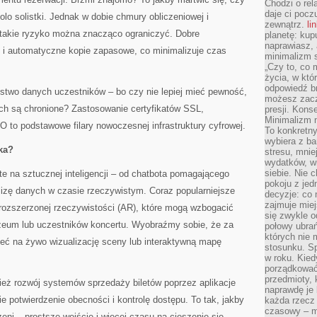
Chodzi o rel
daje ci pocz
olo solistki. Jednak w dobie chmury obliczeniowej i
zewnątrz.
li
takie ryzyko można znacząco ograniczyć. Dobre
planetę: kup
naprawiasz, 
ę i automatyczne kopie zapasowe, co minimalizuje czas
minimalizm s
„Czy to, co 
życia, w któ
odpowiedź brz
ństwo danych uczestników – bo czy nie lepiej mieć pewność,
możesz zacz
ych są chronione? Zastosowanie certyfikatów SSL,
presji. Kons
Minimalizm n
to podstawowe filary nowoczesnej infrastruktury cyfrowej.
To konkretny
wybiera z b
ka?
stresu, mnie
wydatków, wi
siebie. Nie 
te na sztucznej inteligencji – od chatbota pomagającego
pokoju z je
lizę danych w czasie rzeczywistym. Coraz popularniejsze
decyzje: co 
zajmuje miej
 rozszerzonej rzeczywistości (AR), które mogą wzbogacić
się zwykle o
eum lub uczestników koncertu. Wyobraźmy sobie, że za
połowy ubrań
których nie
ć na żywo wizualizację sceny lub interaktywną mapę
stosunku. S
w roku. Kie
porządkować,
przedmioty, k
ież rozwój systemów sprzedaży biletów poprzez aplikacje
naprawdę je 
e potwierdzenie obecności i kontrolę dostępu. To tak, jakby
każda rzecz 
czasowy – m
eni – prostsze wejście i więcej czasu na cieszenie się