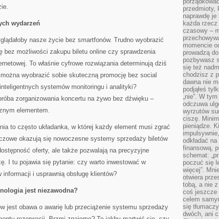
porządkować,
ie.
przedmioty, k
naprawdę je 
nych wydarzeń
każda rzecz 
czasowy – m
przechowywa
glądałoby nasze życie bez smartfonów. Trudno wyobrazić
momencie od
ę bez możliwości zakupu biletu online czy sprawdzenia
prowadzą do
pozbywasz s
ernetowej. To właśnie cyfrowe rozwiązania determinują dziś
się też nadm
chodzisz z p
 można wyobrazić sobie skuteczną promocję bez social
dawna nie m
nteligentnych systemów monitoringu i analityki?
podjąłeś tyl
„nie”. W tym
 próba zorganizowania koncertu na żywo bez dźwięku –
odczuwa ulg
ącznym elementem.
wyrzutów sum
ciszę. Minim
pieniądze. K
ia to często układanka, w której każdy element musi zgrać
impulsywnie,
luczowe okazują się nowoczesne systemy sprzedaży biletów
odkładać na
finansową, p
 dostępność oferty, ale także pozwalają na precyzyjne
schemat: „pr
ę. I tu pojawia się pytanie: czy warto inwestować w
poczuć się 
więcej”. Mni
w informacji i usprawnią obsługę klientów?
otwiera prze
tobą, a nie 
nologia jest niezawodna?
coś jeszcze 
celem samym
się tłumacz
 jest obawa o awarię lub przeciążenie systemu sprzedaży
dwóch, ani c
ntu rezerwacji. Brzmi znajomo? To jakby martwić się, czy