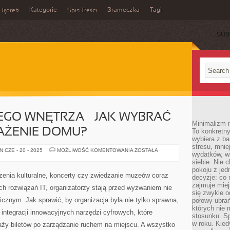
Kategorie
Brameczka
Tagi
Jędrek
Spis Treści
SUB
EGO WNĘTRZA – JAK WYBRAĆ
Minimalizm n
AŻENIE DOMU?
To konkretny
wybiera z b
stresu, mnie
MEBLE
 CZE - 20 - 2025
MOŻLIWOŚĆ KOMENTOWANIA
ZOSTAŁA
wydatków, wi
DO
KAŻDEGO
siebie. Nie 
WNĘTRZA
pokoju z je
–
zenia kulturalne, koncerty czy zwiedzanie muzeów coraz
decyzje: co 
JAK
WYBRAĆ
zajmuje miej
h rozwiązań IT, organizatorzy stają przed wyzwaniem nie
IDEALNE
się zwykle o
WYPOSAŻENIE
gicznym. Jak sprawić, by organizacja była nie tylko sprawna,
połowy ubrań
DOMU?
których nie
 integracji innowacyjnych narzędzi cyfrowych, które
stosunku. S
w roku. Kie
aży biletów po zarządzanie ruchem na miejscu. A wszystko