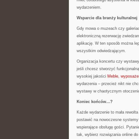
wydarzeniem.
Wsparcie dla branży kulturalnej
Gdy mowa o muzeach czy galeriach
elektroniczną rezerwację zwiedzan
aplikację. W ten sposób można le
wszystkim odwiedzającym.
Organizacja koncertu czy wystaw
jeśli chcesz stworzyć funkcjonaln
wysokiej jakości
Meble, wyposaże
wydarzenia – przecież nikt nie ch
wystawy w chaotycznym otoczeni
Koniec końców…?
Każde wydarzenie to mała rewolta 
postawić na nowoczesne systemy s
wspierające obsługę gości. Pytanie
tak, wybierz rozwiązania online d