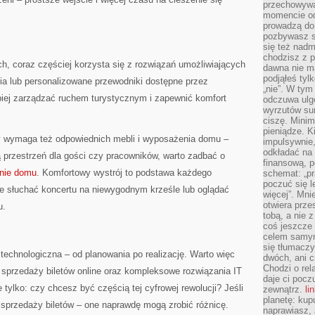
przechowywa
momencie od
prowadzą do
pozbywasz s
się też nadm
chodzisz z p
, coraz częściej korzysta się z rozwiązań umożliwiających
dawna nie m
podjąłeś tyl
ia lub personalizowane przewodniki dostępne przez
„nie”. W tym
piej zarządzać ruchem turystycznym i zapewnić komfort
odczuwa ulg
wyrzutów sum
ciszę. Minim
pieniądze. K
y wymaga też odpowiednich mebli i wyposażenia domu –
impulsywnie,
odkładać na
ą przestrzeń dla gości czy pracowników, warto zadbać o
finansową, p
nie domu
. Komfortowy wystrój to podstawa każdego
schemat: „pr
poczuć się 
ce słuchać koncertu na niewygodnym krześle lub oglądać
więcej”. Mni
otwiera prze
u.
tobą, a nie 
coś jeszcze 
celem samym
się tłumacz
technologiczna – od planowania po realizację. Warto więc
dwóch, ani c
Chodzi o rel
przedaży biletów online oraz kompleksowe rozwiązania IT
daje ci pocz
 tylko: czy chcesz być częścią tej cyfrowej rewolucji? Jeśli
zewnątrz.
li
planetę: kup
o sprzedaży biletów – one naprawdę mogą zrobić różnicę.
naprawiasz, 