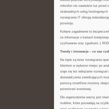
mikrofon nie zawiedzie tuż przed s
skalowalnych usług hostingowych 
rozwiązania IT oferują redundancj
przestoju.
Kolejne zagadnienie to bezpiecze
że informacje o kartach kredytow
szyfrowanie oraz zgodność z RODO 
Trendy i innowacje – co nas cze
Na topie są teraz rozwiązania opar
klientom w wyborze miejsc po ana
staje się też wdrażanie rozwiązań
doświadczenia zwiedzających muz
pomocą smartfona możemy obejrze
przestrzeni eventowej.
Dla organizatorów ważny jest równ
mobilne, które pozwalają na szybki
mieć osobistego asystenta w kiesz