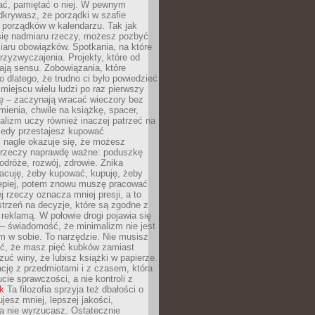
ć, pamiętać o niej. W pewnym
krywasz, że porządki w szafie
 porządków w kalendarzu. Tak jak
ię nadmiaru rzeczy, możesz pozbyć
iaru obowiązków. Spotkania, na które
rzyzwyczajenia. Projekty, które od
ają sensu. Zobowiązania, które
ko dlatego, że trudno ci było powiedzieć
 miejscu wielu ludzi po raz pierwszy
ę – zaczynają wracać wieczory bez
ienia, chwile na książkę, spacer,
alizm uczy również inaczej patrzeć na
iedy przestajesz kupować
 nagle okazuje się, że możesz
 rzeczy naprawdę ważne: poduszkę
odróże, rozwój, zdrowie. Znika
acuję, żeby kupować, kupuję, żeby
lepiej, potem znowu muszę pracować
ej rzeczy oznacza mniej presji, a to
strzeń na decyzje, które są zgodne z
z reklamą. W połowie drogi pojawia się
– świadomość, że minimalizm nie jest
 w sobie. To narzędzie. Nie musisz
yć, że masz pięć kubków zamiast
zuć winy, że lubisz książki w papierze.
ację z przedmiotami i z czasem, która
ucie sprawczości, a nie kontroli z
nk
Ta filozofia sprzyja też dbałości o
ujesz mniej, lepszej jakości,
a nie wyrzucasz. Ostatecznie