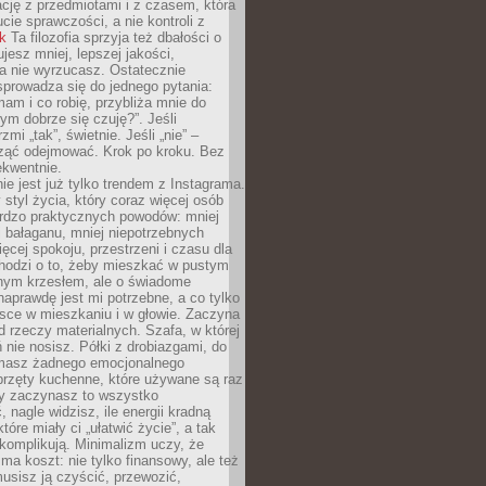
ację z przedmiotami i z czasem, która
ucie sprawczości, a nie kontroli z
nk
Ta filozofia sprzyja też dbałości o
ujesz mniej, lepszej jakości,
a nie wyrzucasz. Ostatecznie
prowadza się do jednego pytania:
mam i co robię, przybliża mnie do
rym dobrze się czuję?”. Jeśli
mi „tak”, świetnie. Jeśli „nie” –
ąć odejmować. Krok po kroku. Bez
ekwentnie.
ie jest już tylko trendem z Instagrama.
 styl życia, który coraz więcej osób
ardzo praktycznych powodów: mniej
j bałaganu, mniej niepotrzebnych
ęcej spokoju, przestrzeni i czasu dla
chodzi o to, żeby mieszkać w pustym
dnym krzesłem, ale o świadome
naprawdę jest mi potrzebne, a co tylko
sce w mieszkaniu i w głowie. Zaczyna
d rzeczy materialnych. Szafa, w której
 nie nosisz. Półki z drobiazgami, do
 masz żadnego emocjonalnego
przęty kuchenne, które używane są raz
dy zaczynasz to wszystko
 nagle widzisz, ile energii kradną
tóre miały ci „ułatwić życie”, a tak
komplikują. Minimalizm uczy, że
ma koszt: nie tylko finansowy, ale też
usisz ją czyścić, przewozić,