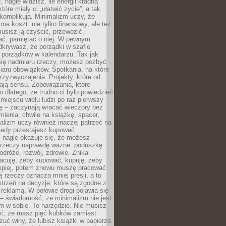
 nagle widzisz, ile energii kradną
tóre miały ci „ułatwić życie”, a tak
komplikują. Minimalizm uczy, że
ma koszt: nie tylko finansowy, ale też
usisz ją czyścić, przewozić,
ć, pamiętać o niej. W pewnym
krywasz, że porządki w szafie
 porządków w kalendarzu. Tak jak
ię nadmiaru rzeczy, możesz pozbyć
iaru obowiązków. Spotkania, na które
rzyzwyczajenia. Projekty, które od
ają sensu. Zobowiązania, które
ko dlatego, że trudno ci było powiedzieć
 miejscu wielu ludzi po raz pierwszy
ę – zaczynają wracać wieczory bez
ienia, chwile na książkę, spacer,
alizm uczy również inaczej patrzeć na
iedy przestajesz kupować
 nagle okazuje się, że możesz
 rzeczy naprawdę ważne: poduszkę
odróże, rozwój, zdrowie. Znika
acuję, żeby kupować, kupuję, żeby
lepiej, potem znowu muszę pracować
ej rzeczy oznacza mniej presji, a to
strzeń na decyzje, które są zgodne z
z reklamą. W połowie drogi pojawia się
– świadomość, że minimalizm nie jest
 w sobie. To narzędzie. Nie musisz
yć, że masz pięć kubków zamiast
zuć winy, że lubisz książki w papierze.