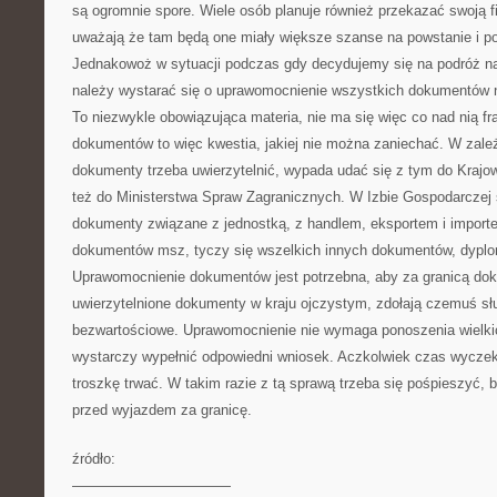
są ogromnie spore. Wiele osób planuje również przekazać swoją fi
uważają że tam będą one miały większe szanse na powstanie i po
Jednakowoż w sytuacji podczas gdy decydujemy się na podróż na
należy wystarać się o uprawomocnienie wszystkich dokumentów n
To niezwykle obowiązująca materia, nie ma się więc co nad nią fr
dokumentów to więc kwestia, jakiej nie można zaniechać. W zależ
dokumenty trzeba uwierzytelnić, wypada udać się z tym do Krajo
też do Ministerstwa Spraw Zagranicznych. W Izbie Gospodarczej
dokumenty związane z jednostką, z handlem, eksportem i importe
dokumentów msz, tyczy się wszelkich innych dokumentów, dyplom
Uprawomocnienie dokumentów jest potrzebna, aby za granicą dok
uwierzytelnione dokumenty w kraju ojczystym, zdołają czemuś s
bezwartościowe. Uprawomocnienie nie wymaga ponoszenia wielk
wystarczy wypełnić odpowiedni wniosek. Aczkolwiek czas wyczek
troszkę trwać. W takim razie z tą sprawą trzeba się pośpieszyć, by
przed wyjazdem za granicę.
źródło:
———————————