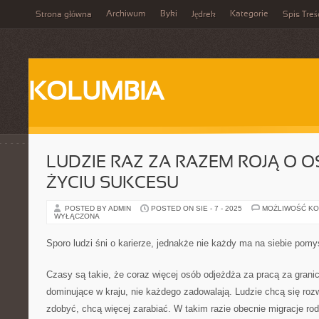
Archiwum
Byki
Kategorie
Strona główna
Jędrek
Spis Treś
KOLUMBIA
LUDZIE RAZ ZA RAZEM ROJĄ O O
ŻYCIU SUKCESU
POSTED BY ADMIN
POSTED ON SIE - 7 - 2025
MOŻLIWOŚĆ K
WYŁĄCZONA
Sporo ludzi śni o karierze, jednakże nie każdy ma na siebie pomy
Czasy są takie, że coraz więcej osób odjeżdża za pracą za grani
dominujące w kraju, nie każdego zadowalają. Ludzie chcą się rozw
zdobyć, chcą więcej zarabiać. W takim razie obecnie migracje ro