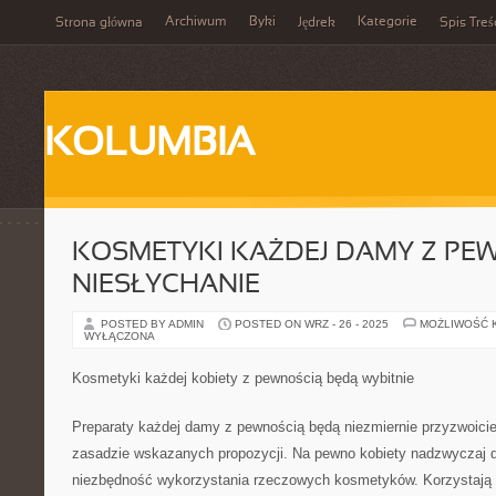
Archiwum
Byki
Kategorie
Strona główna
Jędrek
Spis Treś
KOLUMBIA
KOSMETYKI KAŻDEJ DAMY Z PE
NIESŁYCHANIE
POSTED BY ADMIN
POSTED ON WRZ - 26 - 2025
MOŻLIWOŚĆ 
WYŁĄCZONA
Kosmetyki każdej kobiety z pewnością będą wybitnie
Preparaty każdej damy z pewnością będą niezmiernie przyzwoici
zasadzie wskazanych propozycji. Na pewno kobiety nadzwyczaj d
niezbędność wykorzystania rzeczowych kosmetyków. Korzystają n