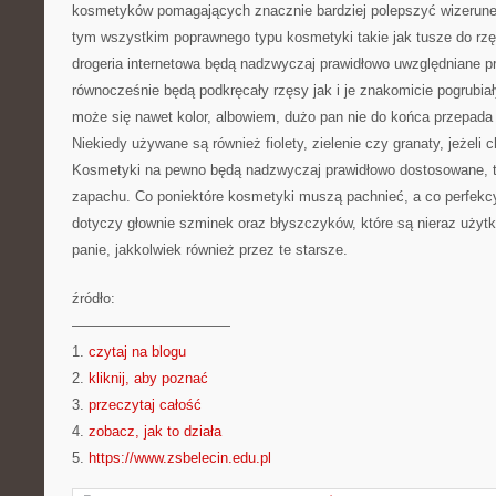
kosmetyków pomagających znacznie bardziej polepszyć wizerunek
tym wszystkim poprawnego typu kosmetyki takie jak tusze do rzęs
drogeria internetowa będą nadzwyczaj prawidłowo uwzględniane pr
równocześnie będą podkręcały rzęsy jak i je znakomicie pogrubia
może się nawet kolor, albowiem, dużo pan nie do końca przepada
Niekiedy używane są również fiolety, zielenie czy granaty, jeżeli 
Kosmetyki na pewno będą nadzwyczaj prawidłowo dostosowane, 
zapachu. Co poniektóre kosmetyki muszą pachnieć, a co perfekc
dotyczy głownie szminek oraz błyszczyków, które są nieraz użyt
panie, jakkolwiek również przez te starsze.
źródło:
———————————
1.
czytaj na blogu
2.
kliknij, aby poznać
3.
przeczytaj całość
4.
zobacz, jak to działa
5.
https://www.zsbelecin.edu.pl