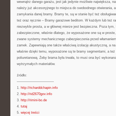
wewnątrz danego garażu, jest jak jedynie możliwie największa, n
należy już akcesoryjnego to miejsca do swobodnego otwierania, 
zamykania danej bramy. Bramy te, są w stanie być też obsługiwa
też oraz ręcznie – Bramy garażowe beditom. W każdym lub też raz
niezwykle prosta, a w głównej mierze jest bezpieczna. Poza tym
zabezpieczone, właśnie dlatego, że wyposażone one są w proste,
zwane systemy mechanicznego zabezpieczenia przed włamaniem, j
zamek. Zapewniają one także właściwą izolację akustyczną, a na
właśnie dzięki temu, wyposażone są te bramy segmentami, a też
poliuretanową. Żeby brama była trwała, to musi ona być wykonan
wytrzymałych materiałów.
źródło:
———————————
1.
http://richarddchapin.info
2.
http://rid2670gov.info
3.
http://rimini-bo.de
4.
tutaj
5.
więcej treści