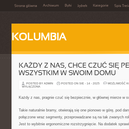
Archiwum
Byki
Kategorie
Strona główna
Jędrek
Spis Treś
KOLUMBIA
KAŻDY Z NAS, CHCE CZUĆ SIĘ P
WSZYSTKIM W SWOIM DOMU
POSTED BY ADMIN
POSTED ON SIE - 14 - 2025
MOŻLIWOŚĆ 
WYŁĄCZONA
Każdy z nas, pragnie czuć się bezpiecznie, w głównej mierze w
Takie naturalnie bramy, otwierają się one pionowo w górę, pod dan
połączone wraz segmenty, przeprowadzane są na tak zwanych rol
Jest to wybitnie ergonomiczne rozstrzygnięcie. Na dodatek sprawi