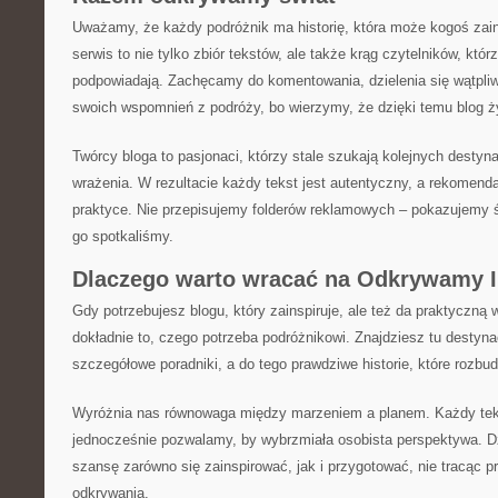
Uważamy, że każdy podróżnik ma historię, która może kogoś zain
serwis to nie tylko zbiór tekstów, ale także krąg czytelników, któ
podpowiadają. Zachęcamy do komentowania, dzielenia się wątpli
swoich wspomnień z podróży, bo wierzymy, że dzięki temu blog żyj
Twórcy bloga to pasjonaci, którzy stale szukają kolejnych destynac
wrażenia. W rezultacie każdy tekst jest autentyczny, a rekomend
praktyce. Nie przepisujemy folderów reklamowych – pokazujemy ś
go spotkaliśmy.
Dlaczego warto wracać na Odkrywamy I
Gdy potrzebujesz blogu, który zainspiruje, ale też da praktyczną 
dokładnie to, czego potrzeba podróżnikowi. Znajdziesz tu destyna
szczegółowe poradniki, a do tego prawdziwe historie, które rozbu
Wyróżnia nas równowaga między marzeniem a planem. Każdy teks
jednocześnie pozwalamy, by wybrzmiała osobista perspektywa. D
szansę zarówno się zainspirować, jak i przygotować, nie tracąc p
odkrywania.