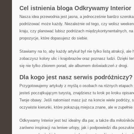
Cel istnienia bloga Odkrywamy Interior
Nasza idea przewodnia jest jasna, a jednocześnie bardzo szeroka
podróżować może każdy. Niezależnie od tego, czy wolisz week
kraju, czy planować lubisz podróżach międzykontynentalnych, na
propozycje, które dopasujesz do siebie.
Stawiamy na to, aby każdy artykuł był nie tylko listą atrakcji, ale 
zobaczysz kolory ulic i krajobrazów oraz poznasz ludzi. Dzięki t
się nie tylko zbiorem porad, ale albumem doświadczeń z drogi.
Dla kogo jest nasz serwis podróżniczy?
Przygotowujemy artykuły z myślą o osobach na różnych etapach p
jesteś początkującym turystą, znajdziesz tu krok po kroku opisa
Twoje obawy. Jeśli natomiast masz już na koncie wiele podróży, s
oczywiste kierunki, które pokazują miejsca znane, ale w zupełnie
Odkrywamy Interior jest też idealny dla par, a także dla miłośnikó
zarówno inspiracji na leniwe urlopy, jak i podpowiedzi dla poszu