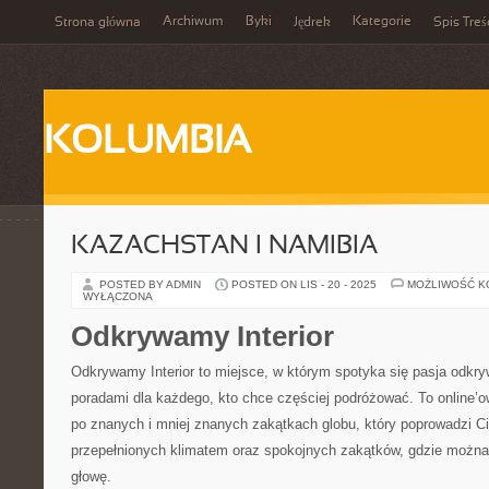
Archiwum
Byki
Kategorie
Strona główna
Jędrek
Spis Treś
KOLUMBIA
KAZACHSTAN I NAMIBIA
POSTED BY ADMIN
POSTED ON LIS - 20 - 2025
MOŻLIWOŚĆ 
WYŁĄCZONA
Odkrywamy Interior
Odkrywamy Interior to miejsce, w którym spotyka się pasja odkry
poradami dla każdego, kto chce częściej podróżować. To online’
po znanych i mniej znanych zakątkach globu, który poprowadzi C
przepełnionych klimatem oraz spokojnych zakątków, gdzie możn
głowę.