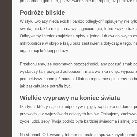
po pasmach górskich, przez zwiedzanie metropolii, aż po plaże s
Podróże bliskie
W stylu „wojaży niedalekich i bardzo odległych” opisujemy nie ty
świata, ale także miejsca na wyciągnięcie ręki, które zwykle tra
Odkrywamy Interior znajdziesz opisy z jedno- lub dwudniowych es
mikropodróże w obrębie kraju oraz zestawienia dotyczące tego, n
organizacji krótkiej podróży.
Przekonujemy, że ogromnych oszczędności, aby poczuć smak po
wystarczy tani przejazd autobusem, mała walizka i chęć wyjścia z
perspektywy znane już miasta. Dlatego regularnie opisujemy podr
jak zaskakujące potrafią być.
Wielkie wyprawy na koniec świata
Dla tych, którzy najlepiej odpoczywają, gdy są daleko od domu,
przewodniki z wyjazdów do odległych krajów. Opisujemy zachwyc
życie ludzi, żeby Twoja podróż była bardziej świadoma i silniej pr
Na stronach Odkrywamy Interior nie brakuje sprawdzonych porad