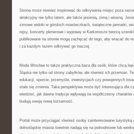
Strona może również inspirować do odkrywania miejsc poza sezo
atrakcyjny nie tylko latem, ale także jesienią, zimą i wiosną. Jes
zimowe widoki w górskich miasteczkach, świąteczne jarmarki, wio
rejsy, koncerty plenerowe i wyprawy w Karkonosze tworzą szerokie 
publikowane na stronie mogą zachęcać do tego, aby wracać do re
i za każdym razem odkrywać go inaczej.
Moda Wrocław to także praktyczna baza dla osób, które chcą lep
Śląska nie tylko od strony zabytków, ale również ich przemian. Te
edukacji, sporcie, przemyśle, inwestycjach czy powojennych losa
stale się zmienia. Taka perspektywa może być interesująca dla cz
wiedzieć, jak dawne tradycje wpływają na współczesny charakter 
budują swoją nową tożsamość.
Portal może przyciągać również osoby zainteresowane turystyką 
dolnośląskie miasta świetnie nadają się na jednodniowe lub week