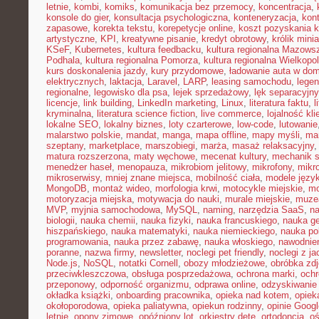
letnie
,
kombi
,
komiks
,
komunikacja bez przemocy
,
koncentracja
,
konsole do gier
,
konsultacja psychologiczna
,
konteneryzacja
,
kon
zapasowe
,
korekta tekstu
,
korepetycje online
,
koszt pozyskania k
artystyczne
,
KPI
,
kreatywne pisanie
,
kredyt obrotowy
,
królik mini
KSeF
,
Kubernetes
,
kultura feedbacku
,
kultura regionalna Mazows
Podhala
,
kultura regionalna Pomorza
,
kultura regionalna Wielkopol
kurs doskonalenia jazdy
,
kury przydomowe
,
ładowanie auta w do
elektrycznych
,
laktacja
,
Laravel
,
LARP
,
leasing samochodu
,
legen
regionalne
,
legowisko dla psa
,
lejek sprzedażowy
,
lęk separacyjn
licencje
,
link building
,
LinkedIn marketing
,
Linux
,
literatura faktu
,
l
kryminalna
,
literatura science fiction
,
live commerce
,
lojalność kli
lokalne SEO
,
lokalny biznes
,
loty czarterowe
,
low-code
,
lutowanie
malarstwo polskie
,
mandat
,
manga
,
mapa offline
,
mapy myśli
,
mar
szeptany
,
marketplace
,
marszobiegi
,
marża
,
masaż relaksacyjny
matura rozszerzona
,
maty węchowe
,
mecenat kultury
,
mechanik 
menedżer haseł
,
menopauza
,
mikrobiom jelitowy
,
mikrofony
,
mikr
mikroserwisy
,
mniej znane miejsca
,
mobilność ciała
,
modele języ
MongoDB
,
montaż wideo
,
morfologia krwi
,
motocykle miejskie
,
mo
motoryzacja miejska
,
motywacja do nauki
,
murale miejskie
,
muzea
MVP
,
myjnia samochodowa
,
MySQL
,
naming
,
narzędzia SaaS
,
na
biologii
,
nauka chemii
,
nauka fizyki
,
nauka francuskiego
,
nauka ge
hiszpańskiego
,
nauka matematyki
,
nauka niemieckiego
,
nauka po
programowania
,
nauka przez zabawę
,
nauka włoskiego
,
nawodnie
poranne
,
nazwa firmy
,
newsletter
,
noclegi pet friendly
,
noclegi z ja
Node.js
,
NoSQL
,
notatki Cornell
,
obozy młodzieżowe
,
obróbka zd
przeciwkleszczowa
,
obsługa posprzedażowa
,
ochrona marki
,
ochr
przeponowy
,
odporność organizmu
,
odprawa online
,
odzyskiwanie
okładka książki
,
onboarding pracownika
,
opieka nad kotem
,
opiek
okołoporodowa
,
opieka paliatywna
,
opiekun rodzinny
,
opinie Googl
letnie
,
opony zimowe
,
opóźniony lot
,
orkiestry dęte
,
ortodoncja
,
oś