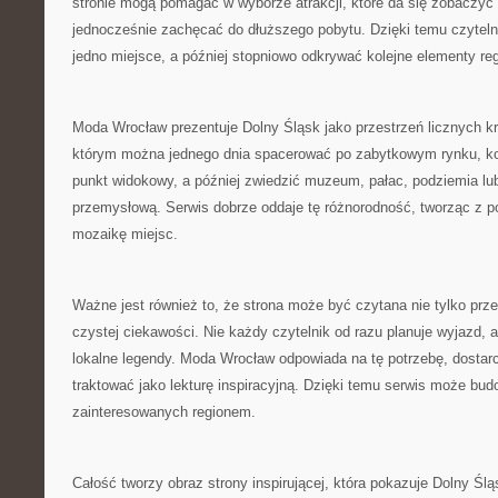
stronie mogą pomagać w wyborze atrakcji, które da się zobaczyć p
jednocześnie zachęcać do dłuższego pobytu. Dzięki temu czytel
jedno miejsce, a później stopniowo odkrywać kolejne elementy re
Moda Wrocław prezentuje Dolny Śląsk jako przestrzeń licznych kr
którym można jednego dnia spacerować po zabytkowym rynku, kol
punkt widokowy, a później zwiedzić muzeum, pałac, podziemia lu
przemysłową. Serwis dobrze oddaje tę różnorodność, tworząc z 
mozaikę miejsc.
Ważne jest również to, że strona może być czytana nie tylko prze
czystej ciekawości. Nie każdy czytelnik od razu planuje wyjazd, 
lokalne legendy. Moda Wrocław odpowiada na tę potrzebę, dostarc
traktować jako lekturę inspiracyjną. Dzięki temu serwis może bu
zainteresowanych regionem.
Całość tworzy obraz strony inspirującej, która pokazuje Dolny Ślą