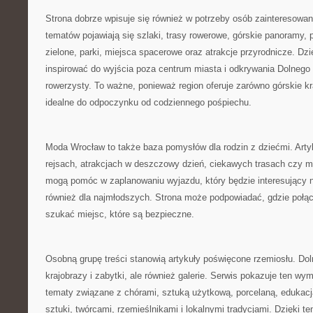
Strona dobrze wpisuje się również w potrzeby osób zainteresowa
tematów pojawiają się szlaki, trasy rowerowe, górskie panoramy,
zielone, parki, miejsca spacerowe oraz atrakcje przyrodnicze. Dz
inspirować do wyjścia poza centrum miasta i odkrywania Dolnego
rowerzysty. To ważne, ponieważ region oferuje zarówno górskie kra
idealne do odpoczynku od codziennego pośpiechu.
Moda Wrocław to także baza pomysłów dla rodzin z dziećmi. Arty
rejsach, atrakcjach w deszczowy dzień, ciekawych trasach czy 
mogą pomóc w zaplanowaniu wyjazdu, który będzie interesujący ni
również dla najmłodszych. Strona może podpowiadać, gdzie połąc
szukać miejsc, które są bezpieczne.
Osobną grupę treści stanowią artykuły poświęcone rzemiosłu. Doln
krajobrazy i zabytki, ale również galerie. Serwis pokazuje ten wym
tematy związane z chórami, sztuką użytkową, porcelaną, edukac
sztuki, twórcami, rzemieślnikami i lokalnymi tradycjami. Dzięki t