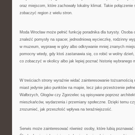
oraz miejscom, które zachowały lokalny klimat. Takie połączenie 
zobaczyć region z wielu stron.
Moda Wrocław może pełnić funkcję poradnika dla turysty. Osoba
znaleźć pomysły na spacer, jednodniową wycieczkę, rodzinny wyp
w muzeum, wyprawę w góry albo odkrywanie mniej znanych miejs
pomocny wtedy, gdy ktoś zastanawia się, co robić w wolny dzień,
co zobaczyć w okolicy albo jak lepiej poznać historię wybranego 
W treściach strony wyraźnie widać zainteresowanie tożsamością mi
miast jedynie jako punktów na mapie, lecz jako przestrzenie pełn
Wałbrzych, Głogów czy Zgorzelec są opisywane poprzez architektur
mieszkańców, wydarzenia i przemiany społeczne. Dzięki temu czy
zrozumieć, jak przeszłość wpływa na teraźniejszość.
Serwis może zainteresować również osoby, które lubią poznawać d