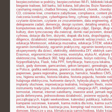
bezpieczeństwo w podróży
,
bezpieczeństwo Wi-Fi
,
biblioteki loka
bieganie trailowe
,
ból barku
,
ból kolana
,
ból pleców
,
Boże Narodze
carsharing miejski
,
chatbot firmowy
,
cholesterol
,
chomik
,
choroby
CD
,
ciśnienie krwi
,
cmentarze zabytkowe
,
compliance
,
content pl
ćwiczenia korekcyjne
,
cyberhigiena firmy
,
cyfrowy detoks
,
czujnik
czytanie dzieciom
,
czytanie ze zrozumieniem
,
data engineering
,
d
delegowanie zadań
,
demencja
,
design system
,
detailing wnętrza
,
komputerowa auta
,
dieta BARF
,
digitalizacja zdjęć
,
Django
,
długi
kultury
,
dom tymczasowy dla zwierząt
,
domki nad jeziorem
,
dora
cyfrowa
,
dotacje dla firm
,
dożynki
,
drapak dla kota
,
dropshipping
,
diligence
,
działalność nierejestrowana
,
dziennik wdzięczności
,
e-f
edukacja Montessori
,
edukacja muzealna
,
edukacja STEM
,
eduka
egzamin ósmoklasisty
,
egzamin praktyczny
,
egzamin teoretyczny
eksperymenty dla dzieci
,
elektrolity
,
elektronika DIY
,
elektryk sa
Erasmus
,
ergonomiczne ćwiczenia
,
eseistyka
,
etyka AI
,
etykiety 
elektroniczna
,
feedback 360
,
felgi aluminiowe
,
festyn rodzinny
,
Fi
fizjoprofilaktyka
,
Flask
,
folia PPF
,
fortyfikacje
,
franczyza lokalna
,
stack
,
gady domowe
,
garncarstwo
,
gekon lamparci
,
genealogia
,
g
w Polsce
,
grafika wektorowa
,
granice osobiste
,
granty kulturalne
,
papierowe
,
gwara regionalna
,
gwarancja
,
hamulce
,
headless CMS
snu
,
higiena wzroku
,
historia lokalna
,
historia pojazdu
,
hostele rod
hulajnoga elektryczna
,
hurtownie danych
,
hybryda plug-in
,
identyf
implanty słuchowe
,
improwizacja teatralna
,
Instagram Reels
,
inst
instrumenty tradycyjne
,
insulinooporność
,
integracje API
,
intelige
termostat
,
internat
,
internet satelitarny
,
inwestor anioł
,
jarmark reg
jazda defensywna
,
jednoosobowa działalność
,
jesienne wyjazdy
,
j
początkujących
,
kajaki weekendowe
,
kalendarz publikacji
,
kaliste
kampanie sezonowe
,
kanarek
,
karma mokra dla kota
,
karma such
online
,
kastracja kota
,
kastracja psa
,
kempingi nad morzem
,
kieru
domowe
,
kleszcze u psa
,
klimatyzacja samochodowa
,
kluby ksią