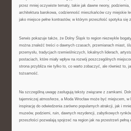
przez mniej oczywiste tematy, takie jak dawne neony, podziemia,
architektura barokowa, codzienność mieszkańców czy miejskie leg
jako miejsce pełne kontrastów, w którym przeszłość spotyka się 
Serwis pokazuje także, że Dolny Śląsk to region niezwykle bogaty
można znaleźć treści o dawnych czasach, przemianach miast, śla
przemysłu, tradycjach rzemieślniczych, lokalnych liderach, artys
postaciach, które miały wpływ na rozwój poszczególnych miejsco
strona przybliża nie tylko to, co warto zobaczyć, ale również to, j
tożsamość.
Na szczególną uwagę zasługują teksty związane z zamkami. Doln
tajemniczej atmosferze, a Moda Wrocław może być miejscem, w k
inspirację do odwiedzenia zarówno popularnych atrakcji, jak i mni
muzeów, podziemi, ruin, dawnych rezydencji, zabytkowych rynkó
przeszłości pozwalają spojrzeć na region jak na przestrzeń pełną 