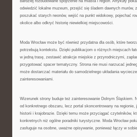
bardziej rozbudowane spojrzenie na miasta i region. Artykuły pok
odwiedzić lokalne muzeum, przejść się śladem dawnych murów, 
poszukać starych neonów, wejść na punkt widokowy, pojechać ro
okolice albo odkryć historię niewielkiej miejscowości.
Moda Wrocław może być również przydatna dla osób, które tworzą
potrzebują kontekstu. Dzięki publikacjom o różnych miejscach łat
w jedną trasę, zestawić atrakcje miejskie z przyrodniczymi, zapl
przygotować spacer tematyczny. Strona nie musi narzucać jedne
może dostarczać materiału do samodzielnego układania wyciecze
zainteresowaniami.
Wizerunek strony buduje też zainteresowanie Dolnym Śląskiem. N
od konkretnego obszaru, lecz portal skoncentrowany na regionie, 
historii i krajobrazie. Dzięki temu może przyciągać czytelników, kt
konkretnych niż ogólne poradniki turystyczne. Moda Wrocław pok
zasługuje na osobne, uważne opisywanie, ponieważ łączy w sobie