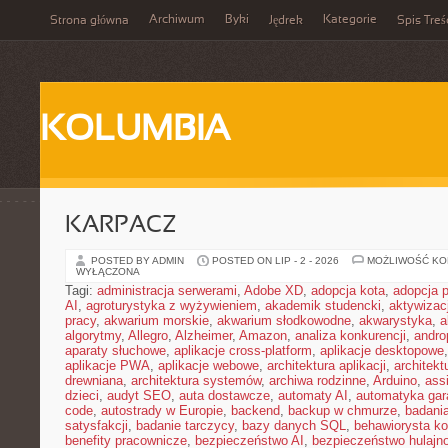
Archiwum
Byki
Kategorie
Strona główna
Jędrek
Spis Treś
KOLUMBIA
KARPACZ
POSTED BY ADMIN
POSTED ON LIP - 2 - 2026
MOŻLIWOŚĆ K
WYŁĄCZONA
Tagi:
administracja serwerami
,
Adobe XD
,
adopcja kota
,
adopcja 
AI
,
agroturystyka z wyżywieniem
,
akademik studencki
,
aktywizac
pracy
,
akwarium morskie
,
akwarium słodkowodne
,
akwarystyka
,
a
algorytmy
,
Allegro
,
Alzheimer
,
Amazon
,
analiza konkurencji
,
andro
aparaty słuchowe
,
aplikacje cross-platform
,
aplikacje desktopowe
aplikacje PWA
,
aplikacje webowe
,
architektura aplikacji
,
architekt
drewniana
,
architektura systemów
,
archiwa rodzinne
,
Arduino
,
ass
dzieci
,
audyt SEO
,
auta dostawcze
,
automaty AI
,
automatyka ga
code
,
autostrady w Europie
,
backend
,
backup w chmurze
,
badania
satysfakcji
,
badanie tarczycy
,
bazy danych SQL
,
behawiorysta k
benefity pracownicze
,
bezpieczeństwo AI
,
bezpieczeństwo hulajno