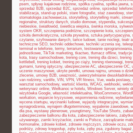
psem
,
spływy kajakowe rodzinne
,
spółka cywilna
,
spółka jawna
,
s
sprzedaż B2B
,
sprzedaż B2C
,
sprzedaż online
,
sprzedaż telefoni
stabilizacja
,
stand-up polski
,
stare fotografie
,
staż zawodowy
,
ster
stomatologia zachowawcza
,
storytelling
,
storytelling marki
,
stream
regionalne
,
struktury danych
,
studio domowe
,
stypendia
,
sukcesja
niebieskie
,
światłowód
,
świetlica wiejska
,
świnka morska
,
sylwest
system OKR
,
szczepienia podróżne
,
szczepienie kota
,
szczepien
szkoła demokratyczna
,
szkoła prywatna
,
sztuka partycypacyjna
,
czytanie
,
szyfrowanie danych
,
tańce ludowe
,
tanie noclegi
,
teatr 
techniczne SEO
,
techniki oddechowe
,
techniki uczenia się
,
teleo
terminal w telefonie
,
termy
,
terrarium
,
testowanie oprogramowania
jednostkowe
,
TikTok marketing
,
tkactwo
,
tłumacz offline
,
tradycje
kota
,
trasy samochodowe
,
trening core
,
trening dla dzieci
,
trening
kettlebell
,
trening kobiet
,
trening po ciąży
,
trening równowagi
,
tren
gumami
,
tuning optyczny
,
ubezpieczenie AC
,
ubezpieczenie OC
,
uczenie maszynowe
,
ukryte perełki
,
umowa najmu
,
umowa o dzie
zlecenie
,
umowy B2B
,
uważność
,
uwierzytelnianie dwuskładniko
van rodzinny
,
vanlife
,
VIN
,
VPN
,
VR fitness
,
Vue
,
wada postawy
,
warsztat samochodowy
,
wartość klienta
,
WCAG
,
webhooki
,
wekto
weterynarz online
,
Wielkanoc w hotelu
,
Windows Server
,
winiety 
wizytówka Google
,
własność intelektualna
,
WooCommerce
,
WordP
workation
,
wsparcie kryzysowe
,
wspomnienia rodzinne
,
wybielani
wycena startupu
,
wycinanki ludowe
,
wyjazdy integracyjne
,
wymian
wynagrodzenia
,
wynajem długoterminowy
,
wypalenie zawodowe
,
w
dla psa
,
wystawy plenerowe
,
youngtimery
,
YouTube Shorts
,
zaba
zabezpieczenie balkonu dla kota
,
zabezpieczenie lakieru
,
zabytko
używanego
,
zamki krzyżackie
,
zamki w Polsce
,
zarządzanie małą
hormonalne
,
zdrowie kobiet
,
zdrowie mężczyzn
,
zdrowie oczu
,
zd
podróży
,
zdrowy kręgosłup
,
zęby kota
,
zęby psa
,
zgubiony bagaż