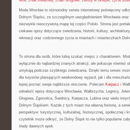
ferie
,
znak towarowy
,
znaki drogowe
,
zwroty w sklepie
,
życie stud
Moda Wrocław to różnorodny serwis internetowy poświęcony odkr
Dolnym Śląsku, ze szczególnym uwzględnieniem Wrocławia oraz 
niezwykle nieoczywistą mapę tej części Polski. Strona jest port
ciekawe opisy dotyczące zwiedzania, historii, kultury, architektur
rekreacji oraz codziennego życia w miastach i miasteczkach Dol
To strona dla osób, które lubią szukać miejsc z charakterem. Mo
wyłącznie do najbardziej znanych atrakcji, ale pokazuje również uk
umykają podczas szybkiego zwiedzania. Dzięki temu serwis moż
dla turystów planujących weekendowy wyjazd, jak i dla mieszkań
lepiej poznać swoje najbliższe otoczenie. Polecam
Karpacz
i Wał
odnaleźć wpisy dotyczące Wrocławia, Wałbrzycha, Legnicy, Jelen
Głogowa, Zgorzelca, Świdnicy, Karpacza, Lubina oraz wielu inny
Dolnym Śląskiem. Każde z tych miast ma własną historię, a serwi
perspektyw: turystycznej, kulturalnej, historycznej, społecznej i 
czytelnik może odkryć, że Dolny Śląsk to nie tylko popularne zaby
ślady dawnych epok.