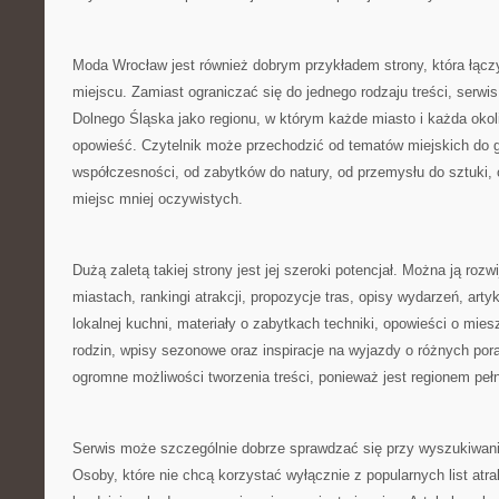
Moda Wrocław jest również dobrym przykładem strony, która łącz
miejscu. Zamiast ograniczać się do jednego rodzaju treści, serwis
Dolnego Śląska jako regionu, w którym każde miasto i każda oko
opowieść. Czytelnik może przechodzić od tematów miejskich do gó
współczesności, od zabytków do natury, od przemysłu do sztuki, 
miejsc mniej oczywistych.
Dużą zaletą takiej strony jest jej szeroki potencjał. Można ją rozw
miastach, rankingi atrakcji, propozycje tras, opisy wydarzeń, arty
lokalnej kuchni, materiały o zabytkach techniki, opowieści o mies
rodzin, wpisy sezonowe oraz inspiracje na wyjazdy o różnych por
ogromne możliwości tworzenia treści, ponieważ jest regionem pe
Serwis może szczególnie dobrze sprawdzać się przy wyszukiwa
Osoby, które nie chcą korzystać wyłącznie z popularnych list atra