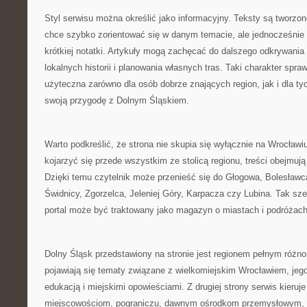
Styl serwisu można określić jako informacyjny. Teksty są tworzon
chce szybko zorientować się w danym temacie, ale jednocześnie 
krótkiej notatki. Artykuły mogą zachęcać do dalszego odkrywania
lokalnych historii i planowania własnych tras. Taki charakter spr
użyteczna zarówno dla osób dobrze znających region, jak i dla ty
swoją przygodę z Dolnym Śląskiem.
Warto podkreślić, że strona nie skupia się wyłącznie na Wrocła
kojarzyć się przede wszystkim ze stolicą regionu, treści obejmuj
Dzięki temu czytelnik może przenieść się do Głogowa, Bolesławc
Świdnicy, Zgorzelca, Jeleniej Góry, Karpacza czy Lubina. Tak sze
portal może być traktowany jako magazyn o miastach i podróżach
Dolny Śląsk przedstawiony na stronie jest regionem pełnym różnor
pojawiają się tematy związane z wielkomiejskim Wrocławiem, jego 
edukacją i miejskimi opowieściami. Z drugiej strony serwis kier
miejscowościom, pograniczu, dawnym ośrodkom przemysłowym