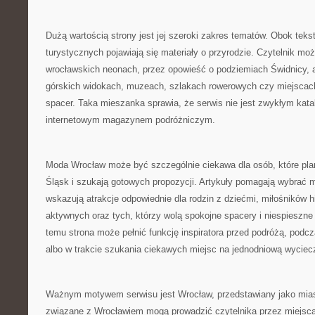
Dużą wartością strony jest jej szeroki zakres tematów. Obok teks
turystycznych pojawiają się materiały o przyrodzie. Czytelnik moż
wrocławskich neonach, przez opowieść o podziemiach Świdnicy, 
górskich widokach, muzeach, szlakach rowerowych czy miejscac
spacer. Taka mieszanka sprawia, że serwis nie jest zwykłym katal
internetowym magazynem podróżniczym.
Moda Wrocław może być szczególnie ciekawa dla osób, które plan
Śląsk i szukają gotowych propozycji. Artykuły pomagają wybrać m
wskazują atrakcje odpowiednie dla rodzin z dziećmi, miłośników his
aktywnych oraz tych, którzy wolą spokojne spacery i niespieszne
temu strona może pełnić funkcję inspiratora przed podróżą, pod
albo w trakcie szukania ciekawych miejsc na jednodniową wyciec
Ważnym motywem serwisu jest Wrocław, przedstawiany jako miasto
związane z Wrocławiem mogą prowadzić czytelnika przez miejsca