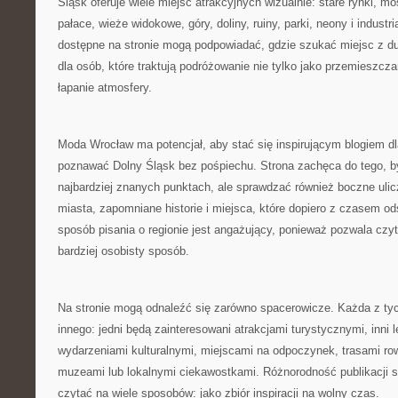
Śląsk oferuje wiele miejsc atrakcyjnych wizualnie: stare rynki, m
pałace, wieże widokowe, góry, doliny, ruiny, parki, neony i industri
dostępne na stronie mogą podpowiadać, gdzie szukać miejsc z d
dla osób, które traktują podróżowanie nie tylko jako przemieszczan
łapanie atmosfery.
Moda Wrocław ma potencjał, aby stać się inspirującym blogiem d
poznawać Dolny Śląsk bez pośpiechu. Strona zachęca do tego, b
najbardziej znanych punktach, ale sprawdzać również boczne ulic
miasta, zapomniane historie i miejsca, które dopiero z czasem ods
sposób pisania o regionie jest angażujący, ponieważ pozwala czy
bardziej osobisty sposób.
Na stronie mogą odnaleźć się zarówno spacerowicze. Każda z t
innego: jedni będą zainteresowani atrakcjami turystycznymi, inni 
wydarzeniami kulturalnymi, miejscami na odpoczynek, trasami r
muzeami lub lokalnymi ciekawostkami. Różnorodność publikacji 
czytać na wiele sposobów: jako zbiór inspiracji na wolny czas.