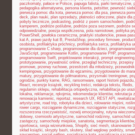
paczkomaty
,
pałace w Polsce
,
papuga falista
,
parki tematyczne
,
pedagogika alternatywna
,
persona klienta
,
petsitter
,
pewność sieb
pierwsza pomoc dla kota
,
pierwsza pomoc dla psa
,
pierwsza pom
deck
,
plan nauki
,
plan sprzedaży
,
płatności odroczone
,
plaże dla 
pobyty lecznicze
,
podcasting
,
podróż z psem samochodem
,
podr
kamperem
,
podróże poślubne
,
podróże poza sezonem
,
podróże se
odpowiedzialne
,
poezja współczesna
,
pola namiotowe
,
polityka p
PowerShell
,
powłoka ceramiczna
,
praktyki studenckie
,
prawa pas
kat A
,
prawo jazdy kat B
,
PrestaShop
,
procedury firmowe
,
product
osobista
,
profilaktyka próchnicy
,
profilaktyka serca
,
profilaktyka 
programowanie C sharp
,
programowanie dla dzieci
,
programowani
JavaScript
,
programowanie Kotlin
,
programowanie PHP
,
programo
programowanie Swift
,
projektowanie interakcji
,
prompt engineering
prototypowanie
,
prywatność online
,
przegląd techniczny
,
przepisy
promowe
,
przerwy ruchowe
,
przestrzeń dla młodzieży
,
przewodnik
kempingowa
,
przygotowanie do egzaminu
,
przygotowanie do mara
matury
,
przygotowanie do półmaratonu
,
przysmaki treningowe
,
ps
ogrodzie
,
punkty karne
,
RAG
,
ransomware
,
raport historii pojazdu
React
,
recenzje książek
,
recykling treści
,
redakcja tekstu
,
Redis
,
regulamin sklepu
,
rehabilitacja ortopedyczna
,
rehabilitacja po uraz
lokalna
,
reklamacje
,
rękojmia
,
rekomendacje klientów
,
rekrutacja 
renowacja kamienic
,
reportaż
,
research UX
,
REST API
,
rewitaliza
artystyczne
,
road trip
,
robotyka dla dzieci
,
rolowanie mięśni
,
rośli
rower cargo
,
rozciąganie dynamiczne
,
rozciąganie statyczne
,
roz
rozszerzona rzeczywistość
,
rozwój emocjonalny
,
rutyna wieczorn
dobowy
,
rzemiosło artystyczne
,
samochód rodzinny
,
samochód u
zastępczy
,
samochody miejskie
,
sanatoria
,
segmentacja klientów
sportowca
,
sesja wizerunkowa
,
Shopify
,
sieć mesh
,
skanowanie 
skład książki
,
skrypty bash
,
skutery
,
ślad węglowy podróży
,
smar
snycerstwo
,
social selling
,
socjalizacja kota
,
socjalizacja szczeni