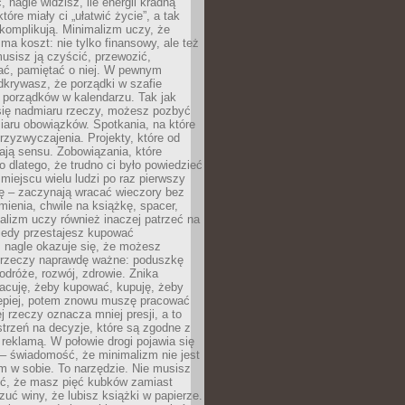
 nagle widzisz, ile energii kradną
tóre miały ci „ułatwić życie”, a tak
komplikują. Minimalizm uczy, że
ma koszt: nie tylko finansowy, ale też
usisz ją czyścić, przewozić,
ć, pamiętać o niej. W pewnym
krywasz, że porządki w szafie
 porządków w kalendarzu. Tak jak
ię nadmiaru rzeczy, możesz pozbyć
iaru obowiązków. Spotkania, na które
rzyzwyczajenia. Projekty, które od
ają sensu. Zobowiązania, które
ko dlatego, że trudno ci było powiedzieć
 miejscu wielu ludzi po raz pierwszy
ę – zaczynają wracać wieczory bez
ienia, chwile na książkę, spacer,
alizm uczy również inaczej patrzeć na
iedy przestajesz kupować
 nagle okazuje się, że możesz
 rzeczy naprawdę ważne: poduszkę
odróże, rozwój, zdrowie. Znika
acuję, żeby kupować, kupuję, żeby
lepiej, potem znowu muszę pracować
ej rzeczy oznacza mniej presji, a to
strzeń na decyzje, które są zgodne z
z reklamą. W połowie drogi pojawia się
– świadomość, że minimalizm nie jest
 w sobie. To narzędzie. Nie musisz
yć, że masz pięć kubków zamiast
zuć winy, że lubisz książki w papierze.