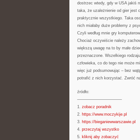
dostrzec wtedy, gdy w USA jakiś n
taka, że uzależnienie od gier jest
praktycznie wszystkiego. Taka oso
nich miałaby duże problemy z psy
Czyli według mnie gry komputerow
Chociaż oczywiście należy zachow
większą uwagę na to by małe dzieci
przeznaczone. Wszelkiego rodzaju 
człowieka, co do tego nie może m
więc już podsumowując – bez wąt
potrafić z nich korzystać. Zwróć n
źródło:
———————————
1.
zobacz poradnik
2.
https://www.moczykije.pl
3.
https://bieganiewwarszawie.pl
4.
przeczytaj wszystko
5.
kliknij aby zobaczyć