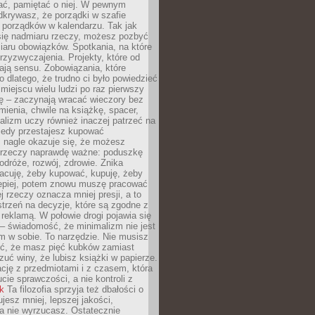
ć, pamiętać o niej. W pewnym
krywasz, że porządki w szafie
 porządków w kalendarzu. Tak jak
ię nadmiaru rzeczy, możesz pozbyć
iaru obowiązków. Spotkania, na które
rzyzwyczajenia. Projekty, które od
ają sensu. Zobowiązania, które
ko dlatego, że trudno ci było powiedzieć
 miejscu wielu ludzi po raz pierwszy
ę – zaczynają wracać wieczory bez
ienia, chwile na książkę, spacer,
alizm uczy również inaczej patrzeć na
iedy przestajesz kupować
 nagle okazuje się, że możesz
 rzeczy naprawdę ważne: poduszkę
odróże, rozwój, zdrowie. Znika
acuję, żeby kupować, kupuję, żeby
lepiej, potem znowu muszę pracować
ej rzeczy oznacza mniej presji, a to
strzeń na decyzje, które są zgodne z
z reklamą. W połowie drogi pojawia się
– świadomość, że minimalizm nie jest
 w sobie. To narzędzie. Nie musisz
yć, że masz pięć kubków zamiast
zuć winy, że lubisz książki w papierze.
ację z przedmiotami i z czasem, która
ucie sprawczości, a nie kontroli z
nk
Ta filozofia sprzyja też dbałości o
ujesz mniej, lepszej jakości,
a nie wyrzucasz. Ostatecznie