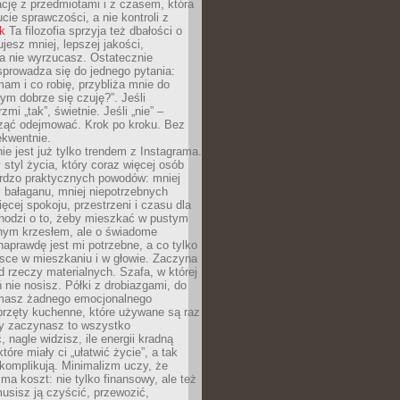
ację z przedmiotami i z czasem, która
ucie sprawczości, a nie kontroli z
nk
Ta filozofia sprzyja też dbałości o
ujesz mniej, lepszej jakości,
a nie wyrzucasz. Ostatecznie
prowadza się do jednego pytania:
mam i co robię, przybliża mnie do
rym dobrze się czuję?”. Jeśli
mi „tak”, świetnie. Jeśli „nie” –
ąć odejmować. Krok po kroku. Bez
ekwentnie.
ie jest już tylko trendem z Instagrama.
 styl życia, który coraz więcej osób
ardzo praktycznych powodów: mniej
j bałaganu, mniej niepotrzebnych
ęcej spokoju, przestrzeni i czasu dla
chodzi o to, żeby mieszkać w pustym
dnym krzesłem, ale o świadome
naprawdę jest mi potrzebne, a co tylko
sce w mieszkaniu i w głowie. Zaczyna
d rzeczy materialnych. Szafa, w której
 nie nosisz. Półki z drobiazgami, do
 masz żadnego emocjonalnego
przęty kuchenne, które używane są raz
dy zaczynasz to wszystko
 nagle widzisz, ile energii kradną
tóre miały ci „ułatwić życie”, a tak
komplikują. Minimalizm uczy, że
ma koszt: nie tylko finansowy, ale też
usisz ją czyścić, przewozić,