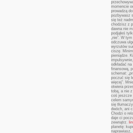
przechowywa
momencie od
prowadzą do
pozbywasz s
się też nadm
chodzisz z p
dawna nie m
podjąłeś tyl
„nie”. W tym
odczuwa ulg
wyrzutów sum
ciszę. Minim
pieniądze. K
impulsywnie,
odkładać na
finansową, p
schemat: „pr
poczuć się 
więcej”. Mni
otwiera prze
tobą, a nie 
coś jeszcze 
celem samym
się tłumacz
dwóch, ani c
Chodzi o rel
daje ci pocz
zewnątrz.
li
planetę: kup
naprawiasz, 