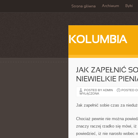
Archiwum
Byki
Strona główna
KOLUMBIA
JAK ZAPEŁNIĆ S
NIEWIELKIE PIEN
POSTED BY ADMIN
POSTED ON 
WYŁĄCZONA
Jak zapełnić sobie czas za nieduż
Chociaż pewnie nie można powiedz
znaczy raczej rzadko się mówi, iż
powiedzieć, iż nie narosło wobec