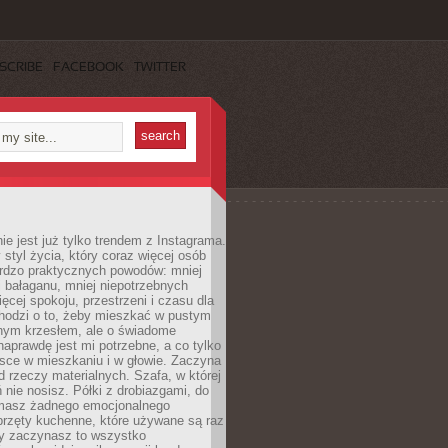
SCRIBE
FACEBOOK
TWITTER
ie jest już tylko trendem z Instagrama.
 styl życia, który coraz więcej osób
ardzo praktycznych powodów: mniej
j bałaganu, mniej niepotrzebnych
ęcej spokoju, przestrzeni i czasu dla
chodzi o to, żeby mieszkać w pustym
dnym krzesłem, ale o świadome
naprawdę jest mi potrzebne, a co tylko
sce w mieszkaniu i w głowie. Zaczyna
d rzeczy materialnych. Szafa, w której
 nie nosisz. Półki z drobiazgami, do
 masz żadnego emocjonalnego
przęty kuchenne, które używane są raz
dy zaczynasz to wszystko