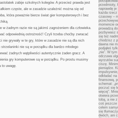
porządkować,
astolatek zabije szkolnych kolegów. A przecież prawda jest
przedmioty, k
naprawdę je 
 całkiem częste, ale w zasadzie uzależnić można się od
każda rzecz 
ba, która poważnie bierze świat gier komputerowych i bez
czasowy – m
przechowywa
chiką.
momencie od
e w żadnym razie nie są jakimś zagrożeniem dla człowieka.
prowadzą do
pozbywasz s
ać odpowiednią ostrożność! Czyli trzeba choćby zwracać
się też nadm
chodzisz z p
 nie grywały w te gry, które w zasadzie nie są dla nich
dawna nie m
strzelaninki nie są w porządku dla bardzo młodego
podjąłeś tyl
„nie”. W tym
iewać żadnych wątpliwości autentycznie żaden gracz. A
odczuwa ulg
pienia gry komputerowe są w porządku. Po prostu musimy
wyrzutów sum
ciszę. Minim
a to uwagę.
pieniądze. K
impulsywnie,
odkładać na
finansową, p
schemat: „pr
poczuć się 
więcej”. Mni
otwiera prze
tobą, a nie 
coś jeszcze 
celem samym
się tłumacz
dwóch, ani c