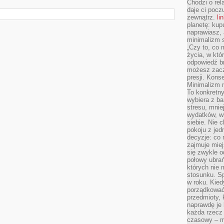
Chodzi o rel
daje ci pocz
zewnątrz.
li
planetę: kup
naprawiasz, 
minimalizm s
„Czy to, co 
życia, w któ
odpowiedź brz
możesz zacz
presji. Kons
Minimalizm n
To konkretny
wybiera z b
stresu, mnie
wydatków, wi
siebie. Nie 
pokoju z je
decyzje: co 
zajmuje miej
się zwykle o
połowy ubrań
których nie
stosunku. S
w roku. Kie
porządkować,
przedmioty, k
naprawdę je 
każda rzecz 
czasowy – m