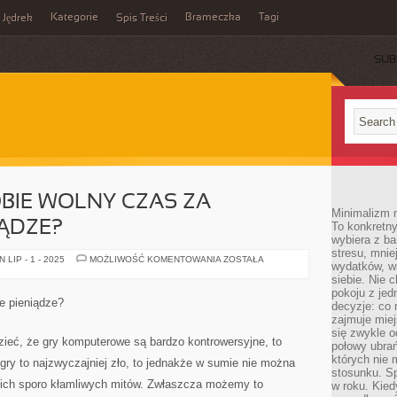
Kategorie
Brameczka
Tagi
Jędrek
Spis Treści
SUB
OBIE WOLNY CZAS ZA
Minimalizm n
IĄDZE?
To konkretny
wybiera z b
stresu, mnie
JAK
LIP - 1 - 2025
MOŻLIWOŚĆ KOMENTOWANIA
ZOSTAŁA
wydatków, wi
ZAPEŁNIĆ
SOBIE
siebie. Nie 
WOLNY
pokoju z je
CZAS
e pieniądze?
decyzje: co 
ZA
NIEWIELKIE
zajmuje miej
PIENIĄDZE?
się zwykle o
ieć, że gry komputerowe są bardzo kontrowersyjne, to
połowy ubrań
których nie
 gry to najzwyczajniej zło, to jednakże w sumie nie można
stosunku. S
 nich sporo kłamliwych mitów. Zwłaszcza możemy to
w roku. Kie