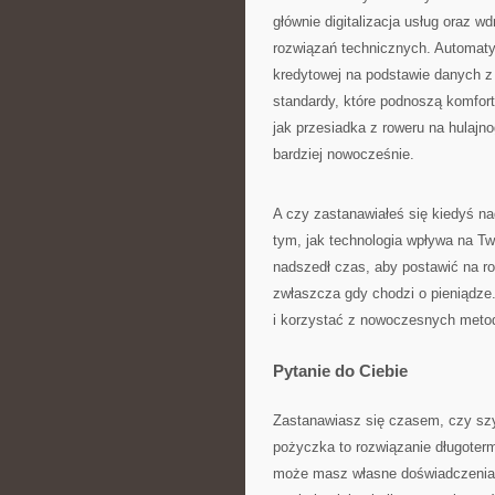
głównie digitalizacja usług oraz w
rozwiązań technicznych. Automat
kredytowej na podstawie danych z
standardy, które podnoszą komfort
jak przesiadka z roweru na hulajn
bardziej nowocześnie.
A czy zastanawiałeś się kiedyś na
tym, jak technologia wpływa na 
nadszedł czas, aby postawić na r
zwłaszcza gdy chodzi o pieniądze.
i korzystać z nowoczesnych metod
Pytanie do Ciebie
Zastanawiasz się czasem, czy sz
pożyczka to rozwiązanie długoter
może masz własne doświadczenia 