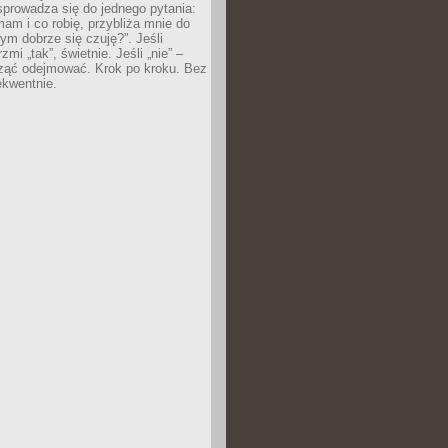
prowadza się do jednego pytania:
mam i co robię, przybliża mnie do
rym dobrze się czuję?”. Jeśli
mi „tak”, świetnie. Jeśli „nie” –
ąć odejmować. Krok po kroku. Bez
ekwentnie.