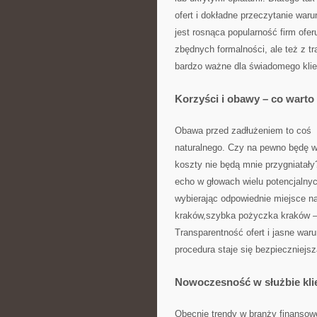
ofert i dokładne przeczytanie war
jest rosnąca popularność firm ofe
zbędnych formalności, ale też z t
bardzo ważne dla świadomego klie
Korzyści i obawy – co warto
Obawa przed zadłużeniem to coś
naturalnego. Czy na pewno będę w
koszty nie będą mnie przygniatał
echo w głowach wielu potencjalnyc
wybierając odpowiednie miejsce na
kraków,szybka pożyczka kraków —
Transparentność ofert i jasne waru
procedura staje się bezpieczniejsz
Nowoczesność w służbie kli
Obecnie trendy w branży finansowe