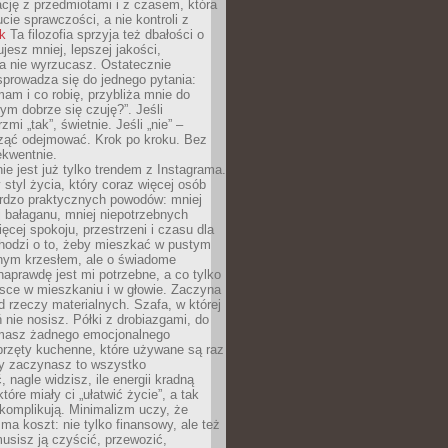
ację z przedmiotami i z czasem, która
ucie sprawczości, a nie kontroli z
nk
Ta filozofia sprzyja też dbałości o
ujesz mniej, lepszej jakości,
a nie wyrzucasz. Ostatecznie
prowadza się do jednego pytania:
mam i co robię, przybliża mnie do
rym dobrze się czuję?”. Jeśli
mi „tak”, świetnie. Jeśli „nie” –
ąć odejmować. Krok po kroku. Bez
ekwentnie.
ie jest już tylko trendem z Instagrama.
 styl życia, który coraz więcej osób
ardzo praktycznych powodów: mniej
j bałaganu, mniej niepotrzebnych
ęcej spokoju, przestrzeni i czasu dla
chodzi o to, żeby mieszkać w pustym
dnym krzesłem, ale o świadome
naprawdę jest mi potrzebne, a co tylko
sce w mieszkaniu i w głowie. Zaczyna
d rzeczy materialnych. Szafa, w której
 nie nosisz. Półki z drobiazgami, do
 masz żadnego emocjonalnego
przęty kuchenne, które używane są raz
dy zaczynasz to wszystko
 nagle widzisz, ile energii kradną
tóre miały ci „ułatwić życie”, a tak
komplikują. Minimalizm uczy, że
ma koszt: nie tylko finansowy, ale też
usisz ją czyścić, przewozić,