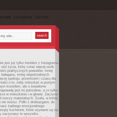
SCRIBE
FACEBOOK
TWITTER
ie jest już tylko trendem z Instagrama.
 styl życia, który coraz więcej osób
ardzo praktycznych powodów: mniej
j bałaganu, mniej niepotrzebnych
ęcej spokoju, przestrzeni i czasu dla
chodzi o to, żeby mieszkać w pustym
dnym krzesłem, ale o świadome
naprawdę jest mi potrzebne, a co tylko
sce w mieszkaniu i w głowie. Zaczyna
d rzeczy materialnych. Szafa, w której
 nie nosisz. Półki z drobiazgami, do
 masz żadnego emocjonalnego
przęty kuchenne, które używane są raz
dy zaczynasz to wszystko