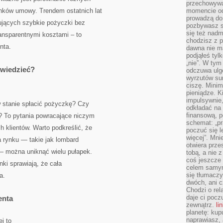
przechowywa
unków umowy. Trendem ostatnich lat
momencie od
prowadzą do
rujących szybkie pożyczki bez
pozbywasz s
się też nadm
ransparentnymi kosztami – to
chodzisz z p
nta.
dawna nie m
podjąłeś tyl
„nie”. W tym
 wiedzieć?
odczuwa ulg
wyrzutów sum
ciszę. Minim
pieniądze. K
impulsywnie,
 stanie spłacić pożyczkę? Czy
odkładać na
finansową, p
y? To pytania powracające niczym
schemat: „pr
h klientów. Warto podkreślić, że
poczuć się 
więcej”. Mni
 rynku — takie jak lombard
otwiera prze
 można uniknąć wielu pułapek.
tobą, a nie 
coś jeszcze 
nki sprawiają, że cała
celem samym
się tłumacz
a.
dwóch, ani c
Chodzi o rel
daje ci pocz
enta
zewnątrz.
li
planetę: kup
naprawiasz, 
j to