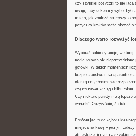
czy szybkiej pożyczki to nie lada
uwagę, aby dokonany wybór był n
razem, jak znaleźć najlepszy lom
pożyczka kraków może okazać się 
Dlaczego warto rozważyć l
Wyobraź sobie sytuację, w której
nagle pojawia się nieprzewidziana
gotówki. W takich momentach liczy 
bezpieczeństwo i transparentność
oferują natychmiastowe rozpatrzen
często nawet w ciągu kilku minut.
Czy niektóre punkty mają lepsze of
warunki? Oczywiście, że tak.
Porównując to do wyboru idealneg
miejsca na kawę – jednym zależy n
atmosferze, innym na szybkim serw