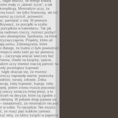
 nagle widzisz, ile energii kradną
tóre miały ci „ułatwić życie”, a tak
komplikują. Minimalizm uczy, że
ma koszt: nie tylko finansowy, ale też
usisz ją czyścić, przewozić,
ć, pamiętać o niej. W pewnym
krywasz, że porządki w szafie
 porządków w kalendarzu. Tak jak
ię nadmiaru rzeczy, możesz pozbyć
iaru obowiązków. Spotkania, na które
rzyzwyczajenia. Projekty, które od
ają sensu. Zobowiązania, które
ko dlatego, że trudno ci było powiedzieć
 miejscu wielu ludzi po raz pierwszy
ę – zaczynają wracać wieczory bez
ienia, chwile na książkę, spacer,
alizm uczy również inaczej patrzeć na
iedy przestajesz kupować
 nagle okazuje się, że możesz
 rzeczy naprawdę ważne: poduszkę
odróże, rozwój, zdrowie. Znika
acuję, żeby kupować, kupuję, żeby
lepiej, potem znowu muszę pracować
ej rzeczy oznacza mniej presji, a to
strzeń na decyzje, które są zgodne z
z reklamą. W połowie drogi pojawia się
– świadomość, że minimalizm nie jest
 w sobie. To narzędzie. Nie musisz
yć, że masz pięć kubków zamiast
zuć winy, że lubisz książki w papierze.