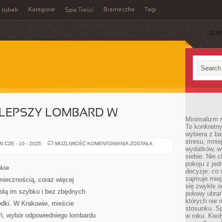
Kategorie
Brameczka
Tagi
Jędrek
Spis Treści
SUB
JLEPSZY LOMBARD W
Minimalizm n
To konkretny
wybiera z b
stresu, mnie
JAK
 CZE - 10 - 2025
MOŻLIWOŚĆ KOMENTOWANIA
ZOSTAŁA
wydatków, wi
WYBRAĆ
NAJLEPSZY
siebie. Nie 
LOMBARD
pokoju z je
W
kie
KRAKOWIE?
decyzje: co 
zajmuje miej
oniecznością, coraz więcej
się zwykle o
wolą im szybko i bez zbędnych
połowy ubrań
których nie
odki. W Krakowie, mieście
stosunku. S
ń, wybór odpowiedniego lombardu
w roku. Kie