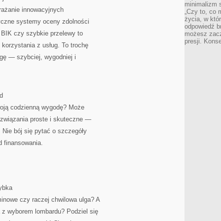
minimalizm s
drażanie innowacyjnych
„Czy to, co 
życia, w któ
yczne systemy oceny zdolności
odpowiedź brz
 BIK czy szybkie przelewy to
możesz zacz
presji. Kons
 korzystania z usług. To trochę
ogę — szybciej, wygodniej i
d
Twoją codzienną wygodę? Może
ozwiązania proste i skuteczne —
 Nie bój się pytać o szczegóły
 finansowania.
ybka
minowe czy raczej chwilowa ulga? A
z wyborem lombardu? Podziel się