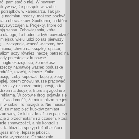
ć, pamiętać o niej. W pewnym
krywasz, że porządki w szafie
 porządków w kalendarzu. Tak jak
ię nadmiaru rzeczy, możesz pozbyć
iaru obowiązków. Spotkania, na które
rzyzwyczajenia. Projekty, które od
ają sensu. Zobowiązania, które
ko dlatego, że trudno ci było powiedzieć
 miejscu wielu ludzi po raz pierwszy
ę – zaczynają wracać wieczory bez
ienia, chwile na książkę, spacer,
alizm uczy również inaczej patrzeć na
iedy przestajesz kupować
 nagle okazuje się, że możesz
 rzeczy naprawdę ważne: poduszkę
odróże, rozwój, zdrowie. Znika
acuję, żeby kupować, kupuję, żeby
lepiej, potem znowu muszę pracować
ej rzeczy oznacza mniej presji, a to
strzeń na decyzje, które są zgodne z
z reklamą. W połowie drogi pojawia się
– świadomość, że minimalizm nie jest
 w sobie. To narzędzie. Nie musisz
yć, że masz pięć kubków zamiast
zuć winy, że lubisz książki w papierze.
ację z przedmiotami i z czasem, która
ucie sprawczości, a nie kontroli z
nk
Ta filozofia sprzyja też dbałości o
ujesz mniej, lepszej jakości,
a nie wyrzucasz. Ostatecznie