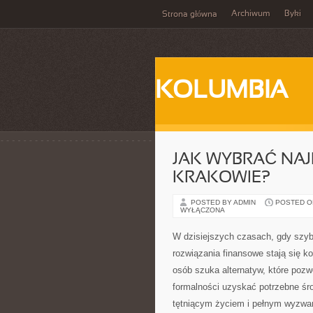
Archiwum
Byki
Strona główna
KOLUMBIA
JAK WYBRAĆ NA
KRAKOWIE?
POSTED BY ADMIN
POSTED ON
WYŁĄCZONA
W dzisiejszych czasach, gdy szyb
rozwiązania finansowe stają się k
osób szuka alternatyw, które poz
formalności uzyskać potrzebne śr
tętniącym życiem i pełnym wyzwa