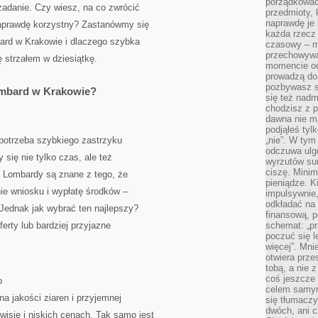
porządkować,
 zadanie. Czy wiesz, na co zwrócić
przedmioty, k
naprawdę je 
aprawdę korzystny? Zastanówmy się
każda rzecz 
bard w Krakowie i dlaczego szybka
czasowy – m
przechowywa
strzałem w dziesiątkę.
momencie od
prowadzą do
pozbywasz s
ombard w Krakowie?
się też nadm
chodzisz z p
dawna nie m
podjąłeś tyl
 potrzeba szybkiego zastrzyku
„nie”. W tym
odczuwa ulg
się nie tylko czas, ale też
wyrzutów sum
ciszę. Minim
. Lombardy są znane z tego, że
pieniądze. K
ie wniosku i wypłatę środków –
impulsywnie,
odkładać na
 Jednak jak wybrać ten najlepszy?
finansową, p
erty lub bardziej przyjazne
schemat: „pr
poczuć się 
więcej”. Mni
otwiera prze
tobą, a nie 
coś jeszcze 
o
celem samym
a jakości ziaren i przyjemnej
się tłumacz
dwóch, ani c
isie i niskich cenach. Tak samo jest