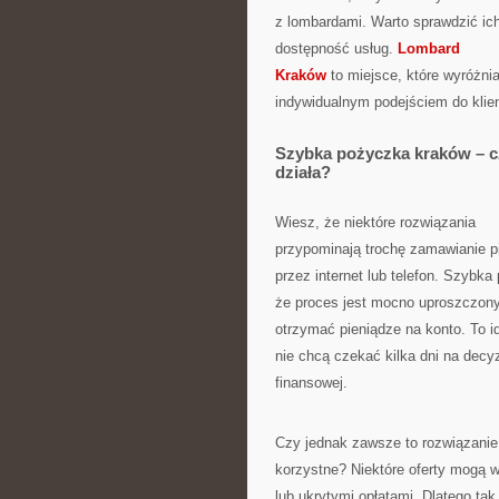
z lombardami. Warto sprawdzić ich o
dostępność usług.
Lombard
Kraków
to miejsce, które wyróżnia
indywidualnym podejściem do klien
Szybka pożyczka kraków – c
działa?
Wiesz, że niektóre rozwiązania
przypominają trochę zamawianie p
przez internet lub telefon. Szybk
że proces jest mocno uproszczony:
otrzymać pieniądze na konto. To id
nie chcą czekać kilka dni na decyz
finansowej.
Czy jednak zawsze to rozwiązanie 
korzystne? Niektóre oferty mogą 
lub ukrytymi opłatami. Dlatego ta