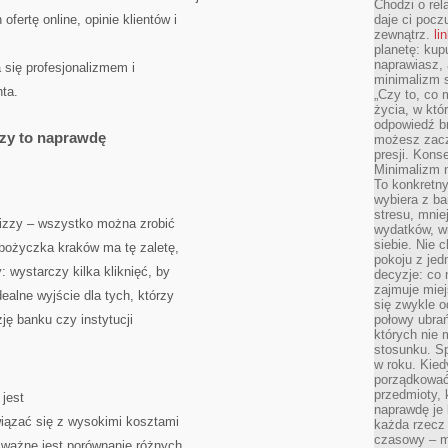
Chodzi o rel
fertę online, opinie klientów i
daje ci pocz
zewnątrz.
li
planetę: kup
naprawiasz, 
 się profesjonalizmem i
minimalizm s
ta.
„Czy to, co 
życia, w któ
odpowiedź brz
zy to naprawdę
możesz zacz
presji. Kons
Minimalizm n
To konkretny
wybiera z b
stresu, mnie
izzy – wszystko można zrobić
wydatków, wi
siebie. Nie 
a pożyczka kraków ma tę zaletę,
pokoju z je
 wystarczy kilka kliknięć, by
decyzje: co 
zajmuje miej
ealne wyjście dla tych, którzy
się zwykle o
ję banku czy instytucji
połowy ubrań
których nie
stosunku. S
w roku. Kie
porządkować,
przedmioty, k
jest
naprawdę je 
wiązać się z wysokimi kosztami
każda rzecz 
czasowy – m
k ważne jest porównanie różnych