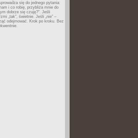
prowadza się do jednego pytania:
mam i co robię, przybliża mnie do
rym dobrze się czuję?”. Jeśli
mi „tak”, świetnie. Jeśli „nie” –
ąć odejmować. Krok po kroku. Bez
ekwentnie.