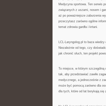
Medycyna sportowa. Ten serwis p
związanych z uszami, nosem i gard
aż po poważniejsze zaburzenia wy
przeczytasz zarówno ogólne informa
temat zdrowia gardła i krtani.
LCL-Laryngolog.pl to baza wiedzy 
Niezależnie od tego, czy doświad
jak chronić słuch, ten projekt pows
To miejsce, w którym szczególną u
tak, aby przedstawiać zawiłe zag
medycznego, a jednocześnie z zac
może być pomocą zarówno dla osób,
dla tych, które od lat borykają si