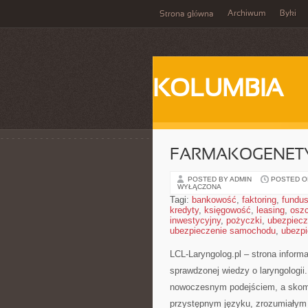
Archiwum
Byki
Strona główna
KOLUMBIA
FARMAKOGENETY
POSTED BY ADMIN
POSTED ON
WYŁĄCZONA
Tagi:
bankowość
,
faktoring
,
fundus
kredyty
,
księgowość
,
leasing
,
osz
inwestycyjny
,
pożyczki
,
ubezpiecz
ubezpieczenie samochodu
,
ubezpi
LCL-Laryngolog.pl – strona inform
sprawdzonej wiedzy o laryngologii
nowoczesnym podejściem, a skom
przystępnym języku, zrozumiałym 