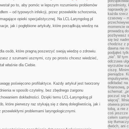
porządkować,
owstał po to, aby pomóc w lepszym rozumieniu problemów
przedmioty, k
naprawdę je 
łem – od typowych infekcji, przez przewlekłe schorzenia,
każda rzecz 
czasowy – m
magające opieki specjalistycznej. Na LCL-Laryngolog.pl
przechowywa
cje, jak i pogłębione artykuły, które porządkują wiedzę na
momencie od
prowadzą do
pozbywasz s
się też nadm
chodzisz z p
dawna nie m
dla osób, które pragną poszerzyć swoją wiedzę o zdrowiu.
podjąłeś tyl
„nie”. W tym
czasz z szumami usznymi, czy po prostu chcesz wiedzieć,
odczuwa ulg
tał właśnie dla Ciebie.
wyrzutów sum
ciszę. Minim
pieniądze. K
impulsywnie,
odkładać na
wagę poświęcono profilaktyce. Każdy artykuł jest tworzony
finansową, p
adnienia w sposób czytelny, bez zbędnego żargonu
schemat: „pr
poczuć się 
howaniem dokładności. Dzięki temu LCL-Laryngolog.pl
więcej”. Mni
 które pierwszy raz stykają się z daną dolegliwością, jak i
otwiera prze
tobą, a nie 
ę z przewlekłymi problemami laryngologicznymi.
coś jeszcze 
celem samym
się tłumacz
dwóch, ani c