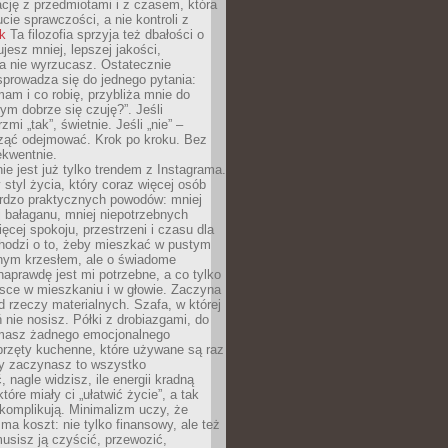
ację z przedmiotami i z czasem, która
ucie sprawczości, a nie kontroli z
nk
Ta filozofia sprzyja też dbałości o
ujesz mniej, lepszej jakości,
a nie wyrzucasz. Ostatecznie
prowadza się do jednego pytania:
mam i co robię, przybliża mnie do
rym dobrze się czuję?”. Jeśli
mi „tak”, świetnie. Jeśli „nie” –
ąć odejmować. Krok po kroku. Bez
ekwentnie.
ie jest już tylko trendem z Instagrama.
 styl życia, który coraz więcej osób
ardzo praktycznych powodów: mniej
j bałaganu, mniej niepotrzebnych
ęcej spokoju, przestrzeni i czasu dla
chodzi o to, żeby mieszkać w pustym
dnym krzesłem, ale o świadome
naprawdę jest mi potrzebne, a co tylko
sce w mieszkaniu i w głowie. Zaczyna
d rzeczy materialnych. Szafa, w której
 nie nosisz. Półki z drobiazgami, do
 masz żadnego emocjonalnego
przęty kuchenne, które używane są raz
dy zaczynasz to wszystko
 nagle widzisz, ile energii kradną
tóre miały ci „ułatwić życie”, a tak
komplikują. Minimalizm uczy, że
ma koszt: nie tylko finansowy, ale też
usisz ją czyścić, przewozić,