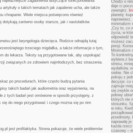
 najważniejsze zagadnienia dotyczące funkcjonowania
Chodzi o rel
daje ci pocz
 tu artykuły o takich tematach jak zapalenie ucha, ale także
zewnątrz.
li
u chrapanie. Wiele miejsca poświęcono również
planetę: kup
naprawiasz, 
j dotykają zarówno osoby starsze, jak i nastolatków.
minimalizm s
„Czy to, co 
życia, w któ
odpowiedź brz
isu jest laryngologia dziecięca. Rodzice odnajdą tutaj
możesz zacz
presji. Kons
rzerośniętego trzeciego migdałka, a także informacje o tym,
Minimalizm n
To konkretny
iem do lekarza. Teksty są przygotowane tak, aby uspokajać
wybiera z b
zji związanych ze zdrowiem najmłodszych, bez straszenia.
stresu, mnie
wydatków, wi
siebie. Nie 
pokoju z je
skaz po procedurach, które często budzą pytania
decyzje: co 
zajmuje miej
pisy takich badań jak audiometria oraz wyjaśnienia, na
się zwykle o
połowy ubrań
e z tych badań jest omówione w sposób przystępny, z
których nie
k się do niego przygotować i czego można się po nim
stosunku. S
w roku. Kie
porządkować,
przedmioty, k
naprawdę je 
każda rzecz 
pl jest profilaktyka. Strona pokazuje, że wiele problemów
czasowy – m