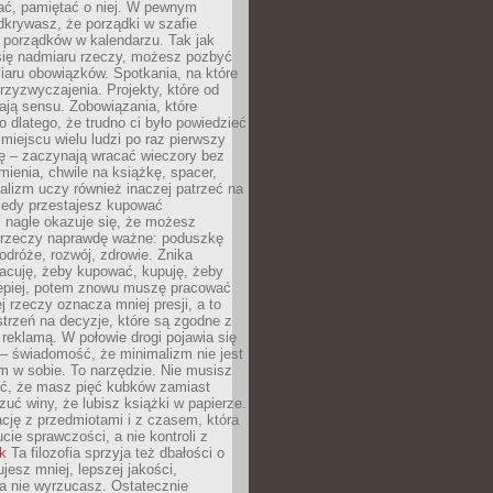
ć, pamiętać o niej. W pewnym
krywasz, że porządki w szafie
 porządków w kalendarzu. Tak jak
ię nadmiaru rzeczy, możesz pozbyć
iaru obowiązków. Spotkania, na które
rzyzwyczajenia. Projekty, które od
ają sensu. Zobowiązania, które
ko dlatego, że trudno ci było powiedzieć
 miejscu wielu ludzi po raz pierwszy
ę – zaczynają wracać wieczory bez
ienia, chwile na książkę, spacer,
alizm uczy również inaczej patrzeć na
iedy przestajesz kupować
 nagle okazuje się, że możesz
 rzeczy naprawdę ważne: poduszkę
odróże, rozwój, zdrowie. Znika
acuję, żeby kupować, kupuję, żeby
lepiej, potem znowu muszę pracować
ej rzeczy oznacza mniej presji, a to
strzeń na decyzje, które są zgodne z
z reklamą. W połowie drogi pojawia się
– świadomość, że minimalizm nie jest
 w sobie. To narzędzie. Nie musisz
yć, że masz pięć kubków zamiast
zuć winy, że lubisz książki w papierze.
ację z przedmiotami i z czasem, która
ucie sprawczości, a nie kontroli z
nk
Ta filozofia sprzyja też dbałości o
ujesz mniej, lepszej jakości,
a nie wyrzucasz. Ostatecznie