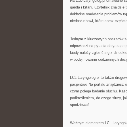
Na LCL-Laryngolog.pl omawiane są
gardła i krtani. Czytelnik znajdzie
dokładne omówienia problemów typ
niedosłuchowi, które coraz częście
Jednym z kluczowych obszarów serw
odpowiedzi na pytania dotyczące p
kiedy należy zgłosić się z dzieck
w podejmowaniu codziennych decy
LCL-Laryngolog.pl to także drogow
pacjentów. Na portalu znajdziesz o
czym polega badanie słuchu. Każd
podkreśleniem, do czego służy, ja
spodziewać.
Ważnym elementem LCL-Laryngolog.