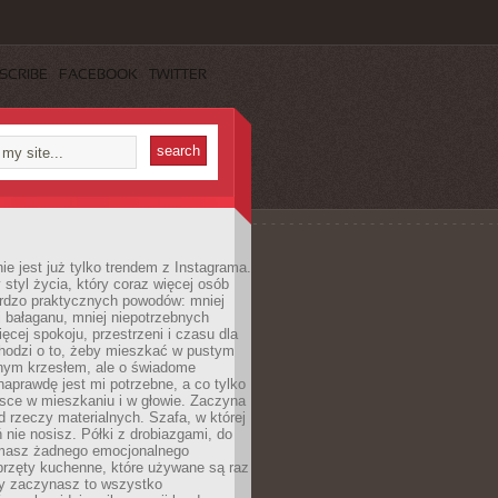
SCRIBE
FACEBOOK
TWITTER
ie jest już tylko trendem z Instagrama.
 styl życia, który coraz więcej osób
ardzo praktycznych powodów: mniej
j bałaganu, mniej niepotrzebnych
ęcej spokoju, przestrzeni i czasu dla
chodzi o to, żeby mieszkać w pustym
dnym krzesłem, ale o świadome
naprawdę jest mi potrzebne, a co tylko
sce w mieszkaniu i w głowie. Zaczyna
d rzeczy materialnych. Szafa, w której
 nie nosisz. Półki z drobiazgami, do
 masz żadnego emocjonalnego
przęty kuchenne, które używane są raz
dy zaczynasz to wszystko