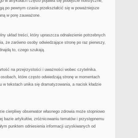
 w artykułach często pojawia się podejście holistyczne,
gą po pewnym czasie przekształcić się w poważniejsze
staną w porę zauważone.
lny układ treści, który upraszcza odnalezienie potrzebnych
wia, że zarówno osoby odwiedzające stronę po raz pierwszy,
odnajdą to, czego szukają.
rtość na przejrzystości i uważności wobec czytelnika.
 osobach, które często odwiedzają stronę w momentach
u w tekstach unika się dramatyzowania, a nacisk kładzie
dzie cierpliwy obserwator własnego zdrowia może stopniowo
ej bazie artykułów, zróżnicowaniu tematów i przystępnemu
ałym punktem odniesienia informacji uzyskiwanych od