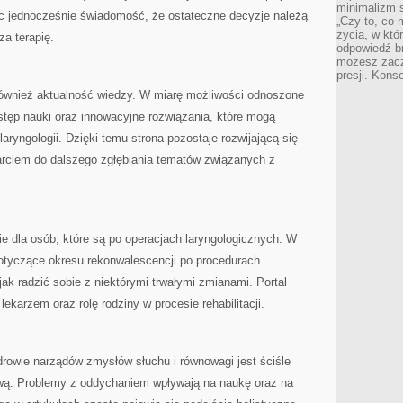
minimalizm s
c jednocześnie świadomość, że ostateczne decyzje należą
„Czy to, co 
życia, w któ
a terapię.
odpowiedź brz
możesz zacz
presji. Kons
również aktualność wiedzy. W miarę możliwości odnoszone
stęp nauki oraz innowacyjne rozwiązania, które mogą
laryngologii. Dzięki temu strona pozostaje rozwijającą się
rciem do dalszego zgłębiania tematów związanych z
ie dla osób, które są po operacjach laryngologicznych. W
dotyczące okresu rekonwalescencji po procedurach
k radzić sobie z niektórymi trwałymi zmianami. Portal
ekarzem oraz rolę rodziny w procesie rehabilitacji.
drowie narządów zmysłów słuchu i równowagi jest ściśle
ą. Problemy z oddychaniem wpływają na naukę oraz na