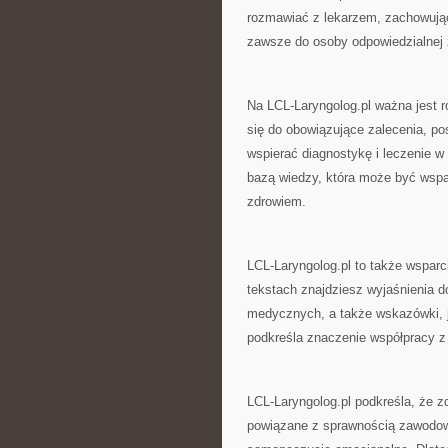
rozmawiać z lekarzem, zachowują
zawsze do osoby odpowiedzialnej z
Na LCL-Laryngolog.pl ważna jest 
się do obowiązujące zalecenia, po
wspierać diagnostykę i leczenie w 
bazą wiedzy, która może być wspa
zdrowiem.
LCL-Laryngolog.pl to także wsparc
tekstach znajdziesz wyjaśnienia 
medycznych, a także wskazówki, ja
podkreśla znaczenie współpracy z l
LCL-Laryngolog.pl podkreśla, że z
powiązane z sprawnością zawodow