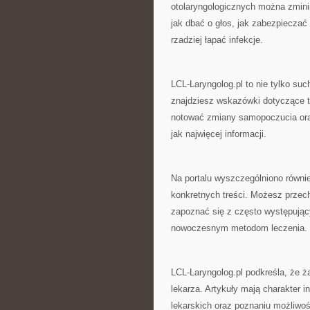
otolaryngologicznych można zmini
jak dbać o głos, jak zabezpieczać
rzadziej łapać infekcje.
LCL-Laryngolog.pl to nie tylko suc
znajdziesz wskazówki dotyczące te
notować zmiany samopoczucia or
jak najwięcej informacji.
Na portalu wyszczególniono równie
konkretnych treści. Możesz przech
zapoznać się z często występując
nowoczesnym metodom leczenia.
LCL-Laryngolog.pl podkreśla, że ż
lekarza. Artykuły mają charakter 
lekarskich oraz poznaniu możliwośc