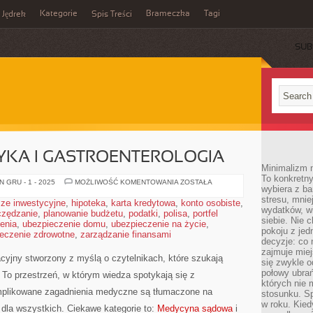
Kategorie
Brameczka
Tagi
Jędrek
Spis Treści
SUB
KA I GASTROENTEROLOGIA
Minimalizm n
To konkretny
FARMAKOGENETYKA
 GRU - 1 - 2025
MOŻLIWOŚĆ KOMENTOWANIA
ZOSTAŁA
wybiera z b
I
GASTROENTEROLOGIA
stresu, mnie
ze inwestycyjne
,
hipoteka
,
karta kredytowa
,
konto osobiste
,
wydatków, wi
czędzanie
,
planowanie budżetu
,
podatki
,
polisa
,
portfel
siebie. Nie 
enia
,
ubezpieczenie domu
,
ubezpieczenie na życie
,
pokoju z je
eczenie zdrowotne
,
zarządzanie finansami
decyzje: co 
zajmuje miej
acyjny stworzony z myślą o czytelnikach, które szukają
się zwykle o
połowy ubrań
. To przestrzeń, w którym wiedza spotykają się z
których nie
plikowane zagadnienia medyczne są tłumaczone na
stosunku. S
w roku. Kie
dla wszystkich. Ciekawe kategorie to:
Medycyna sądowa
i