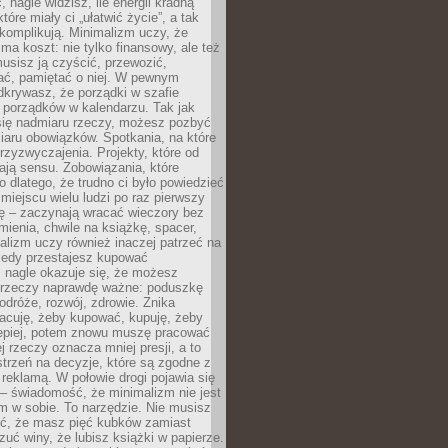
 nagle widzisz, ile energii kradną
tóre miały ci „ułatwić życie”, a tak
komplikują. Minimalizm uczy, że
ma koszt: nie tylko finansowy, ale też
usisz ją czyścić, przewozić,
ć, pamiętać o niej. W pewnym
krywasz, że porządki w szafie
 porządków w kalendarzu. Tak jak
ię nadmiaru rzeczy, możesz pozbyć
iaru obowiązków. Spotkania, na które
rzyzwyczajenia. Projekty, które od
ają sensu. Zobowiązania, które
ko dlatego, że trudno ci było powiedzieć
 miejscu wielu ludzi po raz pierwszy
ę – zaczynają wracać wieczory bez
ienia, chwile na książkę, spacer,
alizm uczy również inaczej patrzeć na
iedy przestajesz kupować
 nagle okazuje się, że możesz
 rzeczy naprawdę ważne: poduszkę
odróże, rozwój, zdrowie. Znika
acuję, żeby kupować, kupuję, żeby
lepiej, potem znowu muszę pracować
ej rzeczy oznacza mniej presji, a to
strzeń na decyzje, które są zgodne z
z reklamą. W połowie drogi pojawia się
– świadomość, że minimalizm nie jest
 w sobie. To narzędzie. Nie musisz
yć, że masz pięć kubków zamiast
zuć winy, że lubisz książki w papierze.