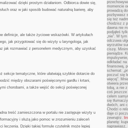
przechowywa
malizować dzięki prostym działaniom. Odbiorca dowie się,
momencie od
 słuch oraz w jaki sposób budować naturalną barierę, aby
prowadzą do
pozbywasz s
się też nadm
chodzisz z p
dawna nie m
podjąłeś tyl
he definicje, ale także życiowe wskazówki. W artykułach
„nie”. W tym
odczuwa ulg
go, jak przygotować się do wizyty u laryngologa, jak
wyrzutów sum
az jak rozmawiać z personelem medycznym, aby uzyskać
ciszę. Minim
pieniądze. K
impulsywnie,
odkładać na
finansową, p
schemat: „pr
ż sekcje tematyczne, które ułatwiają szybkie dotarcie do
poczuć się 
więcej”. Mni
odzić między obszarami poświęconymi gardłu i krtani,
otwiera prze
ymi chorobami, a także wejść do sekcji poświęconej
tobą, a nie 
coś jeszcze 
celem samym
się tłumacz
dwóch, ani c
Chodzi o rel
adna treść zamieszczona w portalu nie zastępuje wizyty u
daje ci pocz
zewnątrz.
li
informacyjny i służą jako pomoc w zrozumieniu zaleceń
planetę: kup
i leczenia. Dzięki takiej formule czytelnik może lepiej
naprawiasz, 