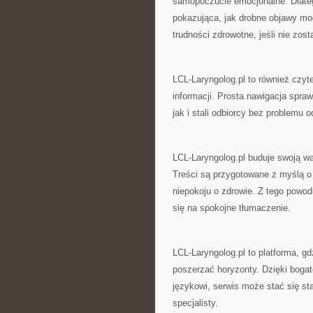
samopoczucie emocjonalne. Dlatego
pokazująca, jak drobne objawy mo
trudności zdrowotne, jeśli nie zo
LCL-Laryngolog.pl to również czyte
informacji. Prosta nawigacja spra
jak i stali odbiorcy bez problemu 
LCL-Laryngolog.pl buduje swoją wa
Treści są przygotowane z myślą o
niepokoju o zdrowie. Z tego powod
się na spokojne tłumaczenie.
LCL-Laryngolog.pl to platforma, g
poszerzać horyzonty. Dzięki bogat
językowi, serwis może stać się st
specjalisty.