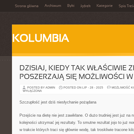
Archiwum
Byki
Kategorie
Strona główna
Jędrek
Spis Treś
KOLUMBIA
DZISIAJ, KIEDY TAK WŁAŚCIWIE 
POSZERZAJĄ SIĘ MOŻLIWOŚCI W
POSTED BY ADMIN
POSTED ON LIP - 28 - 2025
MOŻLIWOŚĆ 
WYŁĄCZONA
Szczupłość jest dziś niesłychanie pożądana
Przejście na dietę nie jest zawikłane. O dużo trudniej jest już na 
kolejności utrzymać jej rezultaty. To smutne rezultat jojo to już 
w trakcie których traci się głównie wodę, tak troskliwie tracone k