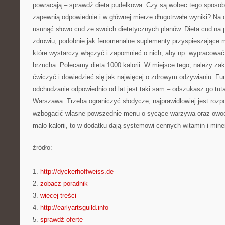
powracają – sprawdź dieta pudełkowa. Czy są wobec tego sposob
zapewnią odpowiednie i w głównej mierze długotrwałe wyniki? Na
usunąć słowo cud ze swoich dietetycznych planów. Dieta cud na 
zdrowiu, podobnie jak fenomenalne suplementy przyspieszające m
które wystarczy włączyć i zapomnieć o nich, aby np. wypracować
brzucha. Polecamy dieta 1000 kalorii. W miejsce tego, należy z
ćwiczyć i dowiedzieć się jak najwięcej o zdrowym odżywianiu. F
odchudzanie odpowiednio od lat jest taki sam – odszukasz go tuta
Warszawa. Trzeba ograniczyć słodycze, najprawidłowiej jest rozpo
wzbogacić własne powszednie menu o sycące warzywa oraz owoce
mało kalorii, to w dodatku dają systemowi cennych witamin i mine
źródło:
———————————
1.
http://dyckerhoffweiss.de
2.
zobacz poradnik
3.
więcej treści
4.
http://earlyartsguild.info
5.
sprawdź ofertę