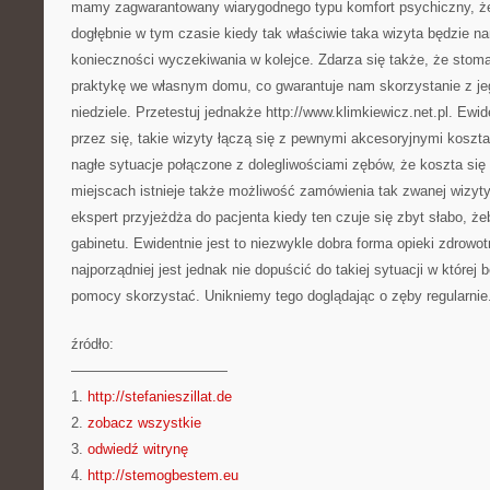
mamy zagwarantowany wiarygodnego typu komfort psychiczny, że
dogłębnie w tym czasie kiedy tak właściwie taka wizyta będzie 
konieczności wyczekiwania w kolejce. Zdarza się także, że stoma
praktykę we własnym domu, co gwarantuje nam skorzystanie z jeg
niedziele. Przetestuj jednakże http://www.klimkiewicz.net.pl. Ewi
przez się, takie wizyty łączą się z pewnymi akcesoryjnymi koszta
nagłe sytuacje połączone z dolegliwościami zębów, że koszta się
miejscach istnieje także możliwość zamówienia tak zwanej wizyty
ekspert przyjeżdża do pacjenta kiedy ten czuje się zbyt słabo, 
gabinetu. Ewidentnie jest to niezwykle dobra forma opieki zdrowo
najporządniej jest jednak nie dopuścić do takiej sytuacji w której 
pomocy skorzystać. Unikniemy tego doglądając o zęby regularnie
źródło:
———————————
1.
http://stefanieszillat.de
2.
zobacz wszystkie
3.
odwiedź witrynę
4.
http://stemogbestem.eu