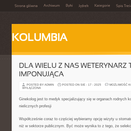
Archiwum
Byki
Kategorie
Strona główna
Jędrek
Spis Treś
KOLUMBIA
DLA WIELU Z NAS WETERYNARZ 
IMPONUJĄCA
POSTED BY ADMIN
POSTED ON SIE - 17 - 2025
MOŻLIWOŚĆ 
WYŁĄCZONA
Ginekolog jest to medyk specjalizujący się w organach rodnych ko
nielicznych profesji
Współcześnie coraz to częściej wybieramy opcję wizyty u stomat
niż w sektorze publicznym. Być może wynika to z tego, że selekc