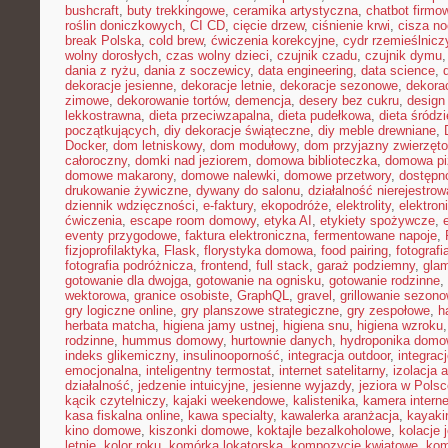
bushcraft
,
buty trekkingowe
,
ceramika artystyczna
,
chatbot firmo
roślin doniczkowych
,
CI CD
,
cięcie drzew
,
ciśnienie krwi
,
cisza n
break Polska
,
cold brew
,
ćwiczenia korekcyjne
,
cydr rzemieślnicz
wolny dorosłych
,
czas wolny dzieci
,
czujnik czadu
,
czujnik dymu
dania z ryżu
,
dania z soczewicy
,
data engineering
,
data science
,
dekoracje jesienne
,
dekoracje letnie
,
dekoracje sezonowe
,
dekora
zimowe
,
dekorowanie tortów
,
demencja
,
desery bez cukru
,
design
lekkostrawna
,
dieta przeciwzapalna
,
dieta pudełkowa
,
dieta śródz
początkujących
,
diy dekoracje świąteczne
,
diy meble drewniane
,
Docker
,
dom letniskowy
,
dom modułowy
,
dom przyjazny zwierzęt
całoroczny
,
domki nad jeziorem
,
domowa biblioteczka
,
domowa pi
domowe makarony
,
domowe nalewki
,
domowe przetwory
,
dostępn
drukowanie żywiczne
,
dywany do salonu
,
działalność nierejestro
dziennik wdzięczności
,
e-faktury
,
ekopodróże
,
elektrolity
,
elektron
ćwiczenia
,
escape room domowy
,
etyka AI
,
etykiety spożywcze
,
eventy przygodowe
,
faktura elektroniczna
,
fermentowane napoje
,
fizjoprofilaktyka
,
Flask
,
florystyka domowa
,
food pairing
,
fotografi
fotografia podróżnicza
,
frontend
,
full stack
,
garaż podziemny
,
gla
gotowanie dla dwojga
,
gotowanie na ognisku
,
gotowanie rodzinne
,
wektorowa
,
granice osobiste
,
GraphQL
,
gravel
,
grillowanie sezon
gry logiczne online
,
gry planszowe strategiczne
,
gry zespołowe
,
h
herbata matcha
,
higiena jamy ustnej
,
higiena snu
,
higiena wzroku
rodzinne
,
hummus domowy
,
hurtownie danych
,
hydroponika dom
indeks glikemiczny
,
insulinooporność
,
integracja outdoor
,
integrac
emocjonalna
,
inteligentny termostat
,
internet satelitarny
,
izolacja 
działalność
,
jedzenie intuicyjne
,
jesienne wyjazdy
,
jeziora w Pols
kącik czytelniczy
,
kajaki weekendowe
,
kalistenika
,
kamera intern
kasa fiskalna online
,
kawa specialty
,
kawalerka aranżacja
,
kayaki
kino domowe
,
kiszonki domowe
,
koktajle bezalkoholowe
,
kolacje
letnie
,
kolor roku
,
komórka lokatorska
,
kompozycje kwiatowe
,
kom