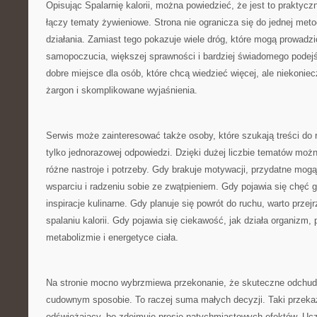
Opisując Spalarnię kalorii, można powiedzieć, że jest to praktycz
łączy tematy żywieniowe. Strona nie ogranicza się do jednej meto
działania. Zamiast tego pokazuje wiele dróg, które mogą prowadz
samopoczucia, większej sprawności i bardziej świadomego podejś
dobre miejsce dla osób, które chcą wiedzieć więcej, ale niekoniec
żargon i skomplikowane wyjaśnienia.
Serwis może zainteresować także osoby, które szukają treści do r
tylko jednorazowej odpowiedzi. Dzięki dużej liczbie tematów moż
różne nastroje i potrzeby. Gdy brakuje motywacji, przydatne mogą
wsparciu i radzeniu sobie ze zwątpieniem. Gdy pojawia się chęć
inspiracje kulinarne. Gdy planuje się powrót do ruchu, warto przejr
spalaniu kalorii. Gdy pojawia się ciekawość, jak działa organizm
metabolizmie i energetyce ciała.
Na stronie mocno wybrzmiewa przekonanie, że skuteczne odchud
cudownym sposobie. To raczej suma małych decyzji. Taki przeka
odświeżający, bo zdejmuje presję natychmiastowych efektów. Uczy