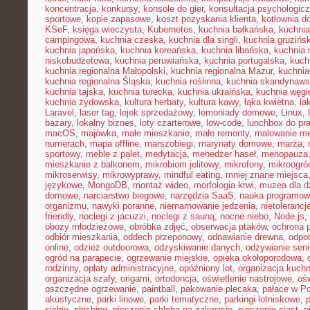
koncentracja
,
konkursy
,
konsole do gier
,
konsultacja psychologic
sportowe
,
kopie zapasowe
,
koszt pozyskania klienta
,
kotłownia 
KSeF
,
księga wieczysta
,
Kubernetes
,
kuchnia bałkańska
,
kuchnia
campingowa
,
kuchnia czeska
,
kuchnia dla singli
,
kuchnia gruzińs
kuchnia japońska
,
kuchnia koreańska
,
kuchnia libańska
,
kuchnia
niskobudżetowa
,
kuchnia peruwiańska
,
kuchnia portugalska
,
kuch
kuchnia regionalna Małopolski
,
kuchnia regionalna Mazur
,
kuchnia
kuchnia regionalna Śląska
,
kuchnia roślinna
,
kuchnia skandynaw
kuchnia tajska
,
kuchnia turecka
,
kuchnia ukraińska
,
kuchnia węgi
kuchnia żydowska
,
kultura herbaty
,
kultura kawy
,
łąka kwietna
,
la
Laravel
,
laser tag
,
lejek sprzedażowy
,
lemoniady domowe
,
Linux
,
bazary
,
lokalny biznes
,
loty czarterowe
,
low-code
,
lunchbox do pr
macOS
,
majówka
,
małe mieszkanie
,
małe remonty
,
malowanie me
numerach
,
mapa offline
,
marszobiegi
,
marynaty domowe
,
marża
,
sportowy
,
meble z palet
,
medytacja
,
menedżer haseł
,
menopauza
mieszkanie z balkonem
,
mikrobiom jelitowy
,
mikrofony
,
mikroogró
mikroserwisy
,
mikrowyprawy
,
mindful eating
,
mniej znane miejsca
językowe
,
MongoDB
,
montaż wideo
,
morfologia krwi
,
muzea dla d
domowe
,
narciarstwo biegowe
,
narzędzia SaaS
,
nauka programow
organizmu
,
nawyki poranne
,
niemarnowanie jedzenia
,
nietoleranc
friendly
,
noclegi z jacuzzi
,
noclegi z sauną
,
nocne niebo
,
Node.js
,
obozy młodzieżowe
,
obróbka zdjęć
,
obserwacja ptaków
,
ochrona 
odbiór mieszkania
,
oddech przeponowy
,
odnawianie drewna
,
odpo
online
,
odzież outdoorowa
,
odzyskiwanie danych
,
odżywianie sen
ogród na parapecie
,
ogrzewanie miejskie
,
opieka okołoporodowa
,
rodzinny
,
opłaty administracyjne
,
opóźniony lot
,
organizacja kuchn
organizacja szafy
,
origami
,
ortodoncja
,
oświetlenie nastrojowe
,
ośw
oszczędne ogrzewanie
,
paintball
,
pakowanie plecaka
,
pałace w P
akustyczne
,
parki linowe
,
parki tematyczne
,
parkingi lotniskowe
,
siebie
,
phishing
,
pieczenie chleba na zakwasie
,
pieczenie ciast
,
p