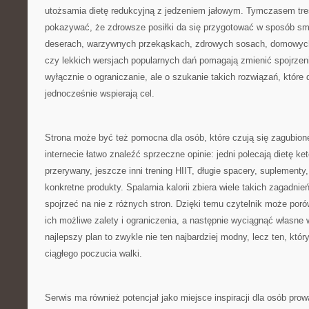
utożsamia dietę redukcyjną z jedzeniem jałowym. Tymczasem tre
pokazywać, że zdrowsze posiłki da się przygotować w sposób sma
deserach, warzywnych przekąskach, zdrowych sosach, domowyc
czy lekkich wersjach popularnych dań pomagają zmienić spojrzeni
wyłącznie o ograniczanie, ale o szukanie takich rozwiązań, które 
jednocześnie wspierają cel.
Strona może być też pomocna dla osób, które czują się zagubion
internecie łatwo znaleźć sprzeczne opinie: jedni polecają dietę ke
przerywany, jeszcze inni trening HIIT, długie spacery, suplementy
konkretne produkty. Spalarnia kalorii zbiera wiele takich zagadni
spojrzeć na nie z różnych stron. Dzięki temu czytelnik może por
ich możliwe zalety i ograniczenia, a następnie wyciągnąć własne 
najlepszy plan to zwykle nie ten najbardziej modny, lecz ten, któ
ciągłego poczucia walki.
Serwis ma również potencjał jako miejsce inspiracji dla osób pr