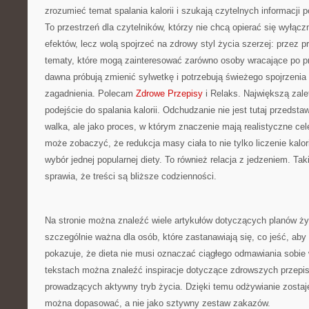
zrozumieć temat spalania kalorii i szukają czytelnych informacji
To przestrzeń dla czytelników, którzy nie chcą opierać się wyłącz
efektów, lecz wolą spojrzeć na zdrowy styl życia szerzej: przez p
tematy, które mogą zainteresować zarówno osoby wracające po prz
dawna próbują zmienić sylwetkę i potrzebują świeżego spojrzenia
zagadnienia. Polecam
Zdrowe Przepisy
i Relaks. Największą zalet
podejście do spalania kalorii. Odchudzanie nie jest tutaj przedsta
walka, ale jako proces, w którym znaczenie mają realistyczne cel
może zobaczyć, że redukcja masy ciała to nie tylko liczenie kalor
wybór jednej popularnej diety. To również relacja z jedzeniem. T
sprawia, że treści są bliższe codzienności.
Na stronie można znaleźć wiele artykułów dotyczących planów ż
szczególnie ważna dla osób, które zastanawiają się, co jeść, aby 
pokazuje, że dieta nie musi oznaczać ciągłego odmawiania sobie
tekstach można znaleźć inspiracje dotyczące zdrowszych przepis
prowadzących aktywny tryb życia. Dzięki temu odżywianie zostaj
można dopasować, a nie jako sztywny zestaw zakazów.