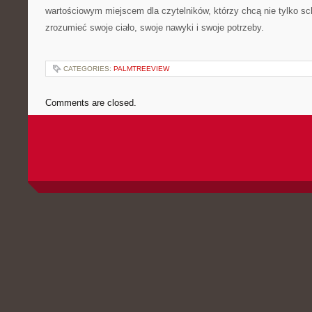
wartościowym miejscem dla czytelników, którzy chcą nie tylko sch
zrozumieć swoje ciało, swoje nawyki i swoje potrzeby.
CATEGORIES:
PALMTREEVIEW
Comments are closed.