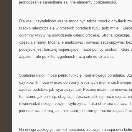
jednocześnie zaniedbane są inne elementy codzienności.
Dla wielu czytelników ważne mogą być także treści o chwilach zwą
rzadko mieszczą się w prostych poradach typu „jedz mniej i więce
ogromny wpływ na powodzenie całego procesu. Strona pokazuje, 
częścią zmiany. Można je analizować, oswajać i rozwiązywać bez
podejście jest bardziej wspierające i może pomóc osobom, które
zapałem, ale po kilku tygodniach tracą siłę do działania.
Spalarnia kalorii może pełnić funkcję internetowego poradnika. Dz
użytkownik może wracać do strony w różnych momentach swojej 
szukać podstaw: jak wyznaczyć cel. Później może interesować s
tematami: jak uniknąć stagnacji. Jeszcze później może czytać o 
równowadze i długofalowym stylu życia. Taka struktura sprawia, że
jednorazową lekturą, ale miejscem, do którego można zaglądać wi
Na uwagę zasługuje również obecność zdrowych przepisów i kulina