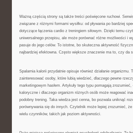
Ważną częścią strony są także treści poświęcone ruchowi. Serwi
związane z różnymi formami wysiłku: od pływania po bardziej spe
dotyczące łączenia cardio z treningiem siłowym. Dzięki temu czyt
uniwersalnego przepisu, ale może porównać różne możliwości i wy
pasuje do jego celów. To istotne, bo skuteczna aktywność fizycz
najbardziej efektowna. Często większe znaczenie ma to, czy da s
Spalarnia kalorii przydatnie opisuje również działanie organizmu. 
zainteresować osoby, które lubią wiedzieć, dlaczego pewne rzeczy 
marketingowym hasłem. Artykuły tego typu pomagają zrozumieć,
kaloryczne i dlaczego organizm różnych osób może reagować inac
podobny trening. Taka wiedza jest cenna, bo pozwala uniknąć ro
porównywania się do innych. Czytelnik może lepiej zrozumieć, ż
wielu czynników, takich jak poziom aktywności.
Dużo miejsca poświęcono również psychologii odchudzania. To b