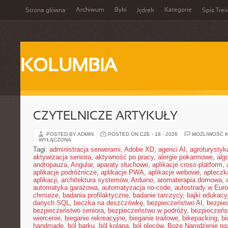
Archiwum
Byki
Kategorie
Strona główna
Jędrek
Spis Treś
KOLUMBIA
CZYTELNICZE ARTYKUŁY
POSTED BY ADMIN
POSTED ON CZE - 18 - 2026
MOŻLIWOŚĆ 
WYŁĄCZONA
Tagi:
administracja serwerami
,
Adobe XD
,
agenci AI
,
agroturysty
aktywizacja seniora
,
aktywność po pracy
,
alergie pokarmowe
,
alg
andropauza
,
Angular
,
aparaty słuchowe
,
aplikacje cross-platform
,
aplikacje podróżnicze
,
aplikacje PWA
,
aplikacje webowe
,
apteczk
aplikacji
,
architektura systemów
,
Arduino
,
aromaterapia domowa
,
automatyka garażowa
,
automatyzacja no-code
,
autostrady w Euro
chmurze
,
badania profilaktyczne
,
badanie tarczycy
,
bajki edukacy
danych SQL
,
beczka na deszczówkę
,
bezpieczeństwo AI
,
bezpie
bezpieczeństwo seniora
,
bezpieczeństwo w podróży
,
bezpieczeńs
wiercenie
,
bieganie rekreacyjne
,
bieganie trailowe
,
bikepacking
,
b
handmade
,
ból barku
,
ból kolana
,
ból pleców
,
Boże Narodzenie p