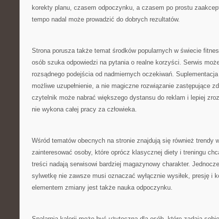
korekty planu, czasem odpoczynku, a czasem po prostu zaakcept
tempo nadal może prowadzić do dobrych rezultatów.
Strona porusza także temat środków popularnych w świecie fitnes
osób szuka odpowiedzi na pytania o realne korzyści. Serwis moż
rozsądnego podejścia od nadmiernych oczekiwań. Suplementacja 
możliwe uzupełnienie, a nie magiczne rozwiązanie zastępujące z
czytelnik może nabrać większego dystansu do reklam i lepiej zro
nie wykona całej pracy za człowieka.
Wśród tematów obecnych na stronie znajdują się również trendy 
zainteresować osoby, które oprócz klasycznej diety i treningu ch
treści nadają serwisowi bardziej magazynowy charakter. Jednocze
sylwetkę nie zawsze musi oznaczać wyłącznie wysiłek, presję i 
elementem zmiany jest także nauka odpoczynku.
Spalarnia kalorii może być użyteczna dla osób, które zadają sobi