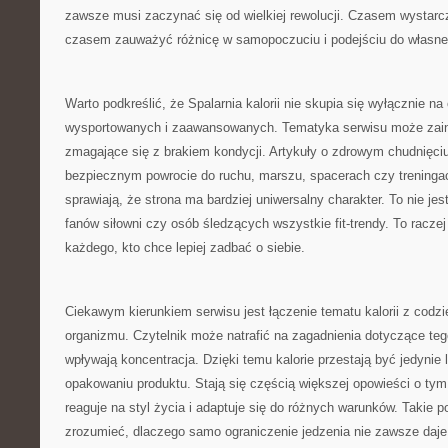
zawsze musi zaczynać się od wielkiej rewolucji. Czasem wystarc
czasem zauważyć różnicę w samopoczuciu i podejściu do własneg
Warto podkreślić, że Spalarnia kalorii nie skupia się wyłącznie n
wysportowanych i zaawansowanych. Tematyka serwisu może zain
zmagające się z brakiem kondycji. Artykuły o zdrowym chudnięci
bezpiecznym powrocie do ruchu, marszu, spacerach czy treninga
sprawiają, że strona ma bardziej uniwersalny charakter. To nie jes
fanów siłowni czy osób śledzących wszystkie fit-trendy. To raczej 
każdego, kto chce lepiej zadbać o siebie.
Ciekawym kierunkiem serwisu jest łączenie tematu kalorii z cod
organizmu. Czytelnik może natrafić na zagadnienia dotyczące tego
wpływają koncentracja. Dzięki temu kalorie przestają być jedynie 
opakowaniu produktu. Stają się częścią większej opowieści o tym,
reaguje na styl życia i adaptuje się do różnych warunków. Takie p
zrozumieć, dlaczego samo ograniczenie jedzenia nie zawsze daje 