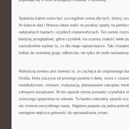
Spalarnia kalorii może być szczególnie cenna dla tych, którzy szu
W świecie diet i fitnessu łatwo trafić na przekaz oparty na perfek
radykalnych hasłach i szybkich metamorfozach. Ten serwis możn
bardziej przeglądowe, gdzie czytelnik ma szansę znaleźć wiele p
samodzielnie wybrać to, co dla niego najważniejsze. Taki charakt
trafiać do szerokiej grupy odbiorców, nie tylko do osób nastawion
Wartością serwisu jest również to, że zachęca do stopniowego b
Osoba, która zaczyna od prostego pytania o dietę, może z czas
metabolizmem, stresem, motywacją, planowaniem zakupów, treni
zdrowymi przepisami. W ten sposób strona prowadzi czytelnika o
szerszego spojrzenia na zdrowie. To bardzo naturalny sposób ucz
nie zmienia wszystkiego naraz. Najpierw pojawia się jedna potrzeb
następnie większa gotowość do wprowadzania zmian.