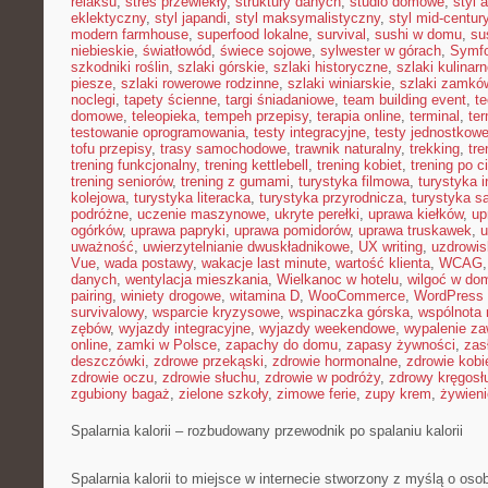
relaksu
,
stres przewlekły
,
struktury danych
,
studio domowe
,
styl 
eklektyczny
,
styl japandi
,
styl maksymalistyczny
,
styl mid-centur
modern farmhouse
,
superfood lokalne
,
survival
,
sushi w domu
,
su
niebieskie
,
światłowód
,
świece sojowe
,
sylwester w górach
,
Symf
szkodniki roślin
,
szlaki górskie
,
szlaki historyczne
,
szlaki kulinar
piesze
,
szlaki rowerowe rodzinne
,
szlaki winiarskie
,
szlaki zamkó
noclegi
,
tapety ścienne
,
targi śniadaniowe
,
team building event
,
t
domowe
,
teleopieka
,
tempeh przepisy
,
terapia online
,
terminal
,
ter
testowanie oprogramowania
,
testy integracyjne
,
testy jednostkow
tofu przepisy
,
trasy samochodowe
,
trawnik naturalny
,
trekking
,
tre
trening funkcjonalny
,
trening kettlebell
,
trening kobiet
,
trening po c
trening seniorów
,
trening z gumami
,
turystyka filmowa
,
turystyka i
kolejowa
,
turystyka literacka
,
turystyka przyrodnicza
,
turystyka s
podróżne
,
uczenie maszynowe
,
ukryte perełki
,
uprawa kiełków
,
up
ogórków
,
uprawa papryki
,
uprawa pomidorów
,
uprawa truskawek
,
u
uważność
,
uwierzytelnianie dwuskładnikowe
,
UX writing
,
uzdrowis
Vue
,
wada postawy
,
wakacje last minute
,
wartość klienta
,
WCAG
danych
,
wentylacja mieszkania
,
Wielkanoc w hotelu
,
wilgoć w do
pairing
,
winiety drogowe
,
witamina D
,
WooCommerce
,
WordPress 
survivalowy
,
wsparcie kryzysowe
,
wspinaczka górska
,
wspólnota
zębów
,
wyjazdy integracyjne
,
wyjazdy weekendowe
,
wypalenie z
online
,
zamki w Polsce
,
zapachy do domu
,
zapasy żywności
,
zasł
deszczówki
,
zdrowe przekąski
,
zdrowie hormonalne
,
zdrowie kobi
zdrowie oczu
,
zdrowie słuchu
,
zdrowie w podróży
,
zdrowy kręgosł
zgubiony bagaż
,
zielone szkoły
,
zimowe ferie
,
zupy krem
,
żywieni
Spalarnia kalorii – rozbudowany przewodnik po spalaniu kalorii
Spalarnia kalorii to miejsce w internecie stworzony z myślą o osob