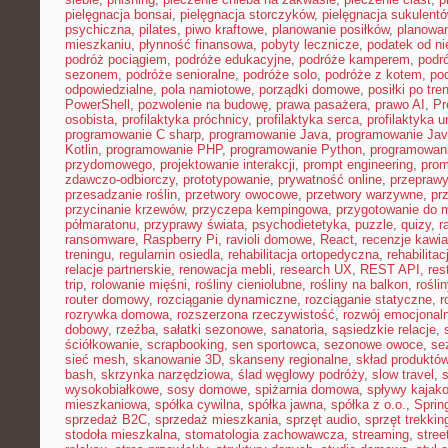
pielęgnacja bonsai
,
pielęgnacja storczyków
,
pielęgnacja sukulent
psychiczna
,
pilates
,
piwo kraftowe
,
planowanie posiłków
,
planowa
mieszkaniu
,
płynność finansowa
,
pobyty lecznicze
,
podatek od n
podróż pociągiem
,
podróże edukacyjne
,
podróże kamperem
,
podr
sezonem
,
podróże senioralne
,
podróże solo
,
podróże z kotem
,
po
odpowiedzialne
,
pola namiotowe
,
porządki domowe
,
posiłki po tre
PowerShell
,
pozwolenie na budowę
,
prawa pasażera
,
prawo AI
,
Pr
osobista
,
profilaktyka próchnicy
,
profilaktyka serca
,
profilaktyka 
programowanie C sharp
,
programowanie Java
,
programowanie Jav
Kotlin
,
programowanie PHP
,
programowanie Python
,
programowani
przydomowego
,
projektowanie interakcji
,
prompt engineering
,
prom
zdawczo-odbiorczy
,
prototypowanie
,
prywatność online
,
przepraw
przesadzanie roślin
,
przetwory owocowe
,
przetwory warzywne
,
pr
przycinanie krzewów
,
przyczepa kempingowa
,
przygotowanie do 
półmaratonu
,
przyprawy świata
,
psychodietetyka
,
puzzle
,
quizy
,
r
ransomware
,
Raspberry Pi
,
ravioli domowe
,
React
,
recenzje kawia
treningu
,
regulamin osiedla
,
rehabilitacja ortopedyczna
,
rehabilitac
relacje partnerskie
,
renowacja mebli
,
research UX
,
REST API
,
res
trip
,
rolowanie mięśni
,
rośliny cieniolubne
,
rośliny na balkon
,
rośli
router domowy
,
rozciąganie dynamiczne
,
rozciąganie statyczne
,
r
rozrywka domowa
,
rozszerzona rzeczywistość
,
rozwój emocjonal
dobowy
,
rzeźba
,
sałatki sezonowe
,
sanatoria
,
sąsiedzkie relacje
,
ściółkowanie
,
scrapbooking
,
sen sportowca
,
sezonowe owoce
,
se
sieć mesh
,
skanowanie 3D
,
skanseny regionalne
,
skład produktó
bash
,
skrzynka narzędziowa
,
ślad węglowy podróży
,
slow travel
,
wysokobiałkowe
,
sosy domowe
,
spiżarnia domowa
,
spływy kajak
mieszkaniowa
,
spółka cywilna
,
spółka jawna
,
spółka z o.o.
,
Sprin
sprzedaż B2C
,
sprzedaż mieszkania
,
sprzęt audio
,
sprzęt trekki
stodoła mieszkalna
,
stomatologia zachowawcza
,
streaming
,
stree