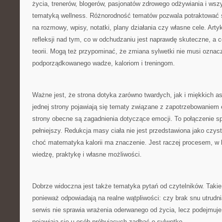
życia, trenerów, blogerów, pasjonatów zdrowego odżywiania i wszys
tematyką wellness. Różnorodność tematów pozwala potraktować s
na rozmowy, wpisy, notatki, plany działania czy własne cele. Ar
refleksji nad tym, co w odchudzaniu jest naprawdę skuteczne, a c
teorii. Mogą też przypominać, że zmiana sylwetki nie musi oznac
podporządkowanego wadze, kaloriom i treningom.
Ważne jest, że strona dotyka zarówno twardych, jak i miękkich 
jednej strony pojawiają się tematy związane z zapotrzebowaniem 
strony obecne są zagadnienia dotyczące emocji. To połączenie sp
pełniejszy. Redukcja masy ciała nie jest przedstawiona jako czy
choć matematyka kalorii ma znaczenie. Jest raczej procesem, w 
wiedzę, praktykę i własne możliwości.
Dobrze widoczna jest także tematyka pytań od czytelników. Takie
ponieważ odpowiadają na realne wątpliwości: czy brak snu utrudn
serwis nie sprawia wrażenia oderwanego od życia, lecz podejmuje
pojawiają się u osób próbujących zadbać o sylwetkę.