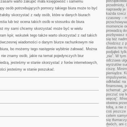
porządkować,
 czasami warto zakupić mała księgowość i samemu
przedmioty, k
rupy osób potrzebujących pomocy takiego biura może to być
naprawdę je 
każda rzecz 
eżałoby skorzystać z rady osób, które w danych biurach
czasowy – m
estia lub też ocena takich osób w stosunku do biura
przechowywa
momencie od
eż my sami chcemy skorzystać może być w wielu
prowadzą do
pozbywasz s
ram kpir, wskutek tego także warto skorzystać z rad takich
się też nadm
z ówczesnej wiadomości o danym biurze rachunkowym nie
chodzisz z p
dawna nie m
biura, bo możemy tego następnie wybitnie żałować. Można
podjąłeś tyl
 nie znamy osób, jakie na temat pojedynczych biur
„nie”. W tym
odczuwa ulg
edzą, jesteśmy w stanie skorzystać z forów internetowych,
wyrzutów sum
ciszę. Minim
ości jesteśmy w stanie poszukać.
pieniądze. K
impulsywnie,
odkładać na
finansową, p
schemat: „pr
poczuć się 
więcej”. Mni
otwiera prze
tobą, a nie 
coś jeszcze 
celem samym
się tłumacz
dwóch, ani c