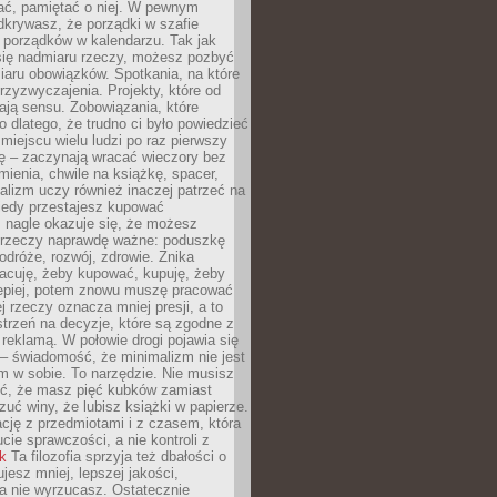
ć, pamiętać o niej. W pewnym
krywasz, że porządki w szafie
 porządków w kalendarzu. Tak jak
ię nadmiaru rzeczy, możesz pozbyć
iaru obowiązków. Spotkania, na które
rzyzwyczajenia. Projekty, które od
ają sensu. Zobowiązania, które
ko dlatego, że trudno ci było powiedzieć
 miejscu wielu ludzi po raz pierwszy
ę – zaczynają wracać wieczory bez
ienia, chwile na książkę, spacer,
alizm uczy również inaczej patrzeć na
iedy przestajesz kupować
 nagle okazuje się, że możesz
 rzeczy naprawdę ważne: poduszkę
odróże, rozwój, zdrowie. Znika
acuję, żeby kupować, kupuję, żeby
lepiej, potem znowu muszę pracować
ej rzeczy oznacza mniej presji, a to
strzeń na decyzje, które są zgodne z
z reklamą. W połowie drogi pojawia się
– świadomość, że minimalizm nie jest
 w sobie. To narzędzie. Nie musisz
yć, że masz pięć kubków zamiast
zuć winy, że lubisz książki w papierze.
ację z przedmiotami i z czasem, która
ucie sprawczości, a nie kontroli z
nk
Ta filozofia sprzyja też dbałości o
ujesz mniej, lepszej jakości,
a nie wyrzucasz. Ostatecznie