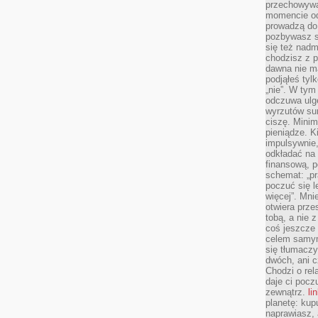
przechowywa
momencie od
prowadzą do
pozbywasz s
się też nadm
chodzisz z p
dawna nie m
podjąłeś tyl
„nie”. W tym
odczuwa ulg
wyrzutów sum
ciszę. Minim
pieniądze. K
impulsywnie,
odkładać na
finansową, p
schemat: „pr
poczuć się 
więcej”. Mni
otwiera prze
tobą, a nie 
coś jeszcze 
celem samym
się tłumacz
dwóch, ani c
Chodzi o rel
daje ci pocz
zewnątrz.
li
planetę: kup
naprawiasz, 