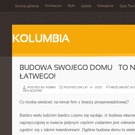
Archiwum
Byki
Kategorie
Strona główna
Jędrek
Spis Treś
KOLUMBIA
BUDOWA SWOJEGO DOMU – TO N
ŁATWEGO!
POSTED BY ADMIN
POSTED ON LIP - 6 - 2025
MOŻLIWOŚĆ K
WYŁĄCZONA
Co trzeba wiedzieć na temat firm z branży przeprowadzkowej?
Bardzo wielu ludziom bardzo często się wydaje, iż budowa własne
najzwyczajniej w świecie jedynym ciężkim zadaniem jest zebrani
zgodzić się z takimi twierdzeniami. Ogólnie budowa domu to wiel