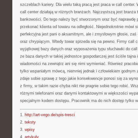
szczeblach kariery. Dla wielu taką pracą jest praca w call center
call center działają w różnych branżach. Najczęstszą jest branża 
bankowości. Do tego należy być stworzonym oraz być naprawdę 
przekonać klienta od towaru na odległość. Niejednokrotnie mówi s
perfekcyjna jest pani o aksamitnym, ale i zmysłowym głosie, zaś
oraz chrypiącym. Wtedy towar sprzeda się na pewno. Firmy call c
wyjątkowej bazy danych oraz wyposażenia typu słuchawki do call
że baza danych w takiej jednostce gospodarczej jest ściśle tajna 
wiadomości na zewnątrz ani się nimi wymieniać. Również pracobio
tylko wspaniałym mówcą, niemniej jednak i człowiekiem godnym 
zdaje sobie sprawę z tego jakie konsekwencje ponosi się za wy
z firmy, w takim razie chyba nikt nie pragnie sobie tego robić. Ws
różnymi telefonami oraz danymi kontaktowymi w większości wyp
specjalnym kodem dostępu. Pracownik ma do nich dostęp tylko w 
1.
http://art-vego.de/spis-tresci
2.
teksty
3.
wpisy
4.
artykuly