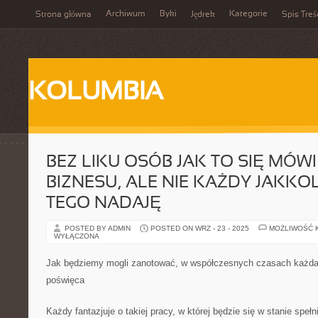
Archiwum
Byki
Kategorie
Strona główna
Jędrek
Spis Treś
KOLUMBIA
BEZ LIKU OSÓB JAK TO SIĘ MÓW
BIZNESU, ALE NIE KAŻDY JAKKO
TEGO NADAJĘ
POSTED BY ADMIN
POSTED ON WRZ - 23 - 2025
MOŻLIWOŚĆ 
WYŁĄCZONA
Jak będziemy mogli zanotować, w współczesnych czasach każda
poświęca
Każdy fantazjuje o takiej pracy, w której będzie się w stanie spełn