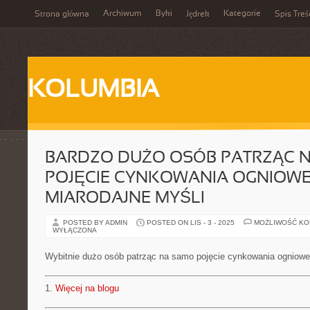
Archiwum
Byki
Kategorie
Strona główna
Jędrek
Spis Treś
KOLUMBIA
BARDZO DUŻO OSÓB PATRZĄC 
POJĘCIE CYNKOWANIA OGNIOW
MIARODAJNE MYŚLI
POSTED BY ADMIN
POSTED ON LIS - 3 - 2025
MOŻLIWOŚĆ K
WYŁĄCZONA
Wybitnie dużo osób patrząc na samo pojęcie cynkowania ogniow
1.
Więcej na blogu