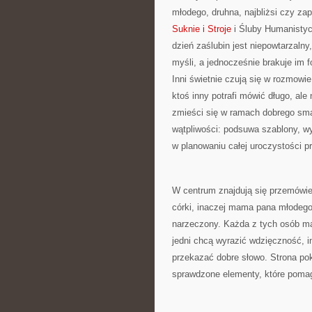
młodego, druhna, najbliżsi czy zap
Suknie i Stroje
i Śluby Humanistyc
dzień zaślubin jest niepowtarzaln
myśli, a jednocześnie brakuje im 
Inni świetnie czują się w rozmowi
ktoś inny potrafi mówić długo, ale 
zmieści się w ramach dobrego sm
wątpliwości: podsuwa szablony, wy
w planowaniu całej uroczystości pr
W centrum znajdują się przemówien
córki, inaczej mama pana młodego,
narzeczony. Każda z tych osób ma 
jedni chcą wyrazić wdzięczność, i
przekazać dobre słowo. Strona pok
sprawdzone elementy, które poma