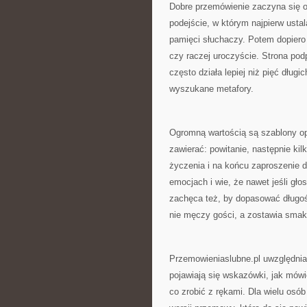
Dobre przemówienie zaczyna się o
podejście, w którym najpierw usta
pamięci słuchaczy. Potem dopiero
czy raczej uroczyście. Strona pod
często działa lepiej niż pięć długic
wyszukane metafory.
Ogromną wartością są szablony opa
zawierać: powitanie, następnie kil
życzenia i na końcu zaproszenie d
emocjach i wie, że nawet jeśli gło
zachęca też, by dopasować długoś
nie męczy gości, a zostawia smak
Przemowieniaslubne.pl uwzględnia 
pojawiają się wskazówki, jak mówić
co zrobić z rękami. Dla wielu osób