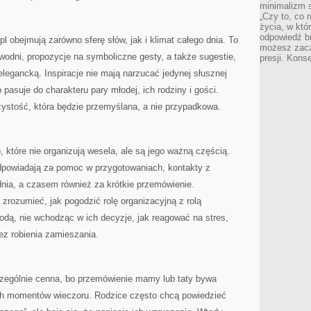
minimalizm s
„Czy to, co 
życia, w któ
odpowiedź brz
l obejmują zarówno sferę słów, jak i klimat całego dnia. To
możesz zacz
dni, propozycje na symboliczne gesty, a także sugestie,
presji. Kons
elegancką. Inspiracje nie mają narzucać jedynej słusznej
 pasuje do charakteru pary młodej, ich rodziny i gości.
stość, która będzie przemyślana, a nie przypadkowa.
, które nie organizują wesela, ale są jego ważną częścią.
dpowiadają za pomoc w przygotowaniach, kontakty z
nia, a czasem również za krótkie przemówienie.
rozumieć, jak pogodzić rolę organizacyjną z rolą
odą, nie wchodząc w ich decyzje, jak reagować na stres,
ez robienia zamieszania.
zególnie cenna, bo przemówienie mamy lub taty bywa
ch momentów wieczoru. Rodzice często chcą powiedzieć