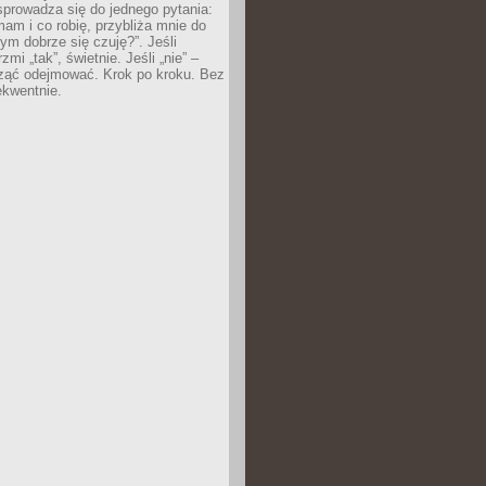
prowadza się do jednego pytania:
mam i co robię, przybliża mnie do
rym dobrze się czuję?”. Jeśli
mi „tak”, świetnie. Jeśli „nie” –
ąć odejmować. Krok po kroku. Bez
ekwentnie.