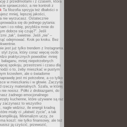
ację z przedmiotami i z czasem, która
ucie sprawczości, a nie kontroli z
nk
Ta filozofia sprzyja też dbałości o
ujesz mniej, lepszej jakości,
a nie wyrzucasz. Ostatecznie
prowadza się do jednego pytania:
mam i co robię, przybliża mnie do
rym dobrze się czuję?”. Jeśli
mi „tak”, świetnie. Jeśli „nie” –
ąć odejmować. Krok po kroku. Bez
ekwentnie.
ie jest już tylko trendem z Instagrama.
 styl życia, który coraz więcej osób
ardzo praktycznych powodów: mniej
j bałaganu, mniej niepotrzebnych
ęcej spokoju, przestrzeni i czasu dla
chodzi o to, żeby mieszkać w pustym
dnym krzesłem, ale o świadome
naprawdę jest mi potrzebne, a co tylko
sce w mieszkaniu i w głowie. Zaczyna
d rzeczy materialnych. Szafa, w której
 nie nosisz. Półki z drobiazgami, do
 masz żadnego emocjonalnego
przęty kuchenne, które używane są raz
dy zaczynasz to wszystko
 nagle widzisz, ile energii kradną
tóre miały ci „ułatwić życie”, a tak
komplikują. Minimalizm uczy, że
ma koszt: nie tylko finansowy, ale też
usisz ją czyścić, przewozić,