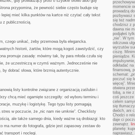
iedzieć, gdy prowadzący prosi o szybkie słowo albo gdy
przechowywa
momencie od
Strona przypomina, że pewność siebie często buduje się
prowadzą do
 lepiej mieć kilka punktów na kartce niż czytać cały tekst
pozbywasz s
się też nadm
u z publicznością.
chodzisz z p
dawna nie m
podjąłeś tyl
„nie”. W tym
m, czego unikać, żeby przemowa była elegancka.
odczuwa ulg
wyrzutów sum
atnych historii, żartów, które mogą kogoś zawstydzić, czy
ciszę. Minim
rona promuje zasadę: mówimy tak, by para młoda czuła się
pieniądze. K
impulsywnie,
cie, że uczestniczą w czymś ważnym. Jednocześnie nie
odkładać na
finansową, p
, by dobrać słowa, które brzmią autentycznie.
schemat: „pr
poczuć się 
więcej”. Mni
otwiera prze
nowią listy kontrolne związane z organizacją zaślubin i
tobą, a nie 
tórzy chcą mieć ogarnięte szczegóły: od wyboru terminu i
coś jeszcze 
celem samym
racje, muzykę i logistykę. Tego typu listy pomagają
się tłumacz
dwóch, ani c
stres w poczucie, że „nic nam nie umknie”. Checklisty
Chodzi o rel
ścią, ale także samego dnia, kiedy ważne są drobiazgi: kto
daje ci pocz
zewnątrz.
li
 kto ma numer do fotografa, gdzie jest zapasowy zestaw do
planetę: kup
 transport i noclegi.
naprawiasz, 