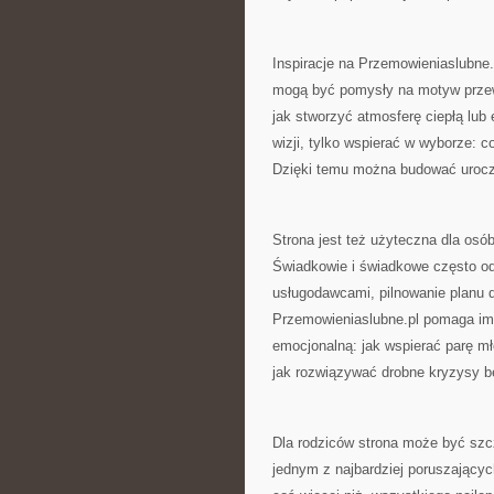
Inspiracje na Przemowieniaslubne.p
mogą być pomysły na motyw przewo
jak stworzyć atmosferę ciepłą lub 
wizji, tylko wspierać w wyborze: co
Dzięki temu można budować uroczy
Strona jest też użyteczna dla osób
Świadkowie i świadkowe często o
usługodawcami, pilnowanie planu d
Przemowieniaslubne.pl pomaga im z
emocjonalną: jak wspierać parę mł
jak rozwiązywać drobne kryzysy b
Dla rodziców strona może być szc
jednym z najbardziej poruszający