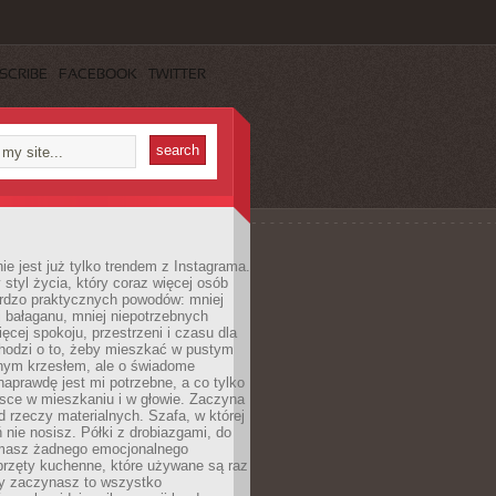
SCRIBE
FACEBOOK
TWITTER
ie jest już tylko trendem z Instagrama.
 styl życia, który coraz więcej osób
ardzo praktycznych powodów: mniej
j bałaganu, mniej niepotrzebnych
ęcej spokoju, przestrzeni i czasu dla
chodzi o to, żeby mieszkać w pustym
dnym krzesłem, ale o świadome
naprawdę jest mi potrzebne, a co tylko
sce w mieszkaniu i w głowie. Zaczyna
d rzeczy materialnych. Szafa, w której
 nie nosisz. Półki z drobiazgami, do
 masz żadnego emocjonalnego
przęty kuchenne, które używane są raz
dy zaczynasz to wszystko