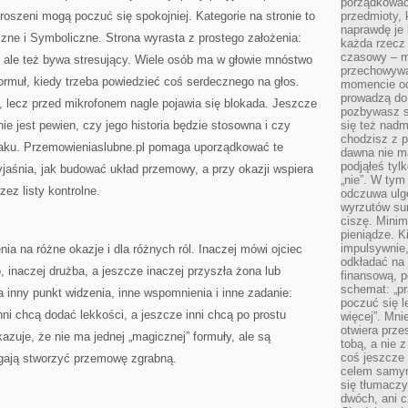
porządkować,
roszeni mogą poczuć się spokojniej. Kategorie na stronie to
przedmioty, k
naprawdę je 
zne i Symboliczne. Strona wyrasta z prostego założenia:
każda rzecz 
czasowy – m
y, ale też bywa stresujący. Wiele osób ma w głowie mnóstwo
przechowywa
formuł, kiedy trzeba powiedzieć coś serdecznego na głos.
momencie od
prowadzą do
e, lecz przed mikrofonem nagle pojawia się blokada. Jeszcze
pozbywasz s
nie jest pewien, czy jego historia będzie stosowna i czy
się też nadm
chodzisz z p
aku. Przemowieniaslubne.pl pomaga uporządkować te
dawna nie m
podjąłeś tyl
jaśnia, jak budować układ przemowy, a przy okazji wspiera
„nie”. W tym
zez listy kontrolne.
odczuwa ulg
wyrzutów sum
ciszę. Minim
pieniądze. K
impulsywnie,
ia na różne okazje i dla różnych ról. Inaczej mówi ojciec
odkładać na
 inaczej drużba, a jeszcze inaczej przyszła żona lub
finansową, p
schemat: „pr
inny punkt widzenia, inne wspomnienia i inne zadanie:
poczuć się 
nni chcą dodać lekkości, a jeszcze inni chcą po prostu
więcej”. Mni
otwiera prze
azuje, że nie ma jednej „magicznej” formuły, ale są
tobą, a nie 
coś jeszcze 
gają stworzyć przemowę zgrabną.
celem samym
się tłumacz
dwóch, ani c