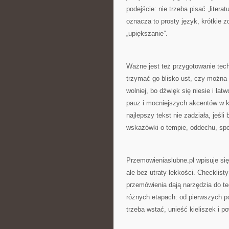
podejście: nie trzeba pisać „litera
oznacza to prosty język, krótkie z
„upiększanie”.
Ważne jest też przygotowanie tech
trzymać go blisko ust, czy można 
wolniej, bo dźwięk się niesie i ła
pauz i mocniejszych akcentów w k
najlepszy tekst nie zadziała, jeśl
wskazówki o tempie, oddechu, spo
Przemowieniaslubne.pl wpisuje się
ale bez utraty lekkości. Checklist
przemówienia dają narzędzia do t
różnych etapach: od pierwszych p
trzeba wstać, unieść kieliszek i p