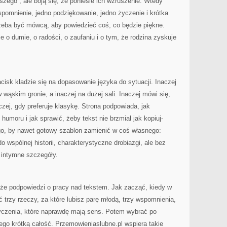
szego”, ale boją się, że poniesie ich wzruszenie. Wtedy
wspomnienie, jedno podziękowanie, jedno życzenie i krótka
rzeba być mówcą, aby powiedzieć coś, co będzie piękne.
o dumie, o radości, o zaufaniu i o tym, że rodzina zyskuje
isk kładzie się na dopasowanie języka do sytuacji. Inaczej
wąskim gronie, a inaczej na dużej sali. Inaczej mówi się,
czej, gdy preferuje klasykę. Strona podpowiada, jak
humoru i jak sprawić, żeby tekst nie brzmiał jak kopiuj-
o, by nawet gotowy szablon zamienić w coś własnego:
o wspólnej historii, charakterystyczne drobiazgi, ale bez
 intymne szczegóły.
kże podpowiedzi o pracy nad tekstem. Jak zacząć, kiedy w
ć trzy rzeczy, za które lubisz parę młodą, trzy wspomnienia,
y życzenia, które naprawdę mają sens. Potem wybrać po
tego krótką całość. Przemowieniaslubne.pl wspiera takie