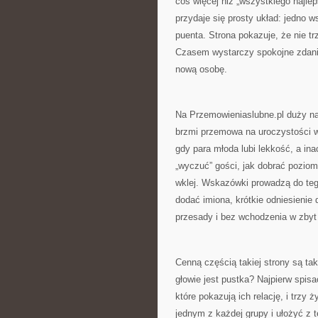
coś więcej niż „wszystkiego najlep
przydaje się prosty układ: jedno 
puenta. Strona pokazuje, że nie t
Czasem wystarczy spokojne zdanie 
nową osobę.
Na Przemowieniaslubne.pl duży nac
brzmi przemowa na uroczystości w 
gdy para młoda lubi lekkość, a ina
„wyczuć” gości, jak dobrać poziom 
wklej. Wskazówki prowadzą do teg
dodać imiona, krótkie odniesienie d
przesady i bez wchodzenia w zbyt
Cenną częścią takiej strony są ta
głowie jest pustka? Najpierw spisa
które pokazują ich relację, i trz
jednym z każdej grupy i ułożyć z 