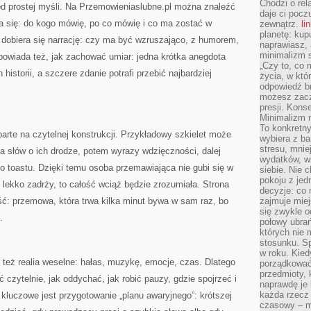
Chodzi o rel
d prostej myśli. Na Przemowieniaslubne.pl można znaleźć
daje ci pocz
la się: do kogo mówię, po co mówię i co ma zostać w
zewnątrz.
li
planetę: kup
 dobiera się narrację: czy ma być wzruszająco, z humorem,
naprawiasz, 
minimalizm s
powiada też, jak zachować umiar: jedna krótka anegdota
„Czy to, co 
h historii, a szczere zdanie potrafi przebić najbardziej
życia, w któ
odpowiedź brz
możesz zacz
presji. Kons
Minimalizm n
To konkretny
rte na czytelnej konstrukcji. Przykładowy szkielet może
wybiera z b
stresu, mnie
ka słów o ich drodze, potem wyrazy wdzięczności, dalej
wydatków, wi
o toastu. Dzięki temu osoba przemawiająca nie gubi się w
siebie. Nie 
pokoju z je
s lekko zadrży, to całość wciąż będzie zrozumiała. Strona
decyzje: co 
ć: przemowa, która trwa kilka minut bywa w sam raz, bo
zajmuje miej
się zwykle o
.
połowy ubrań
których nie
stosunku. S
w roku. Kie
też realia weselne: hałas, muzykę, emocje, czas. Dlatego
porządkować,
przedmioty, k
 czytelnie, jak oddychać, jak robić pauzy, gdzie spojrzeć i
naprawdę je 
każda rzecz 
 kluczowe jest przygotowanie „planu awaryjnego”: krótszej
czasowy – m