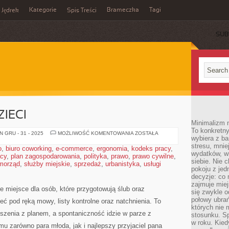
Kategorie
Brameczka
Tagi
Jędrek
Spis Treści
SUB
IECI
Minimalizm n
To konkretny
ATRAKCJE
 GRU - 31 - 2025
MOŻLIWOŚĆ KOMENTOWANIA
ZOSTAŁA
wybiera z b
DLA
DZIECI
stresu, mnie
o
,
biuro coworking
,
e-commerce
,
ergonomia
,
kodeks pracy
,
wydatków, wi
acy
,
plan zagospodarowania
,
polityka
,
prawo
,
prawo cywilne
,
siebie. Nie 
morząd
,
służby miejskie
,
sprzedaż
,
urbanistyka
,
usługi
pokoju z je
decyzje: co 
zajmuje miej
e miejsce dla osób, które przygotowują ślub oraz
się zwykle o
połowy ubrań
eć pod ręką mowy, listy kontrolne oraz natchnienia. To
których nie
ruszenia z planem, a spontaniczność idzie w parze z
stosunku. S
w roku. Kie
u zarówno para młoda, jak i najlepszy przyjaciel pana