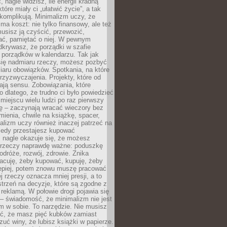
 nagle widzisz, ile energii kradną
tóre miały ci „ułatwić życie”, a tak
komplikują. Minimalizm uczy, że
ma koszt: nie tylko finansowy, ale też
usisz ją czyścić, przewozić,
ć, pamiętać o niej. W pewnym
krywasz, że porządki w szafie
 porządków w kalendarzu. Tak jak
ię nadmiaru rzeczy, możesz pozbyć
iaru obowiązków. Spotkania, na które
rzyzwyczajenia. Projekty, które od
ają sensu. Zobowiązania, które
ko dlatego, że trudno ci było powiedzieć
 miejscu wielu ludzi po raz pierwszy
ę – zaczynają wracać wieczory bez
ienia, chwile na książkę, spacer,
alizm uczy również inaczej patrzeć na
iedy przestajesz kupować
 nagle okazuje się, że możesz
 rzeczy naprawdę ważne: poduszkę
odróże, rozwój, zdrowie. Znika
acuję, żeby kupować, kupuję, żeby
lepiej, potem znowu muszę pracować
ej rzeczy oznacza mniej presji, a to
strzeń na decyzje, które są zgodne z
z reklamą. W połowie drogi pojawia się
– świadomość, że minimalizm nie jest
 w sobie. To narzędzie. Nie musisz
yć, że masz pięć kubków zamiast
zuć winy, że lubisz książki w papierze.