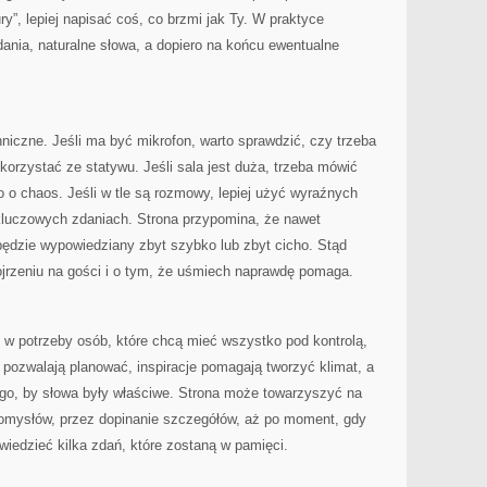
tury”, lepiej napisać coś, co brzmi jak Ty. W praktyce
dania, naturalne słowa, a dopiero na końcu ewentualne
niczne. Jeśli ma być mikrofon, warto sprawdzić, czy trzeba
korzystać ze statywu. Jeśli sala jest duża, trzeba mówić
two o chaos. Jeśli w tle są rozmowy, lepiej użyć wyraźnych
luczowych zdaniach. Strona przypomina, że nawet
i będzie wypowiedziany zbyt szybko lub zbyt cicho. Stąd
jrzeniu na gości i o tym, że uśmiech naprawdę pomaga.
 w potrzeby osób, które chcą mieć wszystko pod kontrolą,
y pozwalają planować, inspiracje pomagają tworzyć klimat, a
ego, by słowa były właściwe. Strona może towarzyszyć na
omysłów, przez dopinanie szczegółów, aż po moment, gdy
owiedzieć kilka zdań, które zostaną w pamięci.