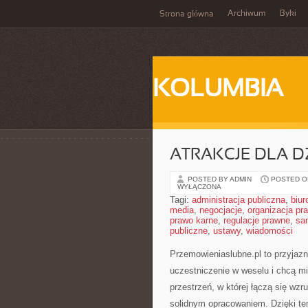
Archiwum
Byki
Strona główna
KOLUMBIA
ATRAKCJE DLA DZ
POSTED BY ADMIN
POSTED ON
WYŁĄCZONA
Tagi:
administracja publiczna
,
biur
media
,
negocjacje
,
organizacja pr
prawo karne
,
regulacje prawne
,
sa
publiczne
,
ustawy
,
wiadomości
Przemowieniaslubne.pl to przyjazn
uczestniczenie w weselu i chcą mi
przestrzeń, w której łączą się wz
solidnym opracowaniem. Dzięki tem