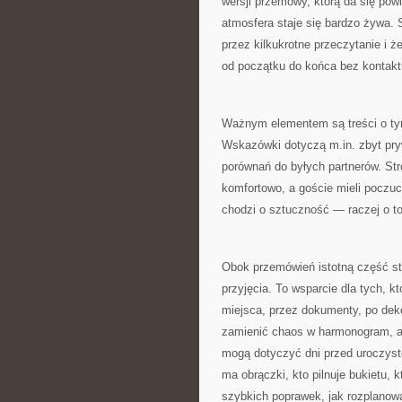
wersji przemowy, którą da się pow
atmosfera staje się bardzo żywa. 
przez kilkukrotne przeczytanie i że
od początku do końca bez kontakt
Ważnym elementem są treści o ty
Wskazówki dotyczą m.in. zbyt pryw
porównań do byłych partnerów. St
komfortowo, a goście mieli poczu
chodzi o sztuczność — raczej o to
Obok przemówień istotną część sta
przyjęcia. To wsparcie dla tych, k
miejsca, przez dokumenty, po deko
zamienić chaos w harmonogram, a 
mogą dotyczyć dni przed uroczysto
ma obrączki, kto pilnuje bukietu,
szybkich poprawek, jak rozplanować