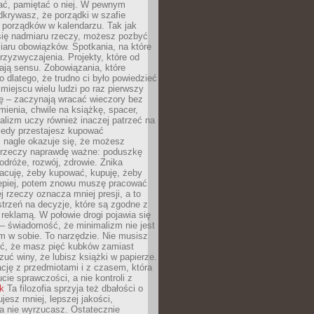
ć, pamiętać o niej. W pewnym
krywasz, że porządki w szafie
 porządków w kalendarzu. Tak jak
ię nadmiaru rzeczy, możesz pozbyć
iaru obowiązków. Spotkania, na które
rzyzwyczajenia. Projekty, które od
ają sensu. Zobowiązania, które
ko dlatego, że trudno ci było powiedzieć
 miejscu wielu ludzi po raz pierwszy
ę – zaczynają wracać wieczory bez
ienia, chwile na książkę, spacer,
alizm uczy również inaczej patrzeć na
iedy przestajesz kupować
 nagle okazuje się, że możesz
 rzeczy naprawdę ważne: poduszkę
odróże, rozwój, zdrowie. Znika
acuję, żeby kupować, kupuję, żeby
lepiej, potem znowu muszę pracować
ej rzeczy oznacza mniej presji, a to
strzeń na decyzje, które są zgodne z
z reklamą. W połowie drogi pojawia się
– świadomość, że minimalizm nie jest
 w sobie. To narzędzie. Nie musisz
yć, że masz pięć kubków zamiast
zuć winy, że lubisz książki w papierze.
ację z przedmiotami i z czasem, która
ucie sprawczości, a nie kontroli z
nk
Ta filozofia sprzyja też dbałości o
ujesz mniej, lepszej jakości,
a nie wyrzucasz. Ostatecznie